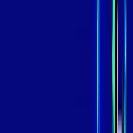
skeelo
*Confira as condições dessa oferta +
de
R$ 109,99
/mês
por:
R$
89
,
99
/MÊS
Contratar Agora
Contratar Agora
800 MEGA
INTERNET
Benefícios:
Oferta Válida por 3 meses, após 129,99/mês.
O melhor Wi-Fi