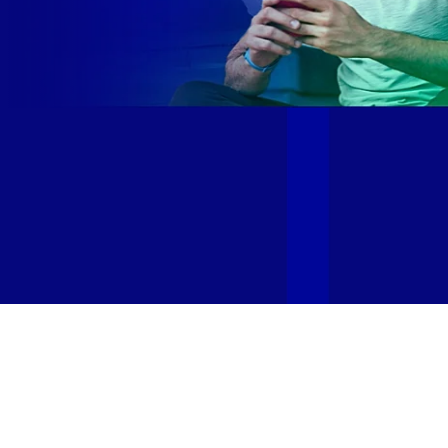
Site desenvolvido e publicado por PSP Intermediação De
Serviços LTDA I 17.082.481/0001-24. Parceiro autorizado
GIGA MAIS FIBRA. Uso da marca regulamentado. Todos os
direitos reservados.