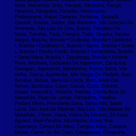
Nova, Mucambo, Orós, Pacajus, Pacatuba, Pacujá,
Paracuru, Paraipaba, Parambu, Pentecoste,
Pindoretama, Piquet Carneiro, Porteiras, Quixadá,
Quixelô, Russas, Salitre, São Benedito, São Gonçalo Do
Amarante, São Luís Do Curu, Sobral, Tabuleiro Do
Norte, Tarrafas, Tauá, Tianguá, Trairi, Ubajara, Varzea
Alegre, Brasilia, Brasilia • Ceilândia, Brasilia • Ceilândia
I, Brasilia • Ceilândia Iii, Brasilia • Gama, Brasilia • Guará
I, Brasilia • Riacho Fundo, Brasilia • Samambaia, Brasilia
• Santa Maria, Brasilia • Taguatinga, Brasilia • Vicente
Pires, Anchieta, Cachoeiro De Itapemirim, Cariacica,
Guarapari, Itapemirim, Marataizes, Piuma, Serra, Vila
Velha, Vitoria, Açailândia, Alto Alegre Do Pindaré, Arari,
Bacabal, Balsas, Barra Do Corda, Bom Jesus Das
Selvas, Buriticupu, Cajari, Caxias, Codó, Estreito,
Grajaú, Imperatriz, Matinha, Matões, Olinda Nova Do
Maranhão, Paço Do Lumiar, Parnarama, Penalva,
Pindaré Mirim, Presidente Dutra, Santa Inês, Santa
Luzia, São José De Ribamar, São Luís, São Mateus Do
Maranhão, Timon, Viana, Vitória Do Mearim, Zé Doca,
Aguanil, Alem Paraiba, Alpinópolis, Araxá, Boa
Esperança, Campo Do Meio, Campos Altos, Campos
Gerais, Carmo Do Rio Claro, Cataguases, Conquista,