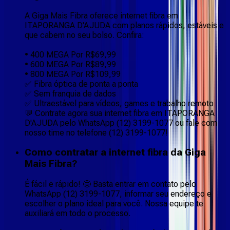
A Giga Mais Fibra oferece internet fibra em
ITAPORANGA D'AJUDA com planos rápidos, estáveis e
que cabem no seu bolso. Confira:
• 400 MEGA Por R$69,99
• 600 MEGA Por R$89,99
• 800 MEGA Por R$109,99
✅ Fibra óptica de ponta a ponta
✅ Sem franquia de dados
✅ Ultraestável para vídeos, games e trabalho remoto
💬 Contrate agora sua internet fibra em ITAPORANGA
D'AJUDA pelo WhatsApp (12) 3199-1077 ou fale com
nosso time no telefone (12) 3199-1077!
Como contratar a internet fibra da Giga
Mais Fibra?
É fácil e rápido! 🤩 Basta entrar em contato pelo
WhatsApp (12) 3199-1077, informar seu endereço e
escolher o plano ideal para você. Nossa equipe te
auxiliará em todo o processo.