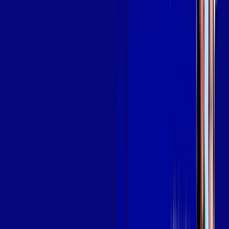
OS MELHORES APPS INCLUSOS NO
SEU
PLANO DE INTERNET
aya bookes
skeelo
Assine Internet Fibra Giga Mais Fibra
em ITAPORANGA D'AJUDA
A internet da Giga Mais Fibra em ITAPORANGA D'AJUDA é
muito rápida para você navegar, assistir a vídeos, ver seus
shows preferidos, ouvir músicas e levar a sua experiência de
jogo online a outro nível. Clique em CONTRATAR AGORA, ou
fale com um de nossos consultores via WhatsApp, e mude de
vez para a Giga Mais Fibra Internet Banda Larga.
FALAR COM CONSULTOR