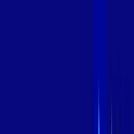
400 MEGA
INTERNET
Benefícios:
Oferta Válida por 3 meses, após 89,99/mês.
O melhor Wi-Fi
Assinaturas inclusas:
aya bookes
*Confira as condições dessa oferta +
de
R$ 89,99
/mês
por:
R$
69