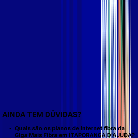
Faça downloads e uploads rápidos e sem quedas
AINDA TEM DÚVIDAS?
Quais são os planos de internet fibra da
Giga Mais Fibra em ITAPORANGA D'AJUDA?