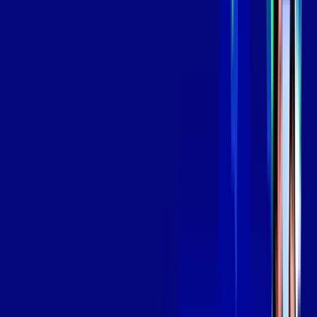
Assinaturas inclusas:
aya bookes
skeelo
*Confira as condições dessa oferta +
de
R$ 129,99
/mês
por:
R$
109
,
99
/MÊS
Contratar Agora
Contratar Agora