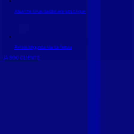
Atualize seus dados em um clique
Retire segunda via da fatura
JÁ SOU CLIENTE
CONSULTE RÁPIDO AS
CIDADES
ATENDIDAS
Clique em sua cidade abaixo e confira as melhores ofertas de
internet fibra da
Giga Mais Fibra
CE - ACARAÚ
CE - ACOPIARA
CE - AIUABA
CE - ANTONINA
DO NORTE
CE - AQUIRAZ
CE - ARARIPE
CE - ARNEIROZ
CE -
ASSARE
CE - BARBALHA
CE - BEBERIBE
CE - BREJO
SANTO
CE - CAMOCIM
CE - CAMPOS SALES
CE - CARIÚS
CE
- CASCAVEL
CE - CATARINA
CE - CAUCAIA
CE - CEDRO
CE -