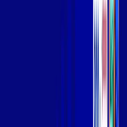
Wi-fi de alta performance para curtir e compartilhar à vontade