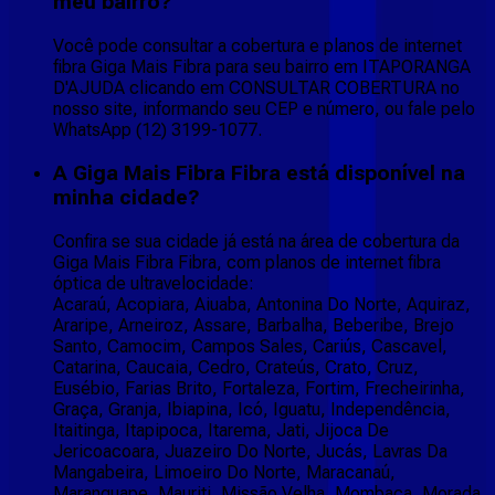
meu bairro?
Você pode consultar a cobertura e planos de internet
fibra Giga Mais Fibra para seu bairro em ITAPORANGA
D'AJUDA clicando em CONSULTAR COBERTURA no
nosso site, informando seu CEP e número, ou fale pelo
WhatsApp (12) 3199-1077.
A Giga Mais Fibra Fibra está disponível na
minha cidade?
Confira se sua cidade já está na área de cobertura da
Giga Mais Fibra Fibra, com planos de internet fibra
óptica de ultravelocidade:
Acaraú, Acopiara, Aiuaba, Antonina Do Norte, Aquiraz,
Araripe, Arneiroz, Assare, Barbalha, Beberibe, Brejo
Santo, Camocim, Campos Sales, Cariús, Cascavel,
Catarina, Caucaia, Cedro, Crateús, Crato, Cruz,
Eusébio, Farias Brito, Fortaleza, Fortim, Frecheirinha,
Graça, Granja, Ibiapina, Icó, Iguatu, Independência,
Itaitinga, Itapipoca, Itarema, Jati, Jijoca De
Jericoacoara, Juazeiro Do Norte, Jucás, Lavras Da
Mangabeira, Limoeiro Do Norte, Maracanaú,
Maranguape, Mauriti, Missão Velha, Mombaça, Morada