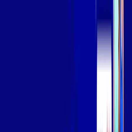
Assista filmes e séries em 4k sem interrupções