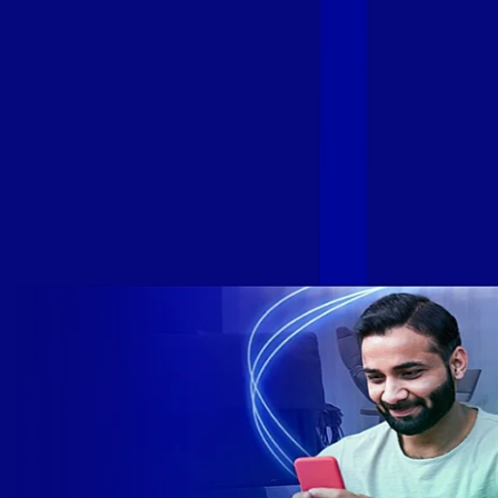
cada vez mais com uma Internet com mais estabilidade,
velocidade e possibilidades. Recentemente, as operadoras
de Telecomunicações VIP, Click, Ligue, Niu, Mob, Univox e
Sumicity, também integrantes da Alloha Fibra, uniram-se à
GIGA+ Fibra para fortalecer ainda mais o propósito do grupo
de levar qualidade de conexão por fibra óptica para todo país.
Com esta união, nossa Internet ultrarrápida estará nas casas
de milhares de brasileiros em mais de 280 cidades do Brasil
– tudo isso com a qualidade da Melhor Velocidade e Melhor
Internet Gamer. Melhor Internet Gamer de 2024: RJ, ES, SP e
DF +280 cidades: CE, DF, ES, MA, MG, MS, PA, PE, PR, RJ,
SE e SP 1,5 milhão de clientes conectados 149 mil km de
rede fibra óptica