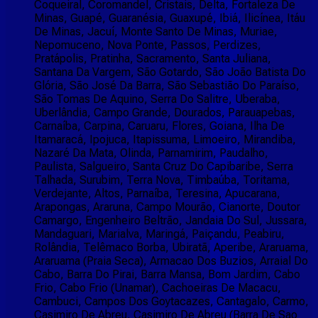
Coqueiral, Coromandel, Cristais, Delta, Fortaleza De
Minas, Guapé, Guaranésia, Guaxupé, Ibiá, Ilicínea, Itáu
De Minas, Jacuí, Monte Santo De Minas, Muriae,
Nepomuceno, Nova Ponte, Passos, Perdizes,
Pratápolis, Pratinha, Sacramento, Santa Juliana,
Santana Da Vargem, São Gotardo, São João Batista Do
Glória, São José Da Barra, São Sebastião Do Paraíso,
São Tomas De Aquino, Serra Do Salitre, Uberaba,
Uberlândia, Campo Grande, Dourados, Parauapebas,
Carnaíba, Carpina, Caruaru, Flores, Goiana, Ilha De
Itamaracá, Ipojuca, Itapissuma, Limoeiro, Mirandiba,
Nazaré Da Mata, Olinda, Parnamirim, Paudalho,
Paulista, Salgueiro, Santa Cruz Do Capibaribe, Serra
Talhada, Surubim, Terra Nova, Timbaúba, Toritama,
Verdejante, Altos, Parnaíba, Teresina, Apucarana,
Arapongas, Araruna, Campo Mourão, Cianorte, Doutor
Camargo, Engenheiro Beltrão, Jandaia Do Sul, Jussara,
Mandaguari, Marialva, Maringá, Paiçandu, Peabiru,
Rolândia, Telêmaco Borba, Ubiratã, Aperibe, Araruama,
Araruama (Praia Seca), Armacao Dos Buzios, Arraial Do
Cabo, Barra Do Pirai, Barra Mansa, Bom Jardim, Cabo
Frio, Cabo Frio (Unamar), Cachoeiras De Macacu,
Cambuci, Campos Dos Goytacazes, Cantagalo, Carmo,
Casimiro De Abreu, Casimiro De Abreu (Barra De Sao