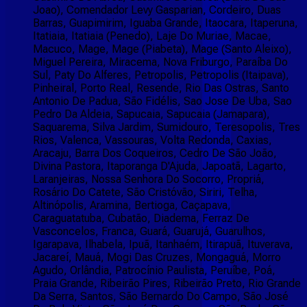
Joao), Comendador Levy Gasparian, Cordeiro, Duas
Barras, Guapimirim, Iguaba Grande, Itaocara, Itaperuna,
Itatiaia, Itatiaia (Penedo), Laje Do Muriae, Macae,
Macuco, Mage, Mage (Piabeta), Mage (Santo Aleixo),
Miguel Pereira, Miracema, Nova Friburgo, Paraíba Do
Sul, Paty Do Alferes, Petropolis, Petropolis (Itaipava),
Pinheiral, Porto Real, Resende, Rio Das Ostras, Santo
Antonio De Padua, São Fidélis, Sao Jose De Uba, Sao
Pedro Da Aldeia, Sapucaia, Sapucaia (Jamapara),
Saquarema, Silva Jardim, Sumidouro, Teresopolis, Tres
Rios, Valenca, Vassouras, Volta Redonda, Caxias,
Aracaju, Barra Dos Coqueiros, Cedro De São João,
Divina Pastora, Itaporanga D'Ajuda, Japoatã, Lagarto,
Laranjeiras, Nossa Senhora Do Socorro, Propriá,
Rosário Do Catete, São Cristóvão, Siriri, Telha,
Altinópolis, Aramina, Bertioga, Caçapava,
Caraguatatuba, Cubatão, Diadema, Ferraz De
Vasconcelos, Franca, Guará, Guarujá, Guarulhos,
Igarapava, Ilhabela, Ipuã, Itanhaém, Itirapuã, Ituverava,
Jacareí, Mauá, Mogi Das Cruzes, Mongaguá, Morro
Agudo, Orlândia, Patrocínio Paulista, Peruíbe, Poá,
Praia Grande, Ribeirão Pires, Ribeirão Preto, Rio Grande
Da Serra, Santos, São Bernardo Do Campo, São José