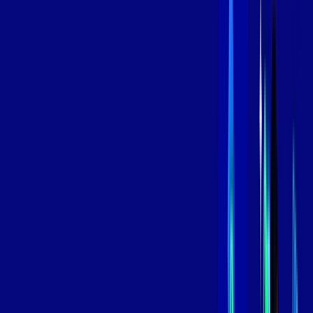
,
99
/MÊS
Contratar Agora
Contratar Agora
600 MEGA
INTERNET
Benefícios:
Oferta Válida por 3 meses, após 109,99/mês.
O melhor Wi-Fi
Assinaturas inclusas:
aya bookes