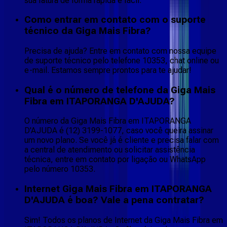
sua fatura de forma rápida e fácil.
Como entrar em contato com o suporte
técnico da Giga Mais Fibra?
Precisa de ajuda? Entre em contato com nossa equipe
de suporte técnico pelo telefone 10353, chat online ou
e-mail. Estamos sempre prontos para te ajudar!
Qual é o número de telefone da Giga Mais
Fibra em ITAPORANGA D'AJUDA?
O número da Giga Mais Fibra em ITAPORANGA
D'AJUDA é (12) 3199-1077, caso você queira assinar
um novo plano. Se você já é cliente e precisa falar com
a central de atendimento ou solicitar assistência
técnica, entre em contato por ligação ou WhatsApp
pelo número 10353.
Internet Giga Mais Fibra em ITAPORANGA
D'AJUDA é boa? Vale a pena contratar?
Sim! Todos os planos de Internet da Giga Mais Fibra em