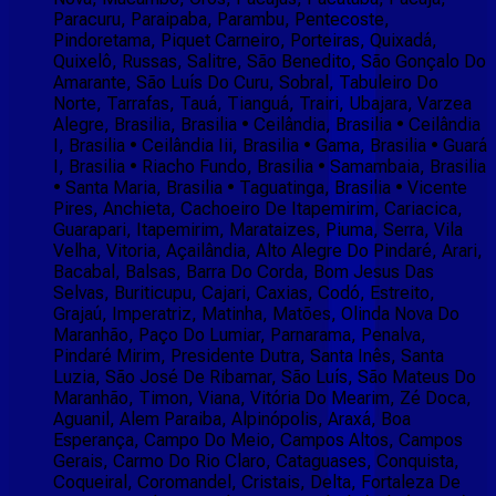
Paracuru, Paraipaba, Parambu, Pentecoste,
Pindoretama, Piquet Carneiro, Porteiras, Quixadá,
Quixelô, Russas, Salitre, São Benedito, São Gonçalo Do
Amarante, São Luís Do Curu, Sobral, Tabuleiro Do
Norte, Tarrafas, Tauá, Tianguá, Trairi, Ubajara, Varzea
Alegre, Brasilia, Brasilia • Ceilândia, Brasilia • Ceilândia
I, Brasilia • Ceilândia Iii, Brasilia • Gama, Brasilia • Guará
I, Brasilia • Riacho Fundo, Brasilia • Samambaia, Brasilia
• Santa Maria, Brasilia • Taguatinga, Brasilia • Vicente
Pires, Anchieta, Cachoeiro De Itapemirim, Cariacica,
Guarapari, Itapemirim, Marataizes, Piuma, Serra, Vila
Velha, Vitoria, Açailândia, Alto Alegre Do Pindaré, Arari,
Bacabal, Balsas, Barra Do Corda, Bom Jesus Das
Selvas, Buriticupu, Cajari, Caxias, Codó, Estreito,
Grajaú, Imperatriz, Matinha, Matões, Olinda Nova Do
Maranhão, Paço Do Lumiar, Parnarama, Penalva,
Pindaré Mirim, Presidente Dutra, Santa Inês, Santa
Luzia, São José De Ribamar, São Luís, São Mateus Do
Maranhão, Timon, Viana, Vitória Do Mearim, Zé Doca,
Aguanil, Alem Paraiba, Alpinópolis, Araxá, Boa
Esperança, Campo Do Meio, Campos Altos, Campos
Gerais, Carmo Do Rio Claro, Cataguases, Conquista,
Coqueiral, Coromandel, Cristais, Delta, Fortaleza De