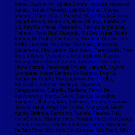
Barras, Guapimirim, Iguaba Grande, Itaocara, Itaperuna,
Itatiaia, Itatiaia (Penedo), Laje Do Muriae, Macae,
Macuco, Mage, Mage (Piabeta), Mage (Santo Aleixo),
Miguel Pereira, Miracema, Nova Friburgo, Paraíba Do
Sul, Paty Do Alferes, Petropolis, Petropolis (Itaipava),
Pinheiral, Porto Real, Resende, Rio Das Ostras, Santo
Antonio De Padua, São Fidélis, Sao Jose De Uba, Sao
Pedro Da Aldeia, Sapucaia, Sapucaia (Jamapara),
Saquarema, Silva Jardim, Sumidouro, Teresopolis, Tres
Rios, Valenca, Vassouras, Volta Redonda, Caxias,
Aracaju, Barra Dos Coqueiros, Cedro De São João,
Divina Pastora, Itaporanga D'Ajuda, Japoatã, Lagarto,
Laranjeiras, Nossa Senhora Do Socorro, Propriá,
Rosário Do Catete, São Cristóvão, Siriri, Telha,
Altinópolis, Aramina, Bertioga, Caçapava,
Caraguatatuba, Cubatão, Diadema, Ferraz De
Vasconcelos, Franca, Guará, Guarujá, Guarulhos,
Igarapava, Ilhabela, Ipuã, Itanhaém, Itirapuã, Ituverava,
Jacareí, Mauá, Mogi Das Cruzes, Mongaguá, Morro
Agudo, Orlândia, Patrocínio Paulista, Peruíbe, Poá,
Praia Grande, Ribeirão Pires, Ribeirão Preto, Rio Grande
Da Serra, Santos, São Bernardo Do Campo, São José
Da Bela Vista, São José Dos Campos, São Paulo, São