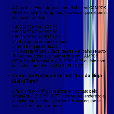
A Giga Mais Fibra oferece internet fibra em CAMPOS
GERAIS com planos rápidos, estáveis e que cabem no
seu bolso. Confira:
• 400 MEGA Por R$79,99
• 600 MEGA Por R$99,99
• 800 MEGA Por R$119,99
✅ Fibra óptica de ponta a ponta
✅ Sem franquia de dados
✅ Ultraestável para vídeos, games e trabalho remoto
💬 Contrate agora sua internet fibra em CAMPOS
GERAIS pelo WhatsApp (12) 3199-1077 ou fale com
nosso time no telefone (12) 3199-1077!
Como contratar a internet fibra da Giga
Mais Fibra?
É fácil e rápido! 🤩 Basta entrar em contato pelo
WhatsApp (12) 3199-1077, informar seu endereço e
escolher o plano ideal para você. Nossa equipe te
auxiliará em todo o processo.