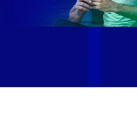
Site desenvolvido e publicado por PSP Intermediação De
Serviços LTDA I 17.082.481/0001-24. Parceiro autorizado
GIGA MAIS FIBRA. Uso da marca regulamentado. Todos os
direitos reservados.