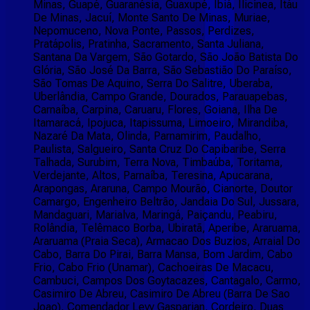
Minas, Guapé, Guaranésia, Guaxupé, Ibiá, Ilicínea, Itáu
De Minas, Jacuí, Monte Santo De Minas, Muriae,
Nepomuceno, Nova Ponte, Passos, Perdizes,
Pratápolis, Pratinha, Sacramento, Santa Juliana,
Santana Da Vargem, São Gotardo, São João Batista Do
Glória, São José Da Barra, São Sebastião Do Paraíso,
São Tomas De Aquino, Serra Do Salitre, Uberaba,
Uberlândia, Campo Grande, Dourados, Parauapebas,
Carnaíba, Carpina, Caruaru, Flores, Goiana, Ilha De
Itamaracá, Ipojuca, Itapissuma, Limoeiro, Mirandiba,
Nazaré Da Mata, Olinda, Parnamirim, Paudalho,
Paulista, Salgueiro, Santa Cruz Do Capibaribe, Serra
Talhada, Surubim, Terra Nova, Timbaúba, Toritama,
Verdejante, Altos, Parnaíba, Teresina, Apucarana,
Arapongas, Araruna, Campo Mourão, Cianorte, Doutor
Camargo, Engenheiro Beltrão, Jandaia Do Sul, Jussara,
Mandaguari, Marialva, Maringá, Paiçandu, Peabiru,
Rolândia, Telêmaco Borba, Ubiratã, Aperibe, Araruama,
Araruama (Praia Seca), Armacao Dos Buzios, Arraial Do
Cabo, Barra Do Pirai, Barra Mansa, Bom Jardim, Cabo
Frio, Cabo Frio (Unamar), Cachoeiras De Macacu,
Cambuci, Campos Dos Goytacazes, Cantagalo, Carmo,
Casimiro De Abreu, Casimiro De Abreu (Barra De Sao
Joao), Comendador Levy Gasparian, Cordeiro, Duas