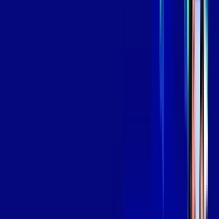
Assinaturas inclusas:
aya bookes
skeelo
*Confira as condições dessa oferta +
de
R$ 139,99
/mês
por:
R$
119
,
99
/MÊS
Contratar Agora
Contratar Agora