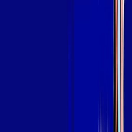
OS MELHORES APPS INCLUSOS NO
SEU
PLANO DE INTERNET
aya bookes
skeelo
Assine Internet Fibra Giga Mais Fibra
em CAMPOS GERAIS
A internet da Giga Mais Fibra em CAMPOS GERAIS é muito
rápida para você navegar, assistir a vídeos, ver seus shows
preferidos, ouvir músicas e levar a sua experiência de jogo
online a outro nível. Clique em CONTRATAR AGORA, ou fale
com um de nossos consultores via WhatsApp, e mude de vez
para a Giga Mais Fibra Internet Banda Larga.
FALAR COM CONSULTOR