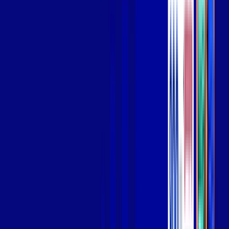
Wi-fi de alta performance para curtir e compartilhar à vontade