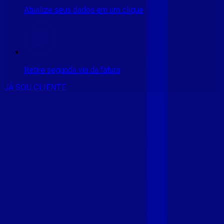
Atualize seus dados em um clique
Retire segunda via da fatura
JÁ SOU CLIENTE
CONSULTE RÁPIDO AS
CIDADES
ATENDIDAS
Clique em sua cidade abaixo e confira as melhores ofertas de
internet fibra da
Giga Mais Fibra
CE - ACARAÚ
CE - ACOPIARA
CE - AIUABA
CE - ANTONINA
DO NORTE
CE - AQUIRAZ
CE - ARARIPE
CE - ARNEIROZ
CE -
ASSARE
CE - BARBALHA
CE - BEBERIBE
CE - BREJO
SANTO
CE - CAMOCIM
CE - CAMPOS SALES
CE - CARIÚS
CE
- CASCAVEL
CE - CATARINA
CE - CAUCAIA
CE - CEDRO
CE -
CRATEÚS
CE - CRATO
CE - CRUZ
CE - EUSÉBIO
CE - FARIAS