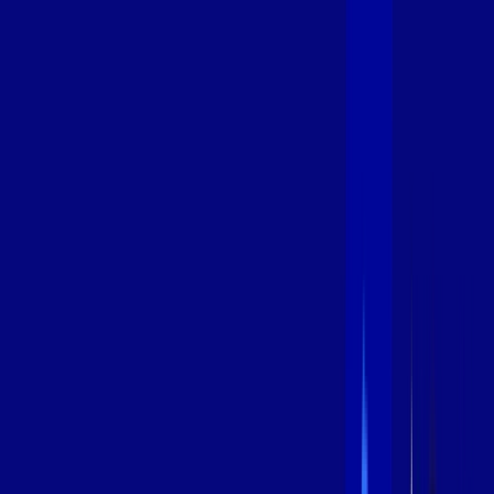
400 MEGA
INTERNET
Benefícios:
Oferta Válida por 3 meses, após 99,99/mês.
O melhor Wi-Fi
Assinaturas inclusas:
aya bookes
*Confira as condições dessa oferta +
de
R$ 99,99
/mês
por:
R$
79