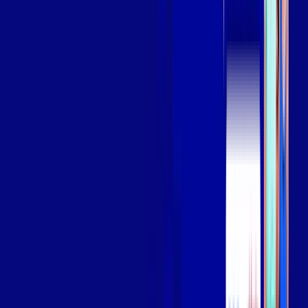
Assista filmes e séries em 4k sem interrupções