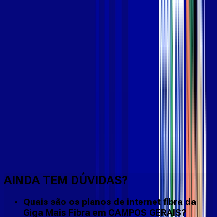
Faça downloads e uploads rápidos e sem quedas
AINDA TEM DÚVIDAS?
Quais são os planos de internet fibra da
Giga Mais Fibra em CAMPOS GERAIS?