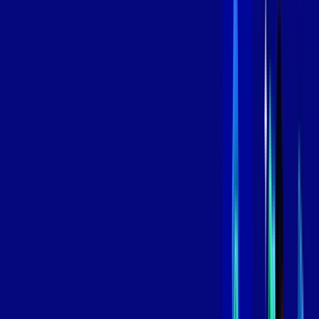
,
99
/MÊS
Contratar Agora
Contratar Agora
600 MEGA
INTERNET
Benefícios:
Oferta Válida por 3 meses, após 119,99/mês.
O melhor Wi-Fi
Assinaturas inclusas:
aya bookes