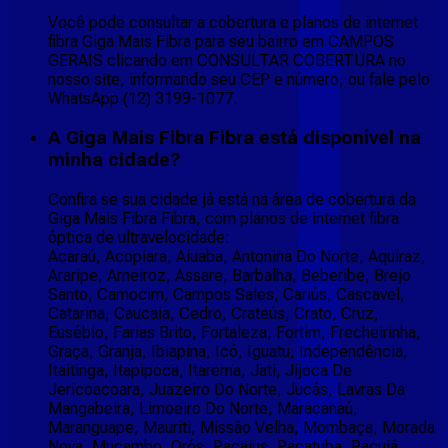
Você pode consultar a cobertura e planos de internet
fibra Giga Mais Fibra para seu bairro em CAMPOS
GERAIS clicando em CONSULTAR COBERTURA no
nosso site, informando seu CEP e número, ou fale pelo
WhatsApp (12) 3199-1077.
A Giga Mais Fibra Fibra está disponível na
minha cidade?
Confira se sua cidade já está na área de cobertura da
Giga Mais Fibra Fibra, com planos de internet fibra
óptica de ultravelocidade:
Acaraú, Acopiara, Aiuaba, Antonina Do Norte, Aquiraz,
Araripe, Arneiroz, Assare, Barbalha, Beberibe, Brejo
Santo, Camocim, Campos Sales, Cariús, Cascavel,
Catarina, Caucaia, Cedro, Crateús, Crato, Cruz,
Eusébio, Farias Brito, Fortaleza, Fortim, Frecheirinha,
Graça, Granja, Ibiapina, Icó, Iguatu, Independência,
Itaitinga, Itapipoca, Itarema, Jati, Jijoca De
Jericoacoara, Juazeiro Do Norte, Jucás, Lavras Da
Mangabeira, Limoeiro Do Norte, Maracanaú,
Maranguape, Mauriti, Missão Velha, Mombaça, Morada
Nova, Mucambo, Orós, Pacajus, Pacatuba, Pacujá,