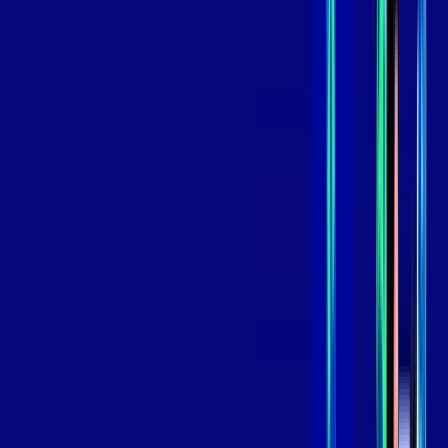
skeelo
*Confira as condições dessa oferta +
de
R$ 119,99
/mês
por:
R$
99
,
99
/MÊS
Contratar Agora
Contratar Agora
800 MEGA
INTERNET
Benefícios:
Oferta Válida por 3 meses, após 139,99/mês.
O melhor Wi-Fi