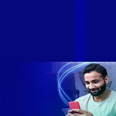
velocidade e possibilidades. Recentemente, as operadoras
de Telecomunicações VIP, Click, Ligue, Niu, Mob, Univox e
Sumicity, também integrantes da Alloha Fibra, uniram-se à
GIGA+ Fibra para fortalecer ainda mais o propósito do grupo
de levar qualidade de conexão por fibra óptica para todo país.
Com esta união, nossa Internet ultrarrápida estará nas casas
de milhares de brasileiros em mais de 280 cidades do Brasil
– tudo isso com a qualidade da Melhor Velocidade e Melhor
Internet Gamer. Melhor Internet Gamer de 2024: RJ, ES, SP e
DF +280 cidades: CE, DF, ES, MA, MG, MS, PA, PE, PR, RJ,
SE e SP 1,5 milhão de clientes conectados 149 mil km de
rede fibra óptica