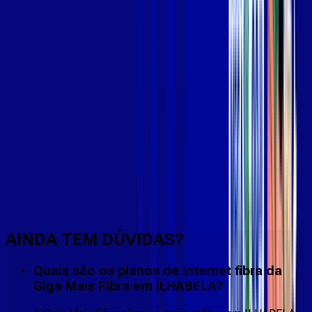
Faça downloads e uploads rápidos e sem quedas
AINDA TEM DÚVIDAS?
Quais são os planos de internet fibra da
Giga Mais Fibra em ILHABELA?