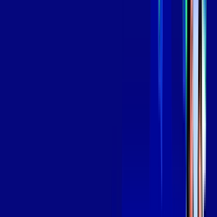
aya bookes
skeelo
*Confira as condições dessa oferta +
de
R$ 139,99
/mês
por:
R$
119
,
99
/MÊS
Contratar Agora
Contratar Agora
OS MELHORES APPS INCLUSOS NO