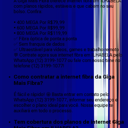
A Giga Mais Fibra oferece internet fibra em ILHABELA
com planos rápidos, estáveis e que cabem no seu
bolso. Confira:
• 400 MEGA Por R$79,99
• 600 MEGA Por R$99,99
• 800 MEGA Por R$119,99
✅ Fibra óptica de ponta a ponta
✅ Sem franquia de dados
✅ Ultraestável para vídeos, games e trabalho remoto
💬 Contrate agora sua internet fibra em ILHABELA pelo
WhatsApp (12) 3199-1077 ou fale com nosso time no
telefone (12) 3199-1077!
Como contratar a internet fibra da Giga
Mais Fibra?
É fácil e rápido! 🤩 Basta entrar em contato pelo
WhatsApp (12) 3199-1077, informar seu endereço e
escolher o plano ideal para você. Nossa equipe te
auxiliará em todo o processo.
Tem cobertura dos planos de internet Giga