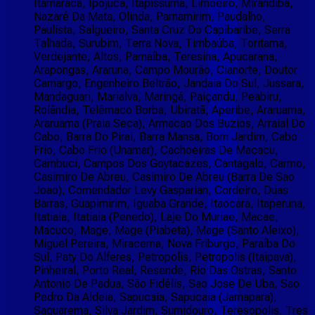
Itamaracá, Ipojuca, Itapissuma, Limoeiro, Mirandiba,
Nazaré Da Mata, Olinda, Parnamirim, Paudalho,
Paulista, Salgueiro, Santa Cruz Do Capibaribe, Serra
Talhada, Surubim, Terra Nova, Timbaúba, Toritama,
Verdejante, Altos, Parnaíba, Teresina, Apucarana,
Arapongas, Araruna, Campo Mourão, Cianorte, Doutor
Camargo, Engenheiro Beltrão, Jandaia Do Sul, Jussara,
Mandaguari, Marialva, Maringá, Paiçandu, Peabiru,
Rolândia, Telêmaco Borba, Ubiratã, Aperibe, Araruama,
Araruama (Praia Seca), Armacao Dos Buzios, Arraial Do
Cabo, Barra Do Pirai, Barra Mansa, Bom Jardim, Cabo
Frio, Cabo Frio (Unamar), Cachoeiras De Macacu,
Cambuci, Campos Dos Goytacazes, Cantagalo, Carmo,
Casimiro De Abreu, Casimiro De Abreu (Barra De Sao
Joao), Comendador Levy Gasparian, Cordeiro, Duas
Barras, Guapimirim, Iguaba Grande, Itaocara, Itaperuna,
Itatiaia, Itatiaia (Penedo), Laje Do Muriae, Macae,
Macuco, Mage, Mage (Piabeta), Mage (Santo Aleixo),
Miguel Pereira, Miracema, Nova Friburgo, Paraíba Do
Sul, Paty Do Alferes, Petropolis, Petropolis (Itaipava),
Pinheiral, Porto Real, Resende, Rio Das Ostras, Santo
Antonio De Padua, São Fidélis, Sao Jose De Uba, Sao
Pedro Da Aldeia, Sapucaia, Sapucaia (Jamapara),
Saquarema, Silva Jardim, Sumidouro, Teresopolis, Tres