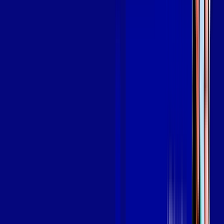
SEU
PLANO DE INTERNET
aya bookes
skeelo
Assine Internet Fibra Giga Mais Fibra
em ILHABELA
A internet da Giga Mais Fibra em ILHABELA é muito rápida
para você navegar, assistir a vídeos, ver seus shows
preferidos, ouvir músicas e levar a sua experiência de jogo
online a outro nível. Clique em CONTRATAR AGORA, ou fale
com um de nossos consultores via WhatsApp, e mude de vez
para a Giga Mais Fibra Internet Banda Larga.
FALAR COM CONSULTOR