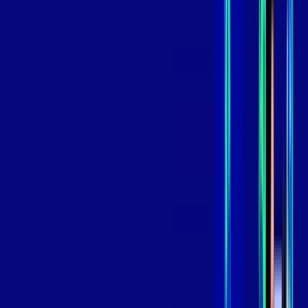
*Confira as condições dessa oferta +
de
R$ 119,99
/mês
por:
R$
99
,
99
/MÊS
Contratar Agora
Contratar Agora
800 MEGA
INTERNET
Benefícios:
Oferta Válida por 3 meses, após 139,99/mês.
O melhor Wi-Fi
Assinaturas inclusas: