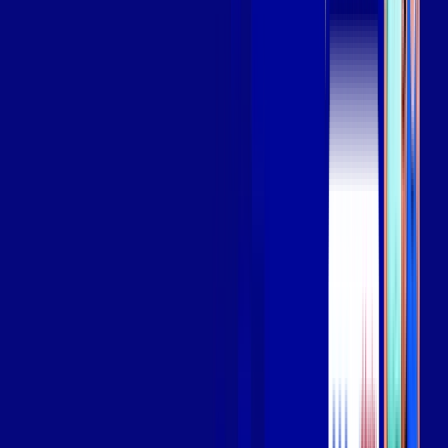
Assista filmes e séries em 4k sem interrupções