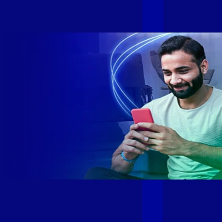
DF +280 cidades: CE, DF, ES, MA, MG, MS, PA, PE, PR, RJ,
SE e SP 1,5 milhão de clientes conectados 149 mil km de
rede fibra óptica