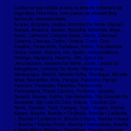
Confira se sua cidade já está na área de cobertura da
Giga Mais Fibra Fibra, com planos de internet fibra
óptica de ultravelocidade:
Acaraú, Acopiara, Aiuaba, Antonina Do Norte, Aquiraz,
Araripe, Arneiroz, Assare, Barbalha, Beberibe, Brejo
Santo, Camocim, Campos Sales, Cariús, Cascavel,
Catarina, Caucaia, Cedro, Crateús, Crato, Cruz,
Eusébio, Farias Brito, Fortaleza, Fortim, Frecheirinha,
Graça, Granja, Ibiapina, Icó, Iguatu, Independência,
Itaitinga, Itapipoca, Itarema, Jati, Jijoca De
Jericoacoara, Juazeiro Do Norte, Jucás, Lavras Da
Mangabeira, Limoeiro Do Norte, Maracanaú,
Maranguape, Mauriti, Missão Velha, Mombaça, Morada
Nova, Mucambo, Orós, Pacajus, Pacatuba, Pacujá,
Paracuru, Paraipaba, Parambu, Pentecoste,
Pindoretama, Piquet Carneiro, Porteiras, Quixadá,
Quixelô, Russas, Salitre, São Benedito, São Gonçalo Do
Amarante, São Luís Do Curu, Sobral, Tabuleiro Do
Norte, Tarrafas, Tauá, Tianguá, Trairi, Ubajara, Varzea
Alegre, Brasilia, Brasilia • Ceilândia, Brasilia • Ceilândia
I, Brasilia • Ceilândia Iii, Brasilia • Gama, Brasilia • Guará
I, Brasilia • Riacho Fundo, Brasilia • Samambaia, Brasilia
• Santa Maria, Brasilia • Taguatinga, Brasilia • Vicente