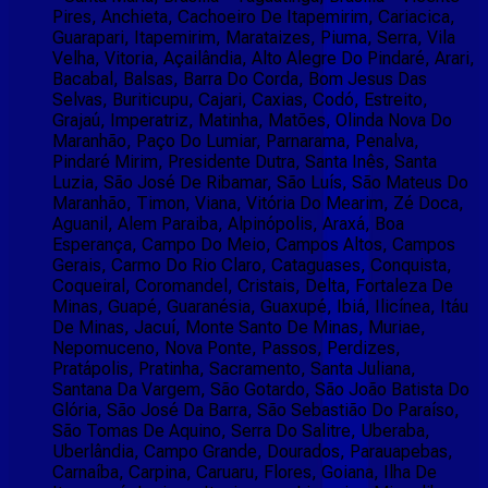
Pires, Anchieta, Cachoeiro De Itapemirim, Cariacica,
Guarapari, Itapemirim, Marataizes, Piuma, Serra, Vila
Velha, Vitoria, Açailândia, Alto Alegre Do Pindaré, Arari,
Bacabal, Balsas, Barra Do Corda, Bom Jesus Das
Selvas, Buriticupu, Cajari, Caxias, Codó, Estreito,
Grajaú, Imperatriz, Matinha, Matões, Olinda Nova Do
Maranhão, Paço Do Lumiar, Parnarama, Penalva,
Pindaré Mirim, Presidente Dutra, Santa Inês, Santa
Luzia, São José De Ribamar, São Luís, São Mateus Do
Maranhão, Timon, Viana, Vitória Do Mearim, Zé Doca,
Aguanil, Alem Paraiba, Alpinópolis, Araxá, Boa
Esperança, Campo Do Meio, Campos Altos, Campos
Gerais, Carmo Do Rio Claro, Cataguases, Conquista,
Coqueiral, Coromandel, Cristais, Delta, Fortaleza De
Minas, Guapé, Guaranésia, Guaxupé, Ibiá, Ilicínea, Itáu
De Minas, Jacuí, Monte Santo De Minas, Muriae,
Nepomuceno, Nova Ponte, Passos, Perdizes,
Pratápolis, Pratinha, Sacramento, Santa Juliana,
Santana Da Vargem, São Gotardo, São João Batista Do
Glória, São José Da Barra, São Sebastião Do Paraíso,
São Tomas De Aquino, Serra Do Salitre, Uberaba,
Uberlândia, Campo Grande, Dourados, Parauapebas,
Carnaíba, Carpina, Caruaru, Flores, Goiana, Ilha De