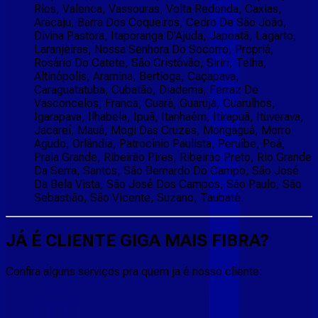
Rios, Valenca, Vassouras, Volta Redonda, Caxias,
Aracaju, Barra Dos Coqueiros, Cedro De São João,
Divina Pastora, Itaporanga D'Ajuda, Japoatã, Lagarto,
Laranjeiras, Nossa Senhora Do Socorro, Propriá,
Rosário Do Catete, São Cristóvão, Siriri, Telha,
Altinópolis, Aramina, Bertioga, Caçapava,
Caraguatatuba, Cubatão, Diadema, Ferraz De
Vasconcelos, Franca, Guará, Guarujá, Guarulhos,
Igarapava, Ilhabela, Ipuã, Itanhaém, Itirapuã, Ituverava,
Jacareí, Mauá, Mogi Das Cruzes, Mongaguá, Morro
Agudo, Orlândia, Patrocínio Paulista, Peruíbe, Poá,
Praia Grande, Ribeirão Pires, Ribeirão Preto, Rio Grande
Da Serra, Santos, São Bernardo Do Campo, São José
Da Bela Vista, São José Dos Campos, São Paulo, São
Sebastião, São Vicente, Suzano, Taubaté.
JÁ É CLIENTE
GIGA MAIS FIBRA
?
Confira alguns serviços pra quem ja é nosso cliente: