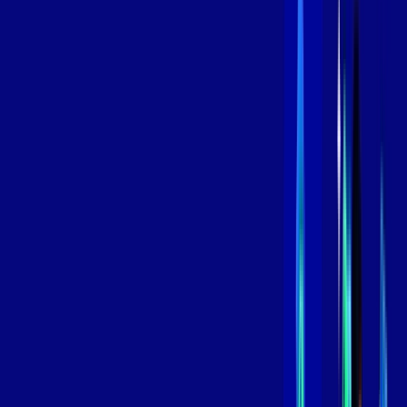
/MÊS
Contratar Agora
Contratar Agora
600 MEGA
INTERNET
Benefícios:
Oferta Válida por 3 meses, após 119,99/mês.
O melhor Wi-Fi
Assinaturas inclusas:
aya bookes
skeelo