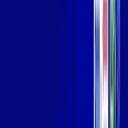
Wi-fi de alta performance para curtir e compartilhar à vontade