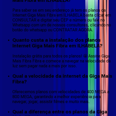
Mais Fibra em ILHABELA?
Para saber se em seu endereço já tem os planos da
Internet Giga Mais Fibra em ILHABELA basta clicar em
CONSULTAR e digitar seu CEP e número ou fale no
Whatsapp com um de nossos consultores, clicando no
botão do whatsapp ou CONTRATAR AGORA.
Quanto custa a instalação dos planos
Internet Giga Mais Fibra em ILHABELA?
Instalação grátis para todos os planos! 🤩 Assine Giga
Mais Fibra Fibra e comece a navegar na velocidade da
luz sem pagar nada a mais por isso.
Qual a velocidade da internet da Giga Mais
Fibra?
Oferecemos planos com velocidades de 400 MEGA a
800 MEGA, garantindo a melhor experiência para
navegar, jogar, assistir filmes e muito mais.
Qual a diferença entre os planos da Giga