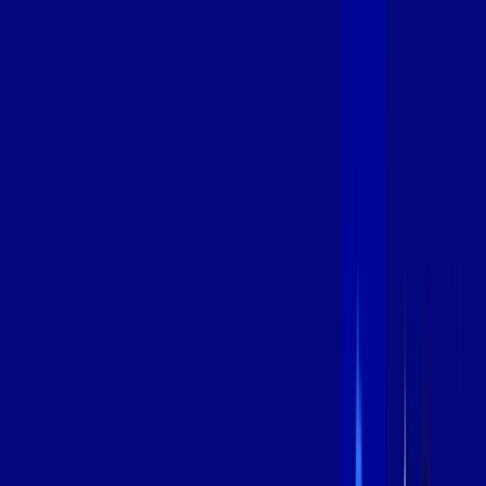
400 MEGA
INTERNET
Benefícios:
Oferta Válida por 3 meses, após 99,99/mês.
O melhor Wi-Fi
Assinaturas inclusas:
aya bookes
*Confira as condições dessa oferta +
de
R$ 99,99
/mês
por:
R$
79
,
99