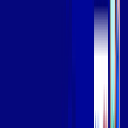
Assista filmes e séries em 4k sem interrupções