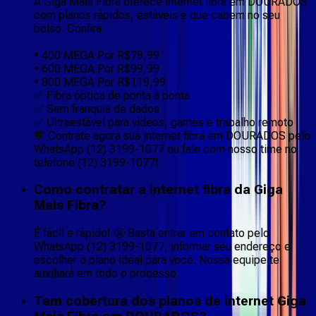
A Giga Mais Fibra oferece internet fibra em DOURADOS
com planos rápidos, estáveis e que cabem no seu
bolso. Confira:
• 400 MEGA Por R$79,99
• 600 MEGA Por R$99,99
• 800 MEGA Por R$119,99
✅ Fibra óptica de ponta a ponta
✅ Sem franquia de dados
✅ Ultraestável para vídeos, games e trabalho remoto
💬 Contrate agora sua internet fibra em DOURADOS pelo
WhatsApp (12) 3199-1077 ou fale com nosso time no
telefone (12) 3199-1077!
Como contratar a internet fibra da Giga
Mais Fibra?
É fácil e rápido! 🤩 Basta entrar em contato pelo
WhatsApp (12) 3199-1077, informar seu endereço e
escolher o plano ideal para você. Nossa equipe te
auxiliará em todo o processo.
Tem cobertura dos planos de internet Giga