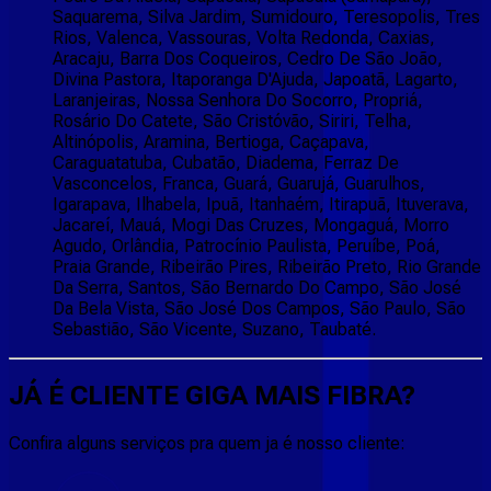
Saquarema, Silva Jardim, Sumidouro, Teresopolis, Tres
Rios, Valenca, Vassouras, Volta Redonda, Caxias,
Aracaju, Barra Dos Coqueiros, Cedro De São João,
Divina Pastora, Itaporanga D'Ajuda, Japoatã, Lagarto,
Laranjeiras, Nossa Senhora Do Socorro, Propriá,
Rosário Do Catete, São Cristóvão, Siriri, Telha,
Altinópolis, Aramina, Bertioga, Caçapava,
Caraguatatuba, Cubatão, Diadema, Ferraz De
Vasconcelos, Franca, Guará, Guarujá, Guarulhos,
Igarapava, Ilhabela, Ipuã, Itanhaém, Itirapuã, Ituverava,
Jacareí, Mauá, Mogi Das Cruzes, Mongaguá, Morro
Agudo, Orlândia, Patrocínio Paulista, Peruíbe, Poá,
Praia Grande, Ribeirão Pires, Ribeirão Preto, Rio Grande
Da Serra, Santos, São Bernardo Do Campo, São José
Da Bela Vista, São José Dos Campos, São Paulo, São
Sebastião, São Vicente, Suzano, Taubaté.
JÁ É CLIENTE
GIGA MAIS FIBRA
?
Confira alguns serviços pra quem ja é nosso cliente: