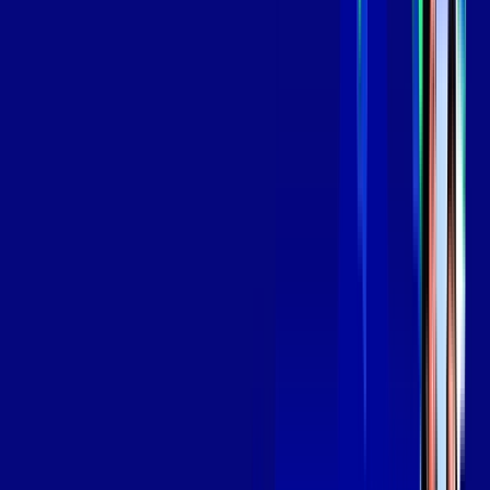
aya bookes
skeelo
*Confira as condições dessa oferta +
de
R$ 139,99
/mês
por:
R$
119
,
99
/MÊS
Contratar Agora
Contratar Agora
OS MELHORES APPS INCLUSOS NO