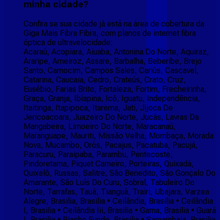
minha cidade?
Confira se sua cidade já está na área de cobertura da
Giga Mais Fibra Fibra, com planos de internet fibra
óptica de ultravelocidade:
Acaraú, Acopiara, Aiuaba, Antonina Do Norte, Aquiraz,
Araripe, Arneiroz, Assare, Barbalha, Beberibe, Brejo
Santo, Camocim, Campos Sales, Cariús, Cascavel,
Catarina, Caucaia, Cedro, Crateús, Crato, Cruz,
Eusébio, Farias Brito, Fortaleza, Fortim, Frecheirinha,
Graça, Granja, Ibiapina, Icó, Iguatu, Independência,
Itaitinga, Itapipoca, Itarema, Jati, Jijoca De
Jericoacoara, Juazeiro Do Norte, Jucás, Lavras Da
Mangabeira, Limoeiro Do Norte, Maracanaú,
Maranguape, Mauriti, Missão Velha, Mombaça, Morada
Nova, Mucambo, Orós, Pacajus, Pacatuba, Pacujá,
Paracuru, Paraipaba, Parambu, Pentecoste,
Pindoretama, Piquet Carneiro, Porteiras, Quixadá,
Quixelô, Russas, Salitre, São Benedito, São Gonçalo Do
Amarante, São Luís Do Curu, Sobral, Tabuleiro Do
Norte, Tarrafas, Tauá, Tianguá, Trairi, Ubajara, Varzea
Alegre, Brasilia, Brasilia • Ceilândia, Brasilia • Ceilândia
I, Brasilia • Ceilândia Iii, Brasilia • Gama, Brasilia • Guará
I, Brasilia • Riacho Fundo, Brasilia • Samambaia, Brasilia