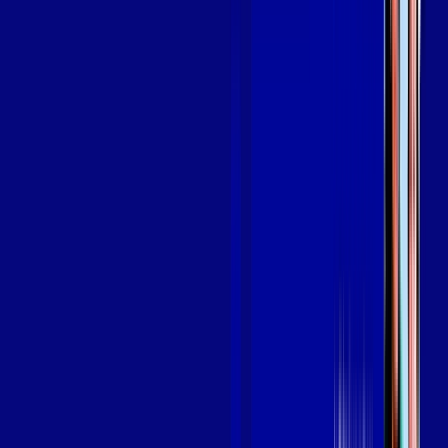
SEU
PLANO DE INTERNET
aya bookes
skeelo
Assine Internet Fibra Giga Mais Fibra
em DOURADOS
A internet da Giga Mais Fibra em DOURADOS é muito rápida
para você navegar, assistir a vídeos, ver seus shows
preferidos, ouvir músicas e levar a sua experiência de jogo
online a outro nível. Clique em CONTRATAR AGORA, ou fale
com um de nossos consultores via WhatsApp, e mude de vez
para a Giga Mais Fibra Internet Banda Larga.
FALAR COM CONSULTOR