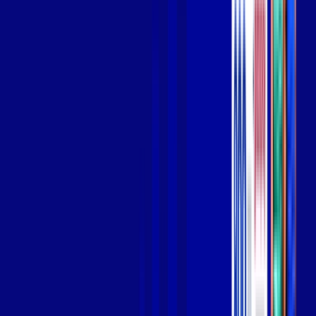
Wi-fi de alta performance para curtir e compartilhar à vontade