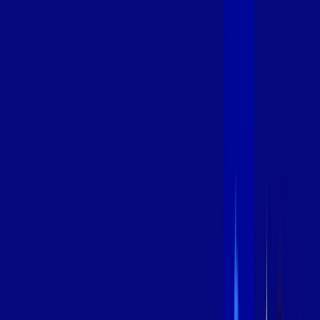
400 MEGA
INTERNET
Benefícios:
Oferta Válida por 3 meses, após 99,99/mês.
O melhor Wi-Fi
Assinaturas inclusas:
aya bookes
*Confira as condições dessa oferta +
de
R$ 99,99
/mês
por:
R$
79
,
99