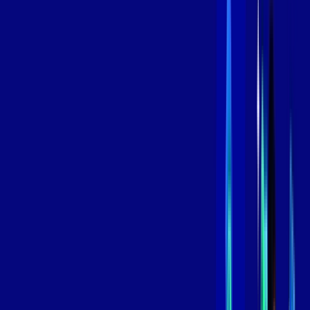
/MÊS
Contratar Agora
Contratar Agora
600 MEGA
INTERNET
Benefícios:
Oferta Válida por 3 meses, após 119,99/mês.
O melhor Wi-Fi
Assinaturas inclusas:
aya bookes
skeelo