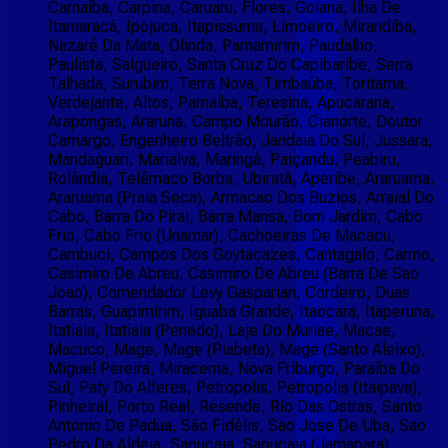
Carnaíba, Carpina, Caruaru, Flores, Goiana, Ilha De
Itamaracá, Ipojuca, Itapissuma, Limoeiro, Mirandiba,
Nazaré Da Mata, Olinda, Parnamirim, Paudalho,
Paulista, Salgueiro, Santa Cruz Do Capibaribe, Serra
Talhada, Surubim, Terra Nova, Timbaúba, Toritama,
Verdejante, Altos, Parnaíba, Teresina, Apucarana,
Arapongas, Araruna, Campo Mourão, Cianorte, Doutor
Camargo, Engenheiro Beltrão, Jandaia Do Sul, Jussara,
Mandaguari, Marialva, Maringá, Paiçandu, Peabiru,
Rolândia, Telêmaco Borba, Ubiratã, Aperibe, Araruama,
Araruama (Praia Seca), Armacao Dos Buzios, Arraial Do
Cabo, Barra Do Pirai, Barra Mansa, Bom Jardim, Cabo
Frio, Cabo Frio (Unamar), Cachoeiras De Macacu,
Cambuci, Campos Dos Goytacazes, Cantagalo, Carmo,
Casimiro De Abreu, Casimiro De Abreu (Barra De Sao
Joao), Comendador Levy Gasparian, Cordeiro, Duas
Barras, Guapimirim, Iguaba Grande, Itaocara, Itaperuna,
Itatiaia, Itatiaia (Penedo), Laje Do Muriae, Macae,
Macuco, Mage, Mage (Piabeta), Mage (Santo Aleixo),
Miguel Pereira, Miracema, Nova Friburgo, Paraíba Do
Sul, Paty Do Alferes, Petropolis, Petropolis (Itaipava),
Pinheiral, Porto Real, Resende, Rio Das Ostras, Santo
Antonio De Padua, São Fidélis, Sao Jose De Uba, Sao
Pedro Da Aldeia, Sapucaia, Sapucaia (Jamapara),