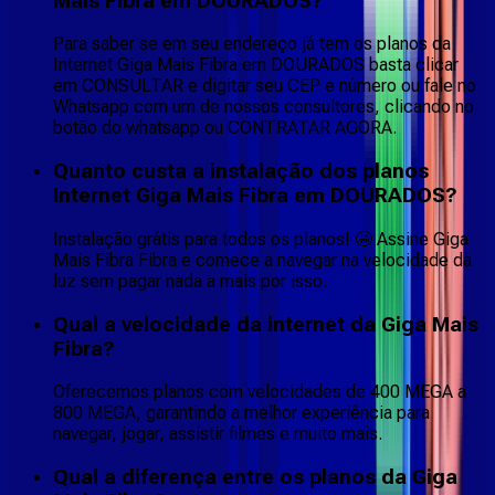
Mais Fibra em DOURADOS?
Para saber se em seu endereço já tem os planos da
Internet Giga Mais Fibra em DOURADOS basta clicar
em CONSULTAR e digitar seu CEP e número ou fale no
Whatsapp com um de nossos consultores, clicando no
botão do whatsapp ou CONTRATAR AGORA.
Quanto custa a instalação dos planos
Internet Giga Mais Fibra em DOURADOS?
Instalação grátis para todos os planos! 🤩 Assine Giga
Mais Fibra Fibra e comece a navegar na velocidade da
luz sem pagar nada a mais por isso.
Qual a velocidade da internet da Giga Mais
Fibra?
Oferecemos planos com velocidades de 400 MEGA a
800 MEGA, garantindo a melhor experiência para
navegar, jogar, assistir filmes e muito mais.
Qual a diferença entre os planos da Giga