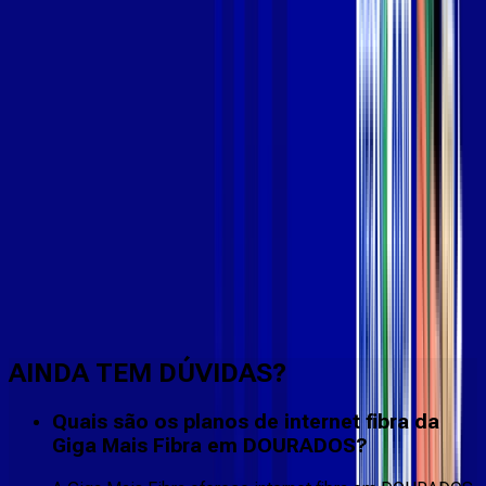
Faça downloads e uploads rápidos e sem quedas
AINDA TEM DÚVIDAS?
Quais são os planos de internet fibra da
Giga Mais Fibra em DOURADOS?