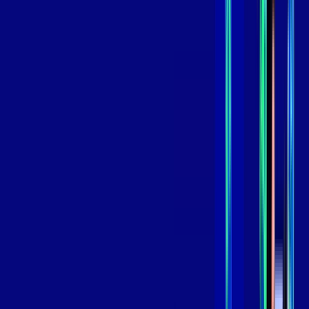
*Confira as condições dessa oferta +
de
R$ 119,99
/mês
por:
R$
99
,
99
/MÊS
Contratar Agora
Contratar Agora
800 MEGA
INTERNET
Benefícios:
Oferta Válida por 3 meses, após 139,99/mês.
O melhor Wi-Fi
Assinaturas inclusas: