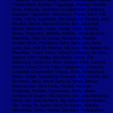
• Santa Maria, Brasilia • Taguatinga, Brasilia • Vicente
Pires, Anchieta, Cachoeiro De Itapemirim, Cariacica,
Guarapari, Itapemirim, Marataizes, Piuma, Serra, Vila
Velha, Vitoria, Açailândia, Alto Alegre Do Pindaré, Arari,
Bacabal, Balsas, Barra Do Corda, Bom Jesus Das
Selvas, Buriticupu, Cajari, Caxias, Codó, Estreito,
Grajaú, Imperatriz, Matinha, Matões, Olinda Nova Do
Maranhão, Paço Do Lumiar, Parnarama, Penalva,
Pindaré Mirim, Presidente Dutra, Santa Inês, Santa
Luzia, São José De Ribamar, São Luís, São Mateus Do
Maranhão, Timon, Viana, Vitória Do Mearim, Zé Doca,
Aguanil, Alem Paraiba, Alpinópolis, Araxá, Boa
Esperança, Campo Do Meio, Campos Altos, Campos
Gerais, Carmo Do Rio Claro, Cataguases, Conquista,
Coqueiral, Coromandel, Cristais, Delta, Fortaleza De
Minas, Guapé, Guaranésia, Guaxupé, Ibiá, Ilicínea, Itáu
De Minas, Jacuí, Monte Santo De Minas, Muriae,
Nepomuceno, Nova Ponte, Passos, Perdizes,
Pratápolis, Pratinha, Sacramento, Santa Juliana,
Santana Da Vargem, São Gotardo, São João Batista Do
Glória, São José Da Barra, São Sebastião Do Paraíso,
São Tomas De Aquino, Serra Do Salitre, Uberaba,
Uberlândia, Campo Grande, Dourados, Parauapebas,