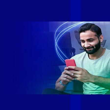
Internet Gamer. Melhor Internet Gamer de 2024: RJ, ES, SP e
DF +280 cidades: CE, DF, ES, MA, MG, MS, PA, PE, PR, RJ,
SE e SP 1,5 milhão de clientes conectados 149 mil km de
rede fibra óptica