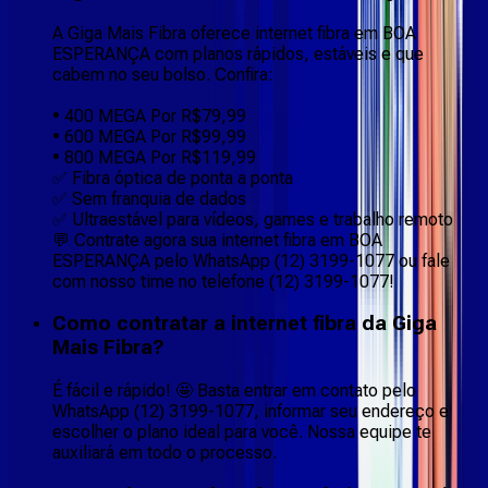
A Giga Mais Fibra oferece internet fibra em BOA
ESPERANÇA com planos rápidos, estáveis e que
cabem no seu bolso. Confira:
• 400 MEGA Por R$79,99
• 600 MEGA Por R$99,99
• 800 MEGA Por R$119,99
✅ Fibra óptica de ponta a ponta
✅ Sem franquia de dados
✅ Ultraestável para vídeos, games e trabalho remoto
💬 Contrate agora sua internet fibra em BOA
ESPERANÇA pelo WhatsApp (12) 3199-1077 ou fale
com nosso time no telefone (12) 3199-1077!
Como contratar a internet fibra da Giga
Mais Fibra?
É fácil e rápido! 🤩 Basta entrar em contato pelo
WhatsApp (12) 3199-1077, informar seu endereço e
escolher o plano ideal para você. Nossa equipe te
auxiliará em todo o processo.