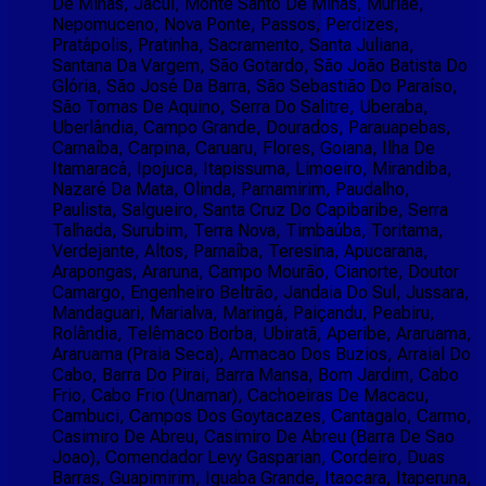
De Minas, Jacuí, Monte Santo De Minas, Muriae,
Nepomuceno, Nova Ponte, Passos, Perdizes,
Pratápolis, Pratinha, Sacramento, Santa Juliana,
Santana Da Vargem, São Gotardo, São João Batista Do
Glória, São José Da Barra, São Sebastião Do Paraíso,
São Tomas De Aquino, Serra Do Salitre, Uberaba,
Uberlândia, Campo Grande, Dourados, Parauapebas,
Carnaíba, Carpina, Caruaru, Flores, Goiana, Ilha De
Itamaracá, Ipojuca, Itapissuma, Limoeiro, Mirandiba,
Nazaré Da Mata, Olinda, Parnamirim, Paudalho,
Paulista, Salgueiro, Santa Cruz Do Capibaribe, Serra
Talhada, Surubim, Terra Nova, Timbaúba, Toritama,
Verdejante, Altos, Parnaíba, Teresina, Apucarana,
Arapongas, Araruna, Campo Mourão, Cianorte, Doutor
Camargo, Engenheiro Beltrão, Jandaia Do Sul, Jussara,
Mandaguari, Marialva, Maringá, Paiçandu, Peabiru,
Rolândia, Telêmaco Borba, Ubiratã, Aperibe, Araruama,
Araruama (Praia Seca), Armacao Dos Buzios, Arraial Do
Cabo, Barra Do Pirai, Barra Mansa, Bom Jardim, Cabo
Frio, Cabo Frio (Unamar), Cachoeiras De Macacu,
Cambuci, Campos Dos Goytacazes, Cantagalo, Carmo,
Casimiro De Abreu, Casimiro De Abreu (Barra De Sao
Joao), Comendador Levy Gasparian, Cordeiro, Duas
Barras, Guapimirim, Iguaba Grande, Itaocara, Itaperuna,