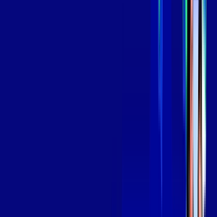
Assinaturas inclusas:
aya bookes
skeelo
*Confira as condições dessa oferta +
de
R$ 139,99
/mês
por:
R$
119
,
99
/MÊS
Contratar Agora
Contratar Agora