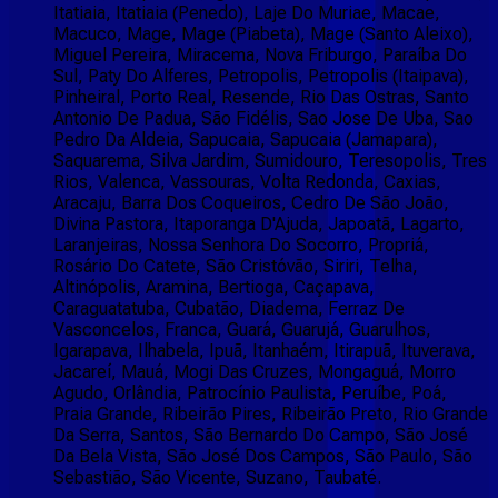
Itatiaia, Itatiaia (Penedo), Laje Do Muriae, Macae,
Macuco, Mage, Mage (Piabeta), Mage (Santo Aleixo),
Miguel Pereira, Miracema, Nova Friburgo, Paraíba Do
Sul, Paty Do Alferes, Petropolis, Petropolis (Itaipava),
Pinheiral, Porto Real, Resende, Rio Das Ostras, Santo
Antonio De Padua, São Fidélis, Sao Jose De Uba, Sao
Pedro Da Aldeia, Sapucaia, Sapucaia (Jamapara),
Saquarema, Silva Jardim, Sumidouro, Teresopolis, Tres
Rios, Valenca, Vassouras, Volta Redonda, Caxias,
Aracaju, Barra Dos Coqueiros, Cedro De São João,
Divina Pastora, Itaporanga D'Ajuda, Japoatã, Lagarto,
Laranjeiras, Nossa Senhora Do Socorro, Propriá,
Rosário Do Catete, São Cristóvão, Siriri, Telha,
Altinópolis, Aramina, Bertioga, Caçapava,
Caraguatatuba, Cubatão, Diadema, Ferraz De
Vasconcelos, Franca, Guará, Guarujá, Guarulhos,
Igarapava, Ilhabela, Ipuã, Itanhaém, Itirapuã, Ituverava,
Jacareí, Mauá, Mogi Das Cruzes, Mongaguá, Morro
Agudo, Orlândia, Patrocínio Paulista, Peruíbe, Poá,
Praia Grande, Ribeirão Pires, Ribeirão Preto, Rio Grande
Da Serra, Santos, São Bernardo Do Campo, São José
Da Bela Vista, São José Dos Campos, São Paulo, São
Sebastião, São Vicente, Suzano, Taubaté.