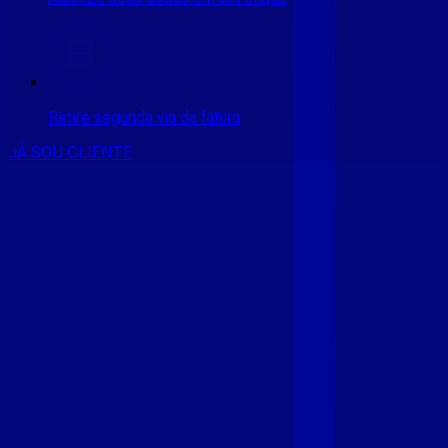
Retire segunda via da fatura
JÁ SOU CLIENTE
CONSULTE RÁPIDO AS
CIDADES
ATENDIDAS
Clique em sua cidade abaixo e confira as melhores ofertas de
internet fibra da
Giga Mais Fibra
CE - ACARAÚ
CE - ACOPIARA
CE - AIUABA
CE - ANTONINA
DO NORTE
CE - AQUIRAZ
CE - ARARIPE
CE - ARNEIROZ
CE -
ASSARE
CE - BARBALHA
CE - BEBERIBE
CE - BREJO
SANTO
CE - CAMOCIM
CE - CAMPOS SALES
CE - CARIÚS
CE
- CASCAVEL
CE - CATARINA
CE - CAUCAIA
CE - CEDRO
CE -
CRATEÚS
CE - CRATO
CE - CRUZ
CE - EUSÉBIO
CE - FARIAS
BRITO
CE - FORTALEZA
CE - FORTIM
CE - FRECHEIRINHA
CE