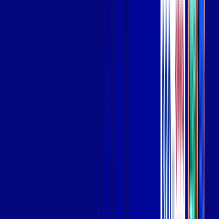
Wi-fi de alta performance para curtir e compartilhar à vontade