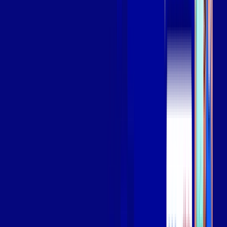
Assista filmes e séries em 4k sem interrupções