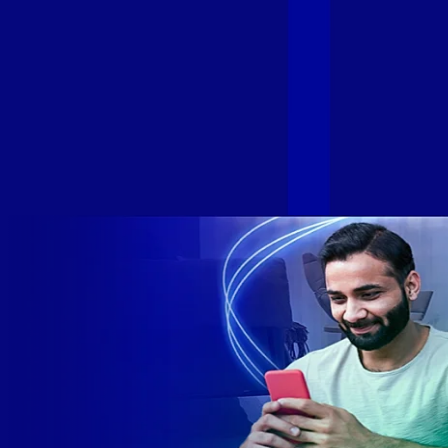
Sumicity, também integrantes da Alloha Fibra, uniram-se à
GIGA+ Fibra para fortalecer ainda mais o propósito do grupo
de levar qualidade de conexão por fibra óptica para todo país.
Com esta união, nossa Internet ultrarrápida estará nas casas
de milhares de brasileiros em mais de 280 cidades do Brasil
– tudo isso com a qualidade da Melhor Velocidade e Melhor
Internet Gamer. Melhor Internet Gamer de 2024: RJ, ES, SP e
DF +280 cidades: CE, DF, ES, MA, MG, MS, PA, PE, PR, RJ,
SE e SP 1,5 milhão de clientes conectados 149 mil km de
rede fibra óptica