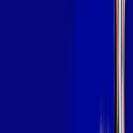
OS MELHORES APPS INCLUSOS NO
SEU
PLANO DE INTERNET
aya bookes
skeelo
Assine Internet Fibra Giga Mais Fibra
em BOA ESPERANÇA
A internet da Giga Mais Fibra em BOA ESPERANÇA é muito
rápida para você navegar, assistir a vídeos, ver seus shows
preferidos, ouvir músicas e levar a sua experiência de jogo
online a outro nível. Clique em CONTRATAR AGORA, ou fale
com um de nossos consultores via WhatsApp, e mude de vez
para a Giga Mais Fibra Internet Banda Larga.
FALAR COM CONSULTOR