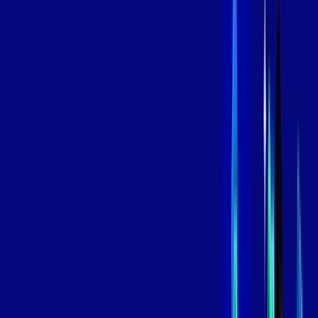
,
99
/MÊS
Contratar Agora
Contratar Agora
600 MEGA
INTERNET
Benefícios:
Oferta Válida por 3 meses, após 119,99/mês.
O melhor Wi-Fi
Assinaturas inclusas:
aya bookes