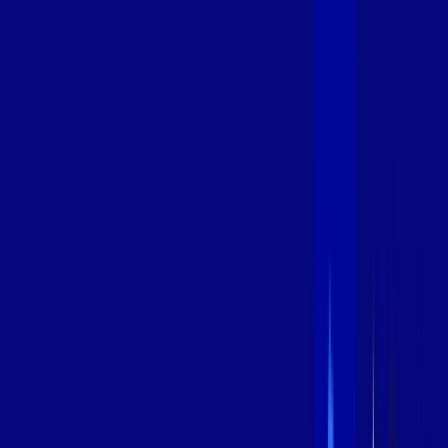
400 MEGA
INTERNET
Benefícios:
Oferta Válida por 3 meses, após 99,99/mês.
O melhor Wi-Fi
Assinaturas inclusas:
aya bookes
*Confira as condições dessa oferta +
de
R$ 99,99
/mês
por:
R$
79