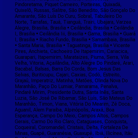
Pindoretama, Piquet Carneiro, Porteiras, Quixadá,
Quixelô, Russas, Salitre, São Benedito, São Gonçalo Do
Amarante, São Luís Do Curu, Sobral, Tabuleiro Do
Norte, Tarrafas, Tauá, Tianguá, Trairi, Ubajara, Varzea
Alegre, Brasilia, Brasilia • Ceilândia, Brasilia • Ceilândia
I, Brasilia • Ceilândia Iii, Brasilia • Gama, Brasilia • Guará
I, Brasilia • Riacho Fundo, Brasilia • Samambaia, Brasilia
• Santa Maria, Brasilia • Taguatinga, Brasilia • Vicente
Pires, Anchieta, Cachoeiro De Itapemirim, Cariacica,
Guarapari, Itapemirim, Marataizes, Piuma, Serra, Vila
Velha, Vitoria, Açailândia, Alto Alegre Do Pindaré, Arari,
Bacabal, Balsas, Barra Do Corda, Bom Jesus Das
Selvas, Buriticupu, Cajari, Caxias, Codó, Estreito,
Grajaú, Imperatriz, Matinha, Matões, Olinda Nova Do
Maranhão, Paço Do Lumiar, Parnarama, Penalva,
Pindaré Mirim, Presidente Dutra, Santa Inês, Santa
Luzia, São José De Ribamar, São Luís, São Mateus Do
Maranhão, Timon, Viana, Vitória Do Mearim, Zé Doca,
Aguanil, Alem Paraiba, Alpinópolis, Araxá, Boa
Esperança, Campo Do Meio, Campos Altos, Campos
Gerais, Carmo Do Rio Claro, Cataguases, Conquista,
Coqueiral, Coromandel, Cristais, Delta, Fortaleza De
Minas, Guapé, Guaranésia, Guaxupé, Ibiá, Ilicínea, Itáu