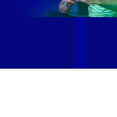
Site desenvolvido e publicado por PSP Intermediação De
Serviços LTDA I 17.082.481/0001-24. Parceiro autorizado
GIGA MAIS FIBRA. Uso da marca regulamentado. Todos os
direitos reservados.