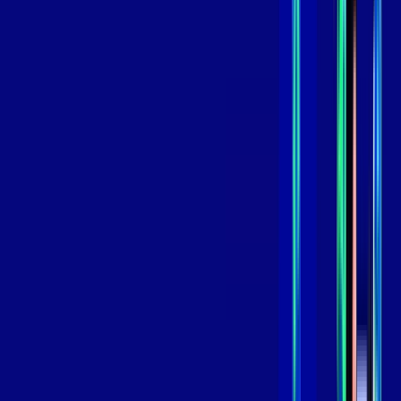
skeelo
*Confira as condições dessa oferta +
de
R$ 119,99
/mês
por:
R$
99
,
99
/MÊS
Contratar Agora
Contratar Agora
800 MEGA
INTERNET
Benefícios:
Oferta Válida por 3 meses, após 139,99/mês.
O melhor Wi-Fi