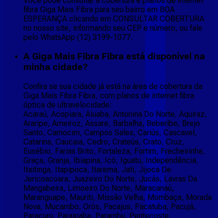
Você pode consultar a cobertura e planos de internet
fibra Giga Mais Fibra para seu bairro em BOA
ESPERANÇA clicando em CONSULTAR COBERTURA
no nosso site, informando seu CEP e número, ou fale
pelo WhatsApp (12) 3199-1077.
A Giga Mais Fibra Fibra está disponível na
minha cidade?
Confira se sua cidade já está na área de cobertura da
Giga Mais Fibra Fibra, com planos de internet fibra
óptica de ultravelocidade:
Acaraú, Acopiara, Aiuaba, Antonina Do Norte, Aquiraz,
Araripe, Arneiroz, Assare, Barbalha, Beberibe, Brejo
Santo, Camocim, Campos Sales, Cariús, Cascavel,
Catarina, Caucaia, Cedro, Crateús, Crato, Cruz,
Eusébio, Farias Brito, Fortaleza, Fortim, Frecheirinha,
Graça, Granja, Ibiapina, Icó, Iguatu, Independência,
Itaitinga, Itapipoca, Itarema, Jati, Jijoca De
Jericoacoara, Juazeiro Do Norte, Jucás, Lavras Da
Mangabeira, Limoeiro Do Norte, Maracanaú,
Maranguape, Mauriti, Missão Velha, Mombaça, Morada
Nova, Mucambo, Orós, Pacajus, Pacatuba, Pacujá,
Paracuru, Paraipaba, Parambu, Pentecoste,