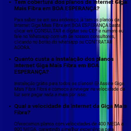
Tem cobertura dos planos de internet Giga
Mais Fibra em BOA ESPERANÇA?
Para saber se em seu endereço já tem os planos da
Internet Giga Mais Fibra em BOA ESPERANÇA basta
clicar em CONSULTAR e digitar seu CEP e número ou
fale no Whatsapp com um de nossos consultores,
clicando no botão do whatsapp ou CONTRATAR
AGORA.
Quanto custa a instalação dos planos
Internet Giga Mais Fibra em BOA
ESPERANÇA?
Instalação grátis para todos os planos! 🤩 Assine Giga
Mais Fibra Fibra e comece a navegar na velocidade da
luz sem pagar nada a mais por isso.
Qual a velocidade da internet da Giga Mais
Fibra?
Oferecemos planos com velocidades de 400 MEGA a
800 MEGA, garantindo a melhor experiência para