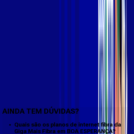
Faça downloads e uploads rápidos e sem quedas
AINDA TEM DÚVIDAS?
Quais são os planos de internet fibra da
Giga Mais Fibra em BOA ESPERANÇA?