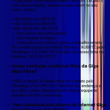
A Giga Mais Fibra oferece internet fibra em TAUBATÉ
com planos rápidos, estáveis e que cabem no seu
bolso. Confira:
• 400 MEGA Por R$79,99
• 600 MEGA Por R$99,99
• 800 MEGA Por R$119,99
✅ Fibra óptica de ponta a ponta
✅ Sem franquia de dados
✅ Ultraestável para vídeos, games e trabalho remoto
💬 Contrate agora sua internet fibra em TAUBATÉ pelo
WhatsApp (12) 3199-1077 ou fale com nosso time no
telefone (12) 3199-1077!
Como contratar a internet fibra da Giga
Mais Fibra?
É fácil e rápido! 🤩 Basta entrar em contato pelo
WhatsApp (12) 3199-1077, informar seu endereço e
escolher o plano ideal para você. Nossa equipe te
auxiliará em todo o processo.
Tem cobertura dos planos de internet Giga