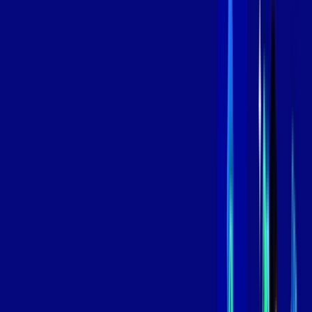
/MÊS
Contratar Agora
Contratar Agora
600 MEGA
INTERNET
Benefícios:
Oferta Válida por 3 meses, após 119,99/mês.
O melhor Wi-Fi
Assinaturas inclusas:
aya bookes
skeelo