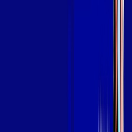
SEU
PLANO DE INTERNET
aya bookes
skeelo
Assine Internet Fibra Giga Mais Fibra
em TAUBATÉ
A internet da Giga Mais Fibra em TAUBATÉ é muito rápida
para você navegar, assistir a vídeos, ver seus shows
preferidos, ouvir músicas e levar a sua experiência de jogo
online a outro nível. Clique em CONTRATAR AGORA, ou fale
com um de nossos consultores via WhatsApp, e mude de vez
para a Giga Mais Fibra Internet Banda Larga.
FALAR COM CONSULTOR