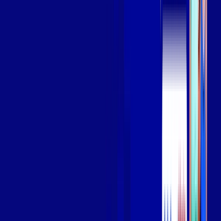
Assista filmes e séries em 4k sem interrupções