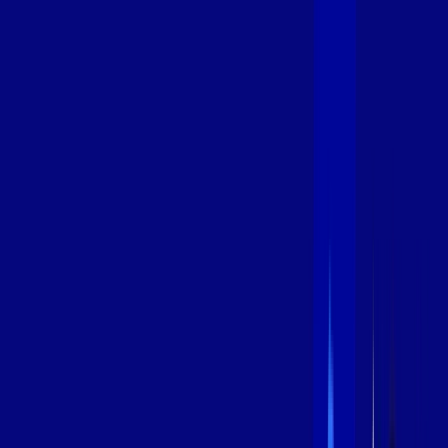
400 MEGA
INTERNET
Benefícios:
Oferta Válida por 3 meses, após 99,99/mês.
O melhor Wi-Fi
Assinaturas inclusas:
aya bookes
*Confira as condições dessa oferta +
de
R$ 99,99
/mês
por:
R$
79
,
99