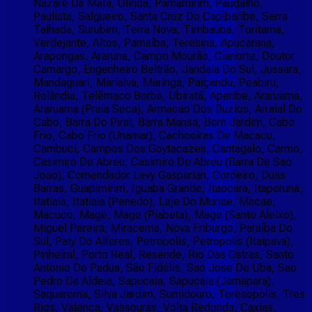
Nazaré Da Mata, Olinda, Parnamirim, Paudalho,
Paulista, Salgueiro, Santa Cruz Do Capibaribe, Serra
Talhada, Surubim, Terra Nova, Timbaúba, Toritama,
Verdejante, Altos, Parnaíba, Teresina, Apucarana,
Arapongas, Araruna, Campo Mourão, Cianorte, Doutor
Camargo, Engenheiro Beltrão, Jandaia Do Sul, Jussara,
Mandaguari, Marialva, Maringá, Paiçandu, Peabiru,
Rolândia, Telêmaco Borba, Ubiratã, Aperibe, Araruama,
Araruama (Praia Seca), Armacao Dos Buzios, Arraial Do
Cabo, Barra Do Pirai, Barra Mansa, Bom Jardim, Cabo
Frio, Cabo Frio (Unamar), Cachoeiras De Macacu,
Cambuci, Campos Dos Goytacazes, Cantagalo, Carmo,
Casimiro De Abreu, Casimiro De Abreu (Barra De Sao
Joao), Comendador Levy Gasparian, Cordeiro, Duas
Barras, Guapimirim, Iguaba Grande, Itaocara, Itaperuna,
Itatiaia, Itatiaia (Penedo), Laje Do Muriae, Macae,
Macuco, Mage, Mage (Piabeta), Mage (Santo Aleixo),
Miguel Pereira, Miracema, Nova Friburgo, Paraíba Do
Sul, Paty Do Alferes, Petropolis, Petropolis (Itaipava),
Pinheiral, Porto Real, Resende, Rio Das Ostras, Santo
Antonio De Padua, São Fidélis, Sao Jose De Uba, Sao
Pedro Da Aldeia, Sapucaia, Sapucaia (Jamapara),
Saquarema, Silva Jardim, Sumidouro, Teresopolis, Tres
Rios, Valenca, Vassouras, Volta Redonda, Caxias,