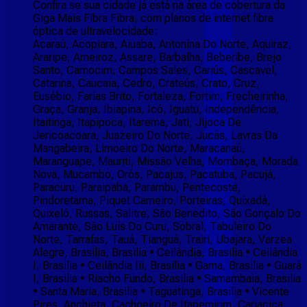
Confira se sua cidade já está na área de cobertura da
Giga Mais Fibra Fibra, com planos de internet fibra
óptica de ultravelocidade:
Acaraú, Acopiara, Aiuaba, Antonina Do Norte, Aquiraz,
Araripe, Arneiroz, Assare, Barbalha, Beberibe, Brejo
Santo, Camocim, Campos Sales, Cariús, Cascavel,
Catarina, Caucaia, Cedro, Crateús, Crato, Cruz,
Eusébio, Farias Brito, Fortaleza, Fortim, Frecheirinha,
Graça, Granja, Ibiapina, Icó, Iguatu, Independência,
Itaitinga, Itapipoca, Itarema, Jati, Jijoca De
Jericoacoara, Juazeiro Do Norte, Jucás, Lavras Da
Mangabeira, Limoeiro Do Norte, Maracanaú,
Maranguape, Mauriti, Missão Velha, Mombaça, Morada
Nova, Mucambo, Orós, Pacajus, Pacatuba, Pacujá,
Paracuru, Paraipaba, Parambu, Pentecoste,
Pindoretama, Piquet Carneiro, Porteiras, Quixadá,
Quixelô, Russas, Salitre, São Benedito, São Gonçalo Do
Amarante, São Luís Do Curu, Sobral, Tabuleiro Do
Norte, Tarrafas, Tauá, Tianguá, Trairi, Ubajara, Varzea
Alegre, Brasilia, Brasilia • Ceilândia, Brasilia • Ceilândia
I, Brasilia • Ceilândia Iii, Brasilia • Gama, Brasilia • Guará
I, Brasilia • Riacho Fundo, Brasilia • Samambaia, Brasilia
• Santa Maria, Brasilia • Taguatinga, Brasilia • Vicente
Pires, Anchieta, Cachoeiro De Itapemirim, Cariacica,