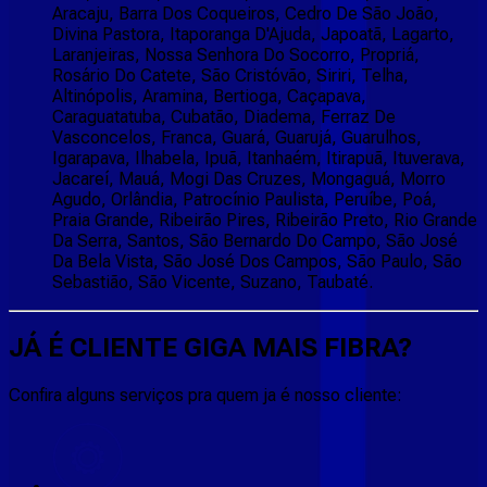
Aracaju, Barra Dos Coqueiros, Cedro De São João,
Divina Pastora, Itaporanga D'Ajuda, Japoatã, Lagarto,
Laranjeiras, Nossa Senhora Do Socorro, Propriá,
Rosário Do Catete, São Cristóvão, Siriri, Telha,
Altinópolis, Aramina, Bertioga, Caçapava,
Caraguatatuba, Cubatão, Diadema, Ferraz De
Vasconcelos, Franca, Guará, Guarujá, Guarulhos,
Igarapava, Ilhabela, Ipuã, Itanhaém, Itirapuã, Ituverava,
Jacareí, Mauá, Mogi Das Cruzes, Mongaguá, Morro
Agudo, Orlândia, Patrocínio Paulista, Peruíbe, Poá,
Praia Grande, Ribeirão Pires, Ribeirão Preto, Rio Grande
Da Serra, Santos, São Bernardo Do Campo, São José
Da Bela Vista, São José Dos Campos, São Paulo, São
Sebastião, São Vicente, Suzano, Taubaté.
JÁ É CLIENTE
GIGA MAIS FIBRA
?
Confira alguns serviços pra quem ja é nosso cliente: