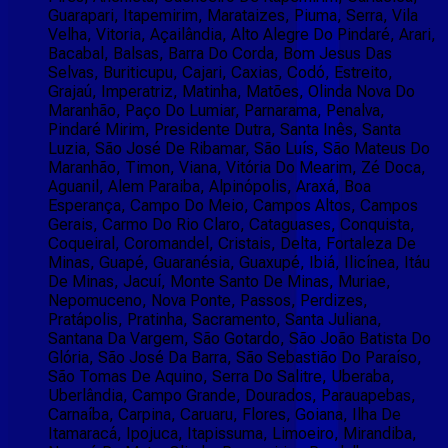
Guarapari, Itapemirim, Marataizes, Piuma, Serra, Vila
Velha, Vitoria, Açailândia, Alto Alegre Do Pindaré, Arari,
Bacabal, Balsas, Barra Do Corda, Bom Jesus Das
Selvas, Buriticupu, Cajari, Caxias, Codó, Estreito,
Grajaú, Imperatriz, Matinha, Matões, Olinda Nova Do
Maranhão, Paço Do Lumiar, Parnarama, Penalva,
Pindaré Mirim, Presidente Dutra, Santa Inês, Santa
Luzia, São José De Ribamar, São Luís, São Mateus Do
Maranhão, Timon, Viana, Vitória Do Mearim, Zé Doca,
Aguanil, Alem Paraiba, Alpinópolis, Araxá, Boa
Esperança, Campo Do Meio, Campos Altos, Campos
Gerais, Carmo Do Rio Claro, Cataguases, Conquista,
Coqueiral, Coromandel, Cristais, Delta, Fortaleza De
Minas, Guapé, Guaranésia, Guaxupé, Ibiá, Ilicínea, Itáu
De Minas, Jacuí, Monte Santo De Minas, Muriae,
Nepomuceno, Nova Ponte, Passos, Perdizes,
Pratápolis, Pratinha, Sacramento, Santa Juliana,
Santana Da Vargem, São Gotardo, São João Batista Do
Glória, São José Da Barra, São Sebastião Do Paraíso,
São Tomas De Aquino, Serra Do Salitre, Uberaba,
Uberlândia, Campo Grande, Dourados, Parauapebas,
Carnaíba, Carpina, Caruaru, Flores, Goiana, Ilha De
Itamaracá, Ipojuca, Itapissuma, Limoeiro, Mirandiba,