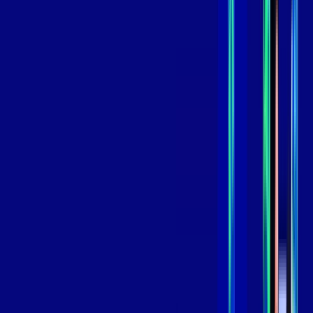
*Confira as condições dessa oferta +
de
R$ 119,99
/mês
por:
R$
99
,
99
/MÊS
Contratar Agora
Contratar Agora
800 MEGA
INTERNET
Benefícios:
Oferta Válida por 3 meses, após 139,99/mês.
O melhor Wi-Fi
Assinaturas inclusas: