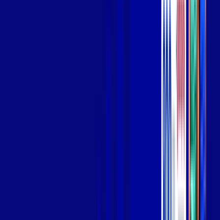
Wi-fi de alta performance para curtir e compartilhar à vontade