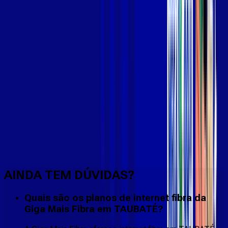
Faça downloads e uploads rápidos e sem quedas
AINDA TEM DÚVIDAS?
Quais são os planos de internet fibra da
Giga Mais Fibra em TAUBATÉ?