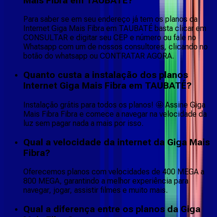
Mais Fibra em TAUBATÉ?
Para saber se em seu endereço já tem os planos da
Internet Giga Mais Fibra em TAUBATÉ basta clicar em
CONSULTAR e digitar seu CEP e número ou fale no
Whatsapp com um de nossos consultores, clicando no
botão do whatsapp ou CONTRATAR AGORA.
Quanto custa a instalação dos planos
Internet Giga Mais Fibra em TAUBATÉ?
Instalação grátis para todos os planos! 🤩 Assine Giga
Mais Fibra Fibra e comece a navegar na velocidade da
luz sem pagar nada a mais por isso.
Qual a velocidade da internet da Giga Mais
Fibra?
Oferecemos planos com velocidades de 400 MEGA a
800 MEGA, garantindo a melhor experiência para
navegar, jogar, assistir filmes e muito mais.
Qual a diferença entre os planos da Giga