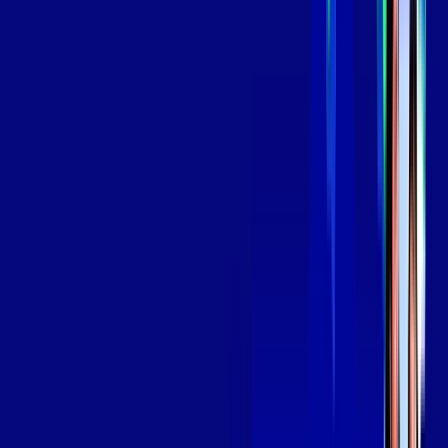
aya bookes
skeelo
*Confira as condições dessa oferta +
de
R$ 139,99
/mês
por:
R$
119
,
99
/MÊS
Contratar Agora
Contratar Agora
OS MELHORES APPS INCLUSOS NO