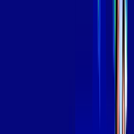
aya bookes
skeelo
*Confira as condições dessa oferta +
de
R$ 129,99
/mês
por:
R$
109
,
99
/MÊS
Contratar Agora
Contratar Agora
OS MELHORES APPS INCLUSOS NO