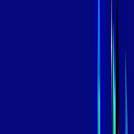
/MÊS
Contratar Agora
Contratar Agora
600 MEGA
INTERNET
Benefícios:
Oferta Válida por 3 meses, após 109,99/mês.
O melhor Wi-Fi
Assinaturas inclusas:
aya bookes
skeelo