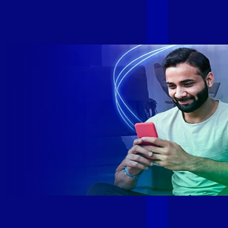
Internet Gamer. Melhor Internet Gamer de 2024: RJ, ES, SP e
DF +280 cidades: CE, DF, ES, MA, MG, MS, PA, PE, PR, RJ,
SE e SP 1,5 milhão de clientes conectados 149 mil km de
rede fibra óptica