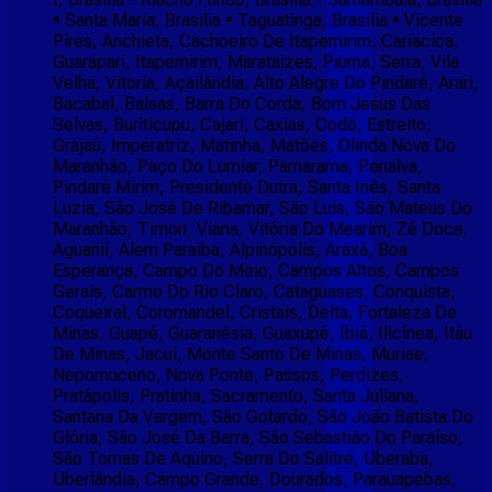
• Santa Maria, Brasilia • Taguatinga, Brasilia • Vicente
Pires, Anchieta, Cachoeiro De Itapemirim, Cariacica,
Guarapari, Itapemirim, Marataizes, Piuma, Serra, Vila
Velha, Vitoria, Açailândia, Alto Alegre Do Pindaré, Arari,
Bacabal, Balsas, Barra Do Corda, Bom Jesus Das
Selvas, Buriticupu, Cajari, Caxias, Codó, Estreito,
Grajaú, Imperatriz, Matinha, Matões, Olinda Nova Do
Maranhão, Paço Do Lumiar, Parnarama, Penalva,
Pindaré Mirim, Presidente Dutra, Santa Inês, Santa
Luzia, São José De Ribamar, São Luís, São Mateus Do
Maranhão, Timon, Viana, Vitória Do Mearim, Zé Doca,
Aguanil, Alem Paraiba, Alpinópolis, Araxá, Boa
Esperança, Campo Do Meio, Campos Altos, Campos
Gerais, Carmo Do Rio Claro, Cataguases, Conquista,
Coqueiral, Coromandel, Cristais, Delta, Fortaleza De
Minas, Guapé, Guaranésia, Guaxupé, Ibiá, Ilicínea, Itáu
De Minas, Jacuí, Monte Santo De Minas, Muriae,
Nepomuceno, Nova Ponte, Passos, Perdizes,
Pratápolis, Pratinha, Sacramento, Santa Juliana,
Santana Da Vargem, São Gotardo, São João Batista Do
Glória, São José Da Barra, São Sebastião Do Paraíso,
São Tomas De Aquino, Serra Do Salitre, Uberaba,
Uberlândia, Campo Grande, Dourados, Parauapebas,