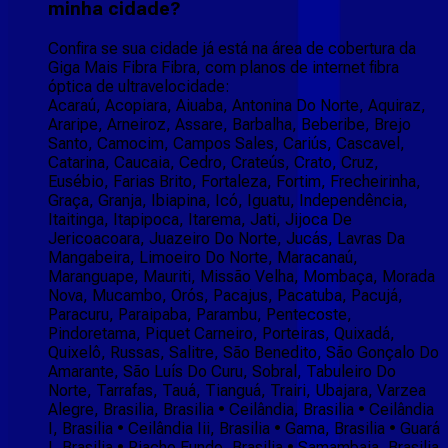
minha cidade?
Confira se sua cidade já está na área de cobertura da
Giga Mais Fibra Fibra, com planos de internet fibra
óptica de ultravelocidade:
Acaraú, Acopiara, Aiuaba, Antonina Do Norte, Aquiraz,
Araripe, Arneiroz, Assare, Barbalha, Beberibe, Brejo
Santo, Camocim, Campos Sales, Cariús, Cascavel,
Catarina, Caucaia, Cedro, Crateús, Crato, Cruz,
Eusébio, Farias Brito, Fortaleza, Fortim, Frecheirinha,
Graça, Granja, Ibiapina, Icó, Iguatu, Independência,
Itaitinga, Itapipoca, Itarema, Jati, Jijoca De
Jericoacoara, Juazeiro Do Norte, Jucás, Lavras Da
Mangabeira, Limoeiro Do Norte, Maracanaú,
Maranguape, Mauriti, Missão Velha, Mombaça, Morada
Nova, Mucambo, Orós, Pacajus, Pacatuba, Pacujá,
Paracuru, Paraipaba, Parambu, Pentecoste,
Pindoretama, Piquet Carneiro, Porteiras, Quixadá,
Quixelô, Russas, Salitre, São Benedito, São Gonçalo Do
Amarante, São Luís Do Curu, Sobral, Tabuleiro Do
Norte, Tarrafas, Tauá, Tianguá, Trairi, Ubajara, Varzea
Alegre, Brasilia, Brasilia • Ceilândia, Brasilia • Ceilândia
I, Brasilia • Ceilândia Iii, Brasilia • Gama, Brasilia • Guará
I, Brasilia • Riacho Fundo, Brasilia • Samambaia, Brasilia