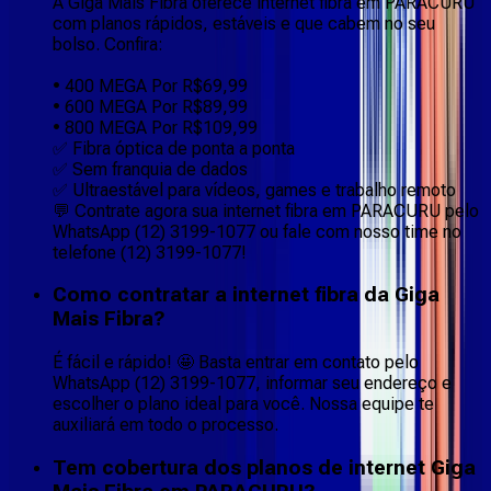
A Giga Mais Fibra oferece internet fibra em PARACURU
com planos rápidos, estáveis e que cabem no seu
bolso. Confira:
• 400 MEGA Por R$69,99
• 600 MEGA Por R$89,99
• 800 MEGA Por R$109,99
✅ Fibra óptica de ponta a ponta
✅ Sem franquia de dados
✅ Ultraestável para vídeos, games e trabalho remoto
💬 Contrate agora sua internet fibra em PARACURU pelo
WhatsApp (12) 3199-1077 ou fale com nosso time no
telefone (12) 3199-1077!
Como contratar a internet fibra da Giga
Mais Fibra?
É fácil e rápido! 🤩 Basta entrar em contato pelo
WhatsApp (12) 3199-1077, informar seu endereço e
escolher o plano ideal para você. Nossa equipe te
auxiliará em todo o processo.
Tem cobertura dos planos de internet Giga