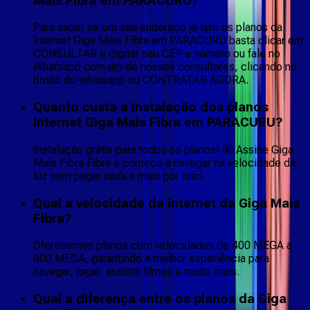
Mais Fibra em PARACURU?
Para saber se em seu endereço já tem os planos da
Internet Giga Mais Fibra em PARACURU basta clicar em
CONSULTAR e digitar seu CEP e número ou fale no
Whatsapp com um de nossos consultores, clicando no
botão do whatsapp ou CONTRATAR AGORA.
Quanto custa a instalação dos planos
Internet Giga Mais Fibra em PARACURU?
Instalação grátis para todos os planos! 🤩 Assine Giga
Mais Fibra Fibra e comece a navegar na velocidade da
luz sem pagar nada a mais por isso.
Qual a velocidade da internet da Giga Mais
Fibra?
Oferecemos planos com velocidades de 400 MEGA a
800 MEGA, garantindo a melhor experiência para
navegar, jogar, assistir filmes e muito mais.
Qual a diferença entre os planos da Giga