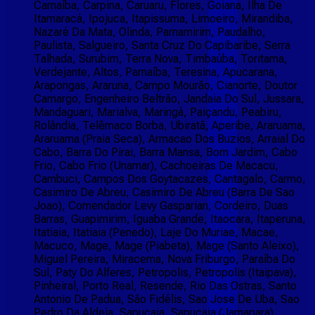
Carnaíba, Carpina, Caruaru, Flores, Goiana, Ilha De
Itamaracá, Ipojuca, Itapissuma, Limoeiro, Mirandiba,
Nazaré Da Mata, Olinda, Parnamirim, Paudalho,
Paulista, Salgueiro, Santa Cruz Do Capibaribe, Serra
Talhada, Surubim, Terra Nova, Timbaúba, Toritama,
Verdejante, Altos, Parnaíba, Teresina, Apucarana,
Arapongas, Araruna, Campo Mourão, Cianorte, Doutor
Camargo, Engenheiro Beltrão, Jandaia Do Sul, Jussara,
Mandaguari, Marialva, Maringá, Paiçandu, Peabiru,
Rolândia, Telêmaco Borba, Ubiratã, Aperibe, Araruama,
Araruama (Praia Seca), Armacao Dos Buzios, Arraial Do
Cabo, Barra Do Pirai, Barra Mansa, Bom Jardim, Cabo
Frio, Cabo Frio (Unamar), Cachoeiras De Macacu,
Cambuci, Campos Dos Goytacazes, Cantagalo, Carmo,
Casimiro De Abreu, Casimiro De Abreu (Barra De Sao
Joao), Comendador Levy Gasparian, Cordeiro, Duas
Barras, Guapimirim, Iguaba Grande, Itaocara, Itaperuna,
Itatiaia, Itatiaia (Penedo), Laje Do Muriae, Macae,
Macuco, Mage, Mage (Piabeta), Mage (Santo Aleixo),
Miguel Pereira, Miracema, Nova Friburgo, Paraíba Do
Sul, Paty Do Alferes, Petropolis, Petropolis (Itaipava),
Pinheiral, Porto Real, Resende, Rio Das Ostras, Santo
Antonio De Padua, São Fidélis, Sao Jose De Uba, Sao
Pedro Da Aldeia, Sapucaia, Sapucaia (Jamapara),