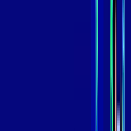
*Confira as condições dessa oferta +
de
R$ 109,99
/mês
por:
R$
89
,
99
/MÊS
Contratar Agora
Contratar Agora
800 MEGA
INTERNET
Benefícios:
Oferta Válida por 3 meses, após 129,99/mês.
O melhor Wi-Fi
Assinaturas inclusas: