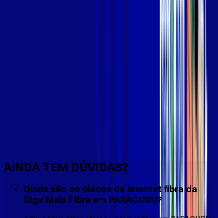
Faça downloads e uploads rápidos e sem quedas
AINDA TEM DÚVIDAS?
Quais são os planos de internet fibra da
Giga Mais Fibra em PARACURU?