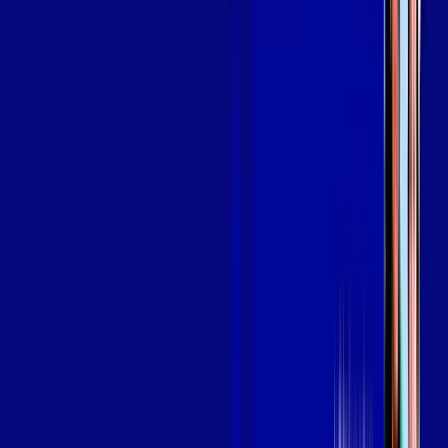
SEU
PLANO DE INTERNET
aya bookes
skeelo
Assine Internet Fibra Giga Mais Fibra
em PARACURU
A internet da Giga Mais Fibra em PARACURU é muito rápida
para você navegar, assistir a vídeos, ver seus shows
preferidos, ouvir músicas e levar a sua experiência de jogo
online a outro nível. Clique em CONTRATAR AGORA, ou fale
com um de nossos consultores via WhatsApp, e mude de vez
para a Giga Mais Fibra Internet Banda Larga.
FALAR COM CONSULTOR