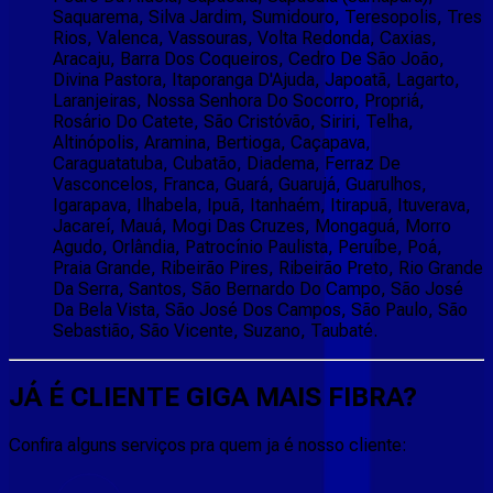
Saquarema, Silva Jardim, Sumidouro, Teresopolis, Tres
Rios, Valenca, Vassouras, Volta Redonda, Caxias,
Aracaju, Barra Dos Coqueiros, Cedro De São João,
Divina Pastora, Itaporanga D'Ajuda, Japoatã, Lagarto,
Laranjeiras, Nossa Senhora Do Socorro, Propriá,
Rosário Do Catete, São Cristóvão, Siriri, Telha,
Altinópolis, Aramina, Bertioga, Caçapava,
Caraguatatuba, Cubatão, Diadema, Ferraz De
Vasconcelos, Franca, Guará, Guarujá, Guarulhos,
Igarapava, Ilhabela, Ipuã, Itanhaém, Itirapuã, Ituverava,
Jacareí, Mauá, Mogi Das Cruzes, Mongaguá, Morro
Agudo, Orlândia, Patrocínio Paulista, Peruíbe, Poá,
Praia Grande, Ribeirão Pires, Ribeirão Preto, Rio Grande
Da Serra, Santos, São Bernardo Do Campo, São José
Da Bela Vista, São José Dos Campos, São Paulo, São
Sebastião, São Vicente, Suzano, Taubaté.
JÁ É CLIENTE
GIGA MAIS FIBRA
?
Confira alguns serviços pra quem ja é nosso cliente: