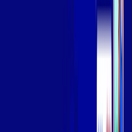
Assista filmes e séries em 4k sem interrupções