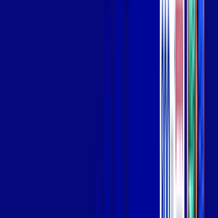
Wi-fi de alta performance para curtir e compartilhar à vontade