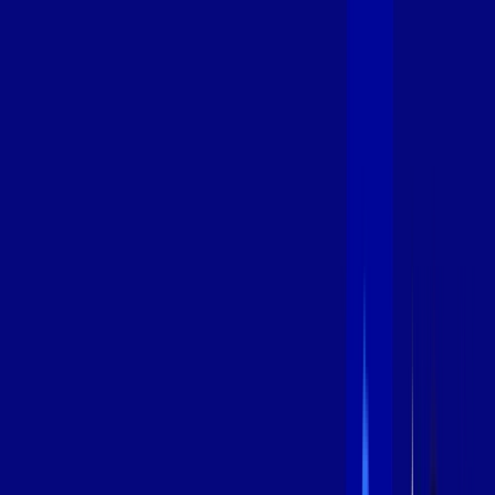
400 MEGA
INTERNET
Benefícios:
Oferta Válida por 3 meses, após 89,99/mês.
O melhor Wi-Fi
Assinaturas inclusas:
aya bookes
*Confira as condições dessa oferta +
de
R$ 89,99
/mês
por:
R$
69
,
99