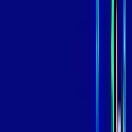
*Confira as condições dessa oferta +
de
R$ 89,99
/mês
por:
R$
69
,
99
/MÊS
Contratar Agora
Contratar Agora
800 MEGA
INTERNET
Benefícios:
Oferta Válida por 3 meses, após 129,99/mês.
O melhor Wi-Fi
Assinaturas inclusas: