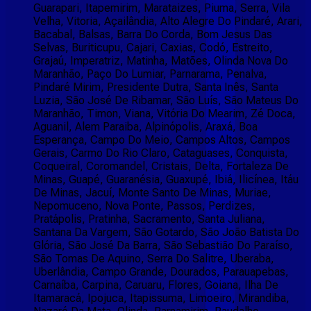
Guarapari, Itapemirim, Marataizes, Piuma, Serra, Vila
Velha, Vitoria, Açailândia, Alto Alegre Do Pindaré, Arari,
Bacabal, Balsas, Barra Do Corda, Bom Jesus Das
Selvas, Buriticupu, Cajari, Caxias, Codó, Estreito,
Grajaú, Imperatriz, Matinha, Matões, Olinda Nova Do
Maranhão, Paço Do Lumiar, Parnarama, Penalva,
Pindaré Mirim, Presidente Dutra, Santa Inês, Santa
Luzia, São José De Ribamar, São Luís, São Mateus Do
Maranhão, Timon, Viana, Vitória Do Mearim, Zé Doca,
Aguanil, Alem Paraiba, Alpinópolis, Araxá, Boa
Esperança, Campo Do Meio, Campos Altos, Campos
Gerais, Carmo Do Rio Claro, Cataguases, Conquista,
Coqueiral, Coromandel, Cristais, Delta, Fortaleza De
Minas, Guapé, Guaranésia, Guaxupé, Ibiá, Ilicínea, Itáu
De Minas, Jacuí, Monte Santo De Minas, Muriae,
Nepomuceno, Nova Ponte, Passos, Perdizes,
Pratápolis, Pratinha, Sacramento, Santa Juliana,
Santana Da Vargem, São Gotardo, São João Batista Do
Glória, São José Da Barra, São Sebastião Do Paraíso,
São Tomas De Aquino, Serra Do Salitre, Uberaba,
Uberlândia, Campo Grande, Dourados, Parauapebas,
Carnaíba, Carpina, Caruaru, Flores, Goiana, Ilha De
Itamaracá, Ipojuca, Itapissuma, Limoeiro, Mirandiba,