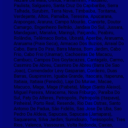
Nazaré Da Mata, Olinda, Parnamirim, Paudalho,
Paulista, Salgueiro, Santa Cruz Do Capibaribe, Serra
Talhada, Surubim, Terra Nova, Timbaúba, Toritama,
Verdejante, Altos, Parnaíba, Teresina, Apucarana,
Arapongas, Araruna, Campo Mourão, Cianorte, Doutor
Camargo, Engenheiro Beltrão, Jandaia Do Sul, Jussara,
Mandaguari, Marialva, Maringá, Paiçandu, Peabiru,
Rolândia, Telêmaco Borba, Ubiratã, Aperibe, Araruama,
Araruama (Praia Seca), Armacao Dos Buzios, Arraial Do
Cabo, Barra Do Pirai, Barra Mansa, Bom Jardim, Cabo
Frio, Cabo Frio (Unamar), Cachoeiras De Macacu,
Cambuci, Campos Dos Goytacazes, Cantagalo, Carmo,
Casimiro De Abreu, Casimiro De Abreu (Barra De Sao
Joao), Comendador Levy Gasparian, Cordeiro, Duas
Barras, Guapimirim, Iguaba Grande, Itaocara, Itaperuna,
Itatiaia, Itatiaia (Penedo), Laje Do Muriae, Macae,
Macuco, Mage, Mage (Piabeta), Mage (Santo Aleixo),
Miguel Pereira, Miracema, Nova Friburgo, Paraíba Do
Sul, Paty Do Alferes, Petropolis, Petropolis (Itaipava),
Pinheiral, Porto Real, Resende, Rio Das Ostras, Santo
Antonio De Padua, São Fidélis, Sao Jose De Uba, Sao
Pedro Da Aldeia, Sapucaia, Sapucaia (Jamapara),
Saquarema, Silva Jardim, Sumidouro, Teresopolis, Tres
Rios, Valenca, Vassouras, Volta Redonda, Caxias,