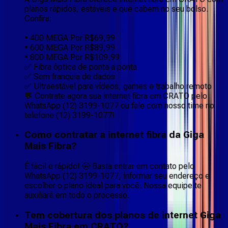
planos rápidos, estáveis e que cabem no seu bolso.
Confira:
• 400 MEGA Por R$69,99
• 600 MEGA Por R$89,99
• 800 MEGA Por R$109,99
✅ Fibra óptica de ponta a ponta
✅ Sem franquia de dados
✅ Ultraestável para vídeos, games e trabalho remoto
💬 Contrate agora sua internet fibra em CRATO pelo
WhatsApp (12) 3199-1077 ou fale com nosso time no
telefone (12) 3199-1077!
Como contratar a internet fibra da Giga
Mais Fibra?
É fácil e rápido! 🤩 Basta entrar em contato pelo
WhatsApp (12) 3199-1077, informar seu endereço e
escolher o plano ideal para você. Nossa equipe te
auxiliará em todo o processo.
Tem cobertura dos planos de internet Giga
Mais Fibra em CRATO?