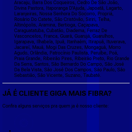
Aracaju, Barra Dos Coqueiros, Cedro De São João,
Divina Pastora, Itaporanga D'Ajuda, Japoatã, Lagarto,
Laranjeiras, Nossa Senhora Do Socorro, Propriá,
Rosário Do Catete, São Cristóvão, Siriri, Telha,
Altinópolis, Aramina, Bertioga, Caçapava,
Caraguatatuba, Cubatão, Diadema, Ferraz De
Vasconcelos, Franca, Guará, Guarujá, Guarulhos,
Igarapava, Ilhabela, Ipuã, Itanhaém, Itirapuã, Ituverava,
Jacareí, Mauá, Mogi Das Cruzes, Mongaguá, Morro
Agudo, Orlândia, Patrocínio Paulista, Peruíbe, Poá,
Praia Grande, Ribeirão Pires, Ribeirão Preto, Rio Grande
Da Serra, Santos, São Bernardo Do Campo, São José
Da Bela Vista, São José Dos Campos, São Paulo, São
Sebastião, São Vicente, Suzano, Taubaté.
JÁ É CLIENTE
GIGA MAIS FIBRA
?
Confira alguns serviços pra quem ja é nosso cliente: