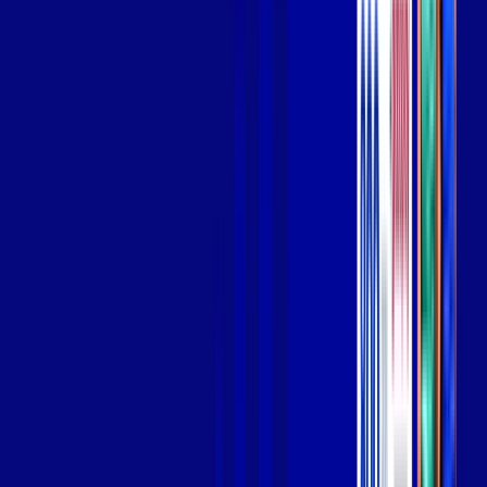
Wi-fi de alta performance para curtir e compartilhar à vontade