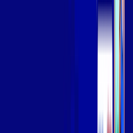
Assista filmes e séries em 4k sem interrupções