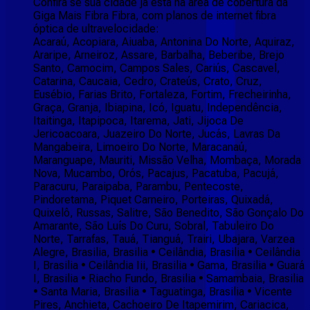
Confira se sua cidade já está na área de cobertura da
Giga Mais Fibra Fibra, com planos de internet fibra
óptica de ultravelocidade:
Acaraú, Acopiara, Aiuaba, Antonina Do Norte, Aquiraz,
Araripe, Arneiroz, Assare, Barbalha, Beberibe, Brejo
Santo, Camocim, Campos Sales, Cariús, Cascavel,
Catarina, Caucaia, Cedro, Crateús, Crato, Cruz,
Eusébio, Farias Brito, Fortaleza, Fortim, Frecheirinha,
Graça, Granja, Ibiapina, Icó, Iguatu, Independência,
Itaitinga, Itapipoca, Itarema, Jati, Jijoca De
Jericoacoara, Juazeiro Do Norte, Jucás, Lavras Da
Mangabeira, Limoeiro Do Norte, Maracanaú,
Maranguape, Mauriti, Missão Velha, Mombaça, Morada
Nova, Mucambo, Orós, Pacajus, Pacatuba, Pacujá,
Paracuru, Paraipaba, Parambu, Pentecoste,
Pindoretama, Piquet Carneiro, Porteiras, Quixadá,
Quixelô, Russas, Salitre, São Benedito, São Gonçalo Do
Amarante, São Luís Do Curu, Sobral, Tabuleiro Do
Norte, Tarrafas, Tauá, Tianguá, Trairi, Ubajara, Varzea
Alegre, Brasilia, Brasilia • Ceilândia, Brasilia • Ceilândia
I, Brasilia • Ceilândia Iii, Brasilia • Gama, Brasilia • Guará
I, Brasilia • Riacho Fundo, Brasilia • Samambaia, Brasilia
• Santa Maria, Brasilia • Taguatinga, Brasilia • Vicente
Pires, Anchieta, Cachoeiro De Itapemirim, Cariacica,