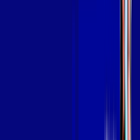
SEU
PLANO DE INTERNET
aya bookes
skeelo
Assine Internet Fibra Giga Mais Fibra
em CRATO
A internet da Giga Mais Fibra em CRATO é muito rápida para
você navegar, assistir a vídeos, ver seus shows preferidos,
ouvir músicas e levar a sua experiência de jogo online a outro
nível. Clique em CONTRATAR AGORA, ou fale com um de
nossos consultores via WhatsApp, e mude de vez para a Giga
Mais Fibra Internet Banda Larga.
FALAR COM CONSULTOR