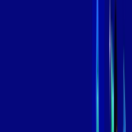
,
99
/MÊS
Contratar Agora
Contratar Agora
MELHOR OFERTA
400 MEGA
INTERNET
Benefícios:
Oferta Válida por 3 meses, após 89,99/mês.
O melhor Wi-Fi
Assinaturas inclusas:
aya bookes