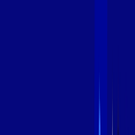
INTERNET
Benefícios:
Oferta Válida por 3 meses, após 109,99/mês.
O melhor Wi-Fi
Assinaturas inclusas:
aya bookes
skeelo
*Confira as condições dessa oferta +
de
R$ 109,99
/mês
por:
R$
89