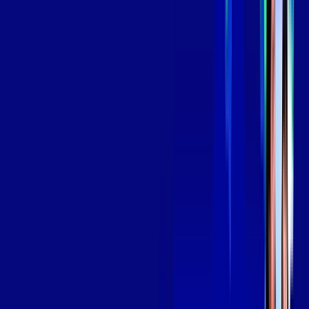
aya bookes
skeelo
*Confira as condições dessa oferta +
de
R$ 129,99
/mês
por:
R$
109
,
99
/MÊS
Contratar Agora
Contratar Agora
OS MELHORES APPS INCLUSOS NO