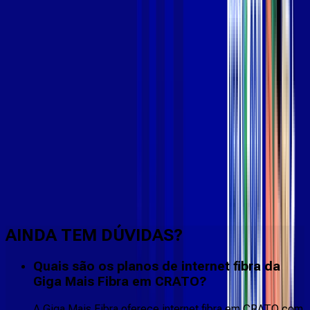
Faça downloads e uploads rápidos e sem quedas
AINDA TEM DÚVIDAS?
Quais são os planos de internet fibra da
Giga Mais Fibra em CRATO?
A Giga Mais Fibra oferece internet fibra em CRATO com