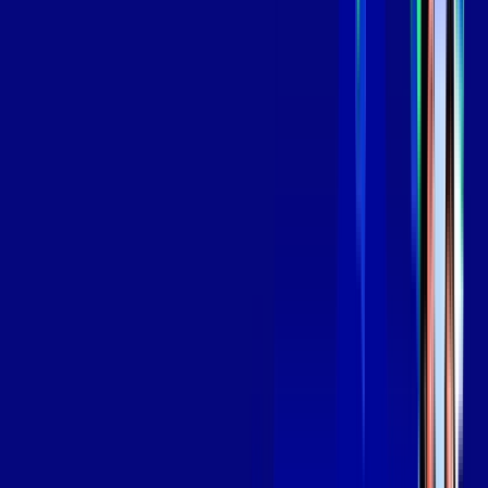
Assinaturas inclusas:
aya bookes
skeelo
*Confira as condições dessa oferta +
de
R$ 139,99
/mês
por:
R$
119
,
99
/MÊS
Contratar Agora
Contratar Agora