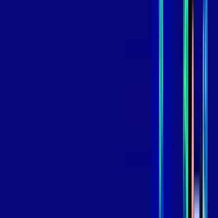
skeelo
*Confira as condições dessa oferta +
de
R$ 119,99
/mês
por:
R$
99
,
99
/MÊS
Contratar Agora
Contratar Agora
800 MEGA
INTERNET
Benefícios:
Oferta Válida por 3 meses, após 139,99/mês.
O melhor Wi-Fi