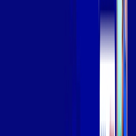
Assista filmes e séries em 4k sem interrupções