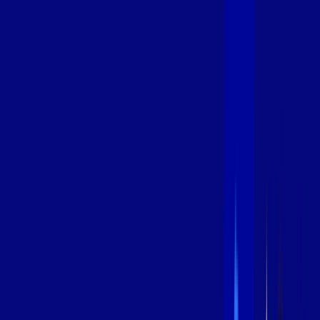
400 MEGA
INTERNET
Benefícios:
Oferta Válida por 3 meses, após 99,99/mês.
O melhor Wi-Fi
Assinaturas inclusas:
aya bookes
*Confira as condições dessa oferta +
de
R$ 99,99
/mês
por:
R$
79