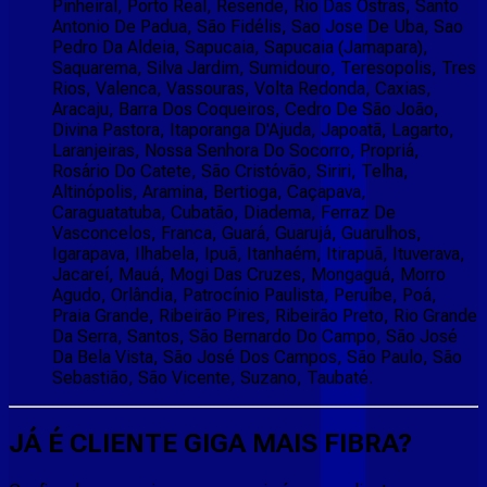
Pinheiral, Porto Real, Resende, Rio Das Ostras, Santo
Antonio De Padua, São Fidélis, Sao Jose De Uba, Sao
Pedro Da Aldeia, Sapucaia, Sapucaia (Jamapara),
Saquarema, Silva Jardim, Sumidouro, Teresopolis, Tres
Rios, Valenca, Vassouras, Volta Redonda, Caxias,
Aracaju, Barra Dos Coqueiros, Cedro De São João,
Divina Pastora, Itaporanga D'Ajuda, Japoatã, Lagarto,
Laranjeiras, Nossa Senhora Do Socorro, Propriá,
Rosário Do Catete, São Cristóvão, Siriri, Telha,
Altinópolis, Aramina, Bertioga, Caçapava,
Caraguatatuba, Cubatão, Diadema, Ferraz De
Vasconcelos, Franca, Guará, Guarujá, Guarulhos,
Igarapava, Ilhabela, Ipuã, Itanhaém, Itirapuã, Ituverava,
Jacareí, Mauá, Mogi Das Cruzes, Mongaguá, Morro
Agudo, Orlândia, Patrocínio Paulista, Peruíbe, Poá,
Praia Grande, Ribeirão Pires, Ribeirão Preto, Rio Grande
Da Serra, Santos, São Bernardo Do Campo, São José
Da Bela Vista, São José Dos Campos, São Paulo, São
Sebastião, São Vicente, Suzano, Taubaté.
JÁ É CLIENTE
GIGA MAIS FIBRA
?