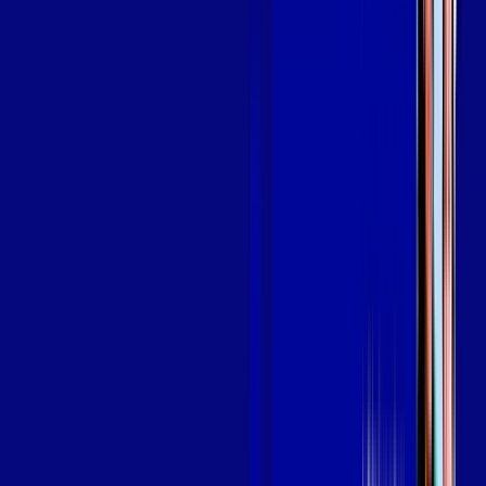
OS MELHORES APPS INCLUSOS NO
SEU
PLANO DE INTERNET
aya bookes
skeelo
Assine Internet Fibra Giga Mais Fibra
em GUARANÉSIA
A internet da Giga Mais Fibra em GUARANÉSIA é muito rápida
para você navegar, assistir a vídeos, ver seus shows
preferidos, ouvir músicas e levar a sua experiência de jogo
online a outro nível. Clique em CONTRATAR AGORA, ou fale
com um de nossos consultores via WhatsApp, e mude de vez
para a Giga Mais Fibra Internet Banda Larga.
FALAR COM CONSULTOR