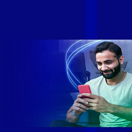
de milhares de brasileiros em mais de 280 cidades do Brasil
– tudo isso com a qualidade da Melhor Velocidade e Melhor
Internet Gamer. Melhor Internet Gamer de 2024: RJ, ES, SP e
DF +280 cidades: CE, DF, ES, MA, MG, MS, PA, PE, PR, RJ,
SE e SP 1,5 milhão de clientes conectados 149 mil km de
rede fibra óptica