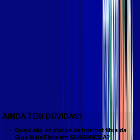
Faça downloads e uploads rápidos e sem quedas
AINDA TEM DÚVIDAS?
Quais são os planos de internet fibra da
Giga Mais Fibra em GUARANÉSIA?