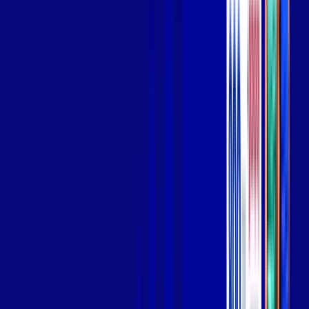
Wi-fi de alta performance para curtir e compartilhar à vontade