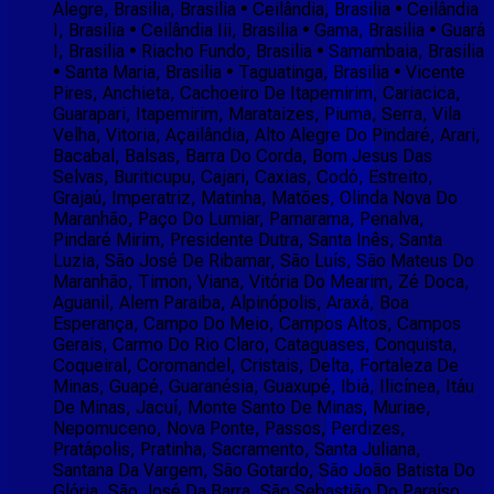
Alegre, Brasilia, Brasilia • Ceilândia, Brasilia • Ceilândia
I, Brasilia • Ceilândia Iii, Brasilia • Gama, Brasilia • Guará
I, Brasilia • Riacho Fundo, Brasilia • Samambaia, Brasilia
• Santa Maria, Brasilia • Taguatinga, Brasilia • Vicente
Pires, Anchieta, Cachoeiro De Itapemirim, Cariacica,
Guarapari, Itapemirim, Marataizes, Piuma, Serra, Vila
Velha, Vitoria, Açailândia, Alto Alegre Do Pindaré, Arari,
Bacabal, Balsas, Barra Do Corda, Bom Jesus Das
Selvas, Buriticupu, Cajari, Caxias, Codó, Estreito,
Grajaú, Imperatriz, Matinha, Matões, Olinda Nova Do
Maranhão, Paço Do Lumiar, Parnarama, Penalva,
Pindaré Mirim, Presidente Dutra, Santa Inês, Santa
Luzia, São José De Ribamar, São Luís, São Mateus Do
Maranhão, Timon, Viana, Vitória Do Mearim, Zé Doca,
Aguanil, Alem Paraiba, Alpinópolis, Araxá, Boa
Esperança, Campo Do Meio, Campos Altos, Campos
Gerais, Carmo Do Rio Claro, Cataguases, Conquista,
Coqueiral, Coromandel, Cristais, Delta, Fortaleza De
Minas, Guapé, Guaranésia, Guaxupé, Ibiá, Ilicínea, Itáu
De Minas, Jacuí, Monte Santo De Minas, Muriae,
Nepomuceno, Nova Ponte, Passos, Perdizes,
Pratápolis, Pratinha, Sacramento, Santa Juliana,
Santana Da Vargem, São Gotardo, São João Batista Do
Glória, São José Da Barra, São Sebastião Do Paraíso,