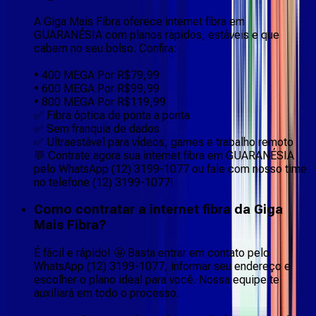
A Giga Mais Fibra oferece internet fibra em
GUARANÉSIA com planos rápidos, estáveis e que
cabem no seu bolso. Confira:
• 400 MEGA Por R$79,99
• 600 MEGA Por R$99,99
• 800 MEGA Por R$119,99
✅ Fibra óptica de ponta a ponta
✅ Sem franquia de dados
✅ Ultraestável para vídeos, games e trabalho remoto
💬 Contrate agora sua internet fibra em GUARANÉSIA
pelo WhatsApp (12) 3199-1077 ou fale com nosso time
no telefone (12) 3199-1077!
Como contratar a internet fibra da Giga
Mais Fibra?
É fácil e rápido! 🤩 Basta entrar em contato pelo
WhatsApp (12) 3199-1077, informar seu endereço e
escolher o plano ideal para você. Nossa equipe te
auxiliará em todo o processo.