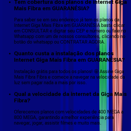
Tem cobertura dos planos de internet Giga
Mais Fibra em GUARANÉSIA?
Para saber se em seu endereço já tem os planos da
Internet Giga Mais Fibra em GUARANÉSIA basta clicar
em CONSULTAR e digitar seu CEP e número ou fale no
Whatsapp com um de nossos consultores, clicando no
botão do whatsapp ou CONTRATAR AGORA.
Quanto custa a instalação dos planos
Internet Giga Mais Fibra em GUARANÉSIA?
Instalação grátis para todos os planos! 🤩 Assine Giga
Mais Fibra Fibra e comece a navegar na velocidade da
luz sem pagar nada a mais por isso.
Qual a velocidade da internet da Giga Mais
Fibra?
Oferecemos planos com velocidades de 400 MEGA a
800 MEGA, garantindo a melhor experiência para
navegar, jogar, assistir filmes e muito mais.