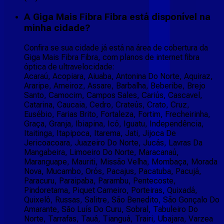
A Giga Mais Fibra Fibra está disponível na
minha cidade?
Confira se sua cidade já está na área de cobertura da
Giga Mais Fibra Fibra, com planos de internet fibra
óptica de ultravelocidade:
Acaraú, Acopiara, Aiuaba, Antonina Do Norte, Aquiraz,
Araripe, Arneiroz, Assare, Barbalha, Beberibe, Brejo
Santo, Camocim, Campos Sales, Cariús, Cascavel,
Catarina, Caucaia, Cedro, Crateús, Crato, Cruz,
Eusébio, Farias Brito, Fortaleza, Fortim, Frecheirinha,
Graça, Granja, Ibiapina, Icó, Iguatu, Independência,
Itaitinga, Itapipoca, Itarema, Jati, Jijoca De
Jericoacoara, Juazeiro Do Norte, Jucás, Lavras Da
Mangabeira, Limoeiro Do Norte, Maracanaú,
Maranguape, Mauriti, Missão Velha, Mombaça, Morada
Nova, Mucambo, Orós, Pacajus, Pacatuba, Pacujá,
Paracuru, Paraipaba, Parambu, Pentecoste,
Pindoretama, Piquet Carneiro, Porteiras, Quixadá,
Quixelô, Russas, Salitre, São Benedito, São Gonçalo Do
Amarante, São Luís Do Curu, Sobral, Tabuleiro Do
Norte, Tarrafas, Tauá, Tianguá, Trairi, Ubajara, Varzea