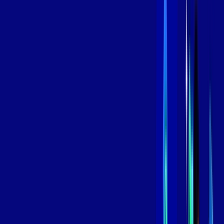
,
99
/MÊS
Contratar Agora
Contratar Agora
600 MEGA
INTERNET
Benefícios:
Oferta Válida por 3 meses, após 119,99/mês.
O melhor Wi-Fi
Assinaturas inclusas:
aya bookes