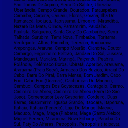
São Tomas De Aquino, Serra Do Salitre, Uberaba,
Uberlândia, Campo Grande, Dourados, Parauapebas,
Carnaíba, Carpina, Caruaru, Flores, Goiana, Ilha De
Itamaracá, Ipojuca, Itapissuma, Limoeiro, Mirandiba,
Nazaré Da Mata, Olinda, Parnamirim, Paudalho,
Paulista, Salgueiro, Santa Cruz Do Capibaribe, Serra
Talhada, Surubim, Terra Nova, Timbaúba, Toritama,
Verdejante, Altos, Parnaíba, Teresina, Apucarana,
Arapongas, Araruna, Campo Mourão, Cianorte, Doutor
Camargo, Engenheiro Beltrão, Jandaia Do Sul, Jussara,
Mandaguari, Marialva, Maringá, Paiçandu, Peabiru,
Rolândia, Telêmaco Borba, Ubiratã, Aperibe, Araruama,
Araruama (Praia Seca), Armacao Dos Buzios, Arraial Do
Cabo, Barra Do Pirai, Barra Mansa, Bom Jardim, Cabo
Frio, Cabo Frio (Unamar), Cachoeiras De Macacu,
Cambuci, Campos Dos Goytacazes, Cantagalo, Carmo,
Casimiro De Abreu, Casimiro De Abreu (Barra De Sao
Joao), Comendador Levy Gasparian, Cordeiro, Duas
Barras, Guapimirim, Iguaba Grande, Itaocara, Itaperuna,
Itatiaia, Itatiaia (Penedo), Laje Do Muriae, Macae,
Macuco, Mage, Mage (Piabeta), Mage (Santo Aleixo),
Miguel Pereira, Miracema, Nova Friburgo, Paraíba Do
Sul, Paty Do Alferes, Petropolis, Petropolis (Itaipava),