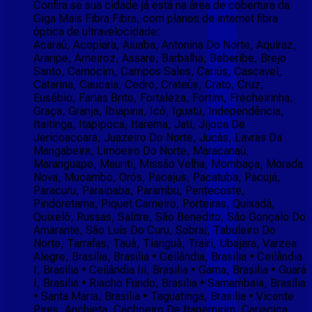
Confira se sua cidade já está na área de cobertura da
Giga Mais Fibra Fibra, com planos de internet fibra
óptica de ultravelocidade:
Acaraú, Acopiara, Aiuaba, Antonina Do Norte, Aquiraz,
Araripe, Arneiroz, Assare, Barbalha, Beberibe, Brejo
Santo, Camocim, Campos Sales, Cariús, Cascavel,
Catarina, Caucaia, Cedro, Crateús, Crato, Cruz,
Eusébio, Farias Brito, Fortaleza, Fortim, Frecheirinha,
Graça, Granja, Ibiapina, Icó, Iguatu, Independência,
Itaitinga, Itapipoca, Itarema, Jati, Jijoca De
Jericoacoara, Juazeiro Do Norte, Jucás, Lavras Da
Mangabeira, Limoeiro Do Norte, Maracanaú,
Maranguape, Mauriti, Missão Velha, Mombaça, Morada
Nova, Mucambo, Orós, Pacajus, Pacatuba, Pacujá,
Paracuru, Paraipaba, Parambu, Pentecoste,
Pindoretama, Piquet Carneiro, Porteiras, Quixadá,
Quixelô, Russas, Salitre, São Benedito, São Gonçalo Do
Amarante, São Luís Do Curu, Sobral, Tabuleiro Do
Norte, Tarrafas, Tauá, Tianguá, Trairi, Ubajara, Varzea
Alegre, Brasilia, Brasilia • Ceilândia, Brasilia • Ceilândia
I, Brasilia • Ceilândia Iii, Brasilia • Gama, Brasilia • Guará
I, Brasilia • Riacho Fundo, Brasilia • Samambaia, Brasilia
• Santa Maria, Brasilia • Taguatinga, Brasilia • Vicente
Pires, Anchieta, Cachoeiro De Itapemirim, Cariacica,