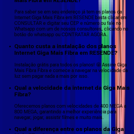
Mais Fibra em RESENDE?
Para saber se em seu endereço já tem os planos da
Internet Giga Mais Fibra em RESENDE basta clicar em
CONSULTAR e digitar seu CEP e número ou fale no
Whatsapp com um de nossos consultores, clicando no
botão do whatsapp ou CONTRATAR AGORA.
Quanto custa a instalação dos planos
Internet Giga Mais Fibra em RESENDE?
Instalação grátis para todos os planos! 🤩 Assine Giga
Mais Fibra Fibra e comece a navegar na velocidade da
luz sem pagar nada a mais por isso.
Qual a velocidade da internet da Giga Mais
Fibra?
Oferecemos planos com velocidades de 400 MEGA a
800 MEGA, garantindo a melhor experiência para
navegar, jogar, assistir filmes e muito mais.
Qual a diferença entre os planos da Giga