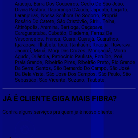
Aracaju, Barra Dos Coqueiros, Cedro De São João,
Divina Pastora, Itaporanga D'Ajuda, Japoatã, Lagarto,
Laranjeiras, Nossa Senhora Do Socorro, Propriá,
Rosário Do Catete, São Cristóvão, Siriri, Telha,
Altinópolis, Aramina, Bertioga, Caçapava,
Caraguatatuba, Cubatão, Diadema, Ferraz De
Vasconcelos, Franca, Guará, Guarujá, Guarulhos,
Igarapava, Ilhabela, Ipuã, Itanhaém, Itirapuã, Ituverava,
Jacareí, Mauá, Mogi Das Cruzes, Mongaguá, Morro
Agudo, Orlândia, Patrocínio Paulista, Peruíbe, Poá,
Praia Grande, Ribeirão Pires, Ribeirão Preto, Rio Grande
Da Serra, Santos, São Bernardo Do Campo, São José
Da Bela Vista, São José Dos Campos, São Paulo, São
Sebastião, São Vicente, Suzano, Taubaté.
JÁ É CLIENTE
GIGA MAIS FIBRA
?
Confira alguns serviços pra quem ja é nosso cliente: