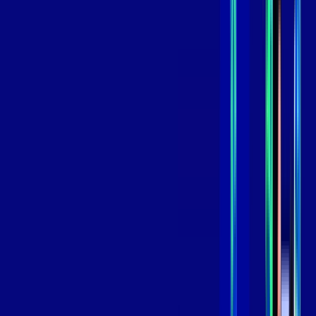
*Confira as condições dessa oferta +
de
R$ 119,99
/mês
por:
R$
99
,
99
/MÊS
Contratar Agora
Contratar Agora
800 MEGA
INTERNET
Benefícios:
Oferta Válida por 3 meses, após 139,99/mês.
O melhor Wi-Fi
Assinaturas inclusas: