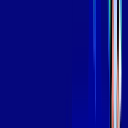
aya bookes
skeelo
*Confira as condições dessa oferta +
de
R$ 139,99
/mês
por:
R$
119
,
99
/MÊS
Contratar Agora
Contratar Agora
OS MELHORES APPS INCLUSOS NO