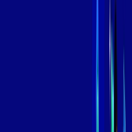
/MÊS
Contratar Agora
Contratar Agora
600 MEGA
INTERNET
Benefícios:
Oferta Válida por 3 meses, após 119,99/mês.
O melhor Wi-Fi
Assinaturas inclusas:
aya bookes
skeelo