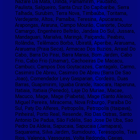
Nazaré Da Mata, Olinda, Parnamirim, Paudalho,
Paulista, Salgueiro, Santa Cruz Do Capibaribe, Serra
Talhada, Surubim, Terra Nova, Timbaúba, Toritama,
Verdejante, Altos, Parnaíba, Teresina, Apucarana,
Arapongas, Araruna, Campo Mourão, Cianorte, Doutor
Camargo, Engenheiro Beltrão, Jandaia Do Sul, Jussara,
Mandaguari, Marialva, Maringá, Paiçandu, Peabiru,
Rolândia, Telêmaco Borba, Ubiratã, Aperibe, Araruama,
Araruama (Praia Seca), Armacao Dos Buzios, Arraial Do
Cabo, Barra Do Pirai, Barra Mansa, Bom Jardim, Cabo
Frio, Cabo Frio (Unamar), Cachoeiras De Macacu,
Cambuci, Campos Dos Goytacazes, Cantagalo, Carmo,
Casimiro De Abreu, Casimiro De Abreu (Barra De Sao
Joao), Comendador Levy Gasparian, Cordeiro, Duas
Barras, Guapimirim, Iguaba Grande, Itaocara, Itaperuna,
Itatiaia, Itatiaia (Penedo), Laje Do Muriae, Macae,
Macuco, Mage, Mage (Piabeta), Mage (Santo Aleixo),
Miguel Pereira, Miracema, Nova Friburgo, Paraíba Do
Sul, Paty Do Alferes, Petropolis, Petropolis (Itaipava),
Pinheiral, Porto Real, Resende, Rio Das Ostras, Santo
Antonio De Padua, São Fidélis, Sao Jose De Uba, Sao
Pedro Da Aldeia, Sapucaia, Sapucaia (Jamapara),
Saquarema, Silva Jardim, Sumidouro, Teresopolis, Tres
Rios, Valenca, Vassouras, Volta Redonda, Caxias,