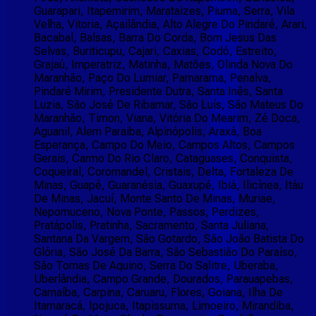
Guarapari, Itapemirim, Marataizes, Piuma, Serra, Vila
Velha, Vitoria, Açailândia, Alto Alegre Do Pindaré, Arari,
Bacabal, Balsas, Barra Do Corda, Bom Jesus Das
Selvas, Buriticupu, Cajari, Caxias, Codó, Estreito,
Grajaú, Imperatriz, Matinha, Matões, Olinda Nova Do
Maranhão, Paço Do Lumiar, Parnarama, Penalva,
Pindaré Mirim, Presidente Dutra, Santa Inês, Santa
Luzia, São José De Ribamar, São Luís, São Mateus Do
Maranhão, Timon, Viana, Vitória Do Mearim, Zé Doca,
Aguanil, Alem Paraiba, Alpinópolis, Araxá, Boa
Esperança, Campo Do Meio, Campos Altos, Campos
Gerais, Carmo Do Rio Claro, Cataguases, Conquista,
Coqueiral, Coromandel, Cristais, Delta, Fortaleza De
Minas, Guapé, Guaranésia, Guaxupé, Ibiá, Ilicínea, Itáu
De Minas, Jacuí, Monte Santo De Minas, Muriae,
Nepomuceno, Nova Ponte, Passos, Perdizes,
Pratápolis, Pratinha, Sacramento, Santa Juliana,
Santana Da Vargem, São Gotardo, São João Batista Do
Glória, São José Da Barra, São Sebastião Do Paraíso,
São Tomas De Aquino, Serra Do Salitre, Uberaba,
Uberlândia, Campo Grande, Dourados, Parauapebas,
Carnaíba, Carpina, Caruaru, Flores, Goiana, Ilha De
Itamaracá, Ipojuca, Itapissuma, Limoeiro, Mirandiba,