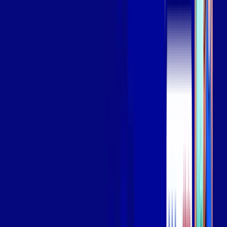
Assista filmes e séries em 4k sem interrupções