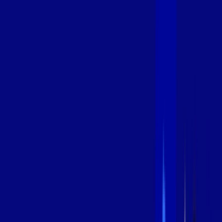
400 MEGA
INTERNET
Benefícios:
Oferta Válida por 3 meses, após 99,99/mês.
O melhor Wi-Fi
Assinaturas inclusas:
aya bookes
*Confira as condições dessa oferta +
de
R$ 99,99
/mês
por:
R$
79
,
99