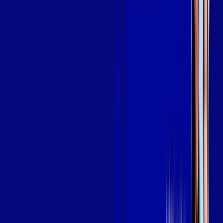
SEU
PLANO DE INTERNET
aya bookes
skeelo
Assine Internet Fibra Giga Mais Fibra
em RESENDE
A internet da Giga Mais Fibra em RESENDE é muito rápida
para você navegar, assistir a vídeos, ver seus shows
preferidos, ouvir músicas e levar a sua experiência de jogo
online a outro nível. Clique em CONTRATAR AGORA, ou fale
com um de nossos consultores via WhatsApp, e mude de vez
para a Giga Mais Fibra Internet Banda Larga.
FALAR COM CONSULTOR