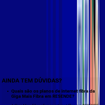
Faça downloads e uploads rápidos e sem quedas
AINDA TEM DÚVIDAS?
Quais são os planos de internet fibra da
Giga Mais Fibra em RESENDE?