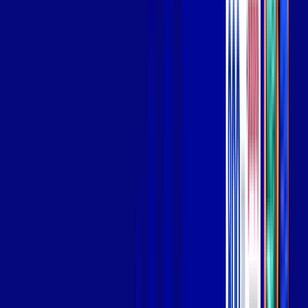
Wi-fi de alta performance para curtir e compartilhar à vontade