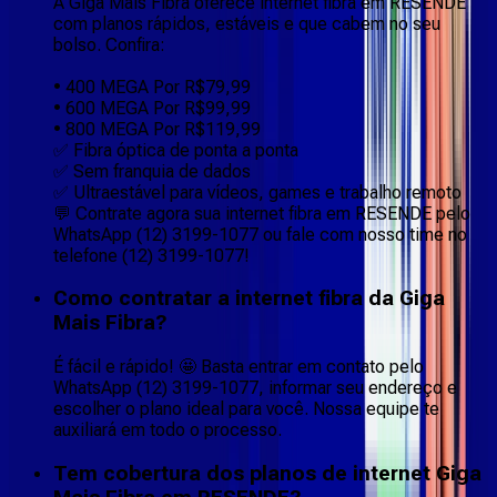
A Giga Mais Fibra oferece internet fibra em RESENDE
com planos rápidos, estáveis e que cabem no seu
bolso. Confira:
• 400 MEGA Por R$79,99
• 600 MEGA Por R$99,99
• 800 MEGA Por R$119,99
✅ Fibra óptica de ponta a ponta
✅ Sem franquia de dados
✅ Ultraestável para vídeos, games e trabalho remoto
💬 Contrate agora sua internet fibra em RESENDE pelo
WhatsApp (12) 3199-1077 ou fale com nosso time no
telefone (12) 3199-1077!
Como contratar a internet fibra da Giga
Mais Fibra?
É fácil e rápido! 🤩 Basta entrar em contato pelo
WhatsApp (12) 3199-1077, informar seu endereço e
escolher o plano ideal para você. Nossa equipe te
auxiliará em todo o processo.
Tem cobertura dos planos de internet Giga