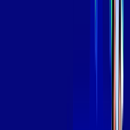
aya bookes
skeelo
*Confira as condições dessa oferta +
de
R$ 129,99
/mês
por:
R$
109
,
99
/MÊS
Contratar Agora
Contratar Agora
OS MELHORES APPS INCLUSOS NO