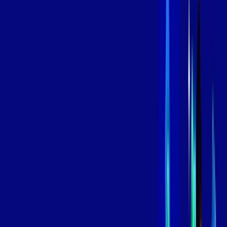
/MÊS
Contratar Agora
Contratar Agora
600 MEGA
INTERNET
Benefícios:
Oferta Válida por 3 meses, após 109,99/mês.
O melhor Wi-Fi
Assinaturas inclusas:
aya bookes
skeelo