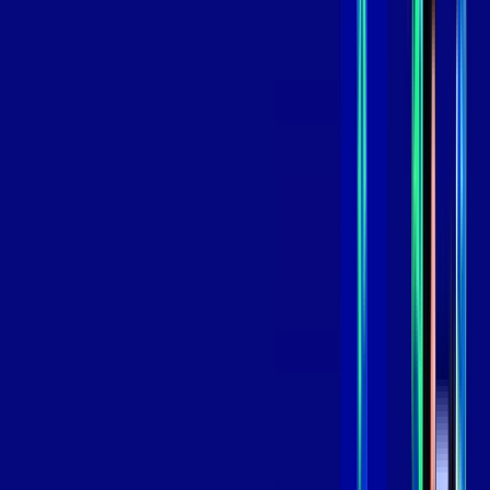
*Confira as condições dessa oferta +
de
R$ 109,99
/mês
por:
R$
89
,
99
/MÊS
Contratar Agora
Contratar Agora
800 MEGA
INTERNET
Benefícios:
Oferta Válida por 3 meses, após 129,99/mês.
O melhor Wi-Fi
Assinaturas inclusas: