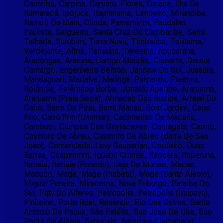
Carnaíba, Carpina, Caruaru, Flores, Goiana, Ilha De
Itamaracá, Ipojuca, Itapissuma, Limoeiro, Mirandiba,
Nazaré Da Mata, Olinda, Parnamirim, Paudalho,
Paulista, Salgueiro, Santa Cruz Do Capibaribe, Serra
Talhada, Surubim, Terra Nova, Timbaúba, Toritama,
Verdejante, Altos, Parnaíba, Teresina, Apucarana,
Arapongas, Araruna, Campo Mourão, Cianorte, Doutor
Camargo, Engenheiro Beltrão, Jandaia Do Sul, Jussara,
Mandaguari, Marialva, Maringá, Paiçandu, Peabiru,
Rolândia, Telêmaco Borba, Ubiratã, Aperibe, Araruama,
Araruama (Praia Seca), Armacao Dos Buzios, Arraial Do
Cabo, Barra Do Pirai, Barra Mansa, Bom Jardim, Cabo
Frio, Cabo Frio (Unamar), Cachoeiras De Macacu,
Cambuci, Campos Dos Goytacazes, Cantagalo, Carmo,
Casimiro De Abreu, Casimiro De Abreu (Barra De Sao
Joao), Comendador Levy Gasparian, Cordeiro, Duas
Barras, Guapimirim, Iguaba Grande, Itaocara, Itaperuna,
Itatiaia, Itatiaia (Penedo), Laje Do Muriae, Macae,
Macuco, Mage, Mage (Piabeta), Mage (Santo Aleixo),
Miguel Pereira, Miracema, Nova Friburgo, Paraíba Do
Sul, Paty Do Alferes, Petropolis, Petropolis (Itaipava),
Pinheiral, Porto Real, Resende, Rio Das Ostras, Santo
Antonio De Padua, São Fidélis, Sao Jose De Uba, Sao
Pedro Da Aldeia, Sapucaia, Sapucaia (Jamapara),