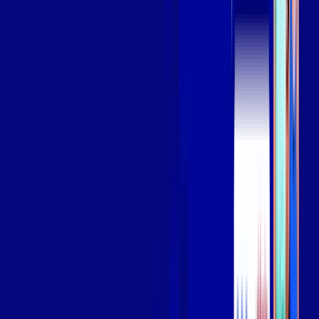
Assista filmes e séries em 4k sem interrupções