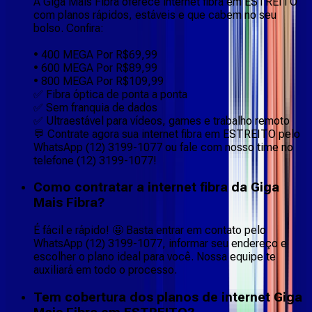
A Giga Mais Fibra oferece internet fibra em ESTREITO
com planos rápidos, estáveis e que cabem no seu
bolso. Confira:
• 400 MEGA Por R$69,99
• 600 MEGA Por R$89,99
• 800 MEGA Por R$109,99
✅ Fibra óptica de ponta a ponta
✅ Sem franquia de dados
✅ Ultraestável para vídeos, games e trabalho remoto
💬 Contrate agora sua internet fibra em ESTREITO pelo
WhatsApp (12) 3199-1077 ou fale com nosso time no
telefone (12) 3199-1077!
Como contratar a internet fibra da Giga
Mais Fibra?
É fácil e rápido! 🤩 Basta entrar em contato pelo
WhatsApp (12) 3199-1077, informar seu endereço e
escolher o plano ideal para você. Nossa equipe te
auxiliará em todo o processo.
Tem cobertura dos planos de internet Giga