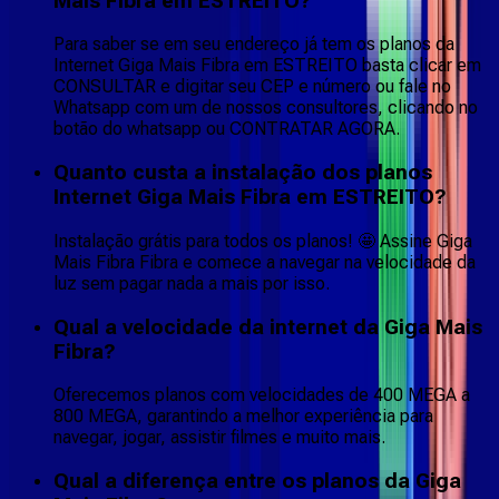
Mais Fibra em ESTREITO?
Para saber se em seu endereço já tem os planos da
Internet Giga Mais Fibra em ESTREITO basta clicar em
CONSULTAR e digitar seu CEP e número ou fale no
Whatsapp com um de nossos consultores, clicando no
botão do whatsapp ou CONTRATAR AGORA.
Quanto custa a instalação dos planos
Internet Giga Mais Fibra em ESTREITO?
Instalação grátis para todos os planos! 🤩 Assine Giga
Mais Fibra Fibra e comece a navegar na velocidade da
luz sem pagar nada a mais por isso.
Qual a velocidade da internet da Giga Mais
Fibra?
Oferecemos planos com velocidades de 400 MEGA a
800 MEGA, garantindo a melhor experiência para
navegar, jogar, assistir filmes e muito mais.
Qual a diferença entre os planos da Giga