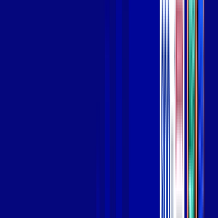
Wi-fi de alta performance para curtir e compartilhar à vontade