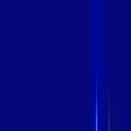
400 MEGA
INTERNET
Benefícios:
Oferta Válida por 3 meses, após 89,99/mês.
O melhor Wi-Fi
Assinaturas inclusas:
aya bookes
*Confira as condições dessa oferta +
de
R$ 89,99
/mês
por:
R$
69
,
99