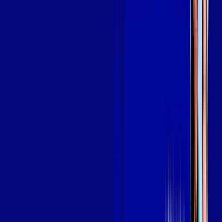
SEU
PLANO DE INTERNET
aya bookes
skeelo
Assine Internet Fibra Giga Mais Fibra
em ESTREITO
A internet da Giga Mais Fibra em ESTREITO é muito rápida
para você navegar, assistir a vídeos, ver seus shows
preferidos, ouvir músicas e levar a sua experiência de jogo
online a outro nível. Clique em CONTRATAR AGORA, ou fale
com um de nossos consultores via WhatsApp, e mude de vez
para a Giga Mais Fibra Internet Banda Larga.
FALAR COM CONSULTOR