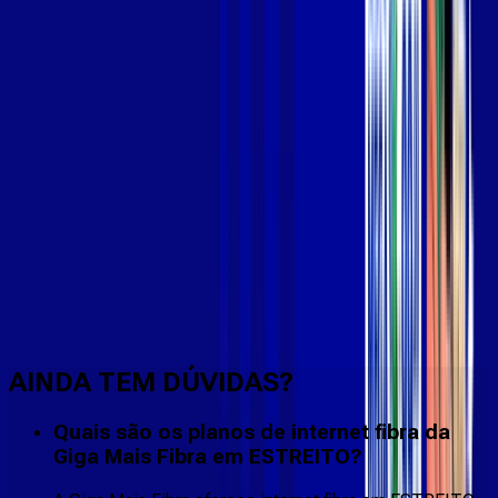
Faça downloads e uploads rápidos e sem quedas
AINDA TEM DÚVIDAS?
Quais são os planos de internet fibra da
Giga Mais Fibra em ESTREITO?