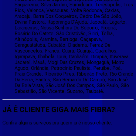
Saquarema, Silva Jardim, Sumidouro, Teresopolis, Tres
Rios, Valenca, Vassouras, Volta Redonda, Caxias,
Aracaju, Barra Dos Coqueiros, Cedro De São João,
Divina Pastora, Itaporanga D'Ajuda, Japoatã, Lagarto,
Laranjeiras, Nossa Senhora Do Socorro, Propriá,
Rosário Do Catete, São Cristóvão, Siriri, Telha,
Altinópolis, Aramina, Bertioga, Caçapava,
Caraguatatuba, Cubatão, Diadema, Ferraz De
Vasconcelos, Franca, Guará, Guarujá, Guarulhos,
Igarapava, Ilhabela, Ipuã, Itanhaém, Itirapuã, Ituverava,
Jacareí, Mauá, Mogi Das Cruzes, Mongaguá, Morro
Agudo, Orlândia, Patrocínio Paulista, Peruíbe, Poá,
Praia Grande, Ribeirão Pires, Ribeirão Preto, Rio Grande
Da Serra, Santos, São Bernardo Do Campo, São José
Da Bela Vista, São José Dos Campos, São Paulo, São
Sebastião, São Vicente, Suzano, Taubaté.
JÁ É CLIENTE
GIGA MAIS FIBRA
?
Confira alguns serviços pra quem ja é nosso cliente: