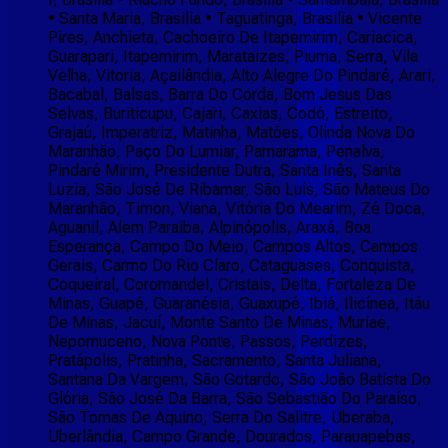
• Santa Maria, Brasilia • Taguatinga, Brasilia • Vicente
Pires, Anchieta, Cachoeiro De Itapemirim, Cariacica,
Guarapari, Itapemirim, Marataizes, Piuma, Serra, Vila
Velha, Vitoria, Açailândia, Alto Alegre Do Pindaré, Arari,
Bacabal, Balsas, Barra Do Corda, Bom Jesus Das
Selvas, Buriticupu, Cajari, Caxias, Codó, Estreito,
Grajaú, Imperatriz, Matinha, Matões, Olinda Nova Do
Maranhão, Paço Do Lumiar, Parnarama, Penalva,
Pindaré Mirim, Presidente Dutra, Santa Inês, Santa
Luzia, São José De Ribamar, São Luís, São Mateus Do
Maranhão, Timon, Viana, Vitória Do Mearim, Zé Doca,
Aguanil, Alem Paraiba, Alpinópolis, Araxá, Boa
Esperança, Campo Do Meio, Campos Altos, Campos
Gerais, Carmo Do Rio Claro, Cataguases, Conquista,
Coqueiral, Coromandel, Cristais, Delta, Fortaleza De
Minas, Guapé, Guaranésia, Guaxupé, Ibiá, Ilicínea, Itáu
De Minas, Jacuí, Monte Santo De Minas, Muriae,
Nepomuceno, Nova Ponte, Passos, Perdizes,
Pratápolis, Pratinha, Sacramento, Santa Juliana,
Santana Da Vargem, São Gotardo, São João Batista Do
Glória, São José Da Barra, São Sebastião Do Paraíso,
São Tomas De Aquino, Serra Do Salitre, Uberaba,
Uberlândia, Campo Grande, Dourados, Parauapebas,