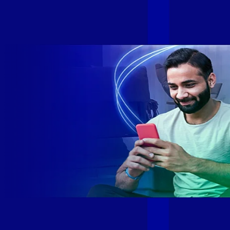
Internet Gamer. Melhor Internet Gamer de 2024: RJ, ES, SP e
DF +280 cidades: CE, DF, ES, MA, MG, MS, PA, PE, PR, RJ,
SE e SP 1,5 milhão de clientes conectados 149 mil km de
rede fibra óptica