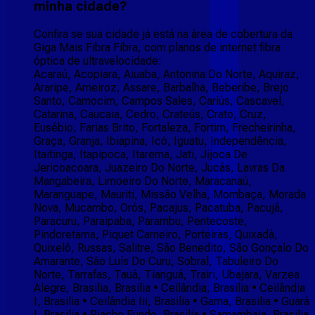
minha cidade?
Confira se sua cidade já está na área de cobertura da
Giga Mais Fibra Fibra, com planos de internet fibra
óptica de ultravelocidade:
Acaraú, Acopiara, Aiuaba, Antonina Do Norte, Aquiraz,
Araripe, Arneiroz, Assare, Barbalha, Beberibe, Brejo
Santo, Camocim, Campos Sales, Cariús, Cascavel,
Catarina, Caucaia, Cedro, Crateús, Crato, Cruz,
Eusébio, Farias Brito, Fortaleza, Fortim, Frecheirinha,
Graça, Granja, Ibiapina, Icó, Iguatu, Independência,
Itaitinga, Itapipoca, Itarema, Jati, Jijoca De
Jericoacoara, Juazeiro Do Norte, Jucás, Lavras Da
Mangabeira, Limoeiro Do Norte, Maracanaú,
Maranguape, Mauriti, Missão Velha, Mombaça, Morada
Nova, Mucambo, Orós, Pacajus, Pacatuba, Pacujá,
Paracuru, Paraipaba, Parambu, Pentecoste,
Pindoretama, Piquet Carneiro, Porteiras, Quixadá,
Quixelô, Russas, Salitre, São Benedito, São Gonçalo Do
Amarante, São Luís Do Curu, Sobral, Tabuleiro Do
Norte, Tarrafas, Tauá, Tianguá, Trairi, Ubajara, Varzea
Alegre, Brasilia, Brasilia • Ceilândia, Brasilia • Ceilândia
I, Brasilia • Ceilândia Iii, Brasilia • Gama, Brasilia • Guará
I, Brasilia • Riacho Fundo, Brasilia • Samambaia, Brasilia