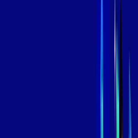
,
99
/MÊS
Contratar Agora
Contratar Agora
600 MEGA
INTERNET
Benefícios:
Oferta Válida por 3 meses, após 119,99/mês.
O melhor Wi-Fi
Assinaturas inclusas:
aya bookes