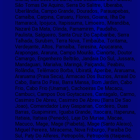
São Tomas De Aquino, Serra Do Salitre, Uberaba,
Uberlândia, Campo Grande, Dourados, Parauapebas,
Carnaíba, Carpina, Caruaru, Flores, Goiana, Ilha De
Itamaracá, Ipojuca, Itapissuma, Limoeiro, Mirandiba,
Nazaré Da Mata, Olinda, Parnamirim, Paudalho,
Paulista, Salgueiro, Santa Cruz Do Capibaribe, Serra
Talhada, Surubim, Terra Nova, Timbaúba, Toritama,
Verdejante, Altos, Parnaíba, Teresina, Apucarana,
Arapongas, Araruna, Campo Mourão, Cianorte, Doutor
Camargo, Engenheiro Beltrão, Jandaia Do Sul, Jussara,
Mandaguari, Marialva, Maringá, Paiçandu, Peabiru,
Rolândia, Telêmaco Borba, Ubiratã, Aperibe, Araruama,
Araruama (Praia Seca), Armacao Dos Buzios, Arraial Do
Cabo, Barra Do Pirai, Barra Mansa, Bom Jardim, Cabo
Frio, Cabo Frio (Unamar), Cachoeiras De Macacu,
Cambuci, Campos Dos Goytacazes, Cantagalo, Carmo,
Casimiro De Abreu, Casimiro De Abreu (Barra De Sao
Joao), Comendador Levy Gasparian, Cordeiro, Duas
Barras, Guapimirim, Iguaba Grande, Itaocara, Itaperuna,
Itatiaia, Itatiaia (Penedo), Laje Do Muriae, Macae,
Macuco, Mage, Mage (Piabeta), Mage (Santo Aleixo),
Miguel Pereira, Miracema, Nova Friburgo, Paraíba Do
Sul, Paty Do Alferes, Petropolis, Petropolis (Itaipava),