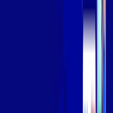
Assista filmes e séries em 4k sem interrupções