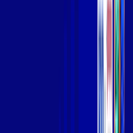
Wi-fi de alta performance para curtir e compartilhar à vontade