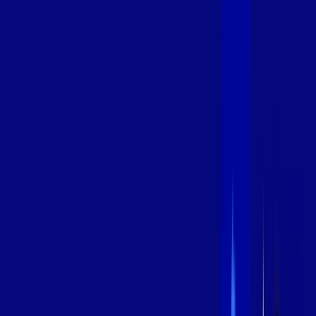
400 MEGA
INTERNET
Benefícios:
Oferta Válida por 3 meses, após 99,99/mês.
O melhor Wi-Fi
Assinaturas inclusas:
aya bookes
*Confira as condições dessa oferta +
de
R$ 99,99
/mês
por:
R$
79