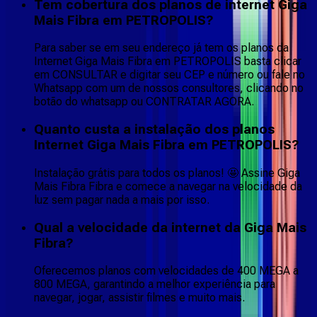
Tem cobertura dos planos de internet Giga
Mais Fibra em PETROPOLIS?
Para saber se em seu endereço já tem os planos da
Internet Giga Mais Fibra em PETROPOLIS basta clicar
em CONSULTAR e digitar seu CEP e número ou fale no
Whatsapp com um de nossos consultores, clicando no
botão do whatsapp ou CONTRATAR AGORA.
Quanto custa a instalação dos planos
Internet Giga Mais Fibra em PETROPOLIS?
Instalação grátis para todos os planos! 🤩 Assine Giga
Mais Fibra Fibra e comece a navegar na velocidade da
luz sem pagar nada a mais por isso.
Qual a velocidade da internet da Giga Mais
Fibra?
Oferecemos planos com velocidades de 400 MEGA a
800 MEGA, garantindo a melhor experiência para
navegar, jogar, assistir filmes e muito mais.