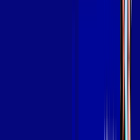
OS MELHORES APPS INCLUSOS NO
SEU
PLANO DE INTERNET
aya bookes
skeelo
Assine Internet Fibra Giga Mais Fibra
em PETROPOLIS
A internet da Giga Mais Fibra em PETROPOLIS é muito rápida
para você navegar, assistir a vídeos, ver seus shows
preferidos, ouvir músicas e levar a sua experiência de jogo
online a outro nível. Clique em CONTRATAR AGORA, ou fale
com um de nossos consultores via WhatsApp, e mude de vez
para a Giga Mais Fibra Internet Banda Larga.
FALAR COM CONSULTOR