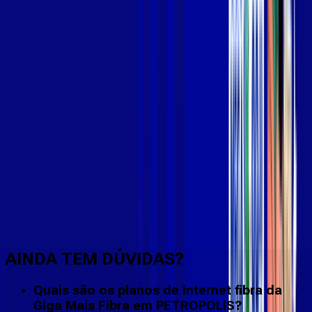
Faça downloads e uploads rápidos e sem quedas
AINDA TEM DÚVIDAS?
Quais são os planos de internet fibra da
Giga Mais Fibra em PETROPOLIS?