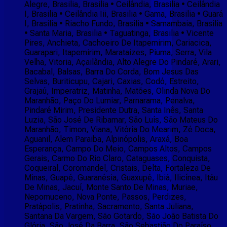
Alegre, Brasilia, Brasilia • Ceilândia, Brasilia • Ceilândia
I, Brasilia • Ceilândia Iii, Brasilia • Gama, Brasilia • Guará
I, Brasilia • Riacho Fundo, Brasilia • Samambaia, Brasilia
• Santa Maria, Brasilia • Taguatinga, Brasilia • Vicente
Pires, Anchieta, Cachoeiro De Itapemirim, Cariacica,
Guarapari, Itapemirim, Marataizes, Piuma, Serra, Vila
Velha, Vitoria, Açailândia, Alto Alegre Do Pindaré, Arari,
Bacabal, Balsas, Barra Do Corda, Bom Jesus Das
Selvas, Buriticupu, Cajari, Caxias, Codó, Estreito,
Grajaú, Imperatriz, Matinha, Matões, Olinda Nova Do
Maranhão, Paço Do Lumiar, Parnarama, Penalva,
Pindaré Mirim, Presidente Dutra, Santa Inês, Santa
Luzia, São José De Ribamar, São Luís, São Mateus Do
Maranhão, Timon, Viana, Vitória Do Mearim, Zé Doca,
Aguanil, Alem Paraiba, Alpinópolis, Araxá, Boa
Esperança, Campo Do Meio, Campos Altos, Campos
Gerais, Carmo Do Rio Claro, Cataguases, Conquista,
Coqueiral, Coromandel, Cristais, Delta, Fortaleza De
Minas, Guapé, Guaranésia, Guaxupé, Ibiá, Ilicínea, Itáu
De Minas, Jacuí, Monte Santo De Minas, Muriae,
Nepomuceno, Nova Ponte, Passos, Perdizes,
Pratápolis, Pratinha, Sacramento, Santa Juliana,
Santana Da Vargem, São Gotardo, São João Batista Do
Glória, São José Da Barra, São Sebastião Do Paraíso,