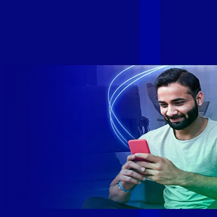
de milhares de brasileiros em mais de 280 cidades do Brasil
– tudo isso com a qualidade da Melhor Velocidade e Melhor
Internet Gamer. Melhor Internet Gamer de 2024: RJ, ES, SP e
DF +280 cidades: CE, DF, ES, MA, MG, MS, PA, PE, PR, RJ,
SE e SP 1,5 milhão de clientes conectados 149 mil km de
rede fibra óptica