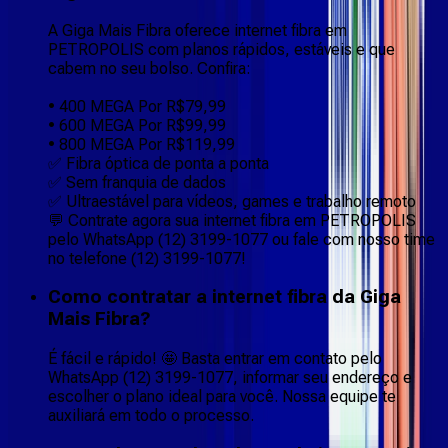
A Giga Mais Fibra oferece internet fibra em
PETROPOLIS com planos rápidos, estáveis e que
cabem no seu bolso. Confira:
• 400 MEGA Por R$79,99
• 600 MEGA Por R$99,99
• 800 MEGA Por R$119,99
✅ Fibra óptica de ponta a ponta
✅ Sem franquia de dados
✅ Ultraestável para vídeos, games e trabalho remoto
💬 Contrate agora sua internet fibra em PETROPOLIS
pelo WhatsApp (12) 3199-1077 ou fale com nosso time
no telefone (12) 3199-1077!
Como contratar a internet fibra da Giga
Mais Fibra?
É fácil e rápido! 🤩 Basta entrar em contato pelo
WhatsApp (12) 3199-1077, informar seu endereço e
escolher o plano ideal para você. Nossa equipe te
auxiliará em todo o processo.