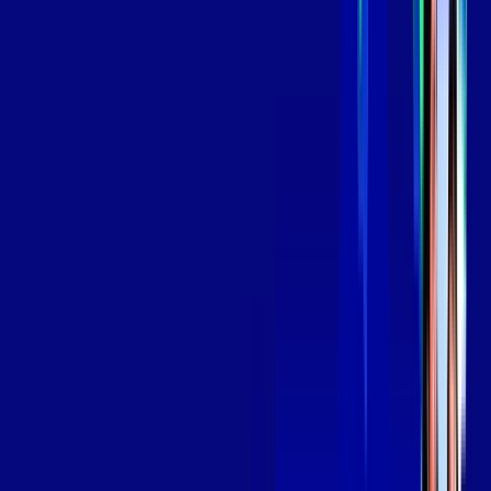
Assinaturas inclusas:
aya bookes
skeelo
*Confira as condições dessa oferta +
de
R$ 139,99
/mês
por:
R$
119
,
99
/MÊS
Contratar Agora
Contratar Agora