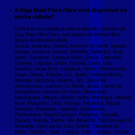
A Giga Mais Fibra Fibra está disponível na
minha cidade?
Confira se sua cidade já está na área de cobertura da
Giga Mais Fibra Fibra, com planos de internet fibra
óptica de ultravelocidade:
Acaraú, Acopiara, Aiuaba, Antonina Do Norte, Aquiraz,
Araripe, Arneiroz, Assare, Barbalha, Beberibe, Brejo
Santo, Camocim, Campos Sales, Cariús, Cascavel,
Catarina, Caucaia, Cedro, Crateús, Crato, Cruz,
Eusébio, Farias Brito, Fortaleza, Fortim, Frecheirinha,
Graça, Granja, Ibiapina, Icó, Iguatu, Independência,
Itaitinga, Itapipoca, Itarema, Jati, Jijoca De
Jericoacoara, Juazeiro Do Norte, Jucás, Lavras Da
Mangabeira, Limoeiro Do Norte, Maracanaú,
Maranguape, Mauriti, Missão Velha, Mombaça, Morada
Nova, Mucambo, Orós, Pacajus, Pacatuba, Pacujá,
Paracuru, Paraipaba, Parambu, Pentecoste,
Pindoretama, Piquet Carneiro, Porteiras, Quixadá,
Quixelô, Russas, Salitre, São Benedito, São Gonçalo Do
Amarante, São Luís Do Curu, Sobral, Tabuleiro Do
Norte, Tarrafas, Tauá, Tianguá, Trairi, Ubajara, Varzea