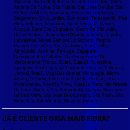
Pinheiral, Porto Real, Resende, Rio Das Ostras, Santo
Antonio De Padua, São Fidélis, Sao Jose De Uba, Sao
Pedro Da Aldeia, Sapucaia, Sapucaia (Jamapara),
Saquarema, Silva Jardim, Sumidouro, Teresopolis, Tres
Rios, Valenca, Vassouras, Volta Redonda, Caxias,
Aracaju, Barra Dos Coqueiros, Cedro De São João,
Divina Pastora, Itaporanga D'Ajuda, Japoatã, Lagarto,
Laranjeiras, Nossa Senhora Do Socorro, Propriá,
Rosário Do Catete, São Cristóvão, Siriri, Telha,
Altinópolis, Aramina, Bertioga, Caçapava,
Caraguatatuba, Cubatão, Diadema, Ferraz De
Vasconcelos, Franca, Guará, Guarujá, Guarulhos,
Igarapava, Ilhabela, Ipuã, Itanhaém, Itirapuã, Ituverava,
Jacareí, Mauá, Mogi Das Cruzes, Mongaguá, Morro
Agudo, Orlândia, Patrocínio Paulista, Peruíbe, Poá,
Praia Grande, Ribeirão Pires, Ribeirão Preto, Rio Grande
Da Serra, Santos, São Bernardo Do Campo, São José
Da Bela Vista, São José Dos Campos, São Paulo, São
Sebastião, São Vicente, Suzano, Taubaté.
JÁ É CLIENTE
GIGA MAIS FIBRA
?