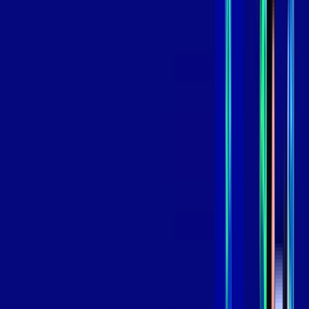
skeelo
*Confira as condições dessa oferta +
de
R$ 119,99
/mês
por:
R$
99
,
99
/MÊS
Contratar Agora
Contratar Agora
800 MEGA
INTERNET
Benefícios:
Oferta Válida por 3 meses, após 139,99/mês.
O melhor Wi-Fi