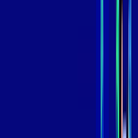
skeelo
*Confira as condições dessa oferta +
de
R$ 109,99
/mês
por:
R$
89
,
99
/MÊS
Contratar Agora
Contratar Agora
800 MEGA
INTERNET
Benefícios:
Oferta Válida por 3 meses, após 129,99/mês.
O melhor Wi-Fi