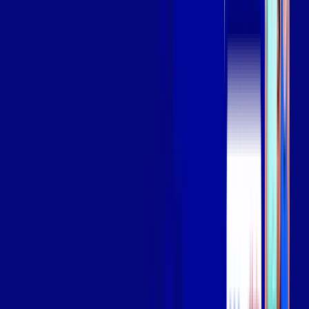
Assista filmes e séries em 4k sem interrupções