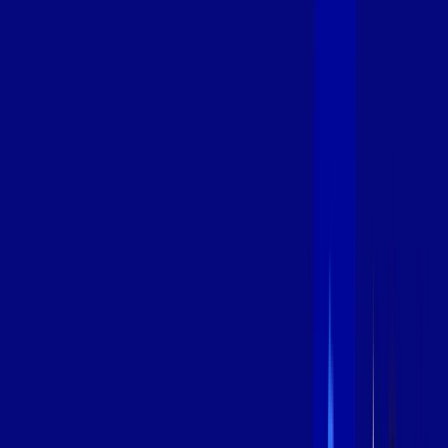
400 MEGA
INTERNET
Benefícios:
Oferta Válida por 3 meses, após 89,99/mês.
O melhor Wi-Fi
Assinaturas inclusas:
aya bookes
*Confira as condições dessa oferta +
de
R$ 89,99
/mês
por:
R$
69