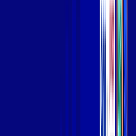
Wi-fi de alta performance para curtir e compartilhar à vontade