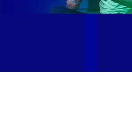
Site desenvolvido e publicado por PSP Intermediação De
Serviços LTDA I 17.082.481/0001-24. Parceiro autorizado
GIGA MAIS FIBRA. Uso da marca regulamentado. Todos os
direitos reservados.