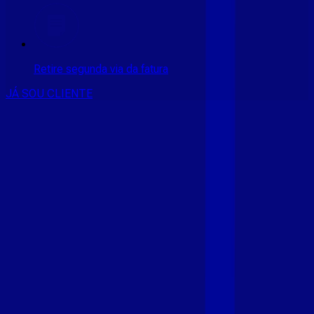
Retire segunda via da fatura
JÁ SOU CLIENTE
CONSULTE RÁPIDO AS
CIDADES
ATENDIDAS
Clique em sua cidade abaixo e confira as melhores ofertas de
internet fibra da
Giga Mais Fibra
CE - ACARAÚ
CE - ACOPIARA
CE - AIUABA
CE - ANTONINA
DO NORTE
CE - AQUIRAZ
CE - ARARIPE
CE - ARNEIROZ
CE -
ASSARE
CE - BARBALHA
CE - BEBERIBE
CE - BREJO
SANTO
CE - CAMOCIM
CE - CAMPOS SALES
CE - CARIÚS
CE
- CASCAVEL
CE - CATARINA
CE - CAUCAIA
CE - CEDRO
CE -
CRATEÚS
CE - CRATO
CE - CRUZ
CE - EUSÉBIO
CE - FARIAS
BRITO
CE - FORTALEZA
CE - FORTIM
CE - FRECHEIRINHA
CE
- GRAÇA
CE - GRANJA
CE - IBIAPINA
CE - ICÓ
CE - IGUATU
CE