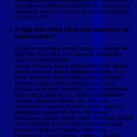
fibra Giga Mais Fibra para seu bairro em SÃO BENEDITO
clicando em CONSULTAR COBERTURA no nosso site,
informando seu CEP e número, ou fale pelo WhatsApp
(12) 3199-1077.
A Giga Mais Fibra Fibra está disponível na
minha cidade?
Confira se sua cidade já está na área de cobertura da
Giga Mais Fibra Fibra, com planos de internet fibra
óptica de ultravelocidade:
Acaraú, Acopiara, Aiuaba, Antonina Do Norte, Aquiraz,
Araripe, Arneiroz, Assare, Barbalha, Beberibe, Brejo
Santo, Camocim, Campos Sales, Cariús, Cascavel,
Catarina, Caucaia, Cedro, Crateús, Crato, Cruz,
Eusébio, Farias Brito, Fortaleza, Fortim, Frecheirinha,
Graça, Granja, Ibiapina, Icó, Iguatu, Independência,
Itaitinga, Itapipoca, Itarema, Jati, Jijoca De
Jericoacoara, Juazeiro Do Norte, Jucás, Lavras Da
Mangabeira, Limoeiro Do Norte, Maracanaú,
Maranguape, Mauriti, Missão Velha, Mombaça, Morada
Nova, Mucambo, Orós, Pacajus, Pacatuba, Pacujá,
Paracuru, Paraipaba, Parambu, Pentecoste,
Pindoretama, Piquet Carneiro, Porteiras, Quixadá,