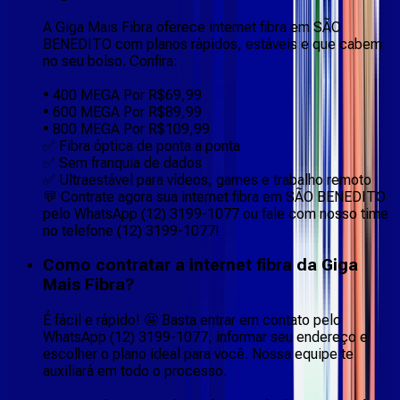
A Giga Mais Fibra oferece internet fibra em SÃO
BENEDITO com planos rápidos, estáveis e que cabem
no seu bolso. Confira:
• 400 MEGA Por R$69,99
• 600 MEGA Por R$89,99
• 800 MEGA Por R$109,99
✅ Fibra óptica de ponta a ponta
✅ Sem franquia de dados
✅ Ultraestável para vídeos, games e trabalho remoto
💬 Contrate agora sua internet fibra em SÃO BENEDITO
pelo WhatsApp (12) 3199-1077 ou fale com nosso time
no telefone (12) 3199-1077!
Como contratar a internet fibra da Giga
Mais Fibra?
É fácil e rápido! 🤩 Basta entrar em contato pelo
WhatsApp (12) 3199-1077, informar seu endereço e
escolher o plano ideal para você. Nossa equipe te
auxiliará em todo o processo.