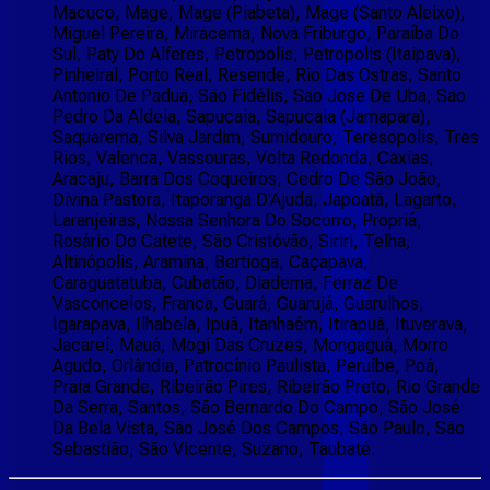
Macuco, Mage, Mage (Piabeta), Mage (Santo Aleixo),
Miguel Pereira, Miracema, Nova Friburgo, Paraíba Do
Sul, Paty Do Alferes, Petropolis, Petropolis (Itaipava),
Pinheiral, Porto Real, Resende, Rio Das Ostras, Santo
Antonio De Padua, São Fidélis, Sao Jose De Uba, Sao
Pedro Da Aldeia, Sapucaia, Sapucaia (Jamapara),
Saquarema, Silva Jardim, Sumidouro, Teresopolis, Tres
Rios, Valenca, Vassouras, Volta Redonda, Caxias,
Aracaju, Barra Dos Coqueiros, Cedro De São João,
Divina Pastora, Itaporanga D'Ajuda, Japoatã, Lagarto,
Laranjeiras, Nossa Senhora Do Socorro, Propriá,
Rosário Do Catete, São Cristóvão, Siriri, Telha,
Altinópolis, Aramina, Bertioga, Caçapava,
Caraguatatuba, Cubatão, Diadema, Ferraz De
Vasconcelos, Franca, Guará, Guarujá, Guarulhos,
Igarapava, Ilhabela, Ipuã, Itanhaém, Itirapuã, Ituverava,
Jacareí, Mauá, Mogi Das Cruzes, Mongaguá, Morro
Agudo, Orlândia, Patrocínio Paulista, Peruíbe, Poá,
Praia Grande, Ribeirão Pires, Ribeirão Preto, Rio Grande
Da Serra, Santos, São Bernardo Do Campo, São José
Da Bela Vista, São José Dos Campos, São Paulo, São
Sebastião, São Vicente, Suzano, Taubaté.