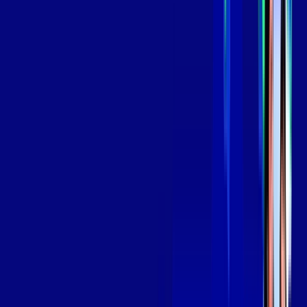
Assinaturas inclusas:
aya bookes
skeelo
*Confira as condições dessa oferta +
de
R$ 129,99
/mês
por:
R$
109
,
99
/MÊS
Contratar Agora
Contratar Agora