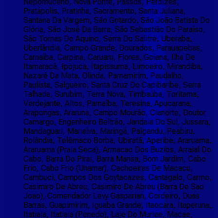
Nepomuceno, Nova Ponte, Passos, Perdizes,
Pratápolis, Pratinha, Sacramento, Santa Juliana,
Santana Da Vargem, São Gotardo, São João Batista Do
Glória, São José Da Barra, São Sebastião Do Paraíso,
São Tomas De Aquino, Serra Do Salitre, Uberaba,
Uberlândia, Campo Grande, Dourados, Parauapebas,
Carnaíba, Carpina, Caruaru, Flores, Goiana, Ilha De
Itamaracá, Ipojuca, Itapissuma, Limoeiro, Mirandiba,
Nazaré Da Mata, Olinda, Parnamirim, Paudalho,
Paulista, Salgueiro, Santa Cruz Do Capibaribe, Serra
Talhada, Surubim, Terra Nova, Timbaúba, Toritama,
Verdejante, Altos, Parnaíba, Teresina, Apucarana,
Arapongas, Araruna, Campo Mourão, Cianorte, Doutor
Camargo, Engenheiro Beltrão, Jandaia Do Sul, Jussara,
Mandaguari, Marialva, Maringá, Paiçandu, Peabiru,
Rolândia, Telêmaco Borba, Ubiratã, Aperibe, Araruama,
Araruama (Praia Seca), Armacao Dos Buzios, Arraial Do
Cabo, Barra Do Pirai, Barra Mansa, Bom Jardim, Cabo
Frio, Cabo Frio (Unamar), Cachoeiras De Macacu,
Cambuci, Campos Dos Goytacazes, Cantagalo, Carmo,
Casimiro De Abreu, Casimiro De Abreu (Barra De Sao
Joao), Comendador Levy Gasparian, Cordeiro, Duas
Barras, Guapimirim, Iguaba Grande, Itaocara, Itaperuna,
Itatiaia, Itatiaia (Penedo), Laje Do Muriae, Macae,