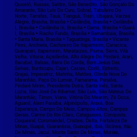
Quixelô, Russas, Salitre, São Benedito, São Gonçalo Do
Amarante, São Luís Do Curu, Sobral, Tabuleiro Do
Norte, Tarrafas, Tauá, Tianguá, Trairi, Ubajara, Varzea
Alegre, Brasilia, Brasilia • Ceilândia, Brasilia • Ceilândia
I, Brasilia • Ceilândia Iii, Brasilia • Gama, Brasilia • Guará
I, Brasilia • Riacho Fundo, Brasilia • Samambaia, Brasilia
• Santa Maria, Brasilia • Taguatinga, Brasilia • Vicente
Pires, Anchieta, Cachoeiro De Itapemirim, Cariacica,
Guarapari, Itapemirim, Marataizes, Piuma, Serra, Vila
Velha, Vitoria, Açailândia, Alto Alegre Do Pindaré, Arari,
Bacabal, Balsas, Barra Do Corda, Bom Jesus Das
Selvas, Buriticupu, Cajari, Caxias, Codó, Estreito,
Grajaú, Imperatriz, Matinha, Matões, Olinda Nova Do
Maranhão, Paço Do Lumiar, Parnarama, Penalva,
Pindaré Mirim, Presidente Dutra, Santa Inês, Santa
Luzia, São José De Ribamar, São Luís, São Mateus Do
Maranhão, Timon, Viana, Vitória Do Mearim, Zé Doca,
Aguanil, Alem Paraiba, Alpinópolis, Araxá, Boa
Esperança, Campo Do Meio, Campos Altos, Campos
Gerais, Carmo Do Rio Claro, Cataguases, Conquista,
Coqueiral, Coromandel, Cristais, Delta, Fortaleza De
Minas, Guapé, Guaranésia, Guaxupé, Ibiá, Ilicínea, Itáu
De Minas, Jacuí, Monte Santo De Minas, Muriae,