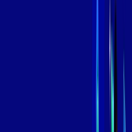
,
99
/MÊS
Contratar Agora
Contratar Agora
600 MEGA
INTERNET
Benefícios:
Oferta Válida por 3 meses, após 109,99/mês.
O melhor Wi-Fi
Assinaturas inclusas:
aya bookes