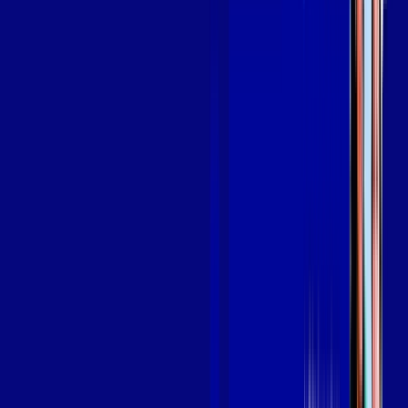
OS MELHORES APPS INCLUSOS NO
SEU
PLANO DE INTERNET
aya bookes
skeelo
Assine Internet Fibra Giga Mais Fibra
em SÃO BENEDITO
A internet da Giga Mais Fibra em SÃO BENEDITO é muito
rápida para você navegar, assistir a vídeos, ver seus shows
preferidos, ouvir músicas e levar a sua experiência de jogo
online a outro nível. Clique em CONTRATAR AGORA, ou fale
com um de nossos consultores via WhatsApp, e mude de vez
para a Giga Mais Fibra Internet Banda Larga.
FALAR COM CONSULTOR