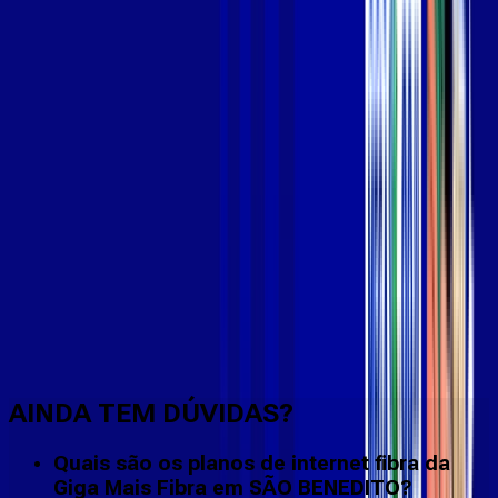
Faça downloads e uploads rápidos e sem quedas
AINDA TEM DÚVIDAS?
Quais são os planos de internet fibra da
Giga Mais Fibra em SÃO BENEDITO?