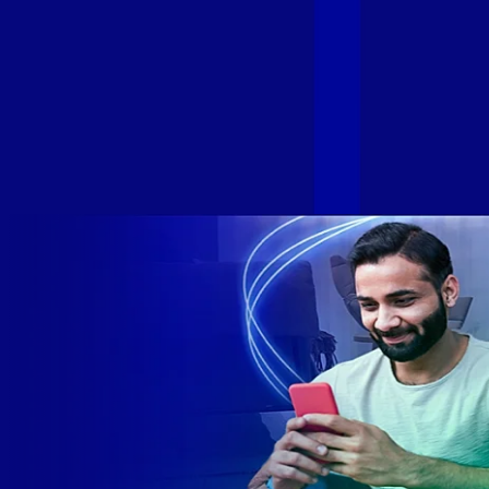
GIGA+ Fibra para fortalecer ainda mais o propósito do grupo
de levar qualidade de conexão por fibra óptica para todo país.
Com esta união, nossa Internet ultrarrápida estará nas casas
de milhares de brasileiros em mais de 280 cidades do Brasil
– tudo isso com a qualidade da Melhor Velocidade e Melhor
Internet Gamer. Melhor Internet Gamer de 2024: RJ, ES, SP e
DF +280 cidades: CE, DF, ES, MA, MG, MS, PA, PE, PR, RJ,
SE e SP 1,5 milhão de clientes conectados 149 mil km de
rede fibra óptica