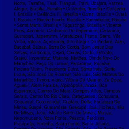
Norte, Tarrafas, Tauá, Tianguá, Trairi, Ubajara, Varzea
Alegre, Brasilia, Brasilia • Ceilândia, Brasilia • Ceilândia
I, Brasilia • Ceilândia Iii, Brasilia • Gama, Brasilia • Guará
I, Brasilia • Riacho Fundo, Brasilia • Samambaia, Brasilia
• Santa Maria, Brasilia • Taguatinga, Brasilia • Vicente
Pires, Anchieta, Cachoeiro De Itapemirim, Cariacica,
Guarapari, Itapemirim, Marataizes, Piuma, Serra, Vila
Velha, Vitoria, Açailândia, Alto Alegre Do Pindaré, Arari,
Bacabal, Balsas, Barra Do Corda, Bom Jesus Das
Selvas, Buriticupu, Cajari, Caxias, Codó, Estreito,
Grajaú, Imperatriz, Matinha, Matões, Olinda Nova Do
Maranhão, Paço Do Lumiar, Parnarama, Penalva,
Pindaré Mirim, Presidente Dutra, Santa Inês, Santa
Luzia, São José De Ribamar, São Luís, São Mateus Do
Maranhão, Timon, Viana, Vitória Do Mearim, Zé Doca,
Aguanil, Alem Paraiba, Alpinópolis, Araxá, Boa
Esperança, Campo Do Meio, Campos Altos, Campos
Gerais, Carmo Do Rio Claro, Cataguases, Conquista,
Coqueiral, Coromandel, Cristais, Delta, Fortaleza De
Minas, Guapé, Guaranésia, Guaxupé, Ibiá, Ilicínea, Itáu
De Minas, Jacuí, Monte Santo De Minas, Muriae,
Nepomuceno, Nova Ponte, Passos, Perdizes,
Pratápolis, Pratinha, Sacramento, Santa Juliana,