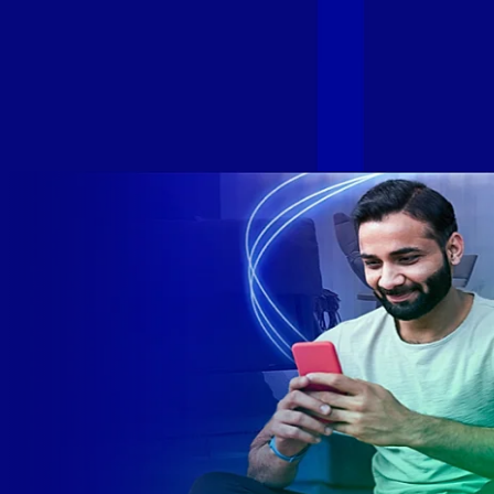
Com esta união, nossa Internet ultrarrápida estará nas casas
de milhares de brasileiros em mais de 280 cidades do Brasil
– tudo isso com a qualidade da Melhor Velocidade e Melhor
Internet Gamer. Melhor Internet Gamer de 2024: RJ, ES, SP e
DF +280 cidades: CE, DF, ES, MA, MG, MS, PA, PE, PR, RJ,
SE e SP 1,5 milhão de clientes conectados 149 mil km de
rede fibra óptica