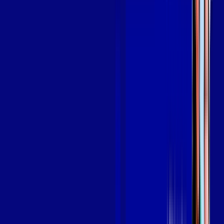
OS MELHORES APPS INCLUSOS NO
SEU
PLANO DE INTERNET
aya bookes
skeelo
Assine Internet Fibra Giga Mais Fibra
em COROMANDEL
A internet da Giga Mais Fibra em COROMANDEL é muito
rápida para você navegar, assistir a vídeos, ver seus shows
preferidos, ouvir músicas e levar a sua experiência de jogo
online a outro nível. Clique em CONTRATAR AGORA, ou fale
com um de nossos consultores via WhatsApp, e mude de vez
para a Giga Mais Fibra Internet Banda Larga.
FALAR COM CONSULTOR