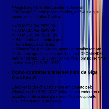
A Giga Mais Fibra oferece internet fibra em
COROMANDEL com planos rápidos, estáveis e que
cabem no seu bolso. Confira:
• 400 MEGA Por R$79,99
• 600 MEGA Por R$99,99
• 800 MEGA Por R$119,99
✅ Fibra óptica de ponta a ponta
✅ Sem franquia de dados
✅ Ultraestável para vídeos, games e trabalho remoto
💬 Contrate agora sua internet fibra em COROMANDEL
pelo WhatsApp (12) 3199-1077 ou fale com nosso time
no telefone (12) 3199-1077!
Como contratar a internet fibra da Giga
Mais Fibra?
É fácil e rápido! 🤩 Basta entrar em contato pelo
WhatsApp (12) 3199-1077, informar seu endereço e
escolher o plano ideal para você. Nossa equipe te
auxiliará em todo o processo.