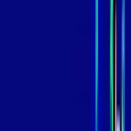
skeelo
*Confira as condições dessa oferta +
de
R$ 119,99
/mês
por:
R$
99
,
99
/MÊS
Contratar Agora
Contratar Agora
800 MEGA
INTERNET
Benefícios:
Oferta Válida por 3 meses, após 139,99/mês.
O melhor Wi-Fi