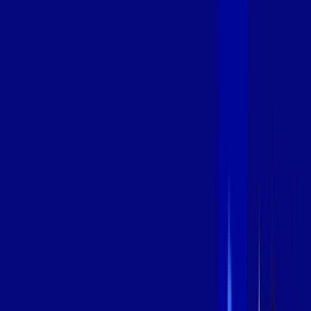
400 MEGA
INTERNET
Benefícios:
Oferta Válida por 3 meses, após 99,99/mês.
O melhor Wi-Fi
Assinaturas inclusas:
aya bookes
*Confira as condições dessa oferta +
de
R$ 99,99
/mês
por:
R$
79