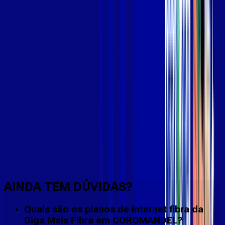
Faça downloads e uploads rápidos e sem quedas
AINDA TEM DÚVIDAS?
Quais são os planos de internet fibra da
Giga Mais Fibra em COROMANDEL?