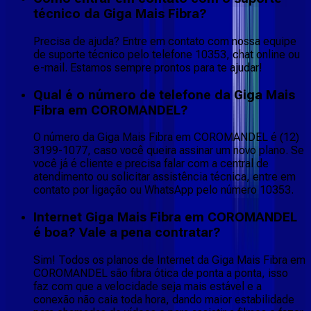
técnico da Giga Mais Fibra?
Precisa de ajuda? Entre em contato com nossa equipe
de suporte técnico pelo telefone 10353, chat online ou
e-mail. Estamos sempre prontos para te ajudar!
Qual é o número de telefone da Giga Mais
Fibra em COROMANDEL?
O número da Giga Mais Fibra em COROMANDEL é (12)
3199-1077, caso você queira assinar um novo plano. Se
você já é cliente e precisa falar com a central de
atendimento ou solicitar assistência técnica, entre em
contato por ligação ou WhatsApp pelo número 10353.
Internet Giga Mais Fibra em COROMANDEL
é boa? Vale a pena contratar?
Sim! Todos os planos de Internet da Giga Mais Fibra em
COROMANDEL são fibra ótica de ponta a ponta, isso
faz com que a velocidade seja mais estável e a
conexão não caia toda hora, dando maior estabilidade