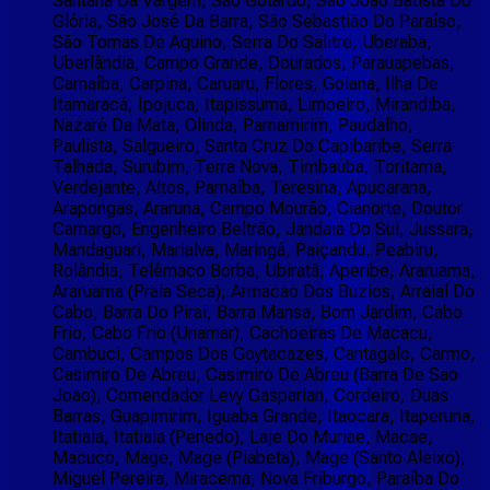
Santana Da Vargem, São Gotardo, São João Batista Do
Glória, São José Da Barra, São Sebastião Do Paraíso,
São Tomas De Aquino, Serra Do Salitre, Uberaba,
Uberlândia, Campo Grande, Dourados, Parauapebas,
Carnaíba, Carpina, Caruaru, Flores, Goiana, Ilha De
Itamaracá, Ipojuca, Itapissuma, Limoeiro, Mirandiba,
Nazaré Da Mata, Olinda, Parnamirim, Paudalho,
Paulista, Salgueiro, Santa Cruz Do Capibaribe, Serra
Talhada, Surubim, Terra Nova, Timbaúba, Toritama,
Verdejante, Altos, Parnaíba, Teresina, Apucarana,
Arapongas, Araruna, Campo Mourão, Cianorte, Doutor
Camargo, Engenheiro Beltrão, Jandaia Do Sul, Jussara,
Mandaguari, Marialva, Maringá, Paiçandu, Peabiru,
Rolândia, Telêmaco Borba, Ubiratã, Aperibe, Araruama,
Araruama (Praia Seca), Armacao Dos Buzios, Arraial Do
Cabo, Barra Do Pirai, Barra Mansa, Bom Jardim, Cabo
Frio, Cabo Frio (Unamar), Cachoeiras De Macacu,
Cambuci, Campos Dos Goytacazes, Cantagalo, Carmo,
Casimiro De Abreu, Casimiro De Abreu (Barra De Sao
Joao), Comendador Levy Gasparian, Cordeiro, Duas
Barras, Guapimirim, Iguaba Grande, Itaocara, Itaperuna,
Itatiaia, Itatiaia (Penedo), Laje Do Muriae, Macae,
Macuco, Mage, Mage (Piabeta), Mage (Santo Aleixo),
Miguel Pereira, Miracema, Nova Friburgo, Paraíba Do