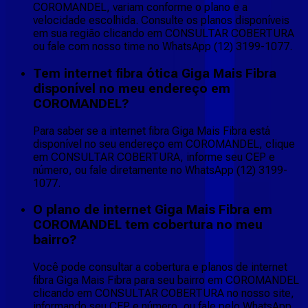
COROMANDEL, variam conforme o plano e a
velocidade escolhida. Consulte os planos disponíveis
em sua região clicando em CONSULTAR COBERTURA
ou fale com nosso time no WhatsApp (12) 3199-1077.
Tem internet fibra ótica Giga Mais Fibra
disponível no meu endereço em
COROMANDEL?
Para saber se a internet fibra Giga Mais Fibra está
disponível no seu endereço em COROMANDEL, clique
em CONSULTAR COBERTURA, informe seu CEP e
número, ou fale diretamente no WhatsApp (12) 3199-
1077.
O plano de internet Giga Mais Fibra em
COROMANDEL tem cobertura no meu
bairro?
Você pode consultar a cobertura e planos de internet
fibra Giga Mais Fibra para seu bairro em COROMANDEL
clicando em CONSULTAR COBERTURA no nosso site,
informando seu CEP e número, ou fale pelo WhatsApp