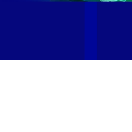
Site desenvolvido e publicado por PSP Intermediação De
Serviços LTDA I 17.082.481/0001-24. Parceiro autorizado
GIGA MAIS FIBRA. Uso da marca regulamentado. Todos os
direitos reservados.