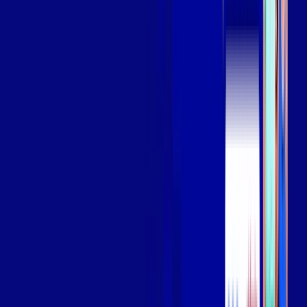
Assista filmes e séries em 4k sem interrupções