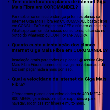
Tem cobertura dos planos de internet Giga
Mais Fibra em COROMANDEL?
Para saber se em seu endereço já tem os planos da
Internet Giga Mais Fibra em COROMANDEL basta clicar
em CONSULTAR e digitar seu CEP e número ou fale no
Whatsapp com um de nossos consultores, clicando no
botão do whatsapp ou CONTRATAR AGORA.
Quanto custa a instalação dos planos
Internet Giga Mais Fibra em COROMANDEL?
Instalação grátis para todos os planos! 🤩 Assine Giga
Mais Fibra Fibra e comece a navegar na velocidade da
luz sem pagar nada a mais por isso.
Qual a velocidade da internet da Giga Mais
Fibra?
Oferecemos planos com velocidades de 400 MEGA a
800 MEGA, garantindo a melhor experiência para
navegar, jogar, assistir filmes e muito mais.