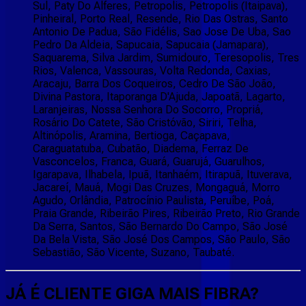
Sul, Paty Do Alferes, Petropolis, Petropolis (Itaipava),
Pinheiral, Porto Real, Resende, Rio Das Ostras, Santo
Antonio De Padua, São Fidélis, Sao Jose De Uba, Sao
Pedro Da Aldeia, Sapucaia, Sapucaia (Jamapara),
Saquarema, Silva Jardim, Sumidouro, Teresopolis, Tres
Rios, Valenca, Vassouras, Volta Redonda, Caxias,
Aracaju, Barra Dos Coqueiros, Cedro De São João,
Divina Pastora, Itaporanga D'Ajuda, Japoatã, Lagarto,
Laranjeiras, Nossa Senhora Do Socorro, Propriá,
Rosário Do Catete, São Cristóvão, Siriri, Telha,
Altinópolis, Aramina, Bertioga, Caçapava,
Caraguatatuba, Cubatão, Diadema, Ferraz De
Vasconcelos, Franca, Guará, Guarujá, Guarulhos,
Igarapava, Ilhabela, Ipuã, Itanhaém, Itirapuã, Ituverava,
Jacareí, Mauá, Mogi Das Cruzes, Mongaguá, Morro
Agudo, Orlândia, Patrocínio Paulista, Peruíbe, Poá,
Praia Grande, Ribeirão Pires, Ribeirão Preto, Rio Grande
Da Serra, Santos, São Bernardo Do Campo, São José
Da Bela Vista, São José Dos Campos, São Paulo, São
Sebastião, São Vicente, Suzano, Taubaté.
JÁ É CLIENTE
GIGA MAIS FIBRA
?