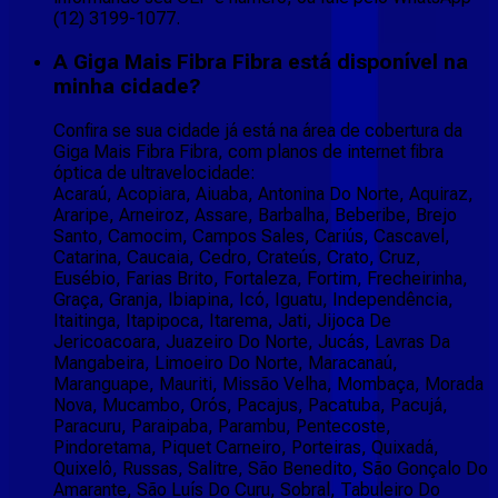
(12) 3199-1077.
A Giga Mais Fibra Fibra está disponível na
minha cidade?
Confira se sua cidade já está na área de cobertura da
Giga Mais Fibra Fibra, com planos de internet fibra
óptica de ultravelocidade:
Acaraú, Acopiara, Aiuaba, Antonina Do Norte, Aquiraz,
Araripe, Arneiroz, Assare, Barbalha, Beberibe, Brejo
Santo, Camocim, Campos Sales, Cariús, Cascavel,
Catarina, Caucaia, Cedro, Crateús, Crato, Cruz,
Eusébio, Farias Brito, Fortaleza, Fortim, Frecheirinha,
Graça, Granja, Ibiapina, Icó, Iguatu, Independência,
Itaitinga, Itapipoca, Itarema, Jati, Jijoca De
Jericoacoara, Juazeiro Do Norte, Jucás, Lavras Da
Mangabeira, Limoeiro Do Norte, Maracanaú,
Maranguape, Mauriti, Missão Velha, Mombaça, Morada
Nova, Mucambo, Orós, Pacajus, Pacatuba, Pacujá,
Paracuru, Paraipaba, Parambu, Pentecoste,
Pindoretama, Piquet Carneiro, Porteiras, Quixadá,
Quixelô, Russas, Salitre, São Benedito, São Gonçalo Do
Amarante, São Luís Do Curu, Sobral, Tabuleiro Do