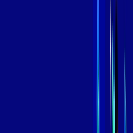
,
99
/MÊS
Contratar Agora
Contratar Agora
600 MEGA
INTERNET
Benefícios:
Oferta Válida por 3 meses, após 119,99/mês.
O melhor Wi-Fi
Assinaturas inclusas:
aya bookes