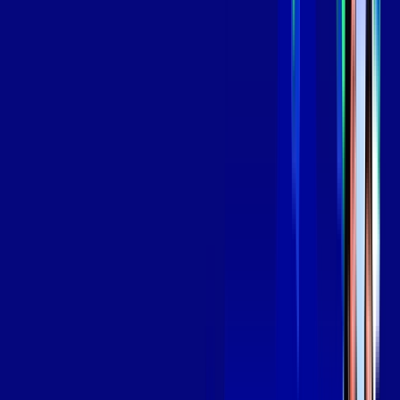
Assinaturas inclusas:
aya bookes
skeelo
*Confira as condições dessa oferta +
de
R$ 139,99
/mês
por:
R$
119
,
99
/MÊS
Contratar Agora
Contratar Agora