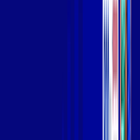
Wi-fi de alta performance para curtir e compartilhar à vontade