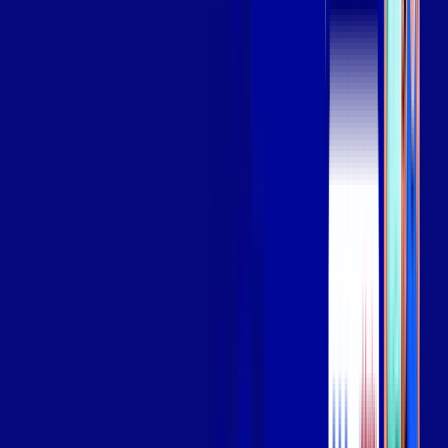
Assista filmes e séries em 4k sem interrupções