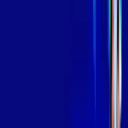
aya bookes
skeelo
*Confira as condições dessa oferta +
de
R$ 129,99
/mês
por:
R$
109
,
99
/MÊS
Contratar Agora
Contratar Agora
OS MELHORES APPS INCLUSOS NO