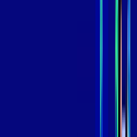
*Confira as condições dessa oferta +
de
R$ 109,99
/mês
por:
R$
89
,
99
/MÊS
Contratar Agora
Contratar Agora
800 MEGA
INTERNET
Benefícios:
Oferta Válida por 3 meses, após 129,99/mês.
O melhor Wi-Fi
Assinaturas inclusas: