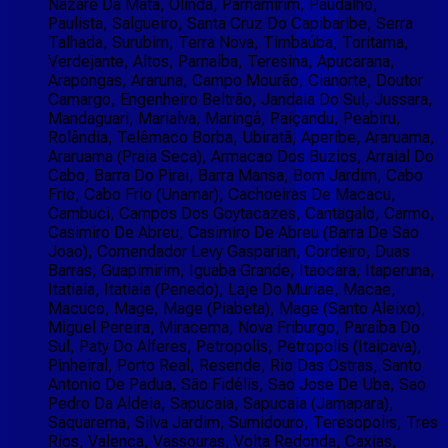
Nazaré Da Mata, Olinda, Parnamirim, Paudalho,
Paulista, Salgueiro, Santa Cruz Do Capibaribe, Serra
Talhada, Surubim, Terra Nova, Timbaúba, Toritama,
Verdejante, Altos, Parnaíba, Teresina, Apucarana,
Arapongas, Araruna, Campo Mourão, Cianorte, Doutor
Camargo, Engenheiro Beltrão, Jandaia Do Sul, Jussara,
Mandaguari, Marialva, Maringá, Paiçandu, Peabiru,
Rolândia, Telêmaco Borba, Ubiratã, Aperibe, Araruama,
Araruama (Praia Seca), Armacao Dos Buzios, Arraial Do
Cabo, Barra Do Pirai, Barra Mansa, Bom Jardim, Cabo
Frio, Cabo Frio (Unamar), Cachoeiras De Macacu,
Cambuci, Campos Dos Goytacazes, Cantagalo, Carmo,
Casimiro De Abreu, Casimiro De Abreu (Barra De Sao
Joao), Comendador Levy Gasparian, Cordeiro, Duas
Barras, Guapimirim, Iguaba Grande, Itaocara, Itaperuna,
Itatiaia, Itatiaia (Penedo), Laje Do Muriae, Macae,
Macuco, Mage, Mage (Piabeta), Mage (Santo Aleixo),
Miguel Pereira, Miracema, Nova Friburgo, Paraíba Do
Sul, Paty Do Alferes, Petropolis, Petropolis (Itaipava),
Pinheiral, Porto Real, Resende, Rio Das Ostras, Santo
Antonio De Padua, São Fidélis, Sao Jose De Uba, Sao
Pedro Da Aldeia, Sapucaia, Sapucaia (Jamapara),
Saquarema, Silva Jardim, Sumidouro, Teresopolis, Tres
Rios, Valenca, Vassouras, Volta Redonda, Caxias,