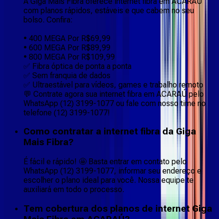
A Giga Mais Fibra oferece internet fibra em ACARAÚ
com planos rápidos, estáveis e que cabem no seu
bolso. Confira:
• 400 MEGA Por R$69,99
• 600 MEGA Por R$89,99
• 800 MEGA Por R$109,99
✅ Fibra óptica de ponta a ponta
✅ Sem franquia de dados
✅ Ultraestável para vídeos, games e trabalho remoto
💬 Contrate agora sua internet fibra em ACARAÚ pelo
WhatsApp (12) 3199-1077 ou fale com nosso time no
telefone (12) 3199-1077!
Como contratar a internet fibra da Giga
Mais Fibra?
É fácil e rápido! 🤩 Basta entrar em contato pelo
WhatsApp (12) 3199-1077, informar seu endereço e
escolher o plano ideal para você. Nossa equipe te
auxiliará em todo o processo.
Tem cobertura dos planos de internet Giga