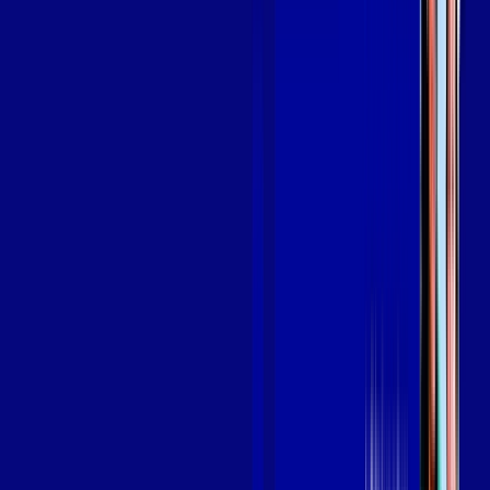
SEU
PLANO DE INTERNET
aya bookes
skeelo
Assine Internet Fibra Giga Mais Fibra
em ACARAÚ
A internet da Giga Mais Fibra em ACARAÚ é muito rápida para
você navegar, assistir a vídeos, ver seus shows preferidos,
ouvir músicas e levar a sua experiência de jogo online a outro
nível. Clique em CONTRATAR AGORA, ou fale com um de
nossos consultores via WhatsApp, e mude de vez para a Giga
Mais Fibra Internet Banda Larga.
FALAR COM CONSULTOR