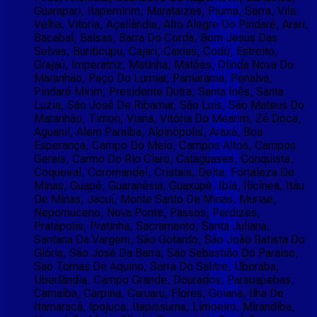
Guarapari, Itapemirim, Marataizes, Piuma, Serra, Vila
Velha, Vitoria, Açailândia, Alto Alegre Do Pindaré, Arari,
Bacabal, Balsas, Barra Do Corda, Bom Jesus Das
Selvas, Buriticupu, Cajari, Caxias, Codó, Estreito,
Grajaú, Imperatriz, Matinha, Matões, Olinda Nova Do
Maranhão, Paço Do Lumiar, Parnarama, Penalva,
Pindaré Mirim, Presidente Dutra, Santa Inês, Santa
Luzia, São José De Ribamar, São Luís, São Mateus Do
Maranhão, Timon, Viana, Vitória Do Mearim, Zé Doca,
Aguanil, Alem Paraiba, Alpinópolis, Araxá, Boa
Esperança, Campo Do Meio, Campos Altos, Campos
Gerais, Carmo Do Rio Claro, Cataguases, Conquista,
Coqueiral, Coromandel, Cristais, Delta, Fortaleza De
Minas, Guapé, Guaranésia, Guaxupé, Ibiá, Ilicínea, Itáu
De Minas, Jacuí, Monte Santo De Minas, Muriae,
Nepomuceno, Nova Ponte, Passos, Perdizes,
Pratápolis, Pratinha, Sacramento, Santa Juliana,
Santana Da Vargem, São Gotardo, São João Batista Do
Glória, São José Da Barra, São Sebastião Do Paraíso,
São Tomas De Aquino, Serra Do Salitre, Uberaba,
Uberlândia, Campo Grande, Dourados, Parauapebas,
Carnaíba, Carpina, Caruaru, Flores, Goiana, Ilha De
Itamaracá, Ipojuca, Itapissuma, Limoeiro, Mirandiba,