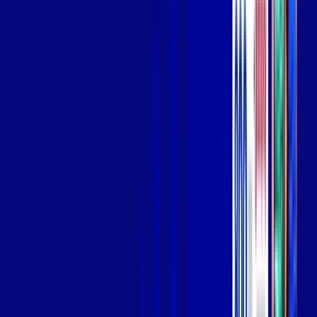
Wi-fi de alta performance para curtir e compartilhar à vontade