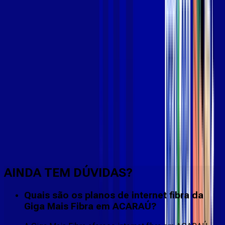
Faça downloads e uploads rápidos e sem quedas
AINDA TEM DÚVIDAS?
Quais são os planos de internet fibra da
Giga Mais Fibra em ACARAÚ?