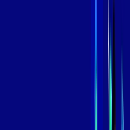
/MÊS
Contratar Agora
Contratar Agora
600 MEGA
INTERNET
Benefícios:
Oferta Válida por 3 meses, após 109,99/mês.
O melhor Wi-Fi
Assinaturas inclusas:
aya bookes
skeelo