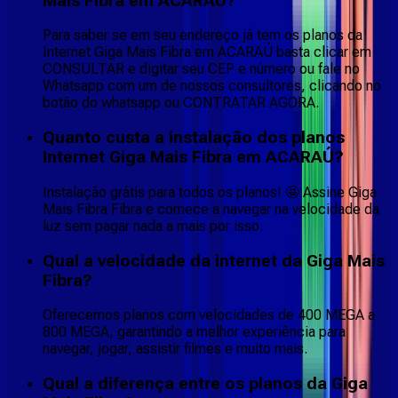
Mais Fibra em ACARAÚ?
Para saber se em seu endereço já tem os planos da
Internet Giga Mais Fibra em ACARAÚ basta clicar em
CONSULTAR e digitar seu CEP e número ou fale no
Whatsapp com um de nossos consultores, clicando no
botão do whatsapp ou CONTRATAR AGORA.
Quanto custa a instalação dos planos
Internet Giga Mais Fibra em ACARAÚ?
Instalação grátis para todos os planos! 🤩 Assine Giga
Mais Fibra Fibra e comece a navegar na velocidade da
luz sem pagar nada a mais por isso.
Qual a velocidade da internet da Giga Mais
Fibra?
Oferecemos planos com velocidades de 400 MEGA a
800 MEGA, garantindo a melhor experiência para
navegar, jogar, assistir filmes e muito mais.
Qual a diferença entre os planos da Giga