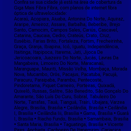
Confira se sua cidade já está na área de cobertura da
Giga Mais Fibra Fibra, com planos de internet fibra
óptica de ultravelocidade:
Acaraú, Acopiara, Aiuaba, Antonina Do Norte, Aquiraz,
Araripe, Arneiroz, Assare, Barbalha, Beberibe, Brejo
Santo, Camocim, Campos Sales, Cariús, Cascavel,
Catarina, Caucaia, Cedro, Crateús, Crato, Cruz,
Eusébio, Farias Brito, Fortaleza, Fortim, Frecheirinha,
Graça, Granja, Ibiapina, Icó, Iguatu, Independência,
Itaitinga, Itapipoca, Itarema, Jati, Jijoca De
Jericoacoara, Juazeiro Do Norte, Jucás, Lavras Da
Mangabeira, Limoeiro Do Norte, Maracanaú,
Maranguape, Mauriti, Missão Velha, Mombaça, Morada
Nova, Mucambo, Orós, Pacajus, Pacatuba, Pacujá,
Paracuru, Paraipaba, Parambu, Pentecoste,
Pindoretama, Piquet Carneiro, Porteiras, Quixadá,
Quixelô, Russas, Salitre, São Benedito, São Gonçalo Do
Amarante, São Luís Do Curu, Sobral, Tabuleiro Do
Norte, Tarrafas, Tauá, Tianguá, Trairi, Ubajara, Varzea
Alegre, Brasilia, Brasilia • Ceilândia, Brasilia • Ceilândia
I, Brasilia • Ceilândia Iii, Brasilia • Gama, Brasilia • Guará
I, Brasilia • Riacho Fundo, Brasilia • Samambaia, Brasilia
• Santa Maria, Brasilia • Taguatinga, Brasilia • Vicente
Pires, Anchieta, Cachoeiro De Itapemirim, Cariacica,