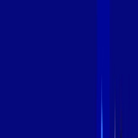
400 MEGA
INTERNET
Benefícios:
Oferta Válida por 3 meses, após 89,99/mês.
O melhor Wi-Fi
Assinaturas inclusas:
aya bookes
*Confira as condições dessa oferta +
de
R$ 89,99
/mês
por:
R$
69
,
99