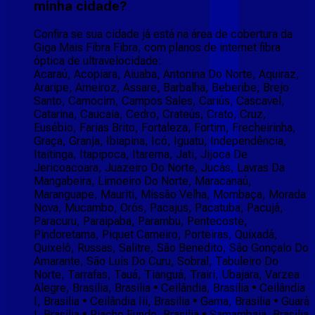
minha cidade?
Confira se sua cidade já está na área de cobertura da
Giga Mais Fibra Fibra, com planos de internet fibra
óptica de ultravelocidade:
Acaraú, Acopiara, Aiuaba, Antonina Do Norte, Aquiraz,
Araripe, Arneiroz, Assare, Barbalha, Beberibe, Brejo
Santo, Camocim, Campos Sales, Cariús, Cascavel,
Catarina, Caucaia, Cedro, Crateús, Crato, Cruz,
Eusébio, Farias Brito, Fortaleza, Fortim, Frecheirinha,
Graça, Granja, Ibiapina, Icó, Iguatu, Independência,
Itaitinga, Itapipoca, Itarema, Jati, Jijoca De
Jericoacoara, Juazeiro Do Norte, Jucás, Lavras Da
Mangabeira, Limoeiro Do Norte, Maracanaú,
Maranguape, Mauriti, Missão Velha, Mombaça, Morada
Nova, Mucambo, Orós, Pacajus, Pacatuba, Pacujá,
Paracuru, Paraipaba, Parambu, Pentecoste,
Pindoretama, Piquet Carneiro, Porteiras, Quixadá,
Quixelô, Russas, Salitre, São Benedito, São Gonçalo Do
Amarante, São Luís Do Curu, Sobral, Tabuleiro Do
Norte, Tarrafas, Tauá, Tianguá, Trairi, Ubajara, Varzea
Alegre, Brasilia, Brasilia • Ceilândia, Brasilia • Ceilândia
I, Brasilia • Ceilândia Iii, Brasilia • Gama, Brasilia • Guará
I, Brasilia • Riacho Fundo, Brasilia • Samambaia, Brasilia