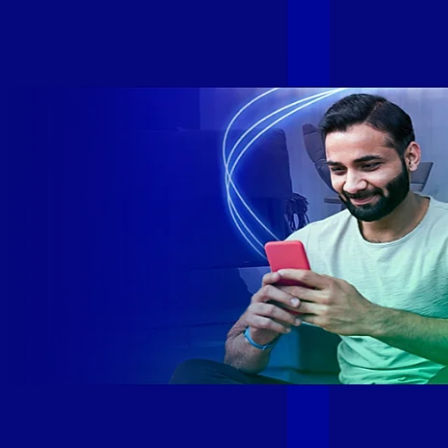
Internet Gamer. Melhor Internet Gamer de 2024: RJ, ES, SP e
DF +280 cidades: CE, DF, ES, MA, MG, MS, PA, PE, PR, RJ,
SE e SP 1,5 milhão de clientes conectados 149 mil km de
rede fibra óptica