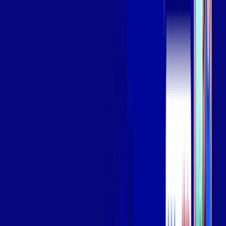
Assista filmes e séries em 4k sem interrupções