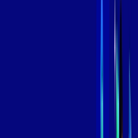
/MÊS
Contratar Agora
Contratar Agora
600 MEGA
INTERNET
Benefícios:
Oferta Válida por 3 meses, após 119,99/mês.
O melhor Wi-Fi
Assinaturas inclusas:
aya bookes
skeelo