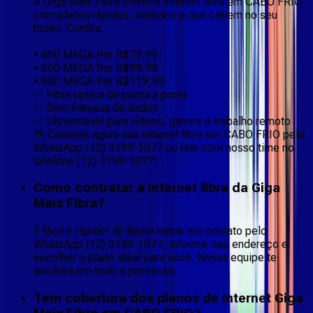
A Giga Mais Fibra oferece internet fibra em CABO FRIO
com planos rápidos, estáveis e que cabem no seu
bolso. Confira:
• 400 MEGA Por R$79,99
• 600 MEGA Por R$99,99
• 800 MEGA Por R$119,99
✅ Fibra óptica de ponta a ponta
✅ Sem franquia de dados
✅ Ultraestável para vídeos, games e trabalho remoto
💬 Contrate agora sua internet fibra em CABO FRIO pelo
WhatsApp (12) 3199-1077 ou fale com nosso time no
telefone (12) 3199-1077!
Como contratar a internet fibra da Giga
Mais Fibra?
É fácil e rápido! 🤩 Basta entrar em contato pelo
WhatsApp (12) 3199-1077, informar seu endereço e
escolher o plano ideal para você. Nossa equipe te
auxiliará em todo o processo.
Tem cobertura dos planos de internet Giga