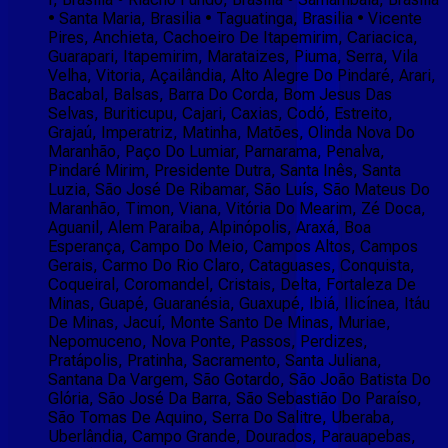
• Santa Maria, Brasilia • Taguatinga, Brasilia • Vicente
Pires, Anchieta, Cachoeiro De Itapemirim, Cariacica,
Guarapari, Itapemirim, Marataizes, Piuma, Serra, Vila
Velha, Vitoria, Açailândia, Alto Alegre Do Pindaré, Arari,
Bacabal, Balsas, Barra Do Corda, Bom Jesus Das
Selvas, Buriticupu, Cajari, Caxias, Codó, Estreito,
Grajaú, Imperatriz, Matinha, Matões, Olinda Nova Do
Maranhão, Paço Do Lumiar, Parnarama, Penalva,
Pindaré Mirim, Presidente Dutra, Santa Inês, Santa
Luzia, São José De Ribamar, São Luís, São Mateus Do
Maranhão, Timon, Viana, Vitória Do Mearim, Zé Doca,
Aguanil, Alem Paraiba, Alpinópolis, Araxá, Boa
Esperança, Campo Do Meio, Campos Altos, Campos
Gerais, Carmo Do Rio Claro, Cataguases, Conquista,
Coqueiral, Coromandel, Cristais, Delta, Fortaleza De
Minas, Guapé, Guaranésia, Guaxupé, Ibiá, Ilicínea, Itáu
De Minas, Jacuí, Monte Santo De Minas, Muriae,
Nepomuceno, Nova Ponte, Passos, Perdizes,
Pratápolis, Pratinha, Sacramento, Santa Juliana,
Santana Da Vargem, São Gotardo, São João Batista Do
Glória, São José Da Barra, São Sebastião Do Paraíso,
São Tomas De Aquino, Serra Do Salitre, Uberaba,
Uberlândia, Campo Grande, Dourados, Parauapebas,