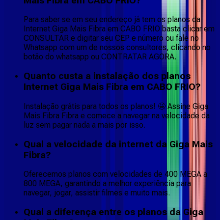
Mais Fibra em CABO FRIO?
Para saber se em seu endereço já tem os planos da
Internet Giga Mais Fibra em CABO FRIO basta clicar em
CONSULTAR e digitar seu CEP e número ou fale no
Whatsapp com um de nossos consultores, clicando no
botão do whatsapp ou CONTRATAR AGORA.
Quanto custa a instalação dos planos
Internet Giga Mais Fibra em CABO FRIO?
Instalação grátis para todos os planos! 🤩 Assine Giga
Mais Fibra Fibra e comece a navegar na velocidade da
luz sem pagar nada a mais por isso.
Qual a velocidade da internet da Giga Mais
Fibra?
Oferecemos planos com velocidades de 400 MEGA a
800 MEGA, garantindo a melhor experiência para
navegar, jogar, assistir filmes e muito mais.
Qual a diferença entre os planos da Giga