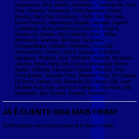
Saquarema, Silva Jardim, Sumidouro, Teresopolis, Tres
Rios, Valenca, Vassouras, Volta Redonda, Caxias,
Aracaju, Barra Dos Coqueiros, Cedro De São João,
Divina Pastora, Itaporanga D'Ajuda, Japoatã, Lagarto,
Laranjeiras, Nossa Senhora Do Socorro, Propriá,
Rosário Do Catete, São Cristóvão, Siriri, Telha,
Altinópolis, Aramina, Bertioga, Caçapava,
Caraguatatuba, Cubatão, Diadema, Ferraz De
Vasconcelos, Franca, Guará, Guarujá, Guarulhos,
Igarapava, Ilhabela, Ipuã, Itanhaém, Itirapuã, Ituverava,
Jacareí, Mauá, Mogi Das Cruzes, Mongaguá, Morro
Agudo, Orlândia, Patrocínio Paulista, Peruíbe, Poá,
Praia Grande, Ribeirão Pires, Ribeirão Preto, Rio Grande
Da Serra, Santos, São Bernardo Do Campo, São José
Da Bela Vista, São José Dos Campos, São Paulo, São
Sebastião, São Vicente, Suzano, Taubaté.
JÁ É CLIENTE
GIGA MAIS FIBRA
?
Confira alguns serviços pra quem ja é nosso cliente: