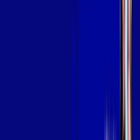
SEU
PLANO DE INTERNET
aya bookes
skeelo
Assine Internet Fibra Giga Mais Fibra
em CABO FRIO
A internet da Giga Mais Fibra em CABO FRIO é muito rápida
para você navegar, assistir a vídeos, ver seus shows
preferidos, ouvir músicas e levar a sua experiência de jogo
online a outro nível. Clique em CONTRATAR AGORA, ou fale
com um de nossos consultores via WhatsApp, e mude de vez
para a Giga Mais Fibra Internet Banda Larga.
FALAR COM CONSULTOR