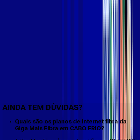
Faça downloads e uploads rápidos e sem quedas
AINDA TEM DÚVIDAS?
Quais são os planos de internet fibra da
Giga Mais Fibra em CABO FRIO?