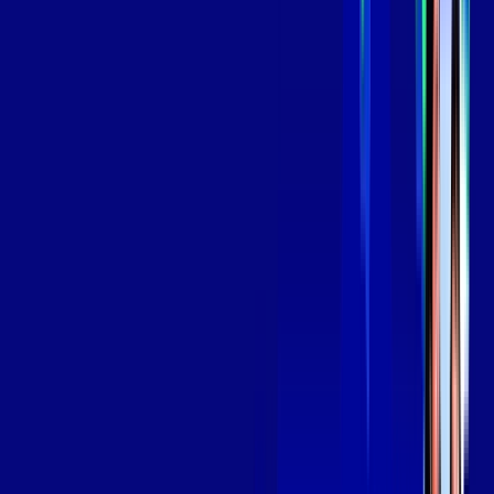
aya bookes
skeelo
*Confira as condições dessa oferta +
de
R$ 139,99
/mês
por:
R$
119
,
99
/MÊS
Contratar Agora
Contratar Agora
OS MELHORES APPS INCLUSOS NO