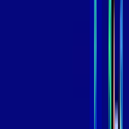
*Confira as condições dessa oferta +
de
R$ 119,99
/mês
por:
R$
99
,
99
/MÊS
Contratar Agora
Contratar Agora
800 MEGA
INTERNET
Benefícios:
Oferta Válida por 3 meses, após 139,99/mês.
O melhor Wi-Fi
Assinaturas inclusas: