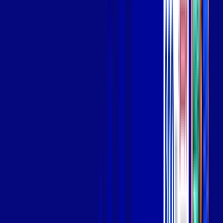
Wi-fi de alta performance para curtir e compartilhar à vontade