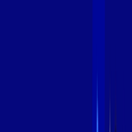
400 MEGA
INTERNET
Benefícios:
Oferta Válida por 3 meses, após 99,99/mês.
O melhor Wi-Fi
Assinaturas inclusas:
aya bookes
*Confira as condições dessa oferta +
de
R$ 99,99
/mês
por:
R$
79
,
99