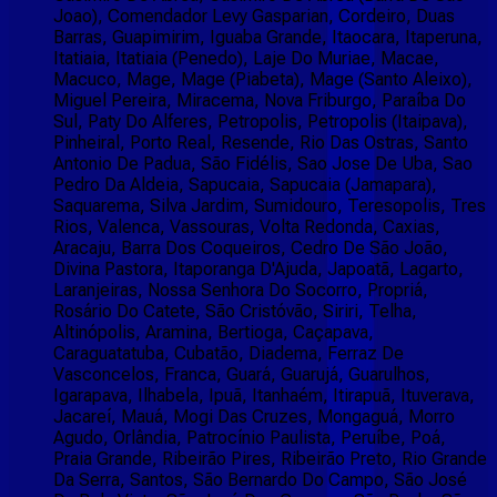
Joao), Comendador Levy Gasparian, Cordeiro, Duas
Barras, Guapimirim, Iguaba Grande, Itaocara, Itaperuna,
Itatiaia, Itatiaia (Penedo), Laje Do Muriae, Macae,
Macuco, Mage, Mage (Piabeta), Mage (Santo Aleixo),
Miguel Pereira, Miracema, Nova Friburgo, Paraíba Do
Sul, Paty Do Alferes, Petropolis, Petropolis (Itaipava),
Pinheiral, Porto Real, Resende, Rio Das Ostras, Santo
Antonio De Padua, São Fidélis, Sao Jose De Uba, Sao
Pedro Da Aldeia, Sapucaia, Sapucaia (Jamapara),
Saquarema, Silva Jardim, Sumidouro, Teresopolis, Tres
Rios, Valenca, Vassouras, Volta Redonda, Caxias,
Aracaju, Barra Dos Coqueiros, Cedro De São João,
Divina Pastora, Itaporanga D'Ajuda, Japoatã, Lagarto,
Laranjeiras, Nossa Senhora Do Socorro, Propriá,
Rosário Do Catete, São Cristóvão, Siriri, Telha,
Altinópolis, Aramina, Bertioga, Caçapava,
Caraguatatuba, Cubatão, Diadema, Ferraz De
Vasconcelos, Franca, Guará, Guarujá, Guarulhos,
Igarapava, Ilhabela, Ipuã, Itanhaém, Itirapuã, Ituverava,
Jacareí, Mauá, Mogi Das Cruzes, Mongaguá, Morro
Agudo, Orlândia, Patrocínio Paulista, Peruíbe, Poá,
Praia Grande, Ribeirão Pires, Ribeirão Preto, Rio Grande
Da Serra, Santos, São Bernardo Do Campo, São José