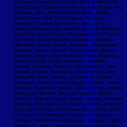
Coqueiral, Coromandel, Cristais, Delta, Fortaleza De
Minas, Guapé, Guaranésia, Guaxupé, Ibiá, Ilicínea, Itáu
De Minas, Jacuí, Monte Santo De Minas, Muriae,
Nepomuceno, Nova Ponte, Passos, Perdizes,
Pratápolis, Pratinha, Sacramento, Santa Juliana,
Santana Da Vargem, São Gotardo, São João Batista Do
Glória, São José Da Barra, São Sebastião Do Paraíso,
São Tomas De Aquino, Serra Do Salitre, Uberaba,
Uberlândia, Campo Grande, Dourados, Parauapebas,
Carnaíba, Carpina, Caruaru, Flores, Goiana, Ilha De
Itamaracá, Ipojuca, Itapissuma, Limoeiro, Mirandiba,
Nazaré Da Mata, Olinda, Parnamirim, Paudalho,
Paulista, Salgueiro, Santa Cruz Do Capibaribe, Serra
Talhada, Surubim, Terra Nova, Timbaúba, Toritama,
Verdejante, Altos, Parnaíba, Teresina, Apucarana,
Arapongas, Araruna, Campo Mourão, Cianorte, Doutor
Camargo, Engenheiro Beltrão, Jandaia Do Sul, Jussara,
Mandaguari, Marialva, Maringá, Paiçandu, Peabiru,
Rolândia, Telêmaco Borba, Ubiratã, Aperibe, Araruama,
Araruama (Praia Seca), Armacao Dos Buzios, Arraial Do
Cabo, Barra Do Pirai, Barra Mansa, Bom Jardim, Cabo
Frio, Cabo Frio (Unamar), Cachoeiras De Macacu,
Cambuci, Campos Dos Goytacazes, Cantagalo, Carmo,
Casimiro De Abreu, Casimiro De Abreu (Barra De Sao