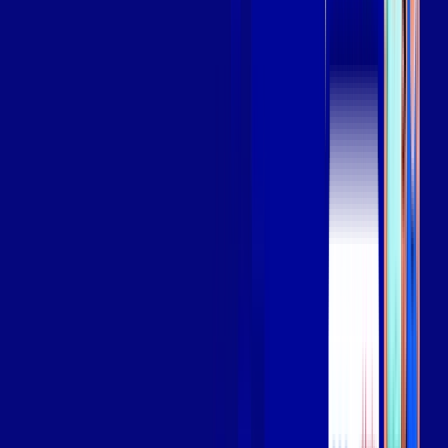
Assista filmes e séries em 4k sem interrupções