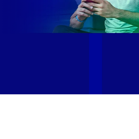
Site desenvolvido e publicado por PSP Intermediação De
Serviços LTDA I 17.082.481/0001-24. Parceiro autorizado
GIGA MAIS FIBRA. Uso da marca regulamentado. Todos os
direitos reservados.