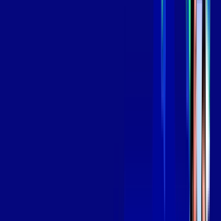
Assinaturas inclusas:
aya bookes
skeelo
*Confira as condições dessa oferta +
de
R$ 139,99
/mês
por:
R$
119
,
99
/MÊS
Contratar Agora
Contratar Agora