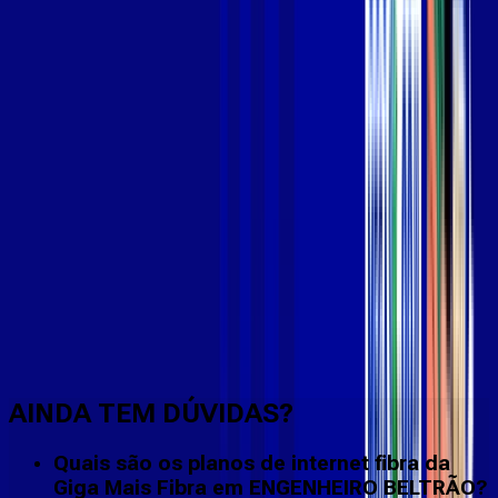
Faça downloads e uploads rápidos e sem quedas
AINDA TEM DÚVIDAS?
Quais são os planos de internet fibra da
Giga Mais Fibra em ENGENHEIRO BELTRÃO?