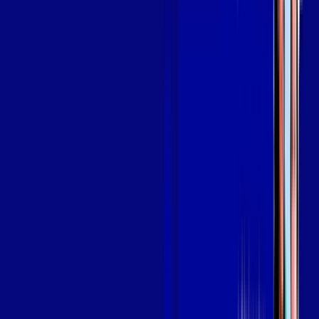
OS MELHORES APPS INCLUSOS NO
SEU
PLANO DE INTERNET
aya bookes
skeelo
Assine Internet Fibra Giga Mais Fibra
em ENGENHEIRO BELTRÃO
A internet da Giga Mais Fibra em ENGENHEIRO BELTRÃO é
muito rápida para você navegar, assistir a vídeos, ver seus
shows preferidos, ouvir músicas e levar a sua experiência de
jogo online a outro nível. Clique em CONTRATAR AGORA, ou
fale com um de nossos consultores via WhatsApp, e mude de
vez para a Giga Mais Fibra Internet Banda Larga.
FALAR COM CONSULTOR