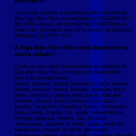
meu bairro?
Você pode consultar a cobertura e planos de internet
fibra Giga Mais Fibra para seu bairro em ENGENHEIRO
BELTRÃO clicando em CONSULTAR COBERTURA no
nosso site, informando seu CEP e número, ou fale pelo
WhatsApp (12) 3199-1077.
A Giga Mais Fibra Fibra está disponível na
minha cidade?
Confira se sua cidade já está na área de cobertura da
Giga Mais Fibra Fibra, com planos de internet fibra
óptica de ultravelocidade:
Acaraú, Acopiara, Aiuaba, Antonina Do Norte, Aquiraz,
Araripe, Arneiroz, Assare, Barbalha, Beberibe, Brejo
Santo, Camocim, Campos Sales, Cariús, Cascavel,
Catarina, Caucaia, Cedro, Crateús, Crato, Cruz,
Eusébio, Farias Brito, Fortaleza, Fortim, Frecheirinha,
Graça, Granja, Ibiapina, Icó, Iguatu, Independência,
Itaitinga, Itapipoca, Itarema, Jati, Jijoca De
Jericoacoara, Juazeiro Do Norte, Jucás, Lavras Da
Mangabeira, Limoeiro Do Norte, Maracanaú,
Maranguape, Mauriti, Missão Velha, Mombaça, Morada