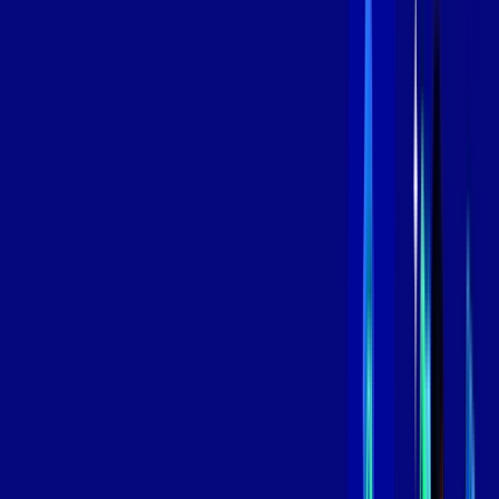
,
99
/MÊS
Contratar Agora
Contratar Agora
600 MEGA
INTERNET
Benefícios:
Oferta Válida por 3 meses, após 119,99/mês.
O melhor Wi-Fi
Assinaturas inclusas:
aya bookes