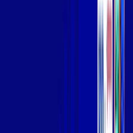
Wi-fi de alta performance para curtir e compartilhar à vontade