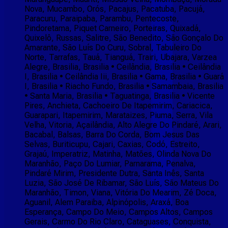
Nova, Mucambo, Orós, Pacajus, Pacatuba, Pacujá,
Paracuru, Paraipaba, Parambu, Pentecoste,
Pindoretama, Piquet Carneiro, Porteiras, Quixadá,
Quixelô, Russas, Salitre, São Benedito, São Gonçalo Do
Amarante, São Luís Do Curu, Sobral, Tabuleiro Do
Norte, Tarrafas, Tauá, Tianguá, Trairi, Ubajara, Varzea
Alegre, Brasilia, Brasilia • Ceilândia, Brasilia • Ceilândia
I, Brasilia • Ceilândia Iii, Brasilia • Gama, Brasilia • Guará
I, Brasilia • Riacho Fundo, Brasilia • Samambaia, Brasilia
• Santa Maria, Brasilia • Taguatinga, Brasilia • Vicente
Pires, Anchieta, Cachoeiro De Itapemirim, Cariacica,
Guarapari, Itapemirim, Marataizes, Piuma, Serra, Vila
Velha, Vitoria, Açailândia, Alto Alegre Do Pindaré, Arari,
Bacabal, Balsas, Barra Do Corda, Bom Jesus Das
Selvas, Buriticupu, Cajari, Caxias, Codó, Estreito,
Grajaú, Imperatriz, Matinha, Matões, Olinda Nova Do
Maranhão, Paço Do Lumiar, Parnarama, Penalva,
Pindaré Mirim, Presidente Dutra, Santa Inês, Santa
Luzia, São José De Ribamar, São Luís, São Mateus Do
Maranhão, Timon, Viana, Vitória Do Mearim, Zé Doca,
Aguanil, Alem Paraiba, Alpinópolis, Araxá, Boa
Esperança, Campo Do Meio, Campos Altos, Campos
Gerais, Carmo Do Rio Claro, Cataguases, Conquista,