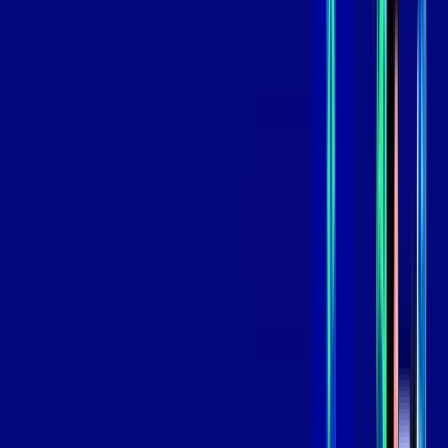
skeelo
*Confira as condições dessa oferta +
de
R$ 119,99
/mês
por:
R$
99
,
99
/MÊS
Contratar Agora
Contratar Agora
800 MEGA
INTERNET
Benefícios:
Oferta Válida por 3 meses, após 139,99/mês.
O melhor Wi-Fi