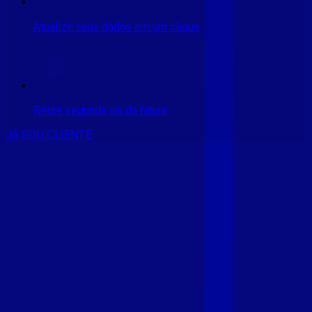
Atualize seus dados em um clique
Retire segunda via da fatura
JÁ SOU CLIENTE
CONSULTE RÁPIDO AS
CIDADES
ATENDIDAS
Clique em sua cidade abaixo e confira as melhores ofertas de
internet fibra da
Giga Mais Fibra
CE - ACARAÚ
CE - ACOPIARA
CE - AIUABA
CE - ANTONINA
DO NORTE
CE - AQUIRAZ
CE - ARARIPE
CE - ARNEIROZ
CE -
ASSARE
CE - BARBALHA
CE - BEBERIBE
CE - BREJO
SANTO
CE - CAMOCIM
CE - CAMPOS SALES
CE - CARIÚS
CE
- CASCAVEL
CE - CATARINA
CE - CAUCAIA
CE - CEDRO
CE -