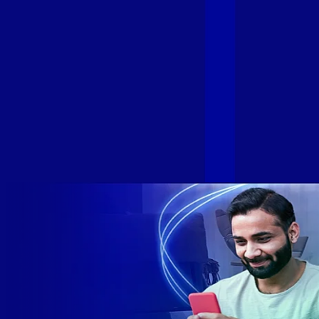
cada vez mais com uma Internet com mais estabilidade,
velocidade e possibilidades. Recentemente, as operadoras
de Telecomunicações VIP, Click, Ligue, Niu, Mob, Univox e
Sumicity, também integrantes da Alloha Fibra, uniram-se à
GIGA+ Fibra para fortalecer ainda mais o propósito do grupo
de levar qualidade de conexão por fibra óptica para todo país.
Com esta união, nossa Internet ultrarrápida estará nas casas
de milhares de brasileiros em mais de 280 cidades do Brasil
– tudo isso com a qualidade da Melhor Velocidade e Melhor
Internet Gamer. Melhor Internet Gamer de 2024: RJ, ES, SP e
DF +280 cidades: CE, DF, ES, MA, MG, MS, PA, PE, PR, RJ,
SE e SP 1,5 milhão de clientes conectados 149 mil km de
rede fibra óptica