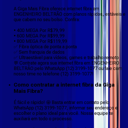
A Giga Mais Fibra oferece internet fibra em
ENGENHEIRO BELTRÃO com planos rápidos, estáveis e
que cabem no seu bolso. Confira:
• 400 MEGA Por R$79,99
• 600 MEGA Por R$99,99
• 800 MEGA Por R$119,99
✅ Fibra óptica de ponta a ponta
✅ Sem franquia de dados
✅ Ultraestável para vídeos, games e trabalho remoto
💬 Contrate agora sua internet fibra em ENGENHEIRO
BELTRÃO pelo WhatsApp (12) 3199-1077 ou fale com
nosso time no telefone (12) 3199-1077!
Como contratar a internet fibra da Giga
Mais Fibra?
É fácil e rápido! 🤩 Basta entrar em contato pelo
WhatsApp (12) 3199-1077, informar seu endereço e
escolher o plano ideal para você. Nossa equipe te
auxiliará em todo o processo.