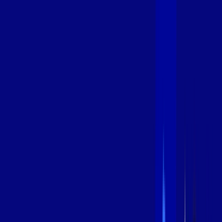
400 MEGA
INTERNET
Benefícios:
Oferta Válida por 3 meses, após 99,99/mês.
O melhor Wi-Fi
Assinaturas inclusas:
aya bookes
*Confira as condições dessa oferta +
de
R$ 99,99
/mês
por:
R$
79