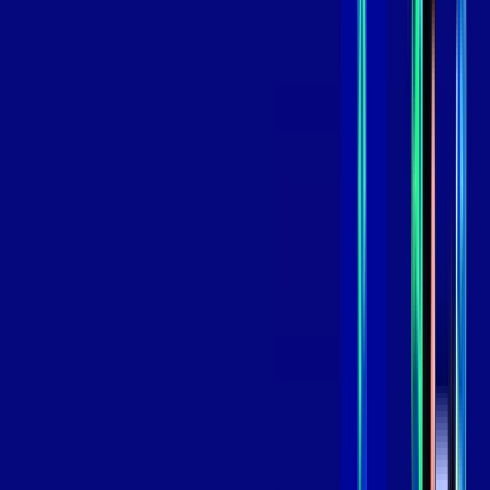
skeelo
*Confira as condições dessa oferta +
de
R$ 109,99
/mês
por:
R$
89
,
99
/MÊS
Contratar Agora
Contratar Agora
800 MEGA
INTERNET
Benefícios:
Oferta Válida por 3 meses, após 129,99/mês.
O melhor Wi-Fi