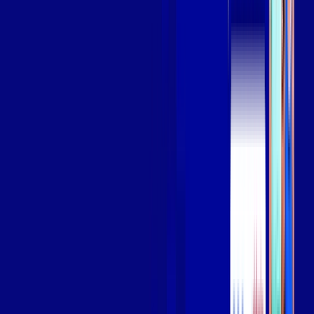
Assista filmes e séries em 4k sem interrupções