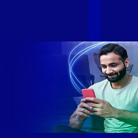
de milhares de brasileiros em mais de 280 cidades do Brasil
– tudo isso com a qualidade da Melhor Velocidade e Melhor
Internet Gamer. Melhor Internet Gamer de 2024: RJ, ES, SP e
DF +280 cidades: CE, DF, ES, MA, MG, MS, PA, PE, PR, RJ,
SE e SP 1,5 milhão de clientes conectados 149 mil km de
rede fibra óptica