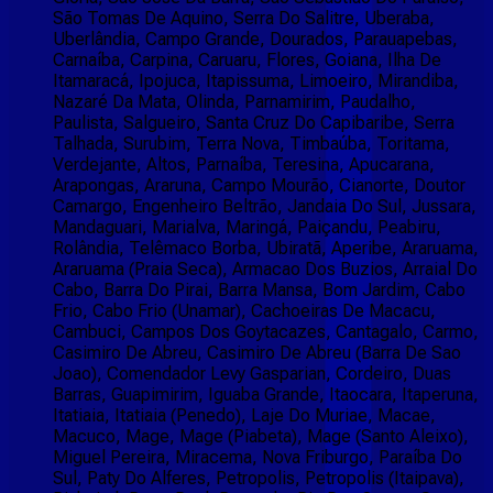
São Tomas De Aquino, Serra Do Salitre, Uberaba,
Uberlândia, Campo Grande, Dourados, Parauapebas,
Carnaíba, Carpina, Caruaru, Flores, Goiana, Ilha De
Itamaracá, Ipojuca, Itapissuma, Limoeiro, Mirandiba,
Nazaré Da Mata, Olinda, Parnamirim, Paudalho,
Paulista, Salgueiro, Santa Cruz Do Capibaribe, Serra
Talhada, Surubim, Terra Nova, Timbaúba, Toritama,
Verdejante, Altos, Parnaíba, Teresina, Apucarana,
Arapongas, Araruna, Campo Mourão, Cianorte, Doutor
Camargo, Engenheiro Beltrão, Jandaia Do Sul, Jussara,
Mandaguari, Marialva, Maringá, Paiçandu, Peabiru,
Rolândia, Telêmaco Borba, Ubiratã, Aperibe, Araruama,
Araruama (Praia Seca), Armacao Dos Buzios, Arraial Do
Cabo, Barra Do Pirai, Barra Mansa, Bom Jardim, Cabo
Frio, Cabo Frio (Unamar), Cachoeiras De Macacu,
Cambuci, Campos Dos Goytacazes, Cantagalo, Carmo,
Casimiro De Abreu, Casimiro De Abreu (Barra De Sao
Joao), Comendador Levy Gasparian, Cordeiro, Duas
Barras, Guapimirim, Iguaba Grande, Itaocara, Itaperuna,
Itatiaia, Itatiaia (Penedo), Laje Do Muriae, Macae,
Macuco, Mage, Mage (Piabeta), Mage (Santo Aleixo),
Miguel Pereira, Miracema, Nova Friburgo, Paraíba Do
Sul, Paty Do Alferes, Petropolis, Petropolis (Itaipava),