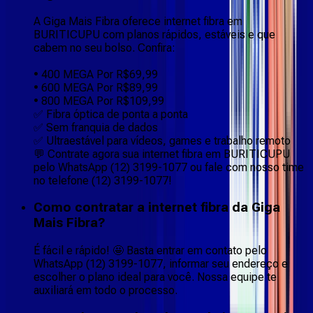
A Giga Mais Fibra oferece internet fibra em
BURITICUPU com planos rápidos, estáveis e que
cabem no seu bolso. Confira:
• 400 MEGA Por R$69,99
• 600 MEGA Por R$89,99
• 800 MEGA Por R$109,99
✅ Fibra óptica de ponta a ponta
✅ Sem franquia de dados
✅ Ultraestável para vídeos, games e trabalho remoto
💬 Contrate agora sua internet fibra em BURITICUPU
pelo WhatsApp (12) 3199-1077 ou fale com nosso time
no telefone (12) 3199-1077!
Como contratar a internet fibra da Giga
Mais Fibra?
É fácil e rápido! 🤩 Basta entrar em contato pelo
WhatsApp (12) 3199-1077, informar seu endereço e
escolher o plano ideal para você. Nossa equipe te
auxiliará em todo o processo.