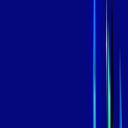
,
99
/MÊS
Contratar Agora
Contratar Agora
600 MEGA
INTERNET
Benefícios:
Oferta Válida por 3 meses, após 109,99/mês.
O melhor Wi-Fi
Assinaturas inclusas:
aya bookes