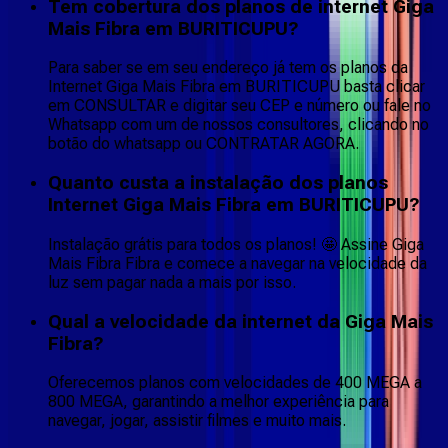
Tem cobertura dos planos de internet Giga
Mais Fibra em BURITICUPU?
Para saber se em seu endereço já tem os planos da
Internet Giga Mais Fibra em BURITICUPU basta clicar
em CONSULTAR e digitar seu CEP e número ou fale no
Whatsapp com um de nossos consultores, clicando no
botão do whatsapp ou CONTRATAR AGORA.
Quanto custa a instalação dos planos
Internet Giga Mais Fibra em BURITICUPU?
Instalação grátis para todos os planos! 🤩 Assine Giga
Mais Fibra Fibra e comece a navegar na velocidade da
luz sem pagar nada a mais por isso.
Qual a velocidade da internet da Giga Mais
Fibra?
Oferecemos planos com velocidades de 400 MEGA a
800 MEGA, garantindo a melhor experiência para
navegar, jogar, assistir filmes e muito mais.