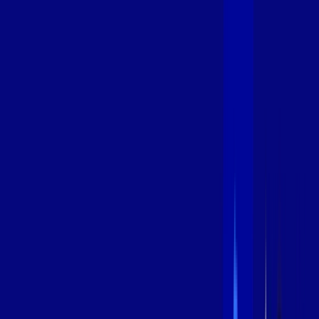
400 MEGA
INTERNET
Benefícios:
Oferta Válida por 3 meses, após 89,99/mês.
O melhor Wi-Fi
Assinaturas inclusas:
aya bookes
*Confira as condições dessa oferta +
de
R$ 89,99
/mês
por:
R$
69