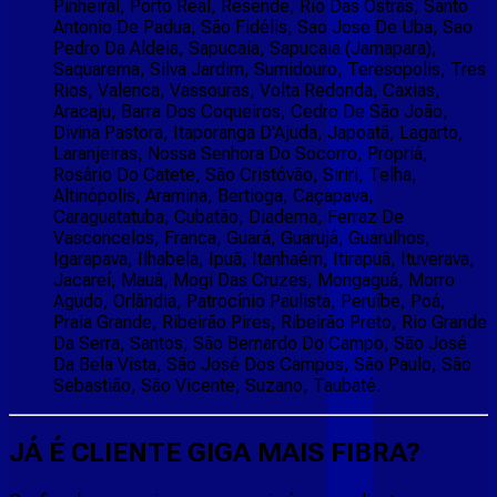
Pinheiral, Porto Real, Resende, Rio Das Ostras, Santo
Antonio De Padua, São Fidélis, Sao Jose De Uba, Sao
Pedro Da Aldeia, Sapucaia, Sapucaia (Jamapara),
Saquarema, Silva Jardim, Sumidouro, Teresopolis, Tres
Rios, Valenca, Vassouras, Volta Redonda, Caxias,
Aracaju, Barra Dos Coqueiros, Cedro De São João,
Divina Pastora, Itaporanga D'Ajuda, Japoatã, Lagarto,
Laranjeiras, Nossa Senhora Do Socorro, Propriá,
Rosário Do Catete, São Cristóvão, Siriri, Telha,
Altinópolis, Aramina, Bertioga, Caçapava,
Caraguatatuba, Cubatão, Diadema, Ferraz De
Vasconcelos, Franca, Guará, Guarujá, Guarulhos,
Igarapava, Ilhabela, Ipuã, Itanhaém, Itirapuã, Ituverava,
Jacareí, Mauá, Mogi Das Cruzes, Mongaguá, Morro
Agudo, Orlândia, Patrocínio Paulista, Peruíbe, Poá,
Praia Grande, Ribeirão Pires, Ribeirão Preto, Rio Grande
Da Serra, Santos, São Bernardo Do Campo, São José
Da Bela Vista, São José Dos Campos, São Paulo, São
Sebastião, São Vicente, Suzano, Taubaté.
JÁ É CLIENTE
GIGA MAIS FIBRA
?