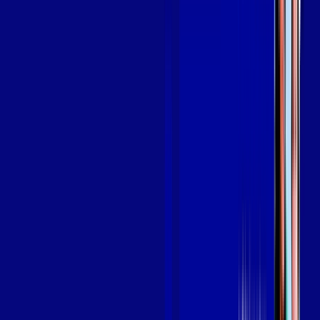
OS MELHORES APPS INCLUSOS NO
SEU
PLANO DE INTERNET
aya bookes
skeelo
Assine Internet Fibra Giga Mais Fibra
em BURITICUPU
A internet da Giga Mais Fibra em BURITICUPU é muito rápida
para você navegar, assistir a vídeos, ver seus shows
preferidos, ouvir músicas e levar a sua experiência de jogo
online a outro nível. Clique em CONTRATAR AGORA, ou fale
com um de nossos consultores via WhatsApp, e mude de vez
para a Giga Mais Fibra Internet Banda Larga.
FALAR COM CONSULTOR