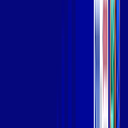
Wi-fi de alta performance para curtir e compartilhar à vontade