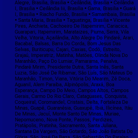
Alegre, Brasilia, Brasilia • Ceilândia, Brasilia • Ceilândia
I, Brasilia • Ceilândia Iii, Brasilia • Gama, Brasilia • Guará
I, Brasilia • Riacho Fundo, Brasilia • Samambaia, Brasilia
• Santa Maria, Brasilia • Taguatinga, Brasilia • Vicente
Pires, Anchieta, Cachoeiro De Itapemirim, Cariacica,
Guarapari, Itapemirim, Marataizes, Piuma, Serra, Vila
Velha, Vitoria, Açailândia, Alto Alegre Do Pindaré, Arari,
Bacabal, Balsas, Barra Do Corda, Bom Jesus Das
Selvas, Buriticupu, Cajari, Caxias, Codó, Estreito,
Grajaú, Imperatriz, Matinha, Matões, Olinda Nova Do
Maranhão, Paço Do Lumiar, Parnarama, Penalva,
Pindaré Mirim, Presidente Dutra, Santa Inês, Santa
Luzia, São José De Ribamar, São Luís, São Mateus Do
Maranhão, Timon, Viana, Vitória Do Mearim, Zé Doca,
Aguanil, Alem Paraiba, Alpinópolis, Araxá, Boa
Esperança, Campo Do Meio, Campos Altos, Campos
Gerais, Carmo Do Rio Claro, Cataguases, Conquista,
Coqueiral, Coromandel, Cristais, Delta, Fortaleza De
Minas, Guapé, Guaranésia, Guaxupé, Ibiá, Ilicínea, Itáu
De Minas, Jacuí, Monte Santo De Minas, Muriae,
Nepomuceno, Nova Ponte, Passos, Perdizes,
Pratápolis, Pratinha, Sacramento, Santa Juliana,
Santana Da Vargem, São Gotardo, São João Batista Do
Glória, São José Da Barra, São Sebastião Do Paraíso,