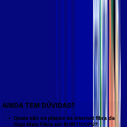
Faça downloads e uploads rápidos e sem quedas
AINDA TEM DÚVIDAS?
Quais são os planos de internet fibra da
Giga Mais Fibra em BURITICUPU?