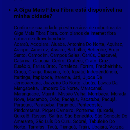
A Giga Mais Fibra Fibra está disponível na
minha cidade?
Confira se sua cidade já está na área de cobertura da
Giga Mais Fibra Fibra, com planos de internet fibra
óptica de ultravelocidade:
Acaraú, Acopiara, Aiuaba, Antonina Do Norte, Aquiraz,
Araripe, Arneiroz, Assare, Barbalha, Beberibe, Brejo
Santo, Camocim, Campos Sales, Cariús, Cascavel,
Catarina, Caucaia, Cedro, Crateús, Crato, Cruz,
Eusébio, Farias Brito, Fortaleza, Fortim, Frecheirinha,
Graça, Granja, Ibiapina, Icó, Iguatu, Independência,
Itaitinga, Itapipoca, Itarema, Jati, Jijoca De
Jericoacoara, Juazeiro Do Norte, Jucás, Lavras Da
Mangabeira, Limoeiro Do Norte, Maracanaú,
Maranguape, Mauriti, Missão Velha, Mombaça, Morada
Nova, Mucambo, Orós, Pacajus, Pacatuba, Pacujá,
Paracuru, Paraipaba, Parambu, Pentecoste,
Pindoretama, Piquet Carneiro, Porteiras, Quixadá,
Quixelô, Russas, Salitre, São Benedito, São Gonçalo Do
Amarante, São Luís Do Curu, Sobral, Tabuleiro Do
Norte, Tarrafas, Tauá, Tianguá, Trairi, Ubajara, Varzea