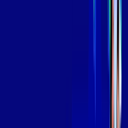
Assinaturas inclusas:
aya bookes
skeelo
*Confira as condições dessa oferta +
de
R$ 129,99
/mês
por:
R$
109
,
99
/MÊS
Contratar Agora
Contratar Agora