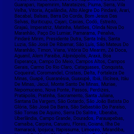
Guarapari, Itapemirim, Marataizes, Piuma, Serra, Vila
Velha, Vitoria, Açailândia, Alto Alegre Do Pindaré, Arari,
Bacabal, Balsas, Barra Do Corda, Bom Jesus Das
Selvas, Buriticupu, Cajari, Caxias, Codó, Estreito,
Grajaú, Imperatriz, Matinha, Matões, Olinda Nova Do
Maranhão, Paço Do Lumiar, Parnarama, Penalva,
Pindaré Mirim, Presidente Dutra, Santa Inês, Santa
Luzia, São José De Ribamar, São Luís, São Mateus Do
Maranhão, Timon, Viana, Vitória Do Mearim, Zé Doca,
Aguanil, Alem Paraiba, Alpinópolis, Araxá, Boa
Esperança, Campo Do Meio, Campos Altos, Campos
Gerais, Carmo Do Rio Claro, Cataguases, Conquista,
Coqueiral, Coromandel, Cristais, Delta, Fortaleza De
Minas, Guapé, Guaranésia, Guaxupé, Ibiá, Ilicínea, Itáu
De Minas, Jacuí, Monte Santo De Minas, Muriae,
Nepomuceno, Nova Ponte, Passos, Perdizes,
Pratápolis, Pratinha, Sacramento, Santa Juliana,
Santana Da Vargem, São Gotardo, São João Batista Do
Glória, São José Da Barra, São Sebastião Do Paraíso,
São Tomas De Aquino, Serra Do Salitre, Uberaba,
Uberlândia, Campo Grande, Dourados, Parauapebas,
Carnaíba, Carpina, Caruaru, Flores, Goiana, Ilha De
Itamaracá, Ipojuca, Itapissuma, Limoeiro, Mirandiba,