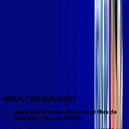
Faça downloads e uploads rápidos e sem quedas
AINDA TEM DÚVIDAS?
Quais são os planos de internet fibra da
Giga Mais Fibra em VIANA?