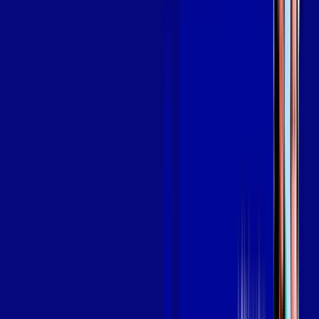
SEU
PLANO DE INTERNET
aya bookes
skeelo
Assine Internet Fibra Giga Mais Fibra
em VIANA
A internet da Giga Mais Fibra em VIANA é muito rápida para
você navegar, assistir a vídeos, ver seus shows preferidos,
ouvir músicas e levar a sua experiência de jogo online a outro
nível. Clique em CONTRATAR AGORA, ou fale com um de
nossos consultores via WhatsApp, e mude de vez para a Giga
Mais Fibra Internet Banda Larga.
FALAR COM CONSULTOR