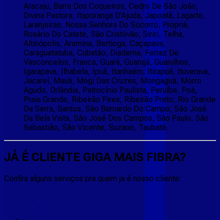
Aracaju, Barra Dos Coqueiros, Cedro De São João,
Divina Pastora, Itaporanga D'Ajuda, Japoatã, Lagarto,
Laranjeiras, Nossa Senhora Do Socorro, Propriá,
Rosário Do Catete, São Cristóvão, Siriri, Telha,
Altinópolis, Aramina, Bertioga, Caçapava,
Caraguatatuba, Cubatão, Diadema, Ferraz De
Vasconcelos, Franca, Guará, Guarujá, Guarulhos,
Igarapava, Ilhabela, Ipuã, Itanhaém, Itirapuã, Ituverava,
Jacareí, Mauá, Mogi Das Cruzes, Mongaguá, Morro
Agudo, Orlândia, Patrocínio Paulista, Peruíbe, Poá,
Praia Grande, Ribeirão Pires, Ribeirão Preto, Rio Grande
Da Serra, Santos, São Bernardo Do Campo, São José
Da Bela Vista, São José Dos Campos, São Paulo, São
Sebastião, São Vicente, Suzano, Taubaté.
JÁ É CLIENTE
GIGA MAIS FIBRA
?
Confira alguns serviços pra quem ja é nosso cliente: