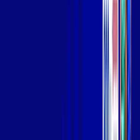
Wi-fi de alta performance para curtir e compartilhar à vontade