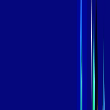
/MÊS
Contratar Agora
Contratar Agora
600 MEGA
INTERNET
Benefícios:
Oferta Válida por 3 meses, após 109,99/mês.
O melhor Wi-Fi
Assinaturas inclusas:
aya bookes
skeelo