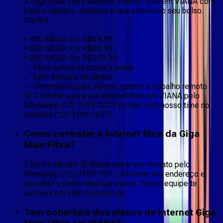
A Giga Mais Fibra oferece internet fibra em VIANA com
planos rápidos, estáveis e que cabem no seu bolso.
Confira:
• 400 MEGA Por R$69,99
• 600 MEGA Por R$89,99
• 800 MEGA Por R$109,99
✅ Fibra óptica de ponta a ponta
✅ Sem franquia de dados
✅ Ultraestável para vídeos, games e trabalho remoto
💬 Contrate agora sua internet fibra em VIANA pelo
WhatsApp (12) 3199-1077 ou fale com nosso time no
telefone (12) 3199-1077!
Como contratar a internet fibra da Giga
Mais Fibra?
É fácil e rápido! 🤩 Basta entrar em contato pelo
WhatsApp (12) 3199-1077, informar seu endereço e
escolher o plano ideal para você. Nossa equipe te
auxiliará em todo o processo.
Tem cobertura dos planos de internet Giga