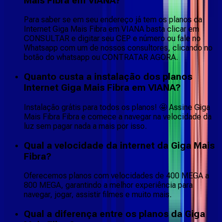
Mais Fibra em VIANA?
Para saber se em seu endereço já tem os planos da
Internet Giga Mais Fibra em VIANA basta clicar em
CONSULTAR e digitar seu CEP e número ou fale no
Whatsapp com um de nossos consultores, clicando no
botão do whatsapp ou CONTRATAR AGORA.
Quanto custa a instalação dos planos
Internet Giga Mais Fibra em VIANA?
Instalação grátis para todos os planos! 🤩 Assine Giga
Mais Fibra Fibra e comece a navegar na velocidade da
luz sem pagar nada a mais por isso.
Qual a velocidade da internet da Giga Mais
Fibra?
Oferecemos planos com velocidades de 400 MEGA a
800 MEGA, garantindo a melhor experiência para
navegar, jogar, assistir filmes e muito mais.
Qual a diferença entre os planos da Giga