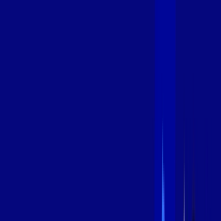
400 MEGA
INTERNET
Benefícios:
Oferta Válida por 3 meses, após 89,99/mês.
O melhor Wi-Fi
Assinaturas inclusas:
aya bookes
*Confira as condições dessa oferta +
de
R$ 89,99
/mês
por:
R$
69
,
99