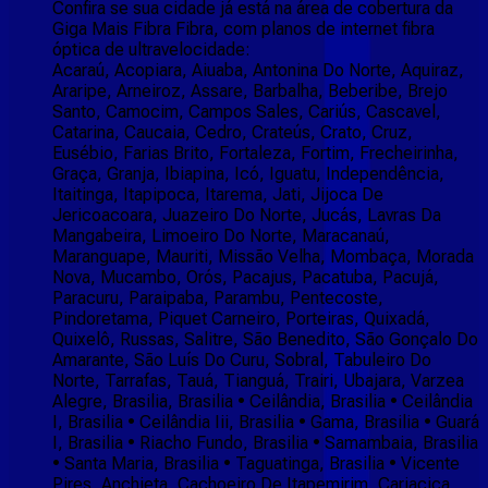
Confira se sua cidade já está na área de cobertura da
Giga Mais Fibra Fibra, com planos de internet fibra
óptica de ultravelocidade:
Acaraú, Acopiara, Aiuaba, Antonina Do Norte, Aquiraz,
Araripe, Arneiroz, Assare, Barbalha, Beberibe, Brejo
Santo, Camocim, Campos Sales, Cariús, Cascavel,
Catarina, Caucaia, Cedro, Crateús, Crato, Cruz,
Eusébio, Farias Brito, Fortaleza, Fortim, Frecheirinha,
Graça, Granja, Ibiapina, Icó, Iguatu, Independência,
Itaitinga, Itapipoca, Itarema, Jati, Jijoca De
Jericoacoara, Juazeiro Do Norte, Jucás, Lavras Da
Mangabeira, Limoeiro Do Norte, Maracanaú,
Maranguape, Mauriti, Missão Velha, Mombaça, Morada
Nova, Mucambo, Orós, Pacajus, Pacatuba, Pacujá,
Paracuru, Paraipaba, Parambu, Pentecoste,
Pindoretama, Piquet Carneiro, Porteiras, Quixadá,
Quixelô, Russas, Salitre, São Benedito, São Gonçalo Do
Amarante, São Luís Do Curu, Sobral, Tabuleiro Do
Norte, Tarrafas, Tauá, Tianguá, Trairi, Ubajara, Varzea
Alegre, Brasilia, Brasilia • Ceilândia, Brasilia • Ceilândia
I, Brasilia • Ceilândia Iii, Brasilia • Gama, Brasilia • Guará
I, Brasilia • Riacho Fundo, Brasilia • Samambaia, Brasilia
• Santa Maria, Brasilia • Taguatinga, Brasilia • Vicente
Pires, Anchieta, Cachoeiro De Itapemirim, Cariacica,