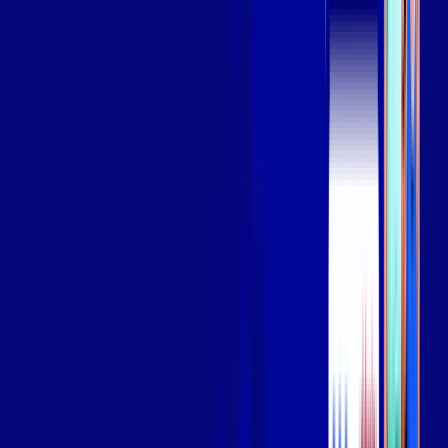
Assista filmes e séries em 4k sem interrupções