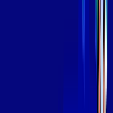
aya bookes
skeelo
*Confira as condições dessa oferta +
de
R$ 129,99
/mês
por:
R$
109
,
99
/MÊS
Contratar Agora
Contratar Agora
OS MELHORES APPS INCLUSOS NO