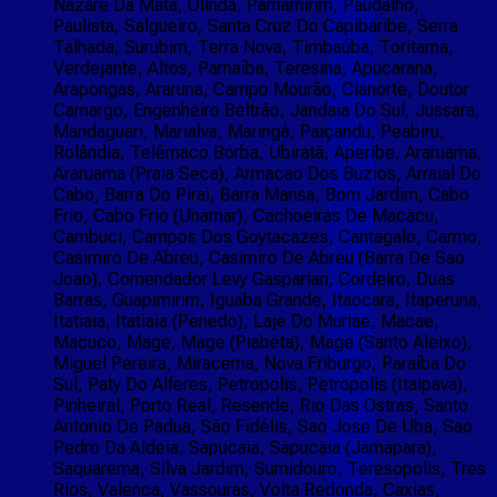
Nazaré Da Mata, Olinda, Parnamirim, Paudalho,
Paulista, Salgueiro, Santa Cruz Do Capibaribe, Serra
Talhada, Surubim, Terra Nova, Timbaúba, Toritama,
Verdejante, Altos, Parnaíba, Teresina, Apucarana,
Arapongas, Araruna, Campo Mourão, Cianorte, Doutor
Camargo, Engenheiro Beltrão, Jandaia Do Sul, Jussara,
Mandaguari, Marialva, Maringá, Paiçandu, Peabiru,
Rolândia, Telêmaco Borba, Ubiratã, Aperibe, Araruama,
Araruama (Praia Seca), Armacao Dos Buzios, Arraial Do
Cabo, Barra Do Pirai, Barra Mansa, Bom Jardim, Cabo
Frio, Cabo Frio (Unamar), Cachoeiras De Macacu,
Cambuci, Campos Dos Goytacazes, Cantagalo, Carmo,
Casimiro De Abreu, Casimiro De Abreu (Barra De Sao
Joao), Comendador Levy Gasparian, Cordeiro, Duas
Barras, Guapimirim, Iguaba Grande, Itaocara, Itaperuna,
Itatiaia, Itatiaia (Penedo), Laje Do Muriae, Macae,
Macuco, Mage, Mage (Piabeta), Mage (Santo Aleixo),
Miguel Pereira, Miracema, Nova Friburgo, Paraíba Do
Sul, Paty Do Alferes, Petropolis, Petropolis (Itaipava),
Pinheiral, Porto Real, Resende, Rio Das Ostras, Santo
Antonio De Padua, São Fidélis, Sao Jose De Uba, Sao
Pedro Da Aldeia, Sapucaia, Sapucaia (Jamapara),
Saquarema, Silva Jardim, Sumidouro, Teresopolis, Tres
Rios, Valenca, Vassouras, Volta Redonda, Caxias,