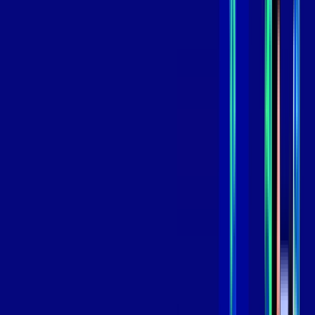
*Confira as condições dessa oferta +
de
R$ 109,99
/mês
por:
R$
89
,
99
/MÊS
Contratar Agora
Contratar Agora
800 MEGA
INTERNET
Benefícios:
Oferta Válida por 3 meses, após 129,99/mês.
O melhor Wi-Fi
Assinaturas inclusas: