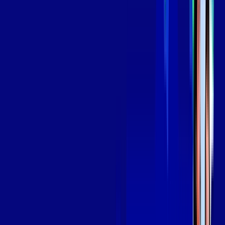
skeelo
Assine Internet Fibra Giga Mais Fibra
em MAGE (PIABETA)
A internet da Giga Mais Fibra em MAGE (PIABETA) é muito
rápida para você navegar, assistir a vídeos, ver seus shows
preferidos, ouvir músicas e levar a sua experiência de jogo
online a outro nível. Clique em CONTRATAR AGORA, ou fale
com um de nossos consultores via WhatsApp, e mude de vez
para a Giga Mais Fibra Internet Banda Larga.
FALAR COM CONSULTOR