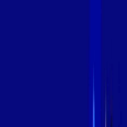
400 MEGA
INTERNET
Benefícios:
Oferta Válida por 3 meses, após 99,99/mês.
O melhor Wi-Fi
Assinaturas inclusas:
aya bookes
*Confira as condições dessa oferta +
de
R$ 99,99
/mês
por:
R$
79