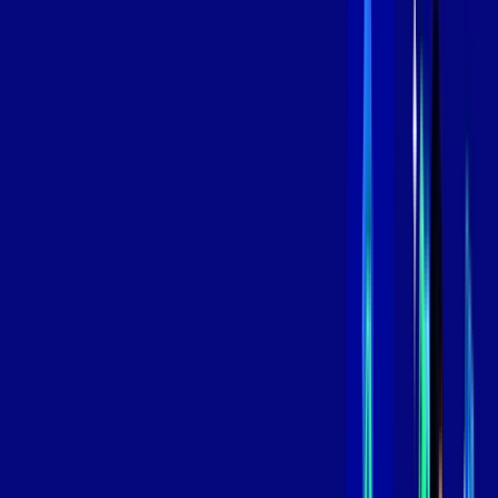
,
99
/MÊS
Contratar Agora
Contratar Agora
600 MEGA
INTERNET
Benefícios:
Oferta Válida por 3 meses, após 119,99/mês.
O melhor Wi-Fi
Assinaturas inclusas:
aya bookes