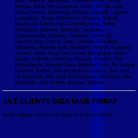
Rios, Valenca, Vassouras, Volta Redonda, Caxias,
Aracaju, Barra Dos Coqueiros, Cedro De São João,
Divina Pastora, Itaporanga D'Ajuda, Japoatã, Lagarto,
Laranjeiras, Nossa Senhora Do Socorro, Propriá,
Rosário Do Catete, São Cristóvão, Siriri, Telha,
Altinópolis, Aramina, Bertioga, Caçapava,
Caraguatatuba, Cubatão, Diadema, Ferraz De
Vasconcelos, Franca, Guará, Guarujá, Guarulhos,
Igarapava, Ilhabela, Ipuã, Itanhaém, Itirapuã, Ituverava,
Jacareí, Mauá, Mogi Das Cruzes, Mongaguá, Morro
Agudo, Orlândia, Patrocínio Paulista, Peruíbe, Poá,
Praia Grande, Ribeirão Pires, Ribeirão Preto, Rio Grande
Da Serra, Santos, São Bernardo Do Campo, São José
Da Bela Vista, São José Dos Campos, São Paulo, São
Sebastião, São Vicente, Suzano, Taubaté.
JÁ É CLIENTE
GIGA MAIS FIBRA
?
Confira alguns serviços pra quem ja é nosso cliente: