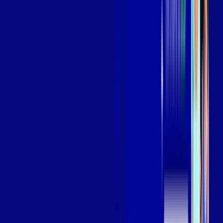
Assista filmes e séries em 4k sem interrupções