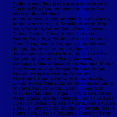
Confira se sua cidade já está na área de cobertura da
Giga Mais Fibra Fibra, com planos de internet fibra
óptica de ultravelocidade:
Acaraú, Acopiara, Aiuaba, Antonina Do Norte, Aquiraz,
Araripe, Arneiroz, Assare, Barbalha, Beberibe, Brejo
Santo, Camocim, Campos Sales, Cariús, Cascavel,
Catarina, Caucaia, Cedro, Crateús, Crato, Cruz,
Eusébio, Farias Brito, Fortaleza, Fortim, Frecheirinha,
Graça, Granja, Ibiapina, Icó, Iguatu, Independência,
Itaitinga, Itapipoca, Itarema, Jati, Jijoca De
Jericoacoara, Juazeiro Do Norte, Jucás, Lavras Da
Mangabeira, Limoeiro Do Norte, Maracanaú,
Maranguape, Mauriti, Missão Velha, Mombaça, Morada
Nova, Mucambo, Orós, Pacajus, Pacatuba, Pacujá,
Paracuru, Paraipaba, Parambu, Pentecoste,
Pindoretama, Piquet Carneiro, Porteiras, Quixadá,
Quixelô, Russas, Salitre, São Benedito, São Gonçalo Do
Amarante, São Luís Do Curu, Sobral, Tabuleiro Do
Norte, Tarrafas, Tauá, Tianguá, Trairi, Ubajara, Varzea
Alegre, Brasilia, Brasilia • Ceilândia, Brasilia • Ceilândia
I, Brasilia • Ceilândia Iii, Brasilia • Gama, Brasilia • Guará
I, Brasilia • Riacho Fundo, Brasilia • Samambaia, Brasilia
• Santa Maria, Brasilia • Taguatinga, Brasilia • Vicente