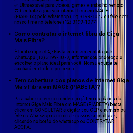
✅ Ultraestável para vídeos, games e trabalho remoto
💬 Contrate agora sua internet fibra em MAGE
(PIABETA) pelo WhatsApp (12) 3199-1077 ou fale com
nosso time no telefone (12) 3199-1077!
Como contratar a internet fibra da Giga
Mais Fibra?
É fácil e rápido! 🤩 Basta entrar em contato pelo
WhatsApp (12) 3199-1077, informar seu endereço e
escolher o plano ideal para você. Nossa equipe te
auxiliará em todo o processo.
Tem cobertura dos planos de internet Giga
Mais Fibra em MAGE (PIABETA)?
Para saber se em seu endereço já tem os planos da
Internet Giga Mais Fibra em MAGE (PIABETA) basta
clicar em CONSULTAR e digitar seu CEP e número ou
fale no Whatsapp com um de nossos consultores,
clicando no botão do whatsapp ou CONTRATAR
AGORA.