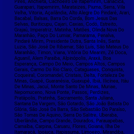
Pires, Anchieta, Cachoeiro De Itapemirim, Cariacica,
Guarapari, Itapemirim, Marataizes, Piuma, Serra, Vila
Velha, Vitoria, Açailândia, Alto Alegre Do Pindaré, Arari,
Bacabal, Balsas, Barra Do Corda, Bom Jesus Das
Selvas, Buriticupu, Cajari, Caxias, Codó, Estreito,
Grajaú, Imperatriz, Matinha, Matões, Olinda Nova Do
Maranhão, Paço Do Lumiar, Parnarama, Penalva,
Pindaré Mirim, Presidente Dutra, Santa Inês, Santa
Luzia, São José De Ribamar, São Luís, São Mateus Do
Maranhão, Timon, Viana, Vitória Do Mearim, Zé Doca,
Aguanil, Alem Paraiba, Alpinópolis, Araxá, Boa
Esperança, Campo Do Meio, Campos Altos, Campos
Gerais, Carmo Do Rio Claro, Cataguases, Conquista,
Coqueiral, Coromandel, Cristais, Delta, Fortaleza De
Minas, Guapé, Guaranésia, Guaxupé, Ibiá, Ilicínea, Itáu
De Minas, Jacuí, Monte Santo De Minas, Muriae,
Nepomuceno, Nova Ponte, Passos, Perdizes,
Pratápolis, Pratinha, Sacramento, Santa Juliana,
Santana Da Vargem, São Gotardo, São João Batista Do
Glória, São José Da Barra, São Sebastião Do Paraíso,
São Tomas De Aquino, Serra Do Salitre, Uberaba,
Uberlândia, Campo Grande, Dourados, Parauapebas,
Carnaíba, Carpina, Caruaru, Flores, Goiana, Ilha De
Itamaracá, Ipojuca, Itapissuma, Limoeiro, Mirandiba,