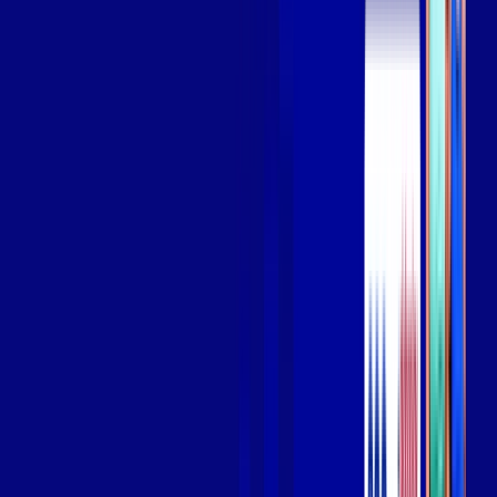
Wi-fi de alta performance para curtir e compartilhar à vontade