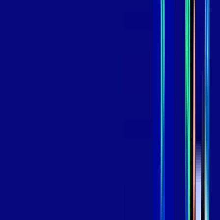
skeelo
*Confira as condições dessa oferta +
de
R$ 119,99
/mês
por:
R$
99
,
99
/MÊS
Contratar Agora
Contratar Agora
OS MELHORES APPS INCLUSOS NO
SEU
PLANO DE INTERNET
aya bookes