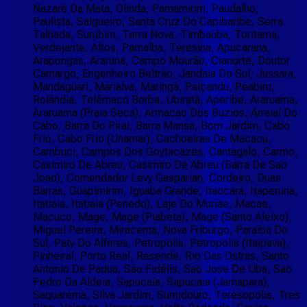
Nazaré Da Mata, Olinda, Parnamirim, Paudalho,
Paulista, Salgueiro, Santa Cruz Do Capibaribe, Serra
Talhada, Surubim, Terra Nova, Timbaúba, Toritama,
Verdejante, Altos, Parnaíba, Teresina, Apucarana,
Arapongas, Araruna, Campo Mourão, Cianorte, Doutor
Camargo, Engenheiro Beltrão, Jandaia Do Sul, Jussara,
Mandaguari, Marialva, Maringá, Paiçandu, Peabiru,
Rolândia, Telêmaco Borba, Ubiratã, Aperibe, Araruama,
Araruama (Praia Seca), Armacao Dos Buzios, Arraial Do
Cabo, Barra Do Pirai, Barra Mansa, Bom Jardim, Cabo
Frio, Cabo Frio (Unamar), Cachoeiras De Macacu,
Cambuci, Campos Dos Goytacazes, Cantagalo, Carmo,
Casimiro De Abreu, Casimiro De Abreu (Barra De Sao
Joao), Comendador Levy Gasparian, Cordeiro, Duas
Barras, Guapimirim, Iguaba Grande, Itaocara, Itaperuna,
Itatiaia, Itatiaia (Penedo), Laje Do Muriae, Macae,
Macuco, Mage, Mage (Piabeta), Mage (Santo Aleixo),
Miguel Pereira, Miracema, Nova Friburgo, Paraíba Do
Sul, Paty Do Alferes, Petropolis, Petropolis (Itaipava),
Pinheiral, Porto Real, Resende, Rio Das Ostras, Santo
Antonio De Padua, São Fidélis, Sao Jose De Uba, Sao
Pedro Da Aldeia, Sapucaia, Sapucaia (Jamapara),
Saquarema, Silva Jardim, Sumidouro, Teresopolis, Tres