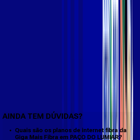
Faça downloads e uploads rápidos e sem quedas
AINDA TEM DÚVIDAS?
Quais são os planos de internet fibra da
Giga Mais Fibra em PAÇO DO LUMIAR?