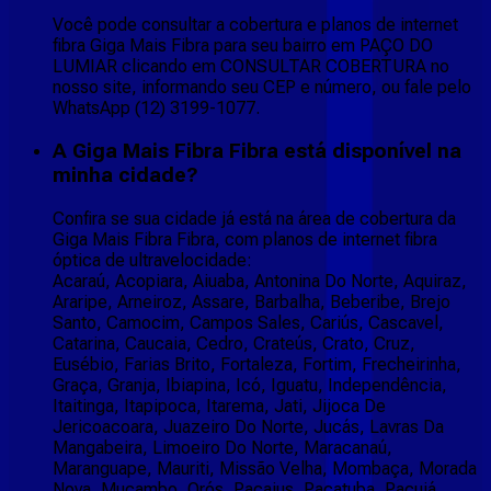
Você pode consultar a cobertura e planos de internet
fibra Giga Mais Fibra para seu bairro em PAÇO DO
LUMIAR clicando em CONSULTAR COBERTURA no
nosso site, informando seu CEP e número, ou fale pelo
WhatsApp (12) 3199-1077.
A Giga Mais Fibra Fibra está disponível na
minha cidade?
Confira se sua cidade já está na área de cobertura da
Giga Mais Fibra Fibra, com planos de internet fibra
óptica de ultravelocidade:
Acaraú, Acopiara, Aiuaba, Antonina Do Norte, Aquiraz,
Araripe, Arneiroz, Assare, Barbalha, Beberibe, Brejo
Santo, Camocim, Campos Sales, Cariús, Cascavel,
Catarina, Caucaia, Cedro, Crateús, Crato, Cruz,
Eusébio, Farias Brito, Fortaleza, Fortim, Frecheirinha,
Graça, Granja, Ibiapina, Icó, Iguatu, Independência,
Itaitinga, Itapipoca, Itarema, Jati, Jijoca De
Jericoacoara, Juazeiro Do Norte, Jucás, Lavras Da
Mangabeira, Limoeiro Do Norte, Maracanaú,
Maranguape, Mauriti, Missão Velha, Mombaça, Morada
Nova, Mucambo, Orós, Pacajus, Pacatuba, Pacujá,