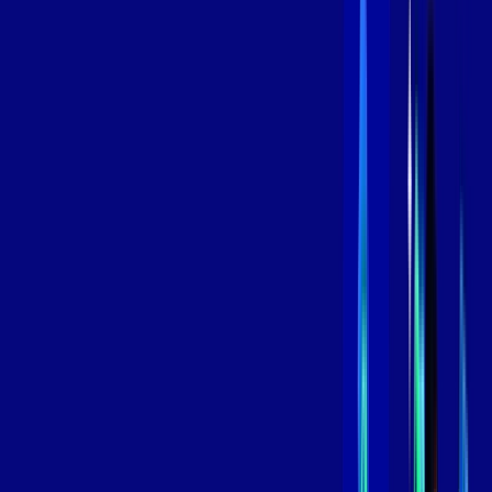
,
99
/MÊS
Contratar Agora
Contratar Agora
600 MEGA
INTERNET
Benefícios:
Oferta Válida por 3 meses, após 109,99/mês.
O melhor Wi-Fi
Assinaturas inclusas:
aya bookes