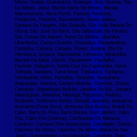
Minas, Guapé, Guaranésia, Guaxupé, Ibiá, Ilicínea, Itáu
De Minas, Jacuí, Monte Santo De Minas, Muriae,
Nepomuceno, Nova Ponte, Passos, Perdizes,
Pratápolis, Pratinha, Sacramento, Santa Juliana,
Santana Da Vargem, São Gotardo, São João Batista Do
Glória, São José Da Barra, São Sebastião Do Paraíso,
São Tomas De Aquino, Serra Do Salitre, Uberaba,
Uberlândia, Campo Grande, Dourados, Parauapebas,
Carnaíba, Carpina, Caruaru, Flores, Goiana, Ilha De
Itamaracá, Ipojuca, Itapissuma, Limoeiro, Mirandiba,
Nazaré Da Mata, Olinda, Parnamirim, Paudalho,
Paulista, Salgueiro, Santa Cruz Do Capibaribe, Serra
Talhada, Surubim, Terra Nova, Timbaúba, Toritama,
Verdejante, Altos, Parnaíba, Teresina, Apucarana,
Arapongas, Araruna, Campo Mourão, Cianorte, Doutor
Camargo, Engenheiro Beltrão, Jandaia Do Sul, Jussara,
Mandaguari, Marialva, Maringá, Paiçandu, Peabiru,
Rolândia, Telêmaco Borba, Ubiratã, Aperibe, Araruama,
Araruama (Praia Seca), Armacao Dos Buzios, Arraial Do
Cabo, Barra Do Pirai, Barra Mansa, Bom Jardim, Cabo
Frio, Cabo Frio (Unamar), Cachoeiras De Macacu,
Cambuci, Campos Dos Goytacazes, Cantagalo, Carmo,
Casimiro De Abreu, Casimiro De Abreu (Barra De Sao
Joao), Comendador Levy Gasparian, Cordeiro, Duas