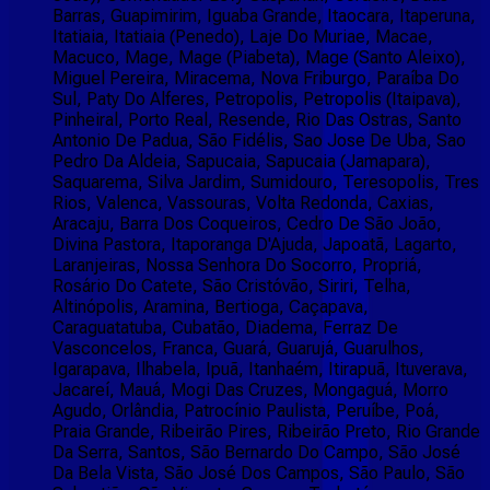
Barras, Guapimirim, Iguaba Grande, Itaocara, Itaperuna,
Itatiaia, Itatiaia (Penedo), Laje Do Muriae, Macae,
Macuco, Mage, Mage (Piabeta), Mage (Santo Aleixo),
Miguel Pereira, Miracema, Nova Friburgo, Paraíba Do
Sul, Paty Do Alferes, Petropolis, Petropolis (Itaipava),
Pinheiral, Porto Real, Resende, Rio Das Ostras, Santo
Antonio De Padua, São Fidélis, Sao Jose De Uba, Sao
Pedro Da Aldeia, Sapucaia, Sapucaia (Jamapara),
Saquarema, Silva Jardim, Sumidouro, Teresopolis, Tres
Rios, Valenca, Vassouras, Volta Redonda, Caxias,
Aracaju, Barra Dos Coqueiros, Cedro De São João,
Divina Pastora, Itaporanga D'Ajuda, Japoatã, Lagarto,
Laranjeiras, Nossa Senhora Do Socorro, Propriá,
Rosário Do Catete, São Cristóvão, Siriri, Telha,
Altinópolis, Aramina, Bertioga, Caçapava,
Caraguatatuba, Cubatão, Diadema, Ferraz De
Vasconcelos, Franca, Guará, Guarujá, Guarulhos,
Igarapava, Ilhabela, Ipuã, Itanhaém, Itirapuã, Ituverava,
Jacareí, Mauá, Mogi Das Cruzes, Mongaguá, Morro
Agudo, Orlândia, Patrocínio Paulista, Peruíbe, Poá,
Praia Grande, Ribeirão Pires, Ribeirão Preto, Rio Grande
Da Serra, Santos, São Bernardo Do Campo, São José
Da Bela Vista, São José Dos Campos, São Paulo, São