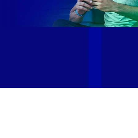
Site desenvolvido e publicado por PSP Intermediação De
Serviços LTDA I 17.082.481/0001-24. Parceiro autorizado
GIGA MAIS FIBRA. Uso da marca regulamentado. Todos os
direitos reservados.