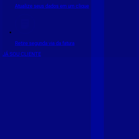
Atualize seus dados em um clique
Retire segunda via da fatura
JÁ SOU CLIENTE
CONSULTE RÁPIDO AS
CIDADES
ATENDIDAS
Clique em sua cidade abaixo e confira as melhores ofertas de
internet fibra da
Giga Mais Fibra
CE - ACARAÚ
CE - ACOPIARA
CE - AIUABA
CE - ANTONINA
DO NORTE
CE - AQUIRAZ
CE - ARARIPE
CE - ARNEIROZ
CE -
ASSARE
CE - BARBALHA
CE - BEBERIBE
CE - BREJO
SANTO
CE - CAMOCIM
CE - CAMPOS SALES
CE - CARIÚS
CE
- CASCAVEL
CE - CATARINA
CE - CAUCAIA
CE - CEDRO
CE -
CRATEÚS
CE - CRATO
CE - CRUZ
CE - EUSÉBIO
CE - FARIAS