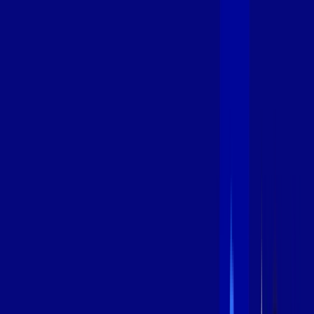
400 MEGA
INTERNET
Benefícios:
Oferta Válida por 3 meses, após 89,99/mês.
O melhor Wi-Fi
Assinaturas inclusas:
aya bookes
*Confira as condições dessa oferta +
de
R$ 89,99
/mês
por:
R$
69