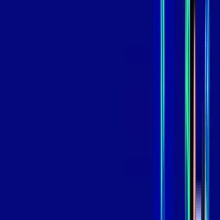
skeelo
*Confira as condições dessa oferta +
de
R$ 109,99
/mês
por:
R$
89
,
99
/MÊS
Contratar Agora
Contratar Agora
800 MEGA
INTERNET
Benefícios:
Oferta Válida por 3 meses, após 129,99/mês.
O melhor Wi-Fi