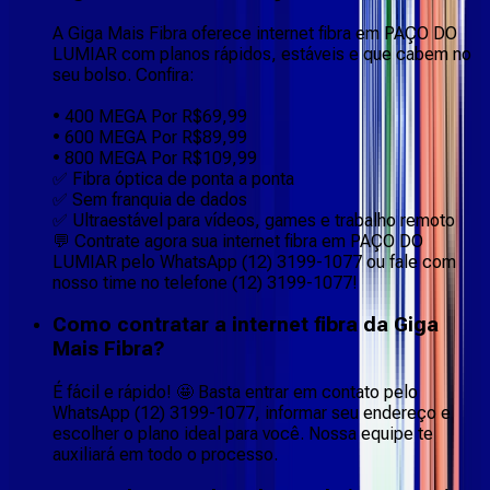
A Giga Mais Fibra oferece internet fibra em PAÇO DO
LUMIAR com planos rápidos, estáveis e que cabem no
seu bolso. Confira:
• 400 MEGA Por R$69,99
• 600 MEGA Por R$89,99
• 800 MEGA Por R$109,99
✅ Fibra óptica de ponta a ponta
✅ Sem franquia de dados
✅ Ultraestável para vídeos, games e trabalho remoto
💬 Contrate agora sua internet fibra em PAÇO DO
LUMIAR pelo WhatsApp (12) 3199-1077 ou fale com
nosso time no telefone (12) 3199-1077!
Como contratar a internet fibra da Giga
Mais Fibra?
É fácil e rápido! 🤩 Basta entrar em contato pelo
WhatsApp (12) 3199-1077, informar seu endereço e
escolher o plano ideal para você. Nossa equipe te
auxiliará em todo o processo.