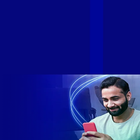
velocidade e possibilidades. Recentemente, as operadoras
de Telecomunicações VIP, Click, Ligue, Niu, Mob, Univox e
Sumicity, também integrantes da Alloha Fibra, uniram-se à
GIGA+ Fibra para fortalecer ainda mais o propósito do grupo
de levar qualidade de conexão por fibra óptica para todo país.
Com esta união, nossa Internet ultrarrápida estará nas casas
de milhares de brasileiros em mais de 280 cidades do Brasil
– tudo isso com a qualidade da Melhor Velocidade e Melhor
Internet Gamer. Melhor Internet Gamer de 2024: RJ, ES, SP e
DF +280 cidades: CE, DF, ES, MA, MG, MS, PA, PE, PR, RJ,
SE e SP 1,5 milhão de clientes conectados 149 mil km de
rede fibra óptica