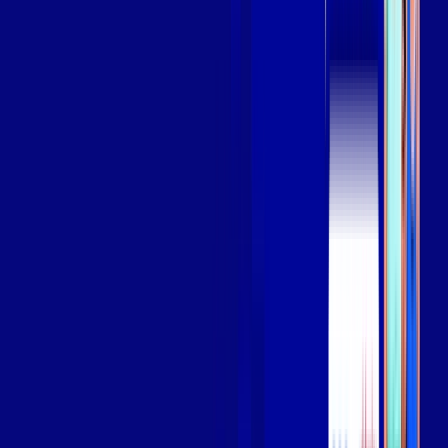
Assista filmes e séries em 4k sem interrupções