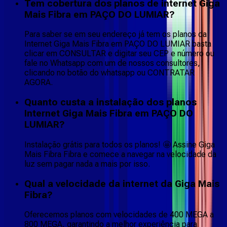
Tem cobertura dos planos de internet Giga
Mais Fibra em PAÇO DO LUMIAR?
Para saber se em seu endereço já tem os planos da
Internet Giga Mais Fibra em PAÇO DO LUMIAR basta
clicar em CONSULTAR e digitar seu CEP e número ou
fale no Whatsapp com um de nossos consultores,
clicando no botão do whatsapp ou CONTRATAR
AGORA.
Quanto custa a instalação dos planos
Internet Giga Mais Fibra em PAÇO DO
LUMIAR?
Instalação grátis para todos os planos! 🤩 Assine Giga
Mais Fibra Fibra e comece a navegar na velocidade da
luz sem pagar nada a mais por isso.
Qual a velocidade da internet da Giga Mais
Fibra?
Oferecemos planos com velocidades de 400 MEGA a
800 MEGA, garantindo a melhor experiência para