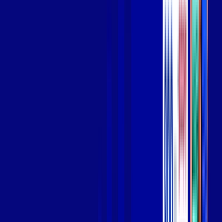
Wi-fi de alta performance para curtir e compartilhar à vontade