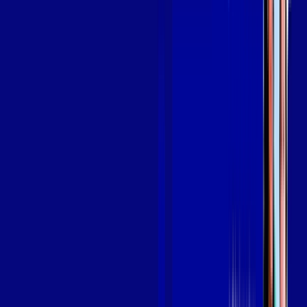
OS MELHORES APPS INCLUSOS NO
SEU
PLANO DE INTERNET
aya bookes
skeelo
Assine Internet Fibra Giga Mais Fibra
em PAÇO DO LUMIAR
A internet da Giga Mais Fibra em PAÇO DO LUMIAR é muito
rápida para você navegar, assistir a vídeos, ver seus shows
preferidos, ouvir músicas e levar a sua experiência de jogo
online a outro nível. Clique em CONTRATAR AGORA, ou fale
com um de nossos consultores via WhatsApp, e mude de vez
para a Giga Mais Fibra Internet Banda Larga.
FALAR COM CONSULTOR