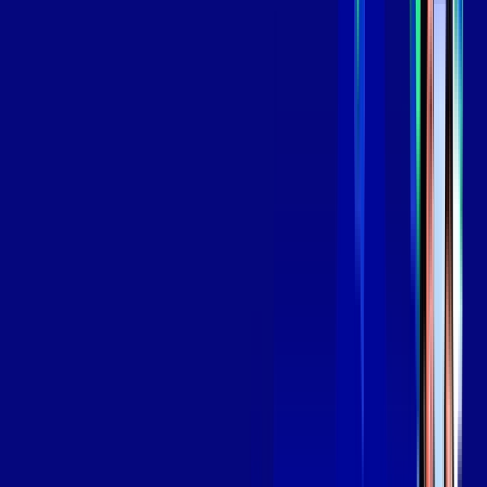
Assinaturas inclusas:
aya bookes
skeelo
*Confira as condições dessa oferta +
de
R$ 129,99
/mês
por:
R$
109
,
99
/MÊS
Contratar Agora
Contratar Agora