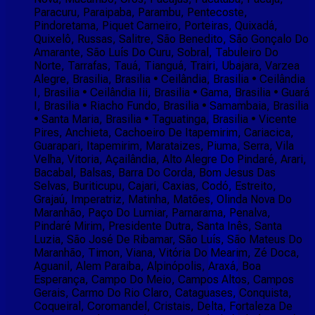
Paracuru, Paraipaba, Parambu, Pentecoste,
Pindoretama, Piquet Carneiro, Porteiras, Quixadá,
Quixelô, Russas, Salitre, São Benedito, São Gonçalo Do
Amarante, São Luís Do Curu, Sobral, Tabuleiro Do
Norte, Tarrafas, Tauá, Tianguá, Trairi, Ubajara, Varzea
Alegre, Brasilia, Brasilia • Ceilândia, Brasilia • Ceilândia
I, Brasilia • Ceilândia Iii, Brasilia • Gama, Brasilia • Guará
I, Brasilia • Riacho Fundo, Brasilia • Samambaia, Brasilia
• Santa Maria, Brasilia • Taguatinga, Brasilia • Vicente
Pires, Anchieta, Cachoeiro De Itapemirim, Cariacica,
Guarapari, Itapemirim, Marataizes, Piuma, Serra, Vila
Velha, Vitoria, Açailândia, Alto Alegre Do Pindaré, Arari,
Bacabal, Balsas, Barra Do Corda, Bom Jesus Das
Selvas, Buriticupu, Cajari, Caxias, Codó, Estreito,
Grajaú, Imperatriz, Matinha, Matões, Olinda Nova Do
Maranhão, Paço Do Lumiar, Parnarama, Penalva,
Pindaré Mirim, Presidente Dutra, Santa Inês, Santa
Luzia, São José De Ribamar, São Luís, São Mateus Do
Maranhão, Timon, Viana, Vitória Do Mearim, Zé Doca,
Aguanil, Alem Paraiba, Alpinópolis, Araxá, Boa
Esperança, Campo Do Meio, Campos Altos, Campos
Gerais, Carmo Do Rio Claro, Cataguases, Conquista,
Coqueiral, Coromandel, Cristais, Delta, Fortaleza De