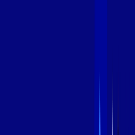
400 MEGA
INTERNET
Benefícios:
Oferta Válida por 3 meses, após 99,99/mês.
O melhor Wi-Fi
Assinaturas inclusas:
aya bookes
*Confira as condições dessa oferta +
de
R$ 99,99
/mês
por:
R$
79
,
99