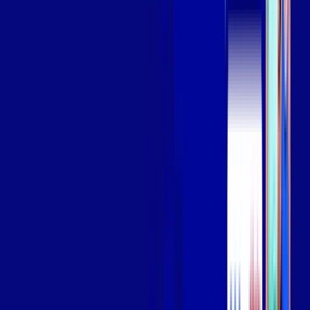
Assista filmes e séries em 4k sem interrupções