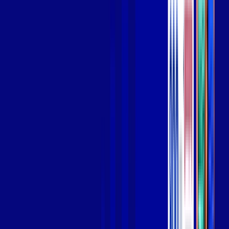
Wi-fi de alta performance para curtir e compartilhar à vontade