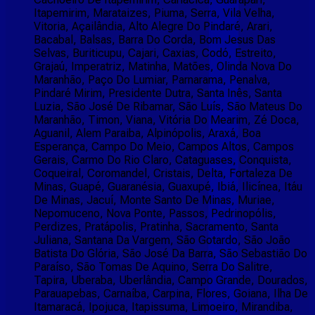
Itapemirim, Marataizes, Piuma, Serra, Vila Velha,
Vitoria, Açailândia, Alto Alegre Do Pindaré, Arari,
Bacabal, Balsas, Barra Do Corda, Bom Jesus Das
Selvas, Buriticupu, Cajari, Caxias, Codó, Estreito,
Grajaú, Imperatriz, Matinha, Matões, Olinda Nova Do
Maranhão, Paço Do Lumiar, Parnarama, Penalva,
Pindaré Mirim, Presidente Dutra, Santa Inês, Santa
Luzia, São José De Ribamar, São Luís, São Mateus Do
Maranhão, Timon, Viana, Vitória Do Mearim, Zé Doca,
Aguanil, Alem Paraiba, Alpinópolis, Araxá, Boa
Esperança, Campo Do Meio, Campos Altos, Campos
Gerais, Carmo Do Rio Claro, Cataguases, Conquista,
Coqueiral, Coromandel, Cristais, Delta, Fortaleza De
Minas, Guapé, Guaranésia, Guaxupé, Ibiá, Ilicínea, Itáu
De Minas, Jacuí, Monte Santo De Minas, Muriae,
Nepomuceno, Nova Ponte, Passos, Pedrinopólis,
Perdizes, Pratápolis, Pratinha, Sacramento, Santa
Juliana, Santana Da Vargem, São Gotardo, São João
Batista Do Glória, São José Da Barra, São Sebastião Do
Paraíso, São Tomas De Aquino, Serra Do Salitre,
Tapira, Uberaba, Uberlândia, Campo Grande, Dourados,
Parauapebas, Carnaíba, Carpina, Flores, Goiana, Ilha De
Itamaracá, Ipojuca, Itapissuma, Limoeiro, Mirandiba,