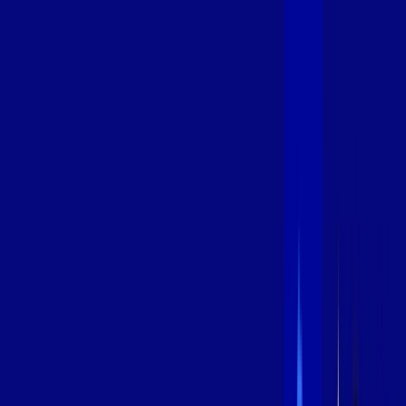
600 MEGA
INTERNET
Benefícios:
Instalação Grátis
Globo Play Padrão Anúncios
Assinaturas inclusas:
Globoplay
*Confira as condições dessa oferta +
por:
R$
94
,
99