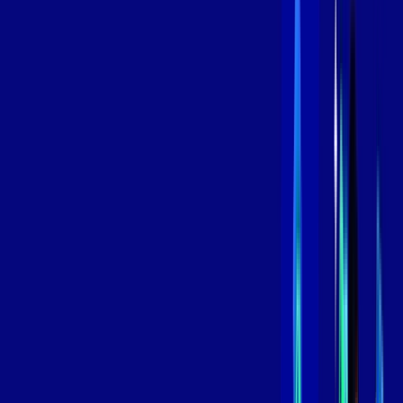
/MÊS
Contratar Agora
Contratar Agora
800 MEGA
INTERNET
Benefícios:
Instalação Grátis
Globo Play Padrão Anúncios
Assinaturas inclusas:
Globoplay
*Confira as condições dessa oferta +
por:
R$