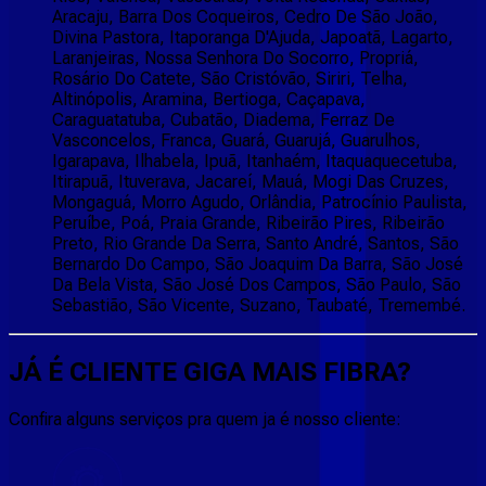
Aracaju, Barra Dos Coqueiros, Cedro De São João,
Divina Pastora, Itaporanga D'Ajuda, Japoatã, Lagarto,
Laranjeiras, Nossa Senhora Do Socorro, Propriá,
Rosário Do Catete, São Cristóvão, Siriri, Telha,
Altinópolis, Aramina, Bertioga, Caçapava,
Caraguatatuba, Cubatão, Diadema, Ferraz De
Vasconcelos, Franca, Guará, Guarujá, Guarulhos,
Igarapava, Ilhabela, Ipuã, Itanhaém, Itaquaquecetuba,
Itirapuã, Ituverava, Jacareí, Mauá, Mogi Das Cruzes,
Mongaguá, Morro Agudo, Orlândia, Patrocínio Paulista,
Peruíbe, Poá, Praia Grande, Ribeirão Pires, Ribeirão
Preto, Rio Grande Da Serra, Santo André, Santos, São
Bernardo Do Campo, São Joaquim Da Barra, São José
Da Bela Vista, São José Dos Campos, São Paulo, São
Sebastião, São Vicente, Suzano, Taubaté, Tremembé.
JÁ É CLIENTE
GIGA MAIS FIBRA
?
Confira alguns serviços pra quem ja é nosso cliente: