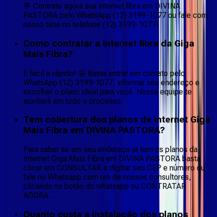
💬 Contrate agora sua internet fibra em DIVINA
PASTORA pelo WhatsApp (12) 3199-1077 ou fale com
nosso time no telefone (12) 3199-1077!
Como contratar a internet fibra da Giga
Mais Fibra?
É fácil e rápido! 🤩 Basta entrar em contato pelo
WhatsApp (12) 3199-1077, informar seu endereço e
escolher o plano ideal para você. Nossa equipe te
auxiliará em todo o processo.
Tem cobertura dos planos de internet Giga
Mais Fibra em DIVINA PASTORA?
Para saber se em seu endereço já tem os planos da
Internet Giga Mais Fibra em DIVINA PASTORA basta
clicar em CONSULTAR e digitar seu CEP e número ou
fale no Whatsapp com um de nossos consultores,
clicando no botão do whatsapp ou CONTRATAR
AGORA.
Quanto custa a instalação dos planos