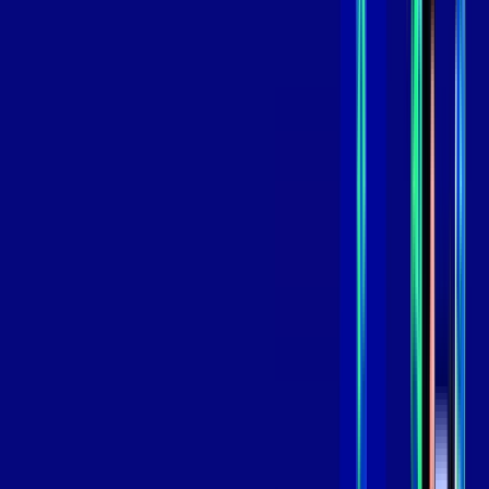
99
,
99
/MÊS
Contratar Agora
Contratar Agora
GIGA
INTERNET
Benefícios:
Instalação Grátis
Globo Play Padrão Anúncios
Assinaturas inclusas:
Globoplay