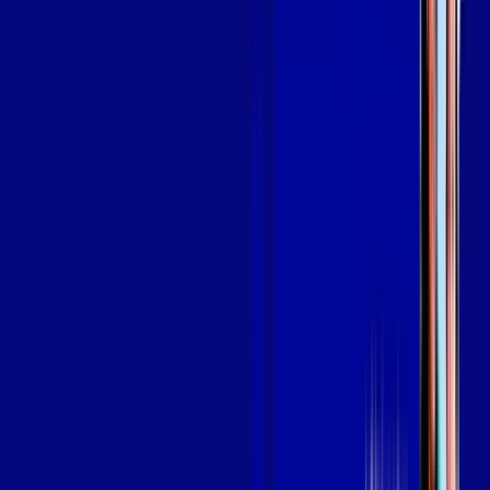
Assine Internet Fibra Giga Mais Fibra
em DIVINA PASTORA
A internet da Giga Mais Fibra em DIVINA PASTORA é muito
rápida para você navegar, assistir a vídeos, ver seus shows
preferidos, ouvir músicas e levar a sua experiência de jogo
online a outro nível. Clique em CONTRATAR AGORA, ou fale
com um de nossos consultores via WhatsApp, e mude de vez
para a Giga Mais Fibra Internet Banda Larga.
FALAR COM CONSULTOR