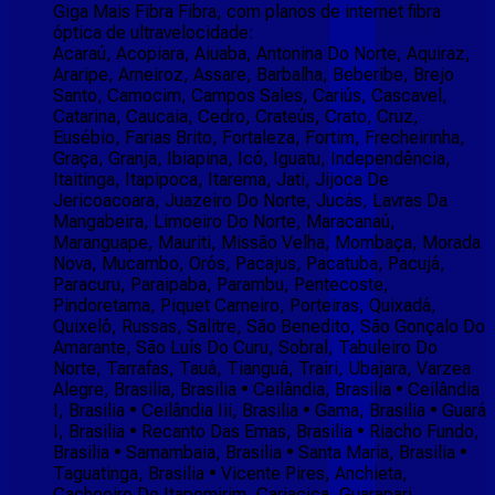
Giga Mais Fibra Fibra, com planos de internet fibra
óptica de ultravelocidade:
Acaraú, Acopiara, Aiuaba, Antonina Do Norte, Aquiraz,
Araripe, Arneiroz, Assare, Barbalha, Beberibe, Brejo
Santo, Camocim, Campos Sales, Cariús, Cascavel,
Catarina, Caucaia, Cedro, Crateús, Crato, Cruz,
Eusébio, Farias Brito, Fortaleza, Fortim, Frecheirinha,
Graça, Granja, Ibiapina, Icó, Iguatu, Independência,
Itaitinga, Itapipoca, Itarema, Jati, Jijoca De
Jericoacoara, Juazeiro Do Norte, Jucás, Lavras Da
Mangabeira, Limoeiro Do Norte, Maracanaú,
Maranguape, Mauriti, Missão Velha, Mombaça, Morada
Nova, Mucambo, Orós, Pacajus, Pacatuba, Pacujá,
Paracuru, Paraipaba, Parambu, Pentecoste,
Pindoretama, Piquet Carneiro, Porteiras, Quixadá,
Quixelô, Russas, Salitre, São Benedito, São Gonçalo Do
Amarante, São Luís Do Curu, Sobral, Tabuleiro Do
Norte, Tarrafas, Tauá, Tianguá, Trairi, Ubajara, Varzea
Alegre, Brasilia, Brasilia • Ceilândia, Brasilia • Ceilândia
I, Brasilia • Ceilândia Iii, Brasilia • Gama, Brasilia • Guará
I, Brasilia • Recanto Das Emas, Brasilia • Riacho Fundo,
Brasilia • Samambaia, Brasilia • Santa Maria, Brasilia •
Taguatinga, Brasilia • Vicente Pires, Anchieta,
Cachoeiro De Itapemirim, Cariacica, Guarapari,