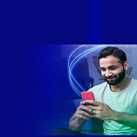
Com esta união, nossa Internet ultrarrápida estará nas casas
de milhares de brasileiros em mais de 280 cidades do Brasil
– tudo isso com a qualidade da Melhor Velocidade e Melhor
Internet Gamer. Melhor Internet Gamer de 2024: RJ, ES, SP e
DF +280 cidades: CE, DF, ES, MA, MG, MS, PA, PE, PR, RJ,
SE e SP 1,5 milhão de clientes conectados 149 mil km de
rede fibra óptica