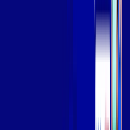
Assista filmes e séries em 4k sem interrupções