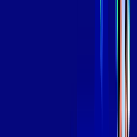
*Confira as condições dessa oferta +
por:
R$
139
,
99
/MÊS
Contratar Agora
Contratar Agora
Consulte as ofertas
para o seu endereço!
CONSULTAR AGORA
OS MELHORES APPS INCLUSOS NO
SEU
PLANO DE INTERNET
Globoplay