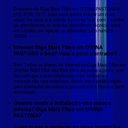
O número da Giga Mais Fibra em DIVINA PASTORA é
(12) 3199-1077, caso você queira assinar um novo
plano. Se você já é cliente e precisa falar com a central
de atendimento ou solicitar assistência técnica, entre
em contato por ligação ou WhatsApp pelo número
10353.
Internet Giga Mais Fibra em DIVINA
PASTORA é boa? Vale a pena contratar?
Sim! Todos os planos de Internet da Giga Mais Fibra em
DIVINA PASTORA são fibra ótica de ponta a ponta, isso
faz com que a velocidade seja mais estável e a
conexão não caia toda hora, dando maior estabilidade
para chamadas de vídeos e para assistir a filmes e fazer
downloads.
Quanto custa a instalação dos planos
Internet Giga Mais Fibra em DIVINA
PASTORA?
O valor da taxa de instalação dos planos Internet Giga