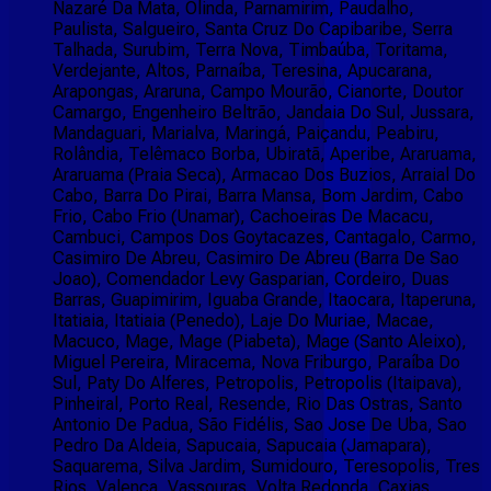
Nazaré Da Mata, Olinda, Parnamirim, Paudalho,
Paulista, Salgueiro, Santa Cruz Do Capibaribe, Serra
Talhada, Surubim, Terra Nova, Timbaúba, Toritama,
Verdejante, Altos, Parnaíba, Teresina, Apucarana,
Arapongas, Araruna, Campo Mourão, Cianorte, Doutor
Camargo, Engenheiro Beltrão, Jandaia Do Sul, Jussara,
Mandaguari, Marialva, Maringá, Paiçandu, Peabiru,
Rolândia, Telêmaco Borba, Ubiratã, Aperibe, Araruama,
Araruama (Praia Seca), Armacao Dos Buzios, Arraial Do
Cabo, Barra Do Pirai, Barra Mansa, Bom Jardim, Cabo
Frio, Cabo Frio (Unamar), Cachoeiras De Macacu,
Cambuci, Campos Dos Goytacazes, Cantagalo, Carmo,
Casimiro De Abreu, Casimiro De Abreu (Barra De Sao
Joao), Comendador Levy Gasparian, Cordeiro, Duas
Barras, Guapimirim, Iguaba Grande, Itaocara, Itaperuna,
Itatiaia, Itatiaia (Penedo), Laje Do Muriae, Macae,
Macuco, Mage, Mage (Piabeta), Mage (Santo Aleixo),
Miguel Pereira, Miracema, Nova Friburgo, Paraíba Do
Sul, Paty Do Alferes, Petropolis, Petropolis (Itaipava),
Pinheiral, Porto Real, Resende, Rio Das Ostras, Santo
Antonio De Padua, São Fidélis, Sao Jose De Uba, Sao
Pedro Da Aldeia, Sapucaia, Sapucaia (Jamapara),
Saquarema, Silva Jardim, Sumidouro, Teresopolis, Tres
Rios, Valenca, Vassouras, Volta Redonda, Caxias,