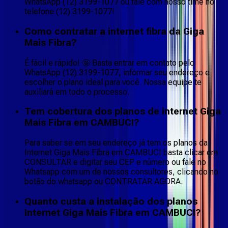
WhatsApp (12) 3199-1077 ou fale com nosso time no
telefone (12) 3199-1077!
Como contratar a internet fibra da Giga
Mais Fibra?
É fácil e rápido! 🤩 Basta entrar em contato pelo
WhatsApp (12) 3199-1077, informar seu endereço e
escolher o plano ideal para você. Nossa equipe te
auxiliará em todo o processo.
Tem cobertura dos planos de internet Giga
Mais Fibra em CAMBUCI?
Para saber se em seu endereço já tem os planos da
Internet Giga Mais Fibra em CAMBUCI basta clicar em
CONSULTAR e digitar seu CEP e número ou fale no
Whatsapp com um de nossos consultores, clicando no
botão do whatsapp ou CONTRATAR AGORA.
Quanto custa a instalação dos planos
Internet Giga Mais Fibra em CAMBUCI?