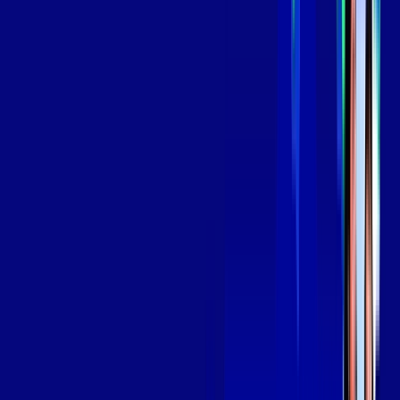
139
,
99
/MÊS
Contratar Agora
Contratar Agora
Consulte as ofertas
para o seu endereço!
CONSULTAR AGORA
OS MELHORES APPS INCLUSOS NO
SEU
PLANO DE INTERNET
Globoplay
Assine Internet Fibra Giga Mais Fibra