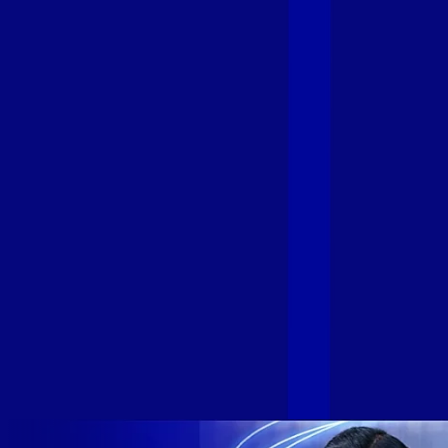
com a credibilidade do Grupo Alloha
Fibra
A GIGA+ Fibra é uma marca do Grupo Alloha Fibra, a maior
empresa independente de fibra óptica FTTH (Fiber to the
Home) do Brasil, e vem passando por importantes
transformações nos últimos meses para conectar brasileiros
cada vez mais com uma Internet com mais estabilidade,
velocidade e possibilidades. Recentemente, as operadoras
de Telecomunicações VIP, Click, Ligue, Niu, Mob, Univox e
Sumicity, também integrantes da Alloha Fibra, uniram-se à
GIGA+ Fibra para fortalecer ainda mais o propósito do grupo
de levar qualidade de conexão por fibra óptica para todo país.
Com esta união, nossa Internet ultrarrápida estará nas casas
de milhares de brasileiros em mais de 280 cidades do Brasil
– tudo isso com a qualidade da Melhor Velocidade e Melhor
Internet Gamer. Melhor Internet Gamer de 2024: RJ, ES, SP e
DF +280 cidades: CE, DF, ES, MA, MG, MS, PA, PE, PR, RJ,
SE e SP 1,5 milhão de clientes conectados 149 mil km de
rede fibra óptica