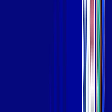
Wi-fi de alta performance para curtir e compartilhar à vontade