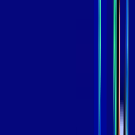
,
99
/MÊS
Contratar Agora
Contratar Agora
GIGA
INTERNET
Benefícios:
Instalação Grátis
Globo Play Padrão Anúncios
Assinaturas inclusas:
Globoplay
*Confira as condições dessa oferta +
por:
R$