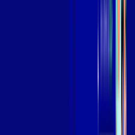
Assista filmes e séries em 4k sem interrupções