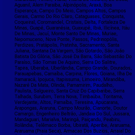
Aguanil, Alem Paraiba, Alpinópolis, Araxá, Boa
Esperança, Campo Do Meio, Campos Altos, Campos
Gerais, Carmo Do Rio Claro, Cataguases, Conquista,
Coqueiral, Coromandel, Cristais, Delta, Fortaleza De
Minas, Guapé, Guaranésia, Guaxupé, Ibiá, Ilicínea, Itáu
De Minas, Jacuí, Monte Santo De Minas, Muriae,
Nepomuceno, Nova Ponte, Passos, Pedrinopólis,
Perdizes, Pratápolis, Pratinha, Sacramento, Santa
Juliana, Santana Da Vargem, São Gotardo, São João
Batista Do Glória, São José Da Barra, São Sebastião Do
Paraíso, São Tomas De Aquino, Serra Do Salitre,
Tapira, Uberaba, Uberlândia, Campo Grande, Dourados,
Parauapebas, Carnaíba, Carpina, Flores, Goiana, Ilha De
Itamaracá, Ipojuca, Itapissuma, Limoeiro, Mirandiba,
Nazaré Da Mata, Olinda, Parnamirim, Paudalho,
Paulista, Salgueiro, Santa Cruz Do Capibaribe, Serra
Talhada, Surubim, Terra Nova, Timbaúba, Toritama,
Verdejante, Altos, Parnaíba, Teresina, Apucarana,
Arapongas, Araruna, Campo Mourão, Cianorte, Doutor
Camargo, Engenheiro Beltrão, Jandaia Do Sul, Jussara,
Mandaguari, Marialva, Maringá, Paiçandu, Peabiru,
Rolândia, Telêmaco Borba, Ubiratã, Aperibe, Araruama,
Araruama (Praia Seca), Armacao Dos Buzios, Arraial Do