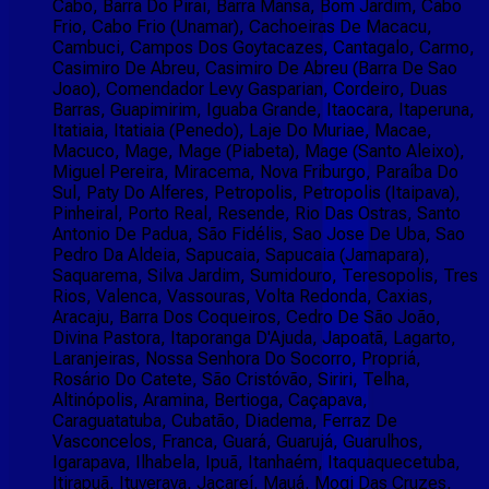
Cabo, Barra Do Pirai, Barra Mansa, Bom Jardim, Cabo
Frio, Cabo Frio (Unamar), Cachoeiras De Macacu,
Cambuci, Campos Dos Goytacazes, Cantagalo, Carmo,
Casimiro De Abreu, Casimiro De Abreu (Barra De Sao
Joao), Comendador Levy Gasparian, Cordeiro, Duas
Barras, Guapimirim, Iguaba Grande, Itaocara, Itaperuna,
Itatiaia, Itatiaia (Penedo), Laje Do Muriae, Macae,
Macuco, Mage, Mage (Piabeta), Mage (Santo Aleixo),
Miguel Pereira, Miracema, Nova Friburgo, Paraíba Do
Sul, Paty Do Alferes, Petropolis, Petropolis (Itaipava),
Pinheiral, Porto Real, Resende, Rio Das Ostras, Santo
Antonio De Padua, São Fidélis, Sao Jose De Uba, Sao
Pedro Da Aldeia, Sapucaia, Sapucaia (Jamapara),
Saquarema, Silva Jardim, Sumidouro, Teresopolis, Tres
Rios, Valenca, Vassouras, Volta Redonda, Caxias,
Aracaju, Barra Dos Coqueiros, Cedro De São João,
Divina Pastora, Itaporanga D'Ajuda, Japoatã, Lagarto,
Laranjeiras, Nossa Senhora Do Socorro, Propriá,
Rosário Do Catete, São Cristóvão, Siriri, Telha,
Altinópolis, Aramina, Bertioga, Caçapava,
Caraguatatuba, Cubatão, Diadema, Ferraz De
Vasconcelos, Franca, Guará, Guarujá, Guarulhos,
Igarapava, Ilhabela, Ipuã, Itanhaém, Itaquaquecetuba,
Itirapuã, Ituverava, Jacareí, Mauá, Mogi Das Cruzes,