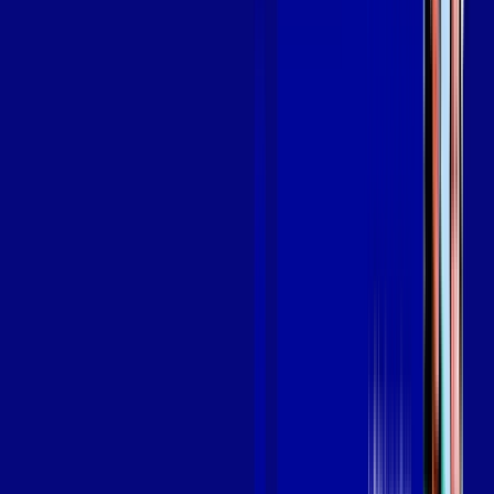
em CAMBUCI
A internet da Giga Mais Fibra em CAMBUCI é muito rápida
para você navegar, assistir a vídeos, ver seus shows
preferidos, ouvir músicas e levar a sua experiência de jogo
online a outro nível. Clique em CONTRATAR AGORA, ou fale
com um de nossos consultores via WhatsApp, e mude de vez
para a Giga Mais Fibra Internet Banda Larga.
FALAR COM CONSULTOR