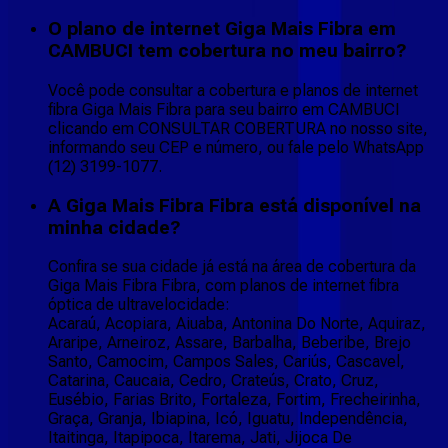
O plano de internet Giga Mais Fibra em
CAMBUCI tem cobertura no meu bairro?
Você pode consultar a cobertura e planos de internet
fibra Giga Mais Fibra para seu bairro em CAMBUCI
clicando em CONSULTAR COBERTURA no nosso site,
informando seu CEP e número, ou fale pelo WhatsApp
(12) 3199-1077.
A Giga Mais Fibra Fibra está disponível na
minha cidade?
Confira se sua cidade já está na área de cobertura da
Giga Mais Fibra Fibra, com planos de internet fibra
óptica de ultravelocidade:
Acaraú, Acopiara, Aiuaba, Antonina Do Norte, Aquiraz,
Araripe, Arneiroz, Assare, Barbalha, Beberibe, Brejo
Santo, Camocim, Campos Sales, Cariús, Cascavel,
Catarina, Caucaia, Cedro, Crateús, Crato, Cruz,
Eusébio, Farias Brito, Fortaleza, Fortim, Frecheirinha,
Graça, Granja, Ibiapina, Icó, Iguatu, Independência,
Itaitinga, Itapipoca, Itarema, Jati, Jijoca De