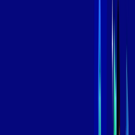
Contratar Agora
Contratar Agora
800 MEGA
INTERNET
Benefícios:
Instalação Grátis
Globo Play Padrão Anúncios
Assinaturas inclusas:
Globoplay
*Confira as condições dessa oferta +
por:
R$
109