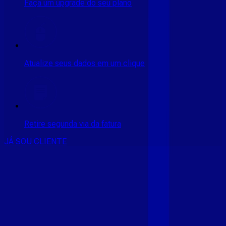
Faça um upgrade do seu plano
Atualize seus dados em um clique
Retire segunda via da fatura
JÁ SOU CLIENTE
CONSULTE RÁPIDO AS
CIDADES
ATENDIDAS
Clique em sua cidade abaixo e confira as melhores ofertas de
internet fibra da
Giga Mais Fibra