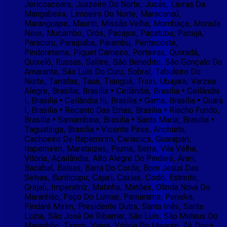
Jericoacoara, Juazeiro Do Norte, Jucás, Lavras Da
Mangabeira, Limoeiro Do Norte, Maracanaú,
Maranguape, Mauriti, Missão Velha, Mombaça, Morada
Nova, Mucambo, Orós, Pacajus, Pacatuba, Pacujá,
Paracuru, Paraipaba, Parambu, Pentecoste,
Pindoretama, Piquet Carneiro, Porteiras, Quixadá,
Quixelô, Russas, Salitre, São Benedito, São Gonçalo Do
Amarante, São Luís Do Curu, Sobral, Tabuleiro Do
Norte, Tarrafas, Tauá, Tianguá, Trairi, Ubajara, Varzea
Alegre, Brasilia, Brasilia • Ceilândia, Brasilia • Ceilândia
I, Brasilia • Ceilândia Iii, Brasilia • Gama, Brasilia • Guará
I, Brasilia • Recanto Das Emas, Brasilia • Riacho Fundo,
Brasilia • Samambaia, Brasilia • Santa Maria, Brasilia •
Taguatinga, Brasilia • Vicente Pires, Anchieta,
Cachoeiro De Itapemirim, Cariacica, Guarapari,
Itapemirim, Marataizes, Piuma, Serra, Vila Velha,
Vitoria, Açailândia, Alto Alegre Do Pindaré, Arari,
Bacabal, Balsas, Barra Do Corda, Bom Jesus Das
Selvas, Buriticupu, Cajari, Caxias, Codó, Estreito,
Grajaú, Imperatriz, Matinha, Matões, Olinda Nova Do
Maranhão, Paço Do Lumiar, Parnarama, Penalva,
Pindaré Mirim, Presidente Dutra, Santa Inês, Santa
Luzia, São José De Ribamar, São Luís, São Mateus Do
Maranhão, Timon, Viana, Vitória Do Mearim, Zé Doca,