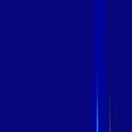
600 MEGA
INTERNET
Benefícios:
Instalação Grátis
Globo Play Padrão Anúncios
Assinaturas inclusas:
Globoplay
*Confira as condições dessa oferta +
por:
R$
99
,
99
/MÊS