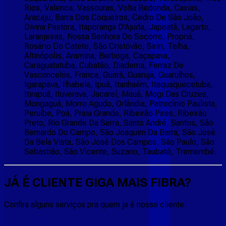
Rios, Valenca, Vassouras, Volta Redonda, Caxias,
Aracaju, Barra Dos Coqueiros, Cedro De São João,
Divina Pastora, Itaporanga D'Ajuda, Japoatã, Lagarto,
Laranjeiras, Nossa Senhora Do Socorro, Propriá,
Rosário Do Catete, São Cristóvão, Siriri, Telha,
Altinópolis, Aramina, Bertioga, Caçapava,
Caraguatatuba, Cubatão, Diadema, Ferraz De
Vasconcelos, Franca, Guará, Guarujá, Guarulhos,
Igarapava, Ilhabela, Ipuã, Itanhaém, Itaquaquecetuba,
Itirapuã, Ituverava, Jacareí, Mauá, Mogi Das Cruzes,
Mongaguá, Morro Agudo, Orlândia, Patrocínio Paulista,
Peruíbe, Poá, Praia Grande, Ribeirão Pires, Ribeirão
Preto, Rio Grande Da Serra, Santo André, Santos, São
Bernardo Do Campo, São Joaquim Da Barra, São José
Da Bela Vista, São José Dos Campos, São Paulo, São
Sebastião, São Vicente, Suzano, Taubaté, Tremembé.
JÁ É CLIENTE
GIGA MAIS FIBRA
?
Confira alguns serviços pra quem ja é nosso cliente: