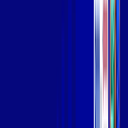
Wi-fi de alta performance para curtir e compartilhar à vontade