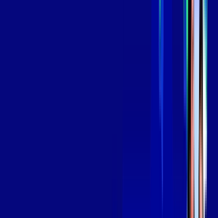
*Confira as condições dessa oferta +
por:
R$
139
,
99
/MÊS
Contratar Agora
Contratar Agora
Consulte as ofertas
para o seu endereço!
CONSULTAR AGORA
OS MELHORES APPS INCLUSOS NO
SEU
PLANO DE INTERNET
Globoplay