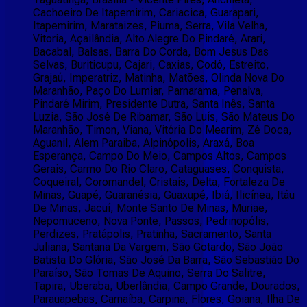
Cachoeiro De Itapemirim, Cariacica, Guarapari,
Itapemirim, Marataizes, Piuma, Serra, Vila Velha,
Vitoria, Açailândia, Alto Alegre Do Pindaré, Arari,
Bacabal, Balsas, Barra Do Corda, Bom Jesus Das
Selvas, Buriticupu, Cajari, Caxias, Codó, Estreito,
Grajaú, Imperatriz, Matinha, Matões, Olinda Nova Do
Maranhão, Paço Do Lumiar, Parnarama, Penalva,
Pindaré Mirim, Presidente Dutra, Santa Inês, Santa
Luzia, São José De Ribamar, São Luís, São Mateus Do
Maranhão, Timon, Viana, Vitória Do Mearim, Zé Doca,
Aguanil, Alem Paraiba, Alpinópolis, Araxá, Boa
Esperança, Campo Do Meio, Campos Altos, Campos
Gerais, Carmo Do Rio Claro, Cataguases, Conquista,
Coqueiral, Coromandel, Cristais, Delta, Fortaleza De
Minas, Guapé, Guaranésia, Guaxupé, Ibiá, Ilicínea, Itáu
De Minas, Jacuí, Monte Santo De Minas, Muriae,
Nepomuceno, Nova Ponte, Passos, Pedrinopólis,
Perdizes, Pratápolis, Pratinha, Sacramento, Santa
Juliana, Santana Da Vargem, São Gotardo, São João
Batista Do Glória, São José Da Barra, São Sebastião Do
Paraíso, São Tomas De Aquino, Serra Do Salitre,
Tapira, Uberaba, Uberlândia, Campo Grande, Dourados,
Parauapebas, Carnaíba, Carpina, Flores, Goiana, Ilha De