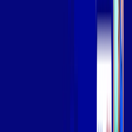
Assista filmes e séries em 4k sem interrupções