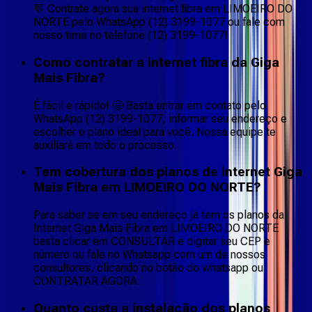
💬 Contrate agora sua internet fibra em LIMOEIRO DO
NORTE pelo WhatsApp (12) 3199-1077 ou fale com
nosso time no telefone (12) 3199-1077!
Como contratar a internet fibra da Giga
Mais Fibra?
É fácil e rápido! 🤩 Basta entrar em contato pelo
WhatsApp (12) 3199-1077, informar seu endereço e
escolher o plano ideal para você. Nossa equipe te
auxiliará em todo o processo.
Tem cobertura dos planos de internet Giga
Mais Fibra em LIMOEIRO DO NORTE?
Para saber se em seu endereço já tem os planos da
Internet Giga Mais Fibra em LIMOEIRO DO NORTE
basta clicar em CONSULTAR e digitar seu CEP e
número ou fale no Whatsapp com um de nossos
consultores, clicando no botão do whatsapp ou
CONTRATAR AGORA.
Quanto custa a instalação dos planos