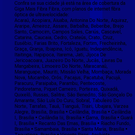
Confira se sua cidade já está na área de cobertura da
Giga Mais Fibra Fibra, com planos de internet fibra
óptica de ultravelocidade:
Acaraú, Acopiara, Aiuaba, Antonina Do Norte, Aquiraz,
Araripe, Arneiroz, Assare, Barbalha, Beberibe, Brejo
Santo, Camocim, Campos Sales, Cariús, Cascavel,
Catarina, Caucaia, Cedro, Crateús, Crato, Cruz,
Eusébio, Farias Brito, Fortaleza, Fortim, Frecheirinha,
Graça, Granja, Ibiapina, Icó, Iguatu, Independência,
Itaitinga, Itapipoca, Itarema, Jati, Jijoca De
Jericoacoara, Juazeiro Do Norte, Jucás, Lavras Da
Mangabeira, Limoeiro Do Norte, Maracanaú,
Maranguape, Mauriti, Missão Velha, Mombaça, Morada
Nova, Mucambo, Orós, Pacajus, Pacatuba, Pacujá,
Paracuru, Paraipaba, Parambu, Pentecoste,
Pindoretama, Piquet Carneiro, Porteiras, Quixadá,
Quixelô, Russas, Salitre, São Benedito, São Gonçalo Do
Amarante, São Luís Do Curu, Sobral, Tabuleiro Do
Norte, Tarrafas, Tauá, Tianguá, Trairi, Ubajara, Varzea
Alegre, Brasilia, Brasilia • Ceilândia, Brasilia • Ceilândia
I, Brasilia • Ceilândia Iii, Brasilia • Gama, Brasilia • Guará
I, Brasilia • Recanto Das Emas, Brasilia • Riacho Fundo,
Brasilia • Samambaia, Brasilia • Santa Maria, Brasilia •
Taguatinga, Brasilia • Vicente Pires, Anchieta,