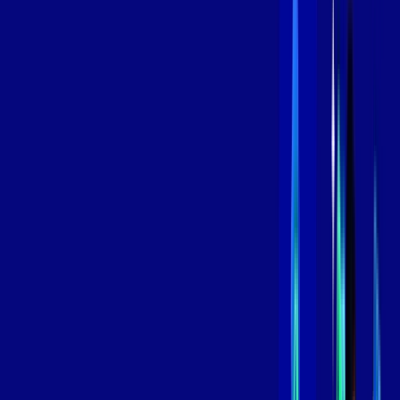
/MÊS
Contratar Agora
Contratar Agora
800 MEGA
INTERNET
Benefícios:
Instalação Grátis
Globo Play Padrão Anúncios
Assinaturas inclusas:
Globoplay
*Confira as condições dessa oferta +
por:
R$