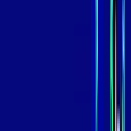
99
,
99
/MÊS
Contratar Agora
Contratar Agora
GIGA
INTERNET
Benefícios:
Instalação Grátis
Globo Play Padrão Anúncios
Assinaturas inclusas:
Globoplay