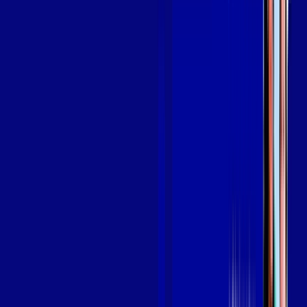
Assine Internet Fibra Giga Mais Fibra
em LIMOEIRO DO NORTE
A internet da Giga Mais Fibra em LIMOEIRO DO NORTE é
muito rápida para você navegar, assistir a vídeos, ver seus
shows preferidos, ouvir músicas e levar a sua experiência de
jogo online a outro nível. Clique em CONTRATAR AGORA, ou
fale com um de nossos consultores via WhatsApp, e mude de
vez para a Giga Mais Fibra Internet Banda Larga.
FALAR COM CONSULTOR