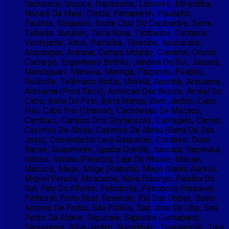
Itamaracá, Ipojuca, Itapissuma, Limoeiro, Mirandiba,
Nazaré Da Mata, Olinda, Parnamirim, Paudalho,
Paulista, Salgueiro, Santa Cruz Do Capibaribe, Serra
Talhada, Surubim, Terra Nova, Timbaúba, Toritama,
Verdejante, Altos, Parnaíba, Teresina, Apucarana,
Arapongas, Araruna, Campo Mourão, Cianorte, Doutor
Camargo, Engenheiro Beltrão, Jandaia Do Sul, Jussara,
Mandaguari, Marialva, Maringá, Paiçandu, Peabiru,
Rolândia, Telêmaco Borba, Ubiratã, Aperibe, Araruama,
Araruama (Praia Seca), Armacao Dos Buzios, Arraial Do
Cabo, Barra Do Pirai, Barra Mansa, Bom Jardim, Cabo
Frio, Cabo Frio (Unamar), Cachoeiras De Macacu,
Cambuci, Campos Dos Goytacazes, Cantagalo, Carmo,
Casimiro De Abreu, Casimiro De Abreu (Barra De Sao
Joao), Comendador Levy Gasparian, Cordeiro, Duas
Barras, Guapimirim, Iguaba Grande, Itaocara, Itaperuna,
Itatiaia, Itatiaia (Penedo), Laje Do Muriae, Macae,
Macuco, Mage, Mage (Piabeta), Mage (Santo Aleixo),
Miguel Pereira, Miracema, Nova Friburgo, Paraíba Do
Sul, Paty Do Alferes, Petropolis, Petropolis (Itaipava),
Pinheiral, Porto Real, Resende, Rio Das Ostras, Santo
Antonio De Padua, São Fidélis, Sao Jose De Uba, Sao
Pedro Da Aldeia, Sapucaia, Sapucaia (Jamapara),
Saquarema, Silva Jardim, Sumidouro, Teresopolis, Tres