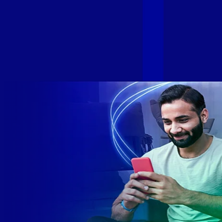
de levar qualidade de conexão por fibra óptica para todo país.
Com esta união, nossa Internet ultrarrápida estará nas casas
de milhares de brasileiros em mais de 280 cidades do Brasil
– tudo isso com a qualidade da Melhor Velocidade e Melhor
Internet Gamer. Melhor Internet Gamer de 2024: RJ, ES, SP e
DF +280 cidades: CE, DF, ES, MA, MG, MS, PA, PE, PR, RJ,
SE e SP 1,5 milhão de clientes conectados 149 mil km de
rede fibra óptica