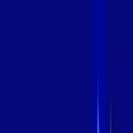
600 MEGA
INTERNET
Benefícios:
Instalação Grátis
Globo Play Padrão Anúncios
Assinaturas inclusas:
Globoplay
*Confira as condições dessa oferta +
por:
R$
94
,
99