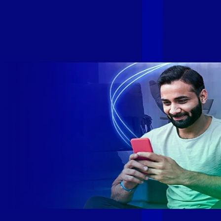
de milhares de brasileiros em mais de 280 cidades do Brasil
– tudo isso com a qualidade da Melhor Velocidade e Melhor
Internet Gamer. Melhor Internet Gamer de 2024: RJ, ES, SP e
DF +280 cidades: CE, DF, ES, MA, MG, MS, PA, PE, PR, RJ,
SE e SP 1,5 milhão de clientes conectados 149 mil km de
rede fibra óptica