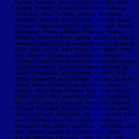
Paulista, Salgueiro, Santa Cruz Do Capibaribe, Serra
Talhada, Surubim, Terra Nova, Timbaúba, Toritama,
Verdejante, Altos, Parnaíba, Teresina, Apucarana,
Arapongas, Araruna, Campo Mourão, Cianorte, Doutor
Camargo, Engenheiro Beltrão, Jandaia Do Sul, Jussara,
Mandaguari, Marialva, Maringá, Paiçandu, Peabiru,
Rolândia, Telêmaco Borba, Ubiratã, Aperibe, Araruama,
Araruama (Praia Seca), Armacao Dos Buzios, Arraial Do
Cabo, Barra Do Pirai, Barra Mansa, Bom Jardim, Cabo
Frio, Cabo Frio (Unamar), Cachoeiras De Macacu,
Cambuci, Campos Dos Goytacazes, Cantagalo, Carmo,
Casimiro De Abreu, Casimiro De Abreu (Barra De Sao
Joao), Comendador Levy Gasparian, Cordeiro, Duas
Barras, Guapimirim, Iguaba Grande, Itaocara, Itaperuna,
Itatiaia, Itatiaia (Penedo), Laje Do Muriae, Macae,
Macuco, Mage, Mage (Piabeta), Mage (Santo Aleixo),
Miguel Pereira, Miracema, Nova Friburgo, Paraíba Do
Sul, Paty Do Alferes, Petropolis, Petropolis (Itaipava),
Pinheiral, Porto Real, Resende, Rio Das Ostras, Santo
Antonio De Padua, São Fidélis, Sao Jose De Uba, Sao
Pedro Da Aldeia, Sapucaia, Sapucaia (Jamapara),
Saquarema, Silva Jardim, Sumidouro, Teresopolis, Tres
Rios, Valenca, Vassouras, Volta Redonda, Caxias,
Aracaju, Barra Dos Coqueiros, Cedro De São João,