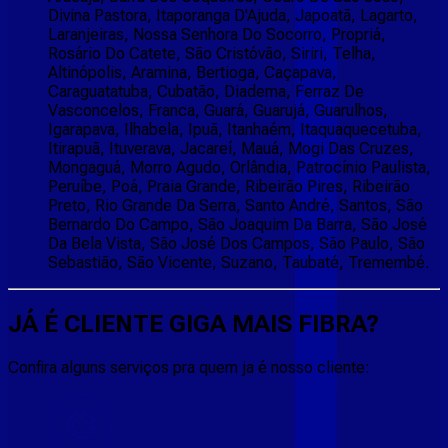
Divina Pastora, Itaporanga D'Ajuda, Japoatã, Lagarto,
Laranjeiras, Nossa Senhora Do Socorro, Propriá,
Rosário Do Catete, São Cristóvão, Siriri, Telha,
Altinópolis, Aramina, Bertioga, Caçapava,
Caraguatatuba, Cubatão, Diadema, Ferraz De
Vasconcelos, Franca, Guará, Guarujá, Guarulhos,
Igarapava, Ilhabela, Ipuã, Itanhaém, Itaquaquecetuba,
Itirapuã, Ituverava, Jacareí, Mauá, Mogi Das Cruzes,
Mongaguá, Morro Agudo, Orlândia, Patrocínio Paulista,
Peruíbe, Poá, Praia Grande, Ribeirão Pires, Ribeirão
Preto, Rio Grande Da Serra, Santo André, Santos, São
Bernardo Do Campo, São Joaquim Da Barra, São José
Da Bela Vista, São José Dos Campos, São Paulo, São
Sebastião, São Vicente, Suzano, Taubaté, Tremembé.
JÁ É CLIENTE
GIGA MAIS FIBRA
?
Confira alguns serviços pra quem ja é nosso cliente: