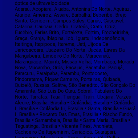
óptica de ultravelocidade:
Acaraú, Acopiara, Aiuaba, Antonina Do Norte, Aquiraz,
Araripe, Arneiroz, Assare, Barbalha, Beberibe, Brejo
Santo, Camocim, Campos Sales, Cariús, Cascavel,
Catarina, Caucaia, Cedro, Crateús, Crato, Cruz,
Eusébio, Farias Brito, Fortaleza, Fortim, Frecheirinha,
Graça, Granja, Ibiapina, Icó, Iguatu, Independência,
Itaitinga, Itapipoca, Itarema, Jati, Jijoca De
Jericoacoara, Juazeiro Do Norte, Jucás, Lavras Da
Mangabeira, Limoeiro Do Norte, Maracanaú,
Maranguape, Mauriti, Missão Velha, Mombaça, Morada
Nova, Mucambo, Orós, Pacajus, Pacatuba, Pacujá,
Paracuru, Paraipaba, Parambu, Pentecoste,
Pindoretama, Piquet Carneiro, Porteiras, Quixadá,
Quixelô, Russas, Salitre, São Benedito, São Gonçalo Do
Amarante, São Luís Do Curu, Sobral, Tabuleiro Do
Norte, Tarrafas, Tauá, Tianguá, Trairi, Ubajara, Varzea
Alegre, Brasilia, Brasilia • Ceilândia, Brasilia • Ceilândia
I, Brasilia • Ceilândia Iii, Brasilia • Gama, Brasilia • Guará
I, Brasilia • Recanto Das Emas, Brasilia • Riacho Fundo,
Brasilia • Samambaia, Brasilia • Santa Maria, Brasilia •
Taguatinga, Brasilia • Vicente Pires, Anchieta,
Cachoeiro De Itapemirim, Cariacica, Guarapari,
Itapemirim, Marataizes, Piuma, Serra, Vila Velha,