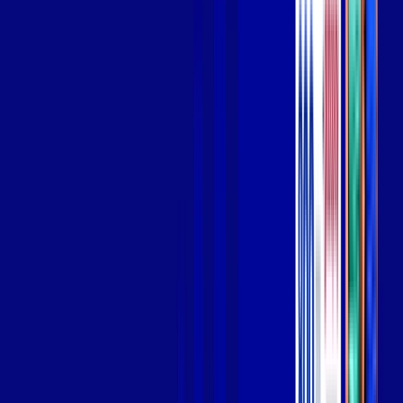
Wi-fi de alta performance para curtir e compartilhar à vontade