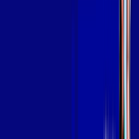
Assine Internet Fibra Giga Mais Fibra
em PEDRINOPÓLIS
A internet da Giga Mais Fibra em PEDRINOPÓLIS é muito
rápida para você navegar, assistir a vídeos, ver seus shows
preferidos, ouvir músicas e levar a sua experiência de jogo
online a outro nível. Clique em CONTRATAR AGORA, ou fale
com um de nossos consultores via WhatsApp, e mude de vez
para a Giga Mais Fibra Internet Banda Larga.
FALAR COM CONSULTOR