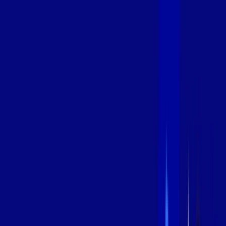
600 MEGA
INTERNET
Benefícios:
Instalação Grátis
Globo Play Padrão Anúncios
Assinaturas inclusas:
Globoplay
*Confira as condições dessa oferta +
por:
R$
99
,
99