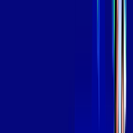
*Confira as condições dessa oferta +
por:
R$
139
,
99
/MÊS
Contratar Agora
Contratar Agora
Consulte as ofertas
para o seu endereço!
CONSULTAR AGORA
OS MELHORES APPS INCLUSOS NO
SEU
PLANO DE INTERNET
Globoplay