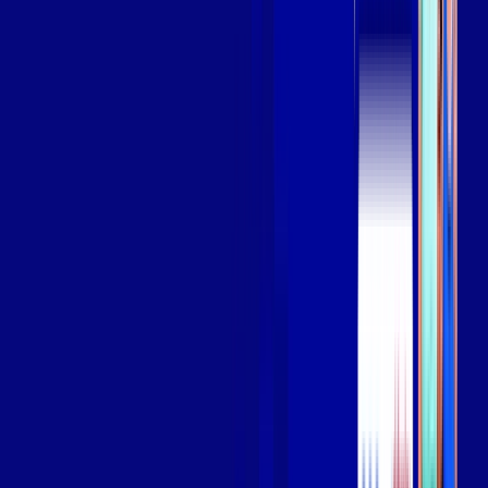
Assista filmes e séries em 4k sem interrupções