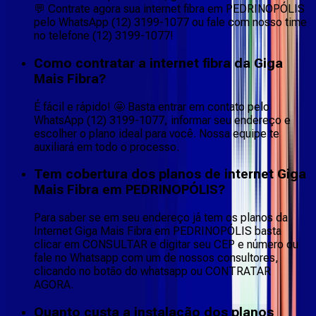
💬 Contrate agora sua internet fibra em PEDRINOPÓLIS
pelo WhatsApp (12) 3199-1077 ou fale com nosso time
no telefone (12) 3199-1077!
Como contratar a internet fibra da Giga
Mais Fibra?
É fácil e rápido! 🤩 Basta entrar em contato pelo
WhatsApp (12) 3199-1077, informar seu endereço e
escolher o plano ideal para você. Nossa equipe te
auxiliará em todo o processo.
Tem cobertura dos planos de internet Giga
Mais Fibra em PEDRINOPÓLIS?
Para saber se em seu endereço já tem os planos da
Internet Giga Mais Fibra em PEDRINOPÓLIS basta
clicar em CONSULTAR e digitar seu CEP e número ou
fale no Whatsapp com um de nossos consultores,
clicando no botão do whatsapp ou CONTRATAR
AGORA.
Quanto custa a instalação dos planos