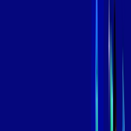
/MÊS
Contratar Agora
Contratar Agora
800 MEGA
INTERNET
Benefícios:
Instalação Grátis
Globo Play Padrão Anúncios
Assinaturas inclusas:
Globoplay
*Confira as condições dessa oferta +
por:
R$