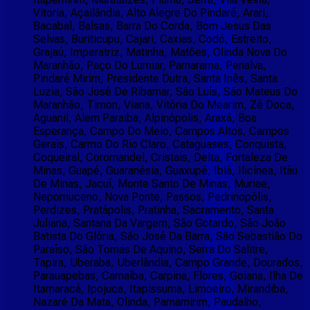
Vitoria, Açailândia, Alto Alegre Do Pindaré, Arari,
Bacabal, Balsas, Barra Do Corda, Bom Jesus Das
Selvas, Buriticupu, Cajari, Caxias, Codó, Estreito,
Grajaú, Imperatriz, Matinha, Matões, Olinda Nova Do
Maranhão, Paço Do Lumiar, Parnarama, Penalva,
Pindaré Mirim, Presidente Dutra, Santa Inês, Santa
Luzia, São José De Ribamar, São Luís, São Mateus Do
Maranhão, Timon, Viana, Vitória Do Mearim, Zé Doca,
Aguanil, Alem Paraiba, Alpinópolis, Araxá, Boa
Esperança, Campo Do Meio, Campos Altos, Campos
Gerais, Carmo Do Rio Claro, Cataguases, Conquista,
Coqueiral, Coromandel, Cristais, Delta, Fortaleza De
Minas, Guapé, Guaranésia, Guaxupé, Ibiá, Ilicínea, Itáu
De Minas, Jacuí, Monte Santo De Minas, Muriae,
Nepomuceno, Nova Ponte, Passos, Pedrinopólis,
Perdizes, Pratápolis, Pratinha, Sacramento, Santa
Juliana, Santana Da Vargem, São Gotardo, São João
Batista Do Glória, São José Da Barra, São Sebastião Do
Paraíso, São Tomas De Aquino, Serra Do Salitre,
Tapira, Uberaba, Uberlândia, Campo Grande, Dourados,
Parauapebas, Carnaíba, Carpina, Flores, Goiana, Ilha De
Itamaracá, Ipojuca, Itapissuma, Limoeiro, Mirandiba,
Nazaré Da Mata, Olinda, Parnamirim, Paudalho,