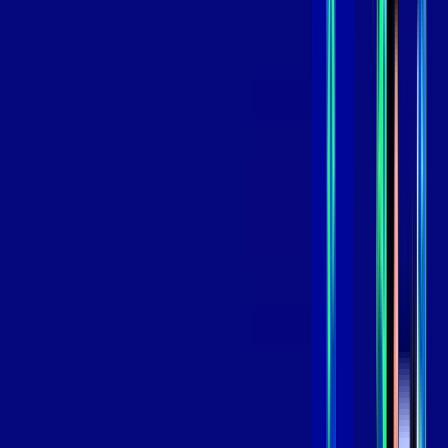
109
,
99
/MÊS
Contratar Agora
Contratar Agora
GIGA
INTERNET
Benefícios:
Instalação Grátis
Globo Play Padrão Anúncios
Assinaturas inclusas:
Globoplay