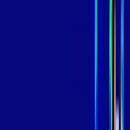
,
99
/MÊS
Contratar Agora
Contratar Agora
GIGA
INTERNET
Benefícios:
Instalação Grátis
Globo Play Padrão Anúncios
Assinaturas inclusas:
Globoplay
*Confira as condições dessa oferta +
por:
R$