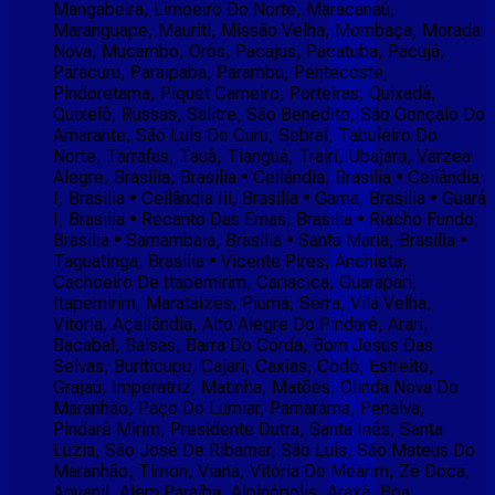
Mangabeira, Limoeiro Do Norte, Maracanaú,
Maranguape, Mauriti, Missão Velha, Mombaça, Morada
Nova, Mucambo, Orós, Pacajus, Pacatuba, Pacujá,
Paracuru, Paraipaba, Parambu, Pentecoste,
Pindoretama, Piquet Carneiro, Porteiras, Quixadá,
Quixelô, Russas, Salitre, São Benedito, São Gonçalo Do
Amarante, São Luís Do Curu, Sobral, Tabuleiro Do
Norte, Tarrafas, Tauá, Tianguá, Trairi, Ubajara, Varzea
Alegre, Brasilia, Brasilia • Ceilândia, Brasilia • Ceilândia
I, Brasilia • Ceilândia Iii, Brasilia • Gama, Brasilia • Guará
I, Brasilia • Recanto Das Emas, Brasilia • Riacho Fundo,
Brasilia • Samambaia, Brasilia • Santa Maria, Brasilia •
Taguatinga, Brasilia • Vicente Pires, Anchieta,
Cachoeiro De Itapemirim, Cariacica, Guarapari,
Itapemirim, Marataizes, Piuma, Serra, Vila Velha,
Vitoria, Açailândia, Alto Alegre Do Pindaré, Arari,
Bacabal, Balsas, Barra Do Corda, Bom Jesus Das
Selvas, Buriticupu, Cajari, Caxias, Codó, Estreito,
Grajaú, Imperatriz, Matinha, Matões, Olinda Nova Do
Maranhão, Paço Do Lumiar, Parnarama, Penalva,
Pindaré Mirim, Presidente Dutra, Santa Inês, Santa
Luzia, São José De Ribamar, São Luís, São Mateus Do
Maranhão, Timon, Viana, Vitória Do Mearim, Zé Doca,
Aguanil, Alem Paraiba, Alpinópolis, Araxá, Boa