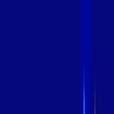
600 MEGA
INTERNET
Benefícios:
Instalação Grátis
Globo Play Padrão Anúncios
Assinaturas inclusas:
Globoplay
*Confira as condições dessa oferta +
por:
R$
99
,
99
/MÊS