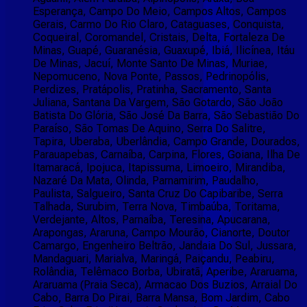
Esperança, Campo Do Meio, Campos Altos, Campos
Gerais, Carmo Do Rio Claro, Cataguases, Conquista,
Coqueiral, Coromandel, Cristais, Delta, Fortaleza De
Minas, Guapé, Guaranésia, Guaxupé, Ibiá, Ilicínea, Itáu
De Minas, Jacuí, Monte Santo De Minas, Muriae,
Nepomuceno, Nova Ponte, Passos, Pedrinopólis,
Perdizes, Pratápolis, Pratinha, Sacramento, Santa
Juliana, Santana Da Vargem, São Gotardo, São João
Batista Do Glória, São José Da Barra, São Sebastião Do
Paraíso, São Tomas De Aquino, Serra Do Salitre,
Tapira, Uberaba, Uberlândia, Campo Grande, Dourados,
Parauapebas, Carnaíba, Carpina, Flores, Goiana, Ilha De
Itamaracá, Ipojuca, Itapissuma, Limoeiro, Mirandiba,
Nazaré Da Mata, Olinda, Parnamirim, Paudalho,
Paulista, Salgueiro, Santa Cruz Do Capibaribe, Serra
Talhada, Surubim, Terra Nova, Timbaúba, Toritama,
Verdejante, Altos, Parnaíba, Teresina, Apucarana,
Arapongas, Araruna, Campo Mourão, Cianorte, Doutor
Camargo, Engenheiro Beltrão, Jandaia Do Sul, Jussara,
Mandaguari, Marialva, Maringá, Paiçandu, Peabiru,
Rolândia, Telêmaco Borba, Ubiratã, Aperibe, Araruama,
Araruama (Praia Seca), Armacao Dos Buzios, Arraial Do
Cabo, Barra Do Pirai, Barra Mansa, Bom Jardim, Cabo