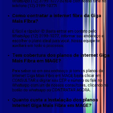
WhatsApp (12) 3199-1077 ou fale com nosso time no
telefone (12) 3199-1077!
Como contratar a internet fibra da Giga
Mais Fibra?
É fácil e rápido! 🤩 Basta entrar em contato pelo
WhatsApp (12) 3199-1077, informar seu endereço e
escolher o plano ideal para você. Nossa equipe te
auxiliará em todo o processo.
Tem cobertura dos planos de internet Giga
Mais Fibra em MAGE?
Para saber se em seu endereço já tem os planos da
Internet Giga Mais Fibra em MAGE basta clicar em
CONSULTAR e digitar seu CEP e número ou fale no
Whatsapp com um de nossos consultores, clicando no
botão do whatsapp ou CONTRATAR AGORA.
Quanto custa a instalação dos planos
Internet Giga Mais Fibra em MAGE?