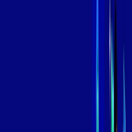
Contratar Agora
Contratar Agora
800 MEGA
INTERNET
Benefícios:
Instalação Grátis
Globo Play Padrão Anúncios
Assinaturas inclusas:
Globoplay
*Confira as condições dessa oferta +
por:
R$
109