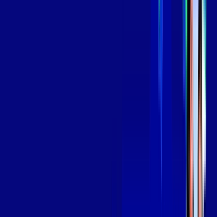
139
,
99
/MÊS
Contratar Agora
Contratar Agora
Consulte as ofertas
para o seu endereço!
CONSULTAR AGORA
OS MELHORES APPS INCLUSOS NO
SEU
PLANO DE INTERNET
Globoplay
Assine Internet Fibra Giga Mais Fibra