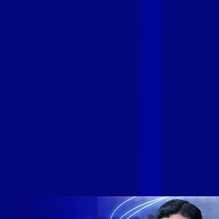
Fibra
A GIGA+ Fibra é uma marca do Grupo Alloha Fibra, a maior
empresa independente de fibra óptica FTTH (Fiber to the
Home) do Brasil, e vem passando por importantes
transformações nos últimos meses para conectar brasileiros
cada vez mais com uma Internet com mais estabilidade,
velocidade e possibilidades. Recentemente, as operadoras
de Telecomunicações VIP, Click, Ligue, Niu, Mob, Univox e
Sumicity, também integrantes da Alloha Fibra, uniram-se à
GIGA+ Fibra para fortalecer ainda mais o propósito do grupo
de levar qualidade de conexão por fibra óptica para todo país.
Com esta união, nossa Internet ultrarrápida estará nas casas
de milhares de brasileiros em mais de 280 cidades do Brasil
– tudo isso com a qualidade da Melhor Velocidade e Melhor
Internet Gamer. Melhor Internet Gamer de 2024: RJ, ES, SP e
DF +280 cidades: CE, DF, ES, MA, MG, MS, PA, PE, PR, RJ,
SE e SP 1,5 milhão de clientes conectados 149 mil km de
rede fibra óptica