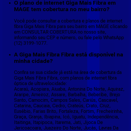
O plano de internet Giga Mais Fibra em
MAGE tem cobertura no meu bairro?
Você pode consultar a cobertura e planos de internet
fibra Giga Mais Fibra para seu bairro em MAGE clicando
em CONSULTAR COBERTURA no nosso site,
informando seu CEP e número, ou fale pelo WhatsApp
(12) 3199-1077.
A Giga Mais Fibra Fibra está disponível na
minha cidade?
Confira se sua cidade já está na área de cobertura da
Giga Mais Fibra Fibra, com planos de internet fibra
óptica de ultravelocidade:
Acaraú, Acopiara, Aiuaba, Antonina Do Norte, Aquiraz,
Araripe, Arneiroz, Assare, Barbalha, Beberibe, Brejo
Santo, Camocim, Campos Sales, Cariús, Cascavel,
Catarina, Caucaia, Cedro, Crateús, Crato, Cruz,
Eusébio, Farias Brito, Fortaleza, Fortim, Frecheirinha,
Graça, Granja, Ibiapina, Icó, Iguatu, Independência,
Itaitinga, Itapipoca, Itarema, Jati, Jijoca De
Jericoacoara, Juazeiro Do Norte, Jucás, Lavras Da