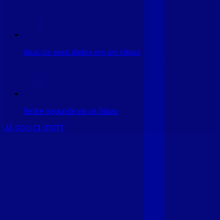
Atualize seus dados em um clique
Retire segunda via da fatura
JÁ SOU CLIENTE
CONSULTE RÁPIDO AS
CIDADES
ATENDIDAS
Clique em sua cidade abaixo e confira as melhores ofertas de
internet fibra da
Giga Mais Fibra
CE - ACARAÚ
CE - ACOPIARA
CE - AIUABA
CE - ANTONINA