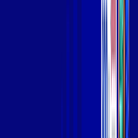
Wi-fi de alta performance para curtir e compartilhar à vontade