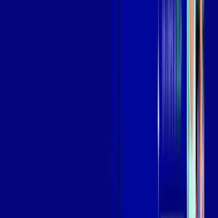
Assista filmes e séries em 4k sem interrupções