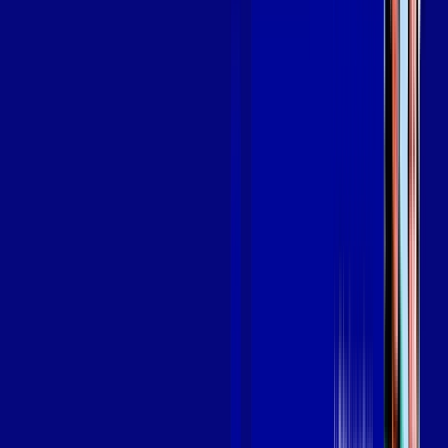
em MAGE
A internet da Giga Mais Fibra em MAGE é muito rápida para
você navegar, assistir a vídeos, ver seus shows preferidos,
ouvir músicas e levar a sua experiência de jogo online a outro
nível. Clique em CONTRATAR AGORA, ou fale com um de
nossos consultores via WhatsApp, e mude de vez para a Giga
Mais Fibra Internet Banda Larga.
FALAR COM CONSULTOR