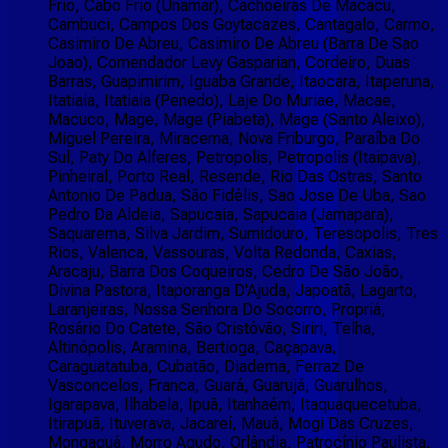
Frio, Cabo Frio (Unamar), Cachoeiras De Macacu,
Cambuci, Campos Dos Goytacazes, Cantagalo, Carmo,
Casimiro De Abreu, Casimiro De Abreu (Barra De Sao
Joao), Comendador Levy Gasparian, Cordeiro, Duas
Barras, Guapimirim, Iguaba Grande, Itaocara, Itaperuna,
Itatiaia, Itatiaia (Penedo), Laje Do Muriae, Macae,
Macuco, Mage, Mage (Piabeta), Mage (Santo Aleixo),
Miguel Pereira, Miracema, Nova Friburgo, Paraíba Do
Sul, Paty Do Alferes, Petropolis, Petropolis (Itaipava),
Pinheiral, Porto Real, Resende, Rio Das Ostras, Santo
Antonio De Padua, São Fidélis, Sao Jose De Uba, Sao
Pedro Da Aldeia, Sapucaia, Sapucaia (Jamapara),
Saquarema, Silva Jardim, Sumidouro, Teresopolis, Tres
Rios, Valenca, Vassouras, Volta Redonda, Caxias,
Aracaju, Barra Dos Coqueiros, Cedro De São João,
Divina Pastora, Itaporanga D'Ajuda, Japoatã, Lagarto,
Laranjeiras, Nossa Senhora Do Socorro, Propriá,
Rosário Do Catete, São Cristóvão, Siriri, Telha,
Altinópolis, Aramina, Bertioga, Caçapava,
Caraguatatuba, Cubatão, Diadema, Ferraz De
Vasconcelos, Franca, Guará, Guarujá, Guarulhos,
Igarapava, Ilhabela, Ipuã, Itanhaém, Itaquaquecetuba,
Itirapuã, Ituverava, Jacareí, Mauá, Mogi Das Cruzes,
Mongaguá, Morro Agudo, Orlândia, Patrocínio Paulista,