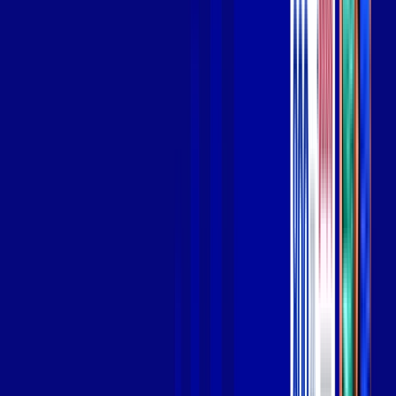
Wi-fi de alta performance para curtir e compartilhar à vontade