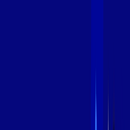
600 MEGA
INTERNET
Benefícios:
Instalação Grátis
Globo Play Padrão Anúncios
Assinaturas inclusas:
Globoplay
*Confira as condições dessa oferta +
por:
R$
99
,
99
/MÊS