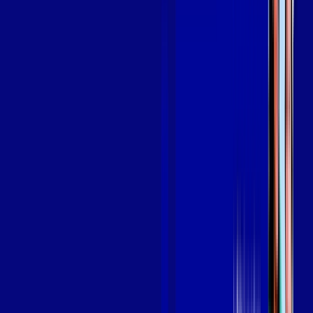
em BRASILIA
A internet da Giga Mais Fibra em BRASILIA é muito rápida
para você navegar, assistir a vídeos, ver seus shows
preferidos, ouvir músicas e levar a sua experiência de jogo
online a outro nível. Clique em CONTRATAR AGORA, ou fale
com um de nossos consultores via WhatsApp, e mude de vez
para a Giga Mais Fibra Internet Banda Larga.
FALAR COM CONSULTOR