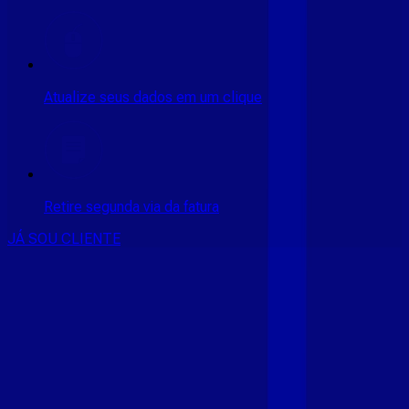
Atualize seus dados em um clique
Retire segunda via da fatura
JÁ SOU CLIENTE
CONSULTE RÁPIDO AS
CIDADES
ATENDIDAS
Clique em sua cidade abaixo e confira as melhores ofertas de
internet fibra da
Giga Mais Fibra
CE - ACARAÚ
CE - ACOPIARA
CE - AIUABA
CE - ANTONINA