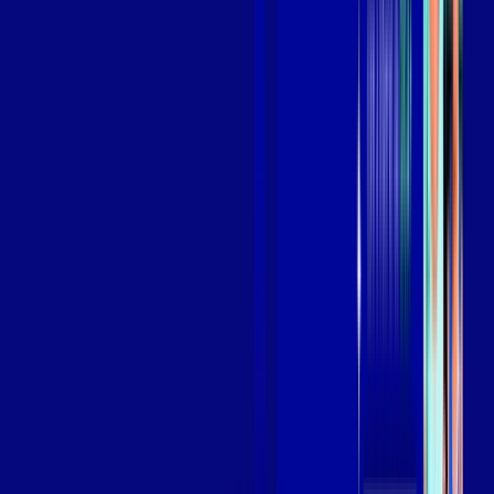
Assista filmes e séries em 4k sem interrupções