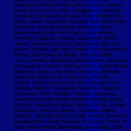
Esperança, Campo Do Meio, Campos Altos, Campos
Gerais, Carmo Do Rio Claro, Cataguases, Conquista,
Coqueiral, Coromandel, Cristais, Delta, Fortaleza De
Minas, Guapé, Guaranésia, Guaxupé, Ibiá, Ilicínea, Itáu
De Minas, Jacuí, Monte Santo De Minas, Muriae,
Nepomuceno, Nova Ponte, Passos, Pedrinopólis,
Perdizes, Pratápolis, Pratinha, Sacramento, Santa
Juliana, Santana Da Vargem, São Gotardo, São João
Batista Do Glória, São José Da Barra, São Sebastião Do
Paraíso, São Tomas De Aquino, Serra Do Salitre,
Tapira, Uberaba, Uberlândia, Campo Grande, Dourados,
Parauapebas, Carnaíba, Carpina, Flores, Goiana, Ilha De
Itamaracá, Ipojuca, Itapissuma, Limoeiro, Mirandiba,
Nazaré Da Mata, Olinda, Parnamirim, Paudalho,
Paulista, Salgueiro, Santa Cruz Do Capibaribe, Serra
Talhada, Surubim, Terra Nova, Timbaúba, Toritama,
Verdejante, Altos, Parnaíba, Teresina, Apucarana,
Arapongas, Araruna, Campo Mourão, Cianorte, Doutor
Camargo, Engenheiro Beltrão, Jandaia Do Sul, Jussara,
Mandaguari, Marialva, Maringá, Paiçandu, Peabiru,
Rolândia, Telêmaco Borba, Ubiratã, Aperibe, Araruama,
Araruama (Praia Seca), Armacao Dos Buzios, Arraial Do
Cabo, Barra Do Pirai, Barra Mansa, Bom Jardim, Cabo