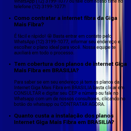
WhatsApp (12) 3199-1077 ou fale com nosso time no
telefone (12) 3199-1077!
Como contratar a internet fibra da Giga
Mais Fibra?
É fácil e rápido! 🤩 Basta entrar em contato pelo
WhatsApp (12) 3199-1077, informar seu endereço e
escolher o plano ideal para você. Nossa equipe te
auxiliará em todo o processo.
Tem cobertura dos planos de internet Giga
Mais Fibra em BRASILIA?
Para saber se em seu endereço já tem os planos da
Internet Giga Mais Fibra em BRASILIA basta clicar em
CONSULTAR e digitar seu CEP e número ou fale no
Whatsapp com um de nossos consultores, clicando no
botão do whatsapp ou CONTRATAR AGORA.
Quanto custa a instalação dos planos
Internet Giga Mais Fibra em BRASILIA?