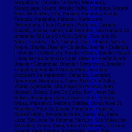
Mangabeira, Limoeiro Do Norte, Maracanaú,
Maranguape, Mauriti, Missão Velha, Mombaça, Morada
Nova, Mucambo, Orós, Pacajus, Pacatuba, Pacujá,
Paracuru, Paraipaba, Parambu, Pentecoste,
Pindoretama, Piquet Carneiro, Porteiras, Quixadá,
Quixelô, Russas, Salitre, São Benedito, São Gonçalo Do
Amarante, São Luís Do Curu, Sobral, Tabuleiro Do
Norte, Tarrafas, Tauá, Tianguá, Trairi, Ubajara, Varzea
Alegre, Brasilia, Brasilia • Ceilândia, Brasilia • Ceilândia
I, Brasilia • Ceilândia Iii, Brasilia • Gama, Brasilia • Guará
I, Brasilia • Recanto Das Emas, Brasilia • Riacho Fundo,
Brasilia • Samambaia, Brasilia • Santa Maria, Brasilia •
Taguatinga, Brasilia • Vicente Pires, Anchieta,
Cachoeiro De Itapemirim, Cariacica, Guarapari,
Itapemirim, Marataizes, Piuma, Serra, Vila Velha,
Vitoria, Açailândia, Alto Alegre Do Pindaré, Arari,
Bacabal, Balsas, Barra Do Corda, Bom Jesus Das
Selvas, Buriticupu, Cajari, Caxias, Codó, Estreito,
Grajaú, Imperatriz, Matinha, Matões, Olinda Nova Do
Maranhão, Paço Do Lumiar, Parnarama, Penalva,
Pindaré Mirim, Presidente Dutra, Santa Inês, Santa
Luzia, São José De Ribamar, São Luís, São Mateus Do
Maranhão, Timon, Viana, Vitória Do Mearim, Zé Doca,
Aguanil, Alem Paraiba, Alpinópolis, Araxá, Boa