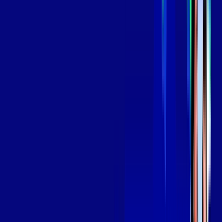
139
,
99
/MÊS
Contratar Agora
Contratar Agora
Consulte as ofertas
para o seu endereço!
CONSULTAR AGORA
OS MELHORES APPS INCLUSOS NO
SEU
PLANO DE INTERNET
Globoplay
Assine Internet Fibra Giga Mais Fibra