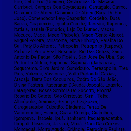
Frio, Cabo Frio (Unamar), Cachoeiras De Macacu,
Cambuci, Campos Dos Goytacazes, Cantagalo, Carmo,
Casimiro De Abreu, Casimiro De Abreu (Barra De Sao
Joao), Comendador Levy Gasparian, Cordeiro, Duas
Barras, Guapimirim, Iguaba Grande, Itaocara, Itaperuna,
Itatiaia, Itatiaia (Penedo), Laje Do Muriae, Macae,
Macuco, Mage, Mage (Piabeta), Mage (Santo Aleixo),
Miguel Pereira, Miracema, Nova Friburgo, Paraíba Do
Sul, Paty Do Alferes, Petropolis, Petropolis (Itaipava),
Pinheiral, Porto Real, Resende, Rio Das Ostras, Santo
Antonio De Padua, São Fidélis, Sao Jose De Uba, Sao
Pedro Da Aldeia, Sapucaia, Sapucaia (Jamapara),
Saquarema, Silva Jardim, Sumidouro, Teresopolis, Tres
Rios, Valenca, Vassouras, Volta Redonda, Caxias,
Aracaju, Barra Dos Coqueiros, Cedro De São João,
Divina Pastora, Itaporanga D'Ajuda, Japoatã, Lagarto,
Laranjeiras, Nossa Senhora Do Socorro, Propriá,
Rosário Do Catete, São Cristóvão, Siriri, Telha,
Altinópolis, Aramina, Bertioga, Caçapava,
Caraguatatuba, Cubatão, Diadema, Ferraz De
Vasconcelos, Franca, Guará, Guarujá, Guarulhos,
Igarapava, Ilhabela, Ipuã, Itanhaém, Itaquaquecetuba,
Itirapuã, Ituverava, Jacareí, Mauá, Mogi Das Cruzes,
Mongaguá, Morro Agudo, Orlândia, Patrocínio Paulista,