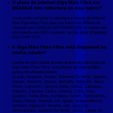
O plano de internet Giga Mais Fibra em
BRASILIA tem cobertura no meu bairro?
Você pode consultar a cobertura e planos de internet
fibra Giga Mais Fibra para seu bairro em BRASILIA
clicando em CONSULTAR COBERTURA no nosso site,
informando seu CEP e número, ou fale pelo WhatsApp
(12) 3199-1077.
A Giga Mais Fibra Fibra está disponível na
minha cidade?
Confira se sua cidade já está na área de cobertura da
Giga Mais Fibra Fibra, com planos de internet fibra
óptica de ultravelocidade:
Acaraú, Acopiara, Aiuaba, Antonina Do Norte, Aquiraz,
Araripe, Arneiroz, Assare, Barbalha, Beberibe, Brejo
Santo, Camocim, Campos Sales, Cariús, Cascavel,
Catarina, Caucaia, Cedro, Crateús, Crato, Cruz,
Eusébio, Farias Brito, Fortaleza, Fortim, Frecheirinha,
Graça, Granja, Ibiapina, Icó, Iguatu, Independência,
Itaitinga, Itapipoca, Itarema, Jati, Jijoca De
Jericoacoara, Juazeiro Do Norte, Jucás, Lavras Da