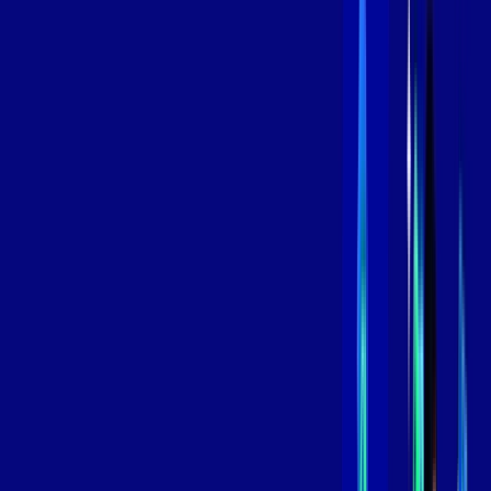
Contratar Agora
Contratar Agora
800 MEGA
INTERNET
Benefícios:
Instalação Grátis
Globo Play Padrão Anúncios
Assinaturas inclusas:
Globoplay
*Confira as condições dessa oferta +
por:
R$
109