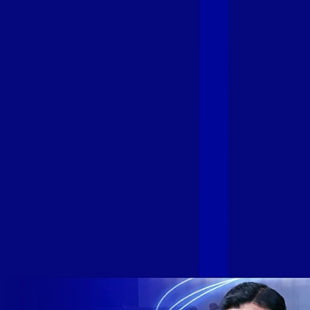
Fibra
A GIGA+ Fibra é uma marca do Grupo Alloha Fibra, a maior
empresa independente de fibra óptica FTTH (Fiber to the
Home) do Brasil, e vem passando por importantes
transformações nos últimos meses para conectar brasileiros
cada vez mais com uma Internet com mais estabilidade,
velocidade e possibilidades. Recentemente, as operadoras
de Telecomunicações VIP, Click, Ligue, Niu, Mob, Univox e
Sumicity, também integrantes da Alloha Fibra, uniram-se à
GIGA+ Fibra para fortalecer ainda mais o propósito do grupo
de levar qualidade de conexão por fibra óptica para todo país.
Com esta união, nossa Internet ultrarrápida estará nas casas
de milhares de brasileiros em mais de 280 cidades do Brasil
– tudo isso com a qualidade da Melhor Velocidade e Melhor
Internet Gamer. Melhor Internet Gamer de 2024: RJ, ES, SP e
DF +280 cidades: CE, DF, ES, MA, MG, MS, PA, PE, PR, RJ,
SE e SP 1,5 milhão de clientes conectados 149 mil km de
rede fibra óptica