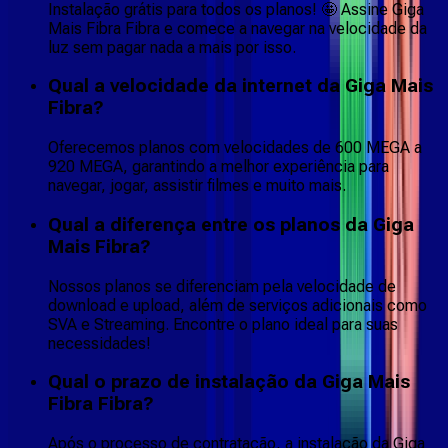
Instalação grátis para todos os planos! 🤩 Assine Giga
Mais Fibra Fibra e comece a navegar na velocidade da
luz sem pagar nada a mais por isso.
Qual a velocidade da internet da Giga Mais
Fibra?
Oferecemos planos com velocidades de 600 MEGA a
920 MEGA, garantindo a melhor experiência para
navegar, jogar, assistir filmes e muito mais.
Qual a diferença entre os planos da Giga
Mais Fibra?
Nossos planos se diferenciam pela velocidade de
download e upload, além de serviços adicionais como
SVA e Streaming. Encontre o plano ideal para suas
necessidades!
Qual o prazo de instalação da Giga Mais
Fibra Fibra?
Após o processo de contratação, a instalação da Giga