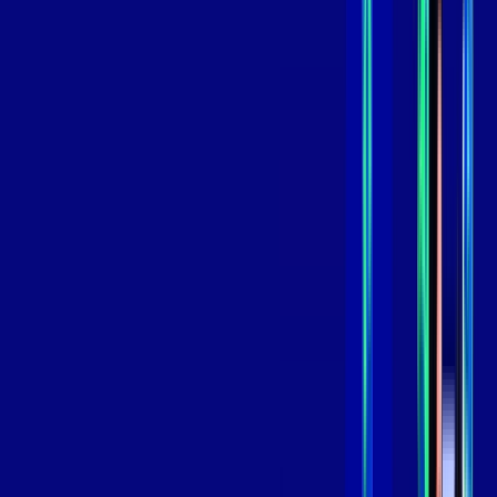
,
99
/MÊS
Contratar Agora
Contratar Agora
GIGA
INTERNET
Benefícios:
Instalação Grátis
Globo Play Padrão Anúncios
Assinaturas inclusas:
Globoplay
*Confira as condições dessa oferta +
por:
R$