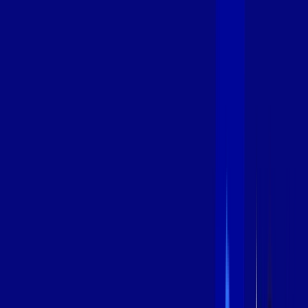
600 MEGA
INTERNET
Benefícios:
Instalação Grátis
Globo Play Padrão Anúncios
Assinaturas inclusas:
Globoplay
*Confira as condições dessa oferta +
por:
R$
99
,
99