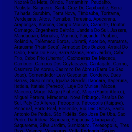
Nazaré Da Mata, Olinda, Parnamirim, Paudalho,
Paulista, Salgueiro, Santa Cruz Do Capibaribe, Serra
Talhada, Surubim, Terra Nova, Timbaúba, Toritama,
Verdejante, Altos, Parnaíba, Teresina, Apucarana,
Arapongas, Araruna, Campo Mourão, Cianorte, Doutor
Camargo, Engenheiro Beltrão, Jandaia Do Sul, Jussara,
Mandaguari, Marialva, Maringá, Paiçandu, Peabiru,
Rolândia, Telêmaco Borba, Ubiratã, Aperibe, Araruama,
Araruama (Praia Seca), Armacao Dos Buzios, Arraial Do
Cabo, Barra Do Pirai, Barra Mansa, Bom Jardim, Cabo
Frio, Cabo Frio (Unamar), Cachoeiras De Macacu,
Cambuci, Campos Dos Goytacazes, Cantagalo, Carmo,
Casimiro De Abreu, Casimiro De Abreu (Barra De Sao
Joao), Comendador Levy Gasparian, Cordeiro, Duas
Barras, Guapimirim, Iguaba Grande, Itaocara, Itaperuna,
Itatiaia, Itatiaia (Penedo), Laje Do Muriae, Macae,
Macuco, Mage, Mage (Piabeta), Mage (Santo Aleixo),
Miguel Pereira, Miracema, Nova Friburgo, Paraíba Do
Sul, Paty Do Alferes, Petropolis, Petropolis (Itaipava),
Pinheiral, Porto Real, Resende, Rio Das Ostras, Santo
Antonio De Padua, São Fidélis, Sao Jose De Uba, Sao
Pedro Da Aldeia, Sapucaia, Sapucaia (Jamapara),
Saquarema, Silva Jardim, Sumidouro, Teresopolis, Tres
Rios, Valenca, Vassouras, Volta Redonda, Caxias,