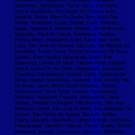
Itapemirim, Marataizes, Piuma, Serra, Vila Velha,
Vitoria, Açailândia, Alto Alegre Do Pindaré, Arari,
Bacabal, Balsas, Barra Do Corda, Bom Jesus Das
Selvas, Buriticupu, Cajari, Caxias, Codó, Estreito,
Grajaú, Imperatriz, Matinha, Matões, Olinda Nova Do
Maranhão, Paço Do Lumiar, Parnarama, Penalva,
Pindaré Mirim, Presidente Dutra, Santa Inês, Santa
Luzia, São José De Ribamar, São Luís, São Mateus Do
Maranhão, Timon, Viana, Vitória Do Mearim, Zé Doca,
Aguanil, Alem Paraiba, Alpinópolis, Araxá, Boa
Esperança, Campo Do Meio, Campos Altos, Campos
Gerais, Carmo Do Rio Claro, Cataguases, Conquista,
Coqueiral, Coromandel, Cristais, Delta, Fortaleza De
Minas, Guapé, Guaranésia, Guaxupé, Ibiá, Ilicínea, Itáu
De Minas, Jacuí, Monte Santo De Minas, Muriae,
Nepomuceno, Nova Ponte, Passos, Pedrinopólis,
Perdizes, Pratápolis, Pratinha, Sacramento, Santa
Juliana, Santana Da Vargem, São Gotardo, São João
Batista Do Glória, São José Da Barra, São Sebastião Do
Paraíso, São Tomas De Aquino, Serra Do Salitre,
Tapira, Uberaba, Uberlândia, Campo Grande, Dourados,
Parauapebas, Carnaíba, Carpina, Flores, Goiana, Ilha De
Itamaracá, Ipojuca, Itapissuma, Limoeiro, Mirandiba,