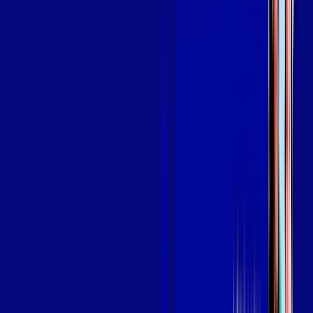
Assine Internet Fibra Giga Mais Fibra
em MOGI DAS CRUZES
A internet da Giga Mais Fibra em MOGI DAS CRUZES é muito
rápida para você navegar, assistir a vídeos, ver seus shows
preferidos, ouvir músicas e levar a sua experiência de jogo
online a outro nível. Clique em CONTRATAR AGORA, ou fale
com um de nossos consultores via WhatsApp, e mude de vez
para a Giga Mais Fibra Internet Banda Larga.
FALAR COM CONSULTOR