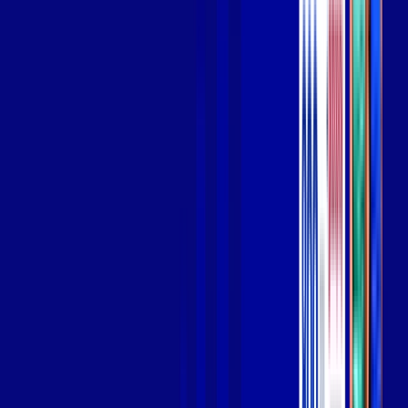
Wi-fi de alta performance para curtir e compartilhar à vontade