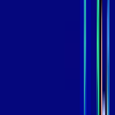
109
,
99
/MÊS
Contratar Agora
Contratar Agora
GIGA
INTERNET
Benefícios:
Instalação Grátis
Globo Play Padrão Anúncios
Assinaturas inclusas:
Globoplay