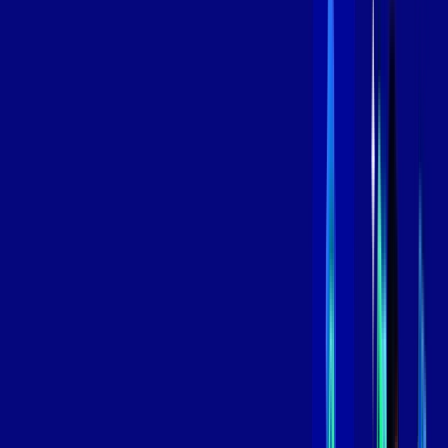
/MÊS
Contratar Agora
Contratar Agora
800 MEGA
INTERNET
Benefícios:
Instalação Grátis
Globo Play Padrão Anúncios
Assinaturas inclusas:
Globoplay
*Confira as condições dessa oferta +
por:
R$