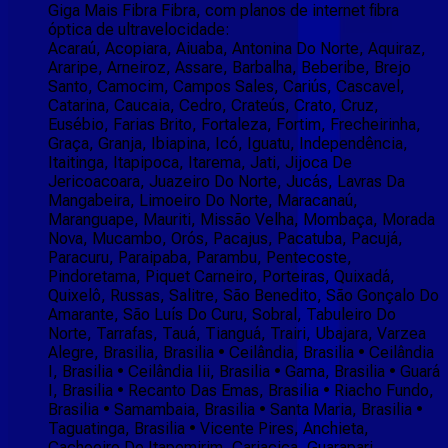
Giga Mais Fibra Fibra, com planos de internet fibra
óptica de ultravelocidade:
Acaraú, Acopiara, Aiuaba, Antonina Do Norte, Aquiraz,
Araripe, Arneiroz, Assare, Barbalha, Beberibe, Brejo
Santo, Camocim, Campos Sales, Cariús, Cascavel,
Catarina, Caucaia, Cedro, Crateús, Crato, Cruz,
Eusébio, Farias Brito, Fortaleza, Fortim, Frecheirinha,
Graça, Granja, Ibiapina, Icó, Iguatu, Independência,
Itaitinga, Itapipoca, Itarema, Jati, Jijoca De
Jericoacoara, Juazeiro Do Norte, Jucás, Lavras Da
Mangabeira, Limoeiro Do Norte, Maracanaú,
Maranguape, Mauriti, Missão Velha, Mombaça, Morada
Nova, Mucambo, Orós, Pacajus, Pacatuba, Pacujá,
Paracuru, Paraipaba, Parambu, Pentecoste,
Pindoretama, Piquet Carneiro, Porteiras, Quixadá,
Quixelô, Russas, Salitre, São Benedito, São Gonçalo Do
Amarante, São Luís Do Curu, Sobral, Tabuleiro Do
Norte, Tarrafas, Tauá, Tianguá, Trairi, Ubajara, Varzea
Alegre, Brasilia, Brasilia • Ceilândia, Brasilia • Ceilândia
I, Brasilia • Ceilândia Iii, Brasilia • Gama, Brasilia • Guará
I, Brasilia • Recanto Das Emas, Brasilia • Riacho Fundo,
Brasilia • Samambaia, Brasilia • Santa Maria, Brasilia •
Taguatinga, Brasilia • Vicente Pires, Anchieta,
Cachoeiro De Itapemirim, Cariacica, Guarapari,