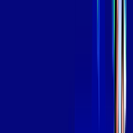
*Confira as condições dessa oferta +
por:
R$
139
,
99
/MÊS
Contratar Agora
Contratar Agora
Consulte as ofertas
para o seu endereço!
CONSULTAR AGORA
OS MELHORES APPS INCLUSOS NO
SEU
PLANO DE INTERNET
Globoplay