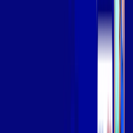
Assista filmes e séries em 4k sem interrupções