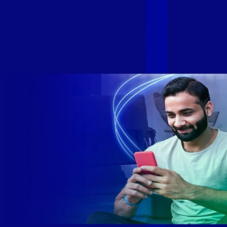
Com esta união, nossa Internet ultrarrápida estará nas casas
de milhares de brasileiros em mais de 280 cidades do Brasil
– tudo isso com a qualidade da Melhor Velocidade e Melhor
Internet Gamer. Melhor Internet Gamer de 2024: RJ, ES, SP e
DF +280 cidades: CE, DF, ES, MA, MG, MS, PA, PE, PR, RJ,
SE e SP 1,5 milhão de clientes conectados 149 mil km de
rede fibra óptica