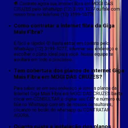
💬 Contrate agora sua internet fibra em MOGI DAS
CRUZES pelo WhatsApp (12) 3199-1077 ou fale com
nosso time no telefone (12) 3199-1077!
Como contratar a internet fibra da Giga
Mais Fibra?
É fácil e rápido! 🤩 Basta entrar em contato pelo
WhatsApp (12) 3199-1077, informar seu endereço e
escolher o plano ideal para você. Nossa equipe te
auxiliará em todo o processo.
Tem cobertura dos planos de internet Giga
Mais Fibra em MOGI DAS CRUZES?
Para saber se em seu endereço já tem os planos da
Internet Giga Mais Fibra em MOGI DAS CRUZES basta
clicar em CONSULTAR e digitar seu CEP e número ou
fale no Whatsapp com um de nossos consultores,
clicando no botão do whatsapp ou CONTRATAR
AGORA.
Quanto custa a instalação dos planos