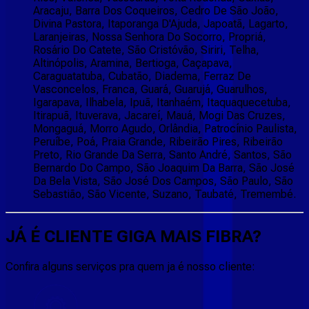
Aracaju, Barra Dos Coqueiros, Cedro De São João,
Divina Pastora, Itaporanga D'Ajuda, Japoatã, Lagarto,
Laranjeiras, Nossa Senhora Do Socorro, Propriá,
Rosário Do Catete, São Cristóvão, Siriri, Telha,
Altinópolis, Aramina, Bertioga, Caçapava,
Caraguatatuba, Cubatão, Diadema, Ferraz De
Vasconcelos, Franca, Guará, Guarujá, Guarulhos,
Igarapava, Ilhabela, Ipuã, Itanhaém, Itaquaquecetuba,
Itirapuã, Ituverava, Jacareí, Mauá, Mogi Das Cruzes,
Mongaguá, Morro Agudo, Orlândia, Patrocínio Paulista,
Peruíbe, Poá, Praia Grande, Ribeirão Pires, Ribeirão
Preto, Rio Grande Da Serra, Santo André, Santos, São
Bernardo Do Campo, São Joaquim Da Barra, São José
Da Bela Vista, São José Dos Campos, São Paulo, São
Sebastião, São Vicente, Suzano, Taubaté, Tremembé.
JÁ É CLIENTE
GIGA MAIS FIBRA
?
Confira alguns serviços pra quem ja é nosso cliente: