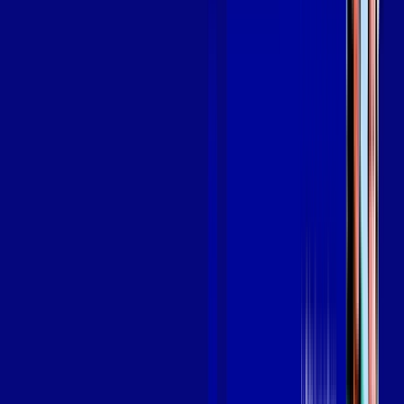
em VITORIA
A internet da Giga Mais Fibra em VITORIA é muito rápida para
você navegar, assistir a vídeos, ver seus shows preferidos,
ouvir músicas e levar a sua experiência de jogo online a outro
nível. Clique em CONTRATAR AGORA, ou fale com um de
nossos consultores via WhatsApp, e mude de vez para a Giga
Mais Fibra Internet Banda Larga.
FALAR COM CONSULTOR