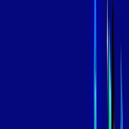
Contratar Agora
Contratar Agora
800 MEGA
INTERNET
Benefícios:
Instalação Grátis
Globo Play Padrão Anúncios
Assinaturas inclusas:
Globoplay
*Confira as condições dessa oferta +
por:
R$
109