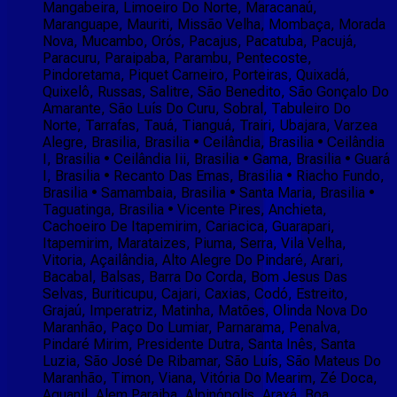
Mangabeira, Limoeiro Do Norte, Maracanaú,
Maranguape, Mauriti, Missão Velha, Mombaça, Morada
Nova, Mucambo, Orós, Pacajus, Pacatuba, Pacujá,
Paracuru, Paraipaba, Parambu, Pentecoste,
Pindoretama, Piquet Carneiro, Porteiras, Quixadá,
Quixelô, Russas, Salitre, São Benedito, São Gonçalo Do
Amarante, São Luís Do Curu, Sobral, Tabuleiro Do
Norte, Tarrafas, Tauá, Tianguá, Trairi, Ubajara, Varzea
Alegre, Brasilia, Brasilia • Ceilândia, Brasilia • Ceilândia
I, Brasilia • Ceilândia Iii, Brasilia • Gama, Brasilia • Guará
I, Brasilia • Recanto Das Emas, Brasilia • Riacho Fundo,
Brasilia • Samambaia, Brasilia • Santa Maria, Brasilia •
Taguatinga, Brasilia • Vicente Pires, Anchieta,
Cachoeiro De Itapemirim, Cariacica, Guarapari,
Itapemirim, Marataizes, Piuma, Serra, Vila Velha,
Vitoria, Açailândia, Alto Alegre Do Pindaré, Arari,
Bacabal, Balsas, Barra Do Corda, Bom Jesus Das
Selvas, Buriticupu, Cajari, Caxias, Codó, Estreito,
Grajaú, Imperatriz, Matinha, Matões, Olinda Nova Do
Maranhão, Paço Do Lumiar, Parnarama, Penalva,
Pindaré Mirim, Presidente Dutra, Santa Inês, Santa
Luzia, São José De Ribamar, São Luís, São Mateus Do
Maranhão, Timon, Viana, Vitória Do Mearim, Zé Doca,
Aguanil, Alem Paraiba, Alpinópolis, Araxá, Boa