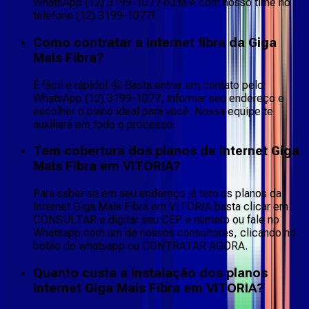
WhatsApp (12) 3199-1077 ou fale com nosso time no
telefone (12) 3199-1077!
Como contratar a internet fibra da Giga
Mais Fibra?
É fácil e rápido! 🤩 Basta entrar em contato pelo
WhatsApp (12) 3199-1077, informar seu endereço e
escolher o plano ideal para você. Nossa equipe te
auxiliará em todo o processo.
Tem cobertura dos planos de internet Giga
Mais Fibra em VITORIA?
Para saber se em seu endereço já tem os planos da
Internet Giga Mais Fibra em VITORIA basta clicar em
CONSULTAR e digitar seu CEP e número ou fale no
Whatsapp com um de nossos consultores, clicando no
botão do whatsapp ou CONTRATAR AGORA.
Quanto custa a instalação dos planos
Internet Giga Mais Fibra em VITORIA?