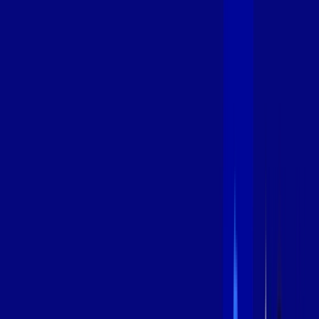
600 MEGA
INTERNET
Benefícios:
Instalação Grátis
Globo Play Padrão Anúncios
Assinaturas inclusas:
Globoplay
*Confira as condições dessa oferta +
por:
R$
99
,
99
/MÊS