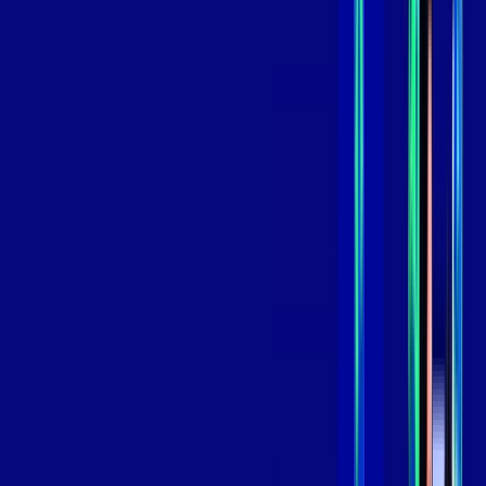
,
99
/MÊS
Contratar Agora
Contratar Agora
GIGA
INTERNET
Benefícios:
Instalação Grátis
Globo Play Padrão Anúncios
Assinaturas inclusas:
Globoplay
*Confira as condições dessa oferta +
por:
R$