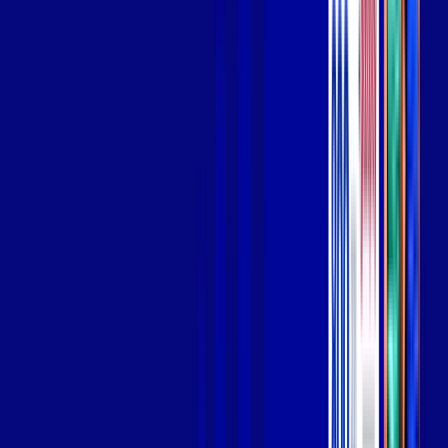
Wi-fi de alta performance para curtir e compartilhar à vontade