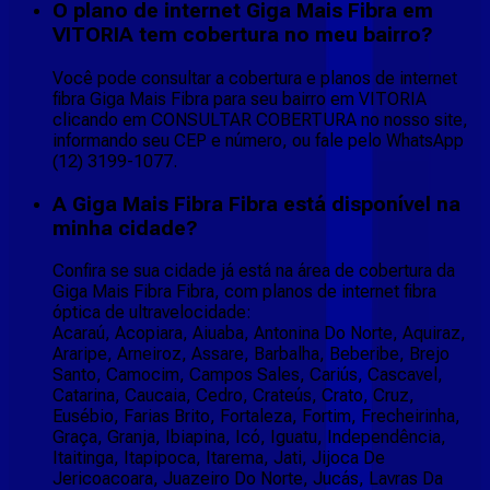
O plano de internet Giga Mais Fibra em
VITORIA tem cobertura no meu bairro?
Você pode consultar a cobertura e planos de internet
fibra Giga Mais Fibra para seu bairro em VITORIA
clicando em CONSULTAR COBERTURA no nosso site,
informando seu CEP e número, ou fale pelo WhatsApp
(12) 3199-1077.
A Giga Mais Fibra Fibra está disponível na
minha cidade?
Confira se sua cidade já está na área de cobertura da
Giga Mais Fibra Fibra, com planos de internet fibra
óptica de ultravelocidade:
Acaraú, Acopiara, Aiuaba, Antonina Do Norte, Aquiraz,
Araripe, Arneiroz, Assare, Barbalha, Beberibe, Brejo
Santo, Camocim, Campos Sales, Cariús, Cascavel,
Catarina, Caucaia, Cedro, Crateús, Crato, Cruz,
Eusébio, Farias Brito, Fortaleza, Fortim, Frecheirinha,
Graça, Granja, Ibiapina, Icó, Iguatu, Independência,
Itaitinga, Itapipoca, Itarema, Jati, Jijoca De
Jericoacoara, Juazeiro Do Norte, Jucás, Lavras Da