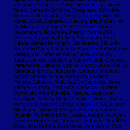
Esperança, Campo Do Meio, Campos Altos, Campos
Gerais, Carmo Do Rio Claro, Cataguases, Conquista,
Coqueiral, Coromandel, Cristais, Delta, Fortaleza De
Minas, Guapé, Guaranésia, Guaxupé, Ibiá, Ilicínea, Itáu
De Minas, Jacuí, Monte Santo De Minas, Muriae,
Nepomuceno, Nova Ponte, Passos, Pedrinopólis,
Perdizes, Pratápolis, Pratinha, Sacramento, Santa
Juliana, Santana Da Vargem, São Gotardo, São João
Batista Do Glória, São José Da Barra, São Sebastião Do
Paraíso, São Tomas De Aquino, Serra Do Salitre,
Tapira, Uberaba, Uberlândia, Campo Grande, Dourados,
Parauapebas, Carnaíba, Carpina, Flores, Goiana, Ilha De
Itamaracá, Ipojuca, Itapissuma, Limoeiro, Mirandiba,
Nazaré Da Mata, Olinda, Parnamirim, Paudalho,
Paulista, Salgueiro, Santa Cruz Do Capibaribe, Serra
Talhada, Surubim, Terra Nova, Timbaúba, Toritama,
Verdejante, Altos, Parnaíba, Teresina, Apucarana,
Arapongas, Araruna, Campo Mourão, Cianorte, Doutor
Camargo, Engenheiro Beltrão, Jandaia Do Sul, Jussara,
Mandaguari, Marialva, Maringá, Paiçandu, Peabiru,
Rolândia, Telêmaco Borba, Ubiratã, Aperibe, Araruama,
Araruama (Praia Seca), Armacao Dos Buzios, Arraial Do
Cabo, Barra Do Pirai, Barra Mansa, Bom Jardim, Cabo