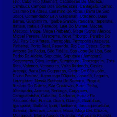
Frio, Cabo Frio (Unamar), Cachoeiras De Macacu,
Cambuci, Campos Dos Goytacazes, Cantagalo, Carmo,
Casimiro De Abreu, Casimiro De Abreu (Barra De Sao
Joao), Comendador Levy Gasparian, Cordeiro, Duas
Barras, Guapimirim, Iguaba Grande, Itaocara, Itaperuna,
Itatiaia, Itatiaia (Penedo), Laje Do Muriae, Macae,
Macuco, Mage, Mage (Piabeta), Mage (Santo Aleixo),
Miguel Pereira, Miracema, Nova Friburgo, Paraíba Do
Sul, Paty Do Alferes, Petropolis, Petropolis (Itaipava),
Pinheiral, Porto Real, Resende, Rio Das Ostras, Santo
Antonio De Padua, São Fidélis, Sao Jose De Uba, Sao
Pedro Da Aldeia, Sapucaia, Sapucaia (Jamapara),
Saquarema, Silva Jardim, Sumidouro, Teresopolis, Tres
Rios, Valenca, Vassouras, Volta Redonda, Caxias,
Aracaju, Barra Dos Coqueiros, Cedro De São João,
Divina Pastora, Itaporanga D'Ajuda, Japoatã, Lagarto,
Laranjeiras, Nossa Senhora Do Socorro, Propriá,
Rosário Do Catete, São Cristóvão, Siriri, Telha,
Altinópolis, Aramina, Bertioga, Caçapava,
Caraguatatuba, Cubatão, Diadema, Ferraz De
Vasconcelos, Franca, Guará, Guarujá, Guarulhos,
Igarapava, Ilhabela, Ipuã, Itanhaém, Itaquaquecetuba,
Itirapuã, Ituverava, Jacareí, Mauá, Mogi Das Cruzes,
Mongaguá, Morro Agudo, Orlândia, Patrocínio Paulista,