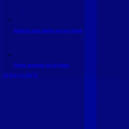
Atualize seus dados em um clique
Retire segunda via da fatura
JÁ SOU CLIENTE
CONSULTE RÁPIDO AS
CIDADES
ATENDIDAS
Clique em sua cidade abaixo e confira as melhores ofertas de
internet fibra da
Giga Mais Fibra
CE - ACARAÚ
CE - ACOPIARA
CE - AIUABA
CE - ANTONINA