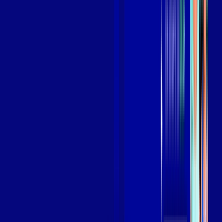
Assista filmes e séries em 4k sem interrupções