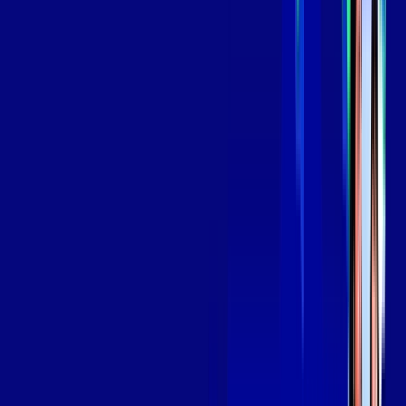
139
,
99
/MÊS
Contratar Agora
Contratar Agora
Consulte as ofertas
para o seu endereço!
CONSULTAR AGORA
OS MELHORES APPS INCLUSOS NO
SEU
PLANO DE INTERNET
Globoplay
Assine Internet Fibra Giga Mais Fibra