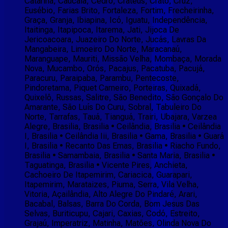
Catarina, Caucaia, Cedro, Crateús, Crato, Cruz,
Eusébio, Farias Brito, Fortaleza, Fortim, Frecheirinha,
Graça, Granja, Ibiapina, Icó, Iguatu, Independência,
Itaitinga, Itapipoca, Itarema, Jati, Jijoca De
Jericoacoara, Juazeiro Do Norte, Jucás, Lavras Da
Mangabeira, Limoeiro Do Norte, Maracanaú,
Maranguape, Mauriti, Missão Velha, Mombaça, Morada
Nova, Mucambo, Orós, Pacajus, Pacatuba, Pacujá,
Paracuru, Paraipaba, Parambu, Pentecoste,
Pindoretama, Piquet Carneiro, Porteiras, Quixadá,
Quixelô, Russas, Salitre, São Benedito, São Gonçalo Do
Amarante, São Luís Do Curu, Sobral, Tabuleiro Do
Norte, Tarrafas, Tauá, Tianguá, Trairi, Ubajara, Varzea
Alegre, Brasilia, Brasilia • Ceilândia, Brasilia • Ceilândia
I, Brasilia • Ceilândia Iii, Brasilia • Gama, Brasilia • Guará
I, Brasilia • Recanto Das Emas, Brasilia • Riacho Fundo,
Brasilia • Samambaia, Brasilia • Santa Maria, Brasilia •
Taguatinga, Brasilia • Vicente Pires, Anchieta,
Cachoeiro De Itapemirim, Cariacica, Guarapari,
Itapemirim, Marataizes, Piuma, Serra, Vila Velha,
Vitoria, Açailândia, Alto Alegre Do Pindaré, Arari,
Bacabal, Balsas, Barra Do Corda, Bom Jesus Das
Selvas, Buriticupu, Cajari, Caxias, Codó, Estreito,
Grajaú, Imperatriz, Matinha, Matões, Olinda Nova Do