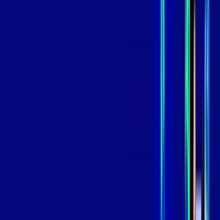
109
,
99
/MÊS
Contratar Agora
Contratar Agora
GIGA
INTERNET
Benefícios:
Instalação Grátis
Globo Play Padrão Anúncios
Assinaturas inclusas:
Globoplay