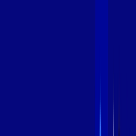
600 MEGA
INTERNET
Benefícios:
Instalação Grátis
Globo Play Padrão Anúncios
Assinaturas inclusas:
Globoplay
*Confira as condições dessa oferta +
por:
R$
99
,
99