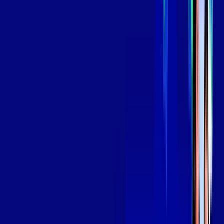
*Confira as condições dessa oferta +
por:
R$
139
,
99
/MÊS
Contratar Agora
Contratar Agora
Consulte as ofertas
para o seu endereço!
CONSULTAR AGORA
OS MELHORES APPS INCLUSOS NO
SEU
PLANO DE INTERNET
Globoplay