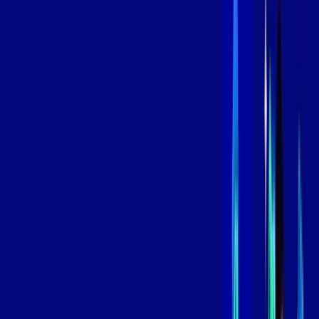
/MÊS
Contratar Agora
Contratar Agora
800 MEGA
INTERNET
Benefícios:
Instalação Grátis
Globo Play Padrão Anúncios
Assinaturas inclusas:
Globoplay
*Confira as condições dessa oferta +
por:
R$