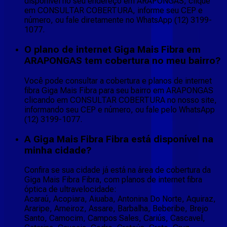
disponível no seu endereço em ARAPONGAS, clique
em CONSULTAR COBERTURA, informe seu CEP e
número, ou fale diretamente no WhatsApp (12) 3199-
1077.
O plano de internet Giga Mais Fibra em
ARAPONGAS tem cobertura no meu bairro?
Você pode consultar a cobertura e planos de internet
fibra Giga Mais Fibra para seu bairro em ARAPONGAS
clicando em CONSULTAR COBERTURA no nosso site,
informando seu CEP e número, ou fale pelo WhatsApp
(12) 3199-1077.
A Giga Mais Fibra Fibra está disponível na
minha cidade?
Confira se sua cidade já está na área de cobertura da
Giga Mais Fibra Fibra, com planos de internet fibra
óptica de ultravelocidade:
Acaraú, Acopiara, Aiuaba, Antonina Do Norte, Aquiraz,
Araripe, Arneiroz, Assare, Barbalha, Beberibe, Brejo
Santo, Camocim, Campos Sales, Cariús, Cascavel,