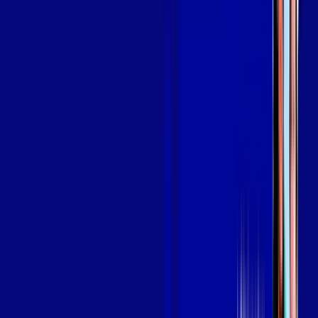
Assine Internet Fibra Giga Mais Fibra
em ARAPONGAS
A internet da Giga Mais Fibra em ARAPONGAS é muito rápida
para você navegar, assistir a vídeos, ver seus shows
preferidos, ouvir músicas e levar a sua experiência de jogo
online a outro nível. Clique em CONTRATAR AGORA, ou fale
com um de nossos consultores via WhatsApp, e mude de vez
para a Giga Mais Fibra Internet Banda Larga.
FALAR COM CONSULTOR