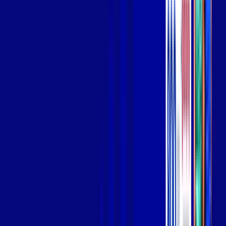
Wi-fi de alta performance para curtir e compartilhar à vontade