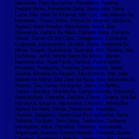
Maranhão, Paço Do Lumiar, Parnarama, Penalva,
Pindaré Mirim, Presidente Dutra, Santa Inês, Santa
Luzia, São José De Ribamar, São Luís, São Mateus Do
Maranhão, Timon, Viana, Vitória Do Mearim, Zé Doca,
Aguanil, Alem Paraiba, Alpinópolis, Araxá, Boa
Esperança, Campo Do Meio, Campos Altos, Campos
Gerais, Carmo Do Rio Claro, Cataguases, Conquista,
Coqueiral, Coromandel, Cristais, Delta, Fortaleza De
Minas, Guapé, Guaranésia, Guaxupé, Ibiá, Ilicínea, Itáu
De Minas, Jacuí, Monte Santo De Minas, Muriae,
Nepomuceno, Nova Ponte, Passos, Pedrinopólis,
Perdizes, Pratápolis, Pratinha, Sacramento, Santa
Juliana, Santana Da Vargem, São Gotardo, São João
Batista Do Glória, São José Da Barra, São Sebastião Do
Paraíso, São Tomas De Aquino, Serra Do Salitre,
Tapira, Uberaba, Uberlândia, Campo Grande, Dourados,
Parauapebas, Carnaíba, Carpina, Flores, Goiana, Ilha De
Itamaracá, Ipojuca, Itapissuma, Limoeiro, Mirandiba,
Nazaré Da Mata, Olinda, Parnamirim, Paudalho,
Paulista, Salgueiro, Santa Cruz Do Capibaribe, Serra
Talhada, Surubim, Terra Nova, Timbaúba, Toritama,
Verdejante, Altos, Parnaíba, Teresina, Apucarana,
Arapongas, Araruna, Campo Mourão, Cianorte, Doutor
Camargo, Engenheiro Beltrão, Jandaia Do Sul, Jussara,