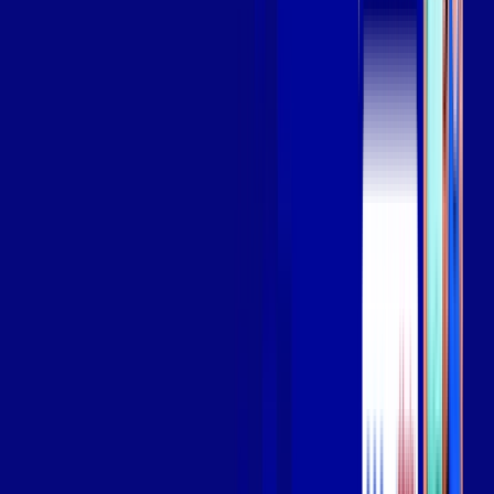
Assista filmes e séries em 4k sem interrupções