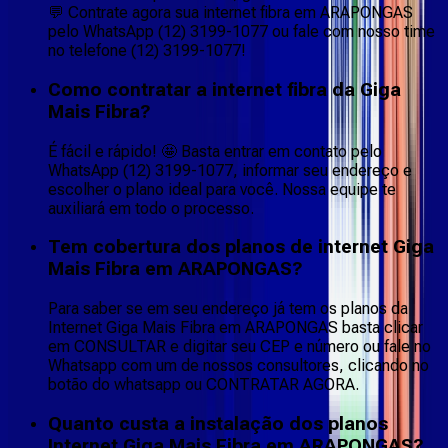
💬 Contrate agora sua internet fibra em ARAPONGAS
pelo WhatsApp (12) 3199-1077 ou fale com nosso time
no telefone (12) 3199-1077!
Como contratar a internet fibra da Giga
Mais Fibra?
É fácil e rápido! 🤩 Basta entrar em contato pelo
WhatsApp (12) 3199-1077, informar seu endereço e
escolher o plano ideal para você. Nossa equipe te
auxiliará em todo o processo.
Tem cobertura dos planos de internet Giga
Mais Fibra em ARAPONGAS?
Para saber se em seu endereço já tem os planos da
Internet Giga Mais Fibra em ARAPONGAS basta clicar
em CONSULTAR e digitar seu CEP e número ou fale no
Whatsapp com um de nossos consultores, clicando no
botão do whatsapp ou CONTRATAR AGORA.
Quanto custa a instalação dos planos
Internet Giga Mais Fibra em ARAPONGAS?