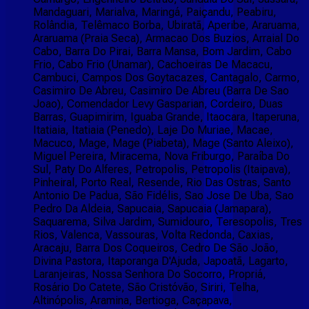
Mandaguari, Marialva, Maringá, Paiçandu, Peabiru,
Rolândia, Telêmaco Borba, Ubiratã, Aperibe, Araruama,
Araruama (Praia Seca), Armacao Dos Buzios, Arraial Do
Cabo, Barra Do Pirai, Barra Mansa, Bom Jardim, Cabo
Frio, Cabo Frio (Unamar), Cachoeiras De Macacu,
Cambuci, Campos Dos Goytacazes, Cantagalo, Carmo,
Casimiro De Abreu, Casimiro De Abreu (Barra De Sao
Joao), Comendador Levy Gasparian, Cordeiro, Duas
Barras, Guapimirim, Iguaba Grande, Itaocara, Itaperuna,
Itatiaia, Itatiaia (Penedo), Laje Do Muriae, Macae,
Macuco, Mage, Mage (Piabeta), Mage (Santo Aleixo),
Miguel Pereira, Miracema, Nova Friburgo, Paraíba Do
Sul, Paty Do Alferes, Petropolis, Petropolis (Itaipava),
Pinheiral, Porto Real, Resende, Rio Das Ostras, Santo
Antonio De Padua, São Fidélis, Sao Jose De Uba, Sao
Pedro Da Aldeia, Sapucaia, Sapucaia (Jamapara),
Saquarema, Silva Jardim, Sumidouro, Teresopolis, Tres
Rios, Valenca, Vassouras, Volta Redonda, Caxias,
Aracaju, Barra Dos Coqueiros, Cedro De São João,
Divina Pastora, Itaporanga D'Ajuda, Japoatã, Lagarto,
Laranjeiras, Nossa Senhora Do Socorro, Propriá,
Rosário Do Catete, São Cristóvão, Siriri, Telha,
Altinópolis, Aramina, Bertioga, Caçapava,