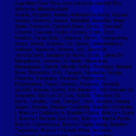
Giga Mais Fibra Fibra, com planos de internet fibra
óptica de ultravelocidade:
Acaraú, Acopiara, Aiuaba, Antonina Do Norte, Aquiraz,
Araripe, Arneiroz, Assare, Barbalha, Beberibe, Brejo
Santo, Camocim, Campos Sales, Cariús, Cascavel,
Catarina, Caucaia, Cedro, Crateús, Crato, Cruz,
Eusébio, Farias Brito, Fortaleza, Fortim, Frecheirinha,
Graça, Granja, Ibiapina, Icó, Iguatu, Independência,
Itaitinga, Itapipoca, Itarema, Jati, Jijoca De
Jericoacoara, Juazeiro Do Norte, Jucás, Lavras Da
Mangabeira, Limoeiro Do Norte, Maracanaú,
Maranguape, Mauriti, Missão Velha, Mombaça, Morada
Nova, Mucambo, Orós, Pacajus, Pacatuba, Pacujá,
Paracuru, Paraipaba, Parambu, Pentecoste,
Pindoretama, Piquet Carneiro, Porteiras, Quixadá,
Quixelô, Russas, Salitre, São Benedito, São Gonçalo Do
Amarante, São Luís Do Curu, Sobral, Tabuleiro Do
Norte, Tarrafas, Tauá, Tianguá, Trairi, Ubajara, Varzea
Alegre, Brasilia, Brasilia • Ceilândia, Brasilia • Ceilândia
I, Brasilia • Ceilândia Iii, Brasilia • Gama, Brasilia • Guará
I, Brasilia • Recanto Das Emas, Brasilia • Riacho Fundo,
Brasilia • Samambaia, Brasilia • Santa Maria, Brasilia •
Taguatinga, Brasilia • Vicente Pires, Anchieta,
Cachoeiro De Itapemirim, Cariacica, Guarapari,