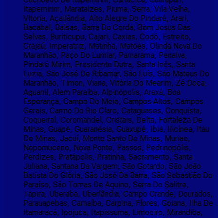
Itapemirim, Marataizes, Piuma, Serra, Vila Velha,
Vitoria, Açailândia, Alto Alegre Do Pindaré, Arari,
Bacabal, Balsas, Barra Do Corda, Bom Jesus Das
Selvas, Buriticupu, Cajari, Caxias, Codó, Estreito,
Grajaú, Imperatriz, Matinha, Matões, Olinda Nova Do
Maranhão, Paço Do Lumiar, Parnarama, Penalva,
Pindaré Mirim, Presidente Dutra, Santa Inês, Santa
Luzia, São José De Ribamar, São Luís, São Mateus Do
Maranhão, Timon, Viana, Vitória Do Mearim, Zé Doca,
Aguanil, Alem Paraiba, Alpinópolis, Araxá, Boa
Esperança, Campo Do Meio, Campos Altos, Campos
Gerais, Carmo Do Rio Claro, Cataguases, Conquista,
Coqueiral, Coromandel, Cristais, Delta, Fortaleza De
Minas, Guapé, Guaranésia, Guaxupé, Ibiá, Ilicínea, Itáu
De Minas, Jacuí, Monte Santo De Minas, Muriae,
Nepomuceno, Nova Ponte, Passos, Pedrinopólis,
Perdizes, Pratápolis, Pratinha, Sacramento, Santa
Juliana, Santana Da Vargem, São Gotardo, São João
Batista Do Glória, São José Da Barra, São Sebastião Do
Paraíso, São Tomas De Aquino, Serra Do Salitre,
Tapira, Uberaba, Uberlândia, Campo Grande, Dourados,
Parauapebas, Carnaíba, Carpina, Flores, Goiana, Ilha De
Itamaracá, Ipojuca, Itapissuma, Limoeiro, Mirandiba,