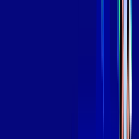
*Confira as condições dessa oferta +
por:
R$
139
,
99
/MÊS
Contratar Agora
Contratar Agora
Consulte as ofertas
para o seu endereço!
CONSULTAR AGORA
OS MELHORES APPS INCLUSOS NO
SEU
PLANO DE INTERNET
Globoplay