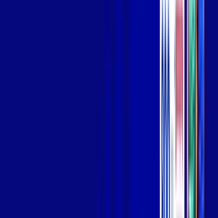
Wi-fi de alta performance para curtir e compartilhar à vontade