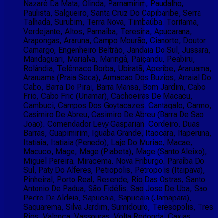
Nazaré Da Mata, Olinda, Parnamirim, Paudalho,
Paulista, Salgueiro, Santa Cruz Do Capibaribe, Serra
Talhada, Surubim, Terra Nova, Timbaúba, Toritama,
Verdejante, Altos, Parnaíba, Teresina, Apucarana,
Arapongas, Araruna, Campo Mourão, Cianorte, Doutor
Camargo, Engenheiro Beltrão, Jandaia Do Sul, Jussara,
Mandaguari, Marialva, Maringá, Paiçandu, Peabiru,
Rolândia, Telêmaco Borba, Ubiratã, Aperibe, Araruama,
Araruama (Praia Seca), Armacao Dos Buzios, Arraial Do
Cabo, Barra Do Pirai, Barra Mansa, Bom Jardim, Cabo
Frio, Cabo Frio (Unamar), Cachoeiras De Macacu,
Cambuci, Campos Dos Goytacazes, Cantagalo, Carmo,
Casimiro De Abreu, Casimiro De Abreu (Barra De Sao
Joao), Comendador Levy Gasparian, Cordeiro, Duas
Barras, Guapimirim, Iguaba Grande, Itaocara, Itaperuna,
Itatiaia, Itatiaia (Penedo), Laje Do Muriae, Macae,
Macuco, Mage, Mage (Piabeta), Mage (Santo Aleixo),
Miguel Pereira, Miracema, Nova Friburgo, Paraíba Do
Sul, Paty Do Alferes, Petropolis, Petropolis (Itaipava),
Pinheiral, Porto Real, Resende, Rio Das Ostras, Santo
Antonio De Padua, São Fidélis, Sao Jose De Uba, Sao
Pedro Da Aldeia, Sapucaia, Sapucaia (Jamapara),
Saquarema, Silva Jardim, Sumidouro, Teresopolis, Tres
Rios, Valenca, Vassouras, Volta Redonda, Caxias,