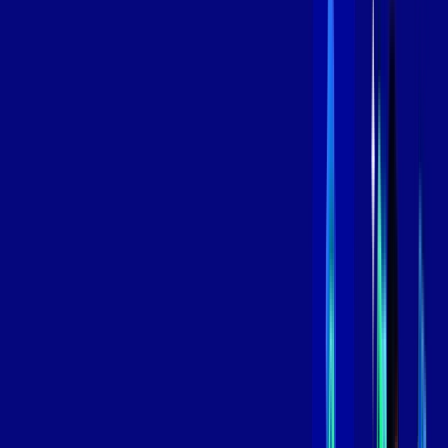
/MÊS
Contratar Agora
Contratar Agora
800 MEGA
INTERNET
Benefícios:
Instalação Grátis
Globo Play Padrão Anúncios
Assinaturas inclusas:
Globoplay
*Confira as condições dessa oferta +
por:
R$