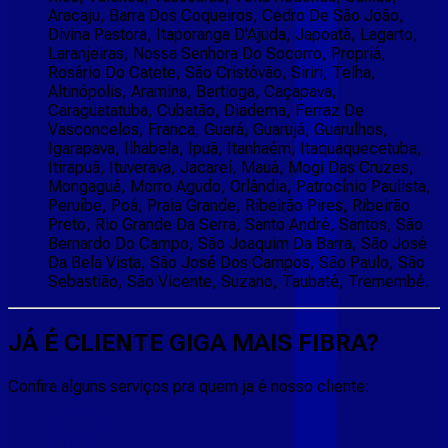
Aracaju, Barra Dos Coqueiros, Cedro De São João,
Divina Pastora, Itaporanga D'Ajuda, Japoatã, Lagarto,
Laranjeiras, Nossa Senhora Do Socorro, Propriá,
Rosário Do Catete, São Cristóvão, Siriri, Telha,
Altinópolis, Aramina, Bertioga, Caçapava,
Caraguatatuba, Cubatão, Diadema, Ferraz De
Vasconcelos, Franca, Guará, Guarujá, Guarulhos,
Igarapava, Ilhabela, Ipuã, Itanhaém, Itaquaquecetuba,
Itirapuã, Ituverava, Jacareí, Mauá, Mogi Das Cruzes,
Mongaguá, Morro Agudo, Orlândia, Patrocínio Paulista,
Peruíbe, Poá, Praia Grande, Ribeirão Pires, Ribeirão
Preto, Rio Grande Da Serra, Santo André, Santos, São
Bernardo Do Campo, São Joaquim Da Barra, São José
Da Bela Vista, São José Dos Campos, São Paulo, São
Sebastião, São Vicente, Suzano, Taubaté, Tremembé.
JÁ É CLIENTE
GIGA MAIS FIBRA
?
Confira alguns serviços pra quem ja é nosso cliente: