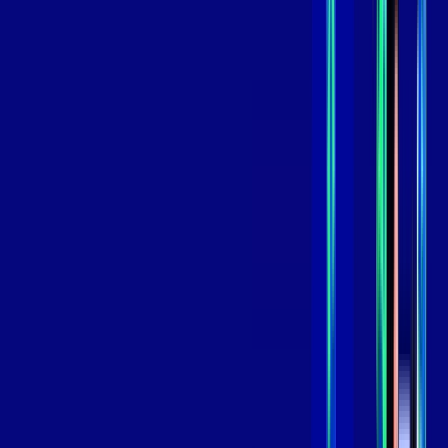
99
,
99
/MÊS
Contratar Agora
Contratar Agora
GIGA
INTERNET
Benefícios:
Instalação Grátis
Globo Play Padrão Anúncios
Assinaturas inclusas:
Globoplay