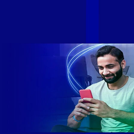
Com esta união, nossa Internet ultrarrápida estará nas casas
de milhares de brasileiros em mais de 280 cidades do Brasil
– tudo isso com a qualidade da Melhor Velocidade e Melhor
Internet Gamer. Melhor Internet Gamer de 2024: RJ, ES, SP e
DF +280 cidades: CE, DF, ES, MA, MG, MS, PA, PE, PR, RJ,
SE e SP 1,5 milhão de clientes conectados 149 mil km de
rede fibra óptica