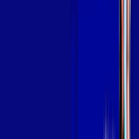
Assine Internet Fibra Giga Mais Fibra
em PINDARÉ MIRIM
A internet da Giga Mais Fibra em PINDARÉ MIRIM é muito
rápida para você navegar, assistir a vídeos, ver seus shows
preferidos, ouvir músicas e levar a sua experiência de jogo
online a outro nível. Clique em CONTRATAR AGORA, ou fale
com um de nossos consultores via WhatsApp, e mude de vez
para a Giga Mais Fibra Internet Banda Larga.
FALAR COM CONSULTOR