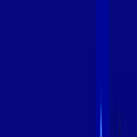
600 MEGA
INTERNET
Benefícios:
Instalação Grátis
Globo Play Padrão Anúncios
Assinaturas inclusas:
Globoplay
*Confira as condições dessa oferta +
por:
R$
94
,
99