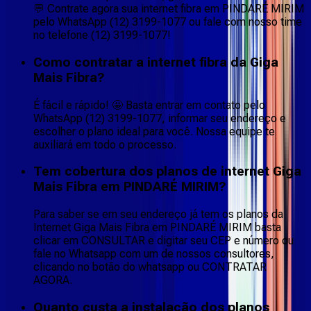
💬 Contrate agora sua internet fibra em PINDARÉ MIRIM
pelo WhatsApp (12) 3199-1077 ou fale com nosso time
no telefone (12) 3199-1077!
Como contratar a internet fibra da Giga
Mais Fibra?
É fácil e rápido! 🤩 Basta entrar em contato pelo
WhatsApp (12) 3199-1077, informar seu endereço e
escolher o plano ideal para você. Nossa equipe te
auxiliará em todo o processo.
Tem cobertura dos planos de internet Giga
Mais Fibra em PINDARÉ MIRIM?
Para saber se em seu endereço já tem os planos da
Internet Giga Mais Fibra em PINDARÉ MIRIM basta
clicar em CONSULTAR e digitar seu CEP e número ou
fale no Whatsapp com um de nossos consultores,
clicando no botão do whatsapp ou CONTRATAR
AGORA.
Quanto custa a instalação dos planos