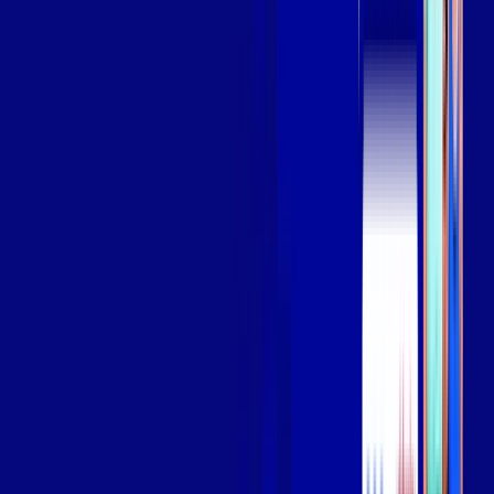
Assista filmes e séries em 4k sem interrupções