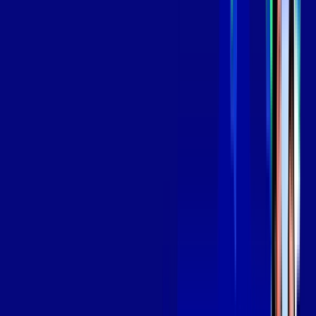
*Confira as condições dessa oferta +
por:
R$
139
,
99
/MÊS
Contratar Agora
Contratar Agora
Consulte as ofertas
para o seu endereço!
CONSULTAR AGORA
OS MELHORES APPS INCLUSOS NO
SEU
PLANO DE INTERNET
Globoplay