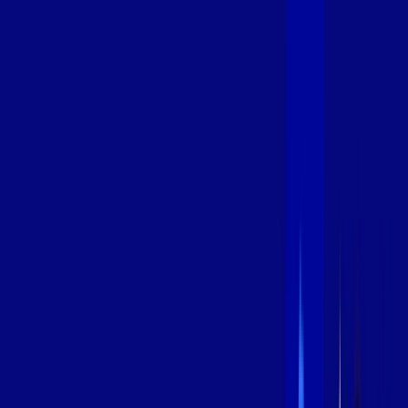
600 MEGA
INTERNET
Benefícios:
Instalação Grátis
Globo Play Padrão Anúncios
Assinaturas inclusas:
Globoplay
*Confira as condições dessa oferta +
por:
R$
109
,
99