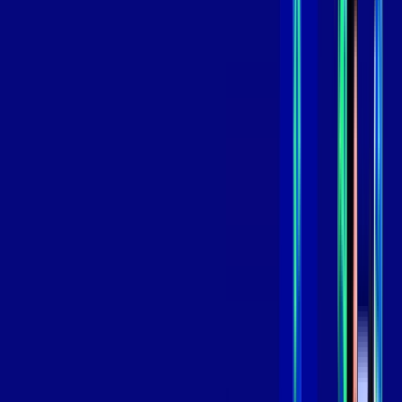
119
,
99
/MÊS
Contratar Agora
Contratar Agora
GIGA
INTERNET
Benefícios:
Instalação Grátis
Globo Play Padrão Anúncios
Assinaturas inclusas:
Globoplay