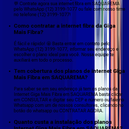
💬 Contrate agora sua internet fibra em SAQUAREMA
pelo WhatsApp (12) 3199-1077 ou fale com nosso time
no telefone (12) 3199-1077!
Como contratar a internet fibra da Giga
Mais Fibra?
É fácil e rápido! 🤩 Basta entrar em contato pelo
WhatsApp (12) 3199-1077, informar seu endereço e
escolher o plano ideal para você. Nossa equipe te
auxiliará em todo o processo.
Tem cobertura dos planos de internet Giga
Mais Fibra em SAQUAREMA?
Para saber se em seu endereço já tem os planos da
Internet Giga Mais Fibra em SAQUAREMA basta clicar
em CONSULTAR e digitar seu CEP e número ou fale no
Whatsapp com um de nossos consultores, clicando no
botão do whatsapp ou CONTRATAR AGORA.
Quanto custa a instalação dos planos
Internet Giga Mais Fibra em SAQUAREMA?