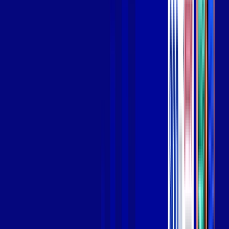
Wi-fi de alta performance para curtir e compartilhar à vontade