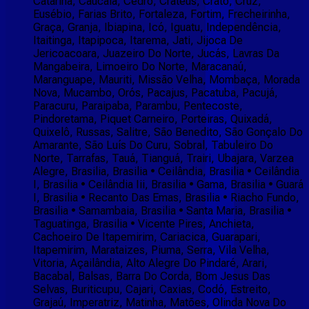
Catarina, Caucaia, Cedro, Crateús, Crato, Cruz,
Eusébio, Farias Brito, Fortaleza, Fortim, Frecheirinha,
Graça, Granja, Ibiapina, Icó, Iguatu, Independência,
Itaitinga, Itapipoca, Itarema, Jati, Jijoca De
Jericoacoara, Juazeiro Do Norte, Jucás, Lavras Da
Mangabeira, Limoeiro Do Norte, Maracanaú,
Maranguape, Mauriti, Missão Velha, Mombaça, Morada
Nova, Mucambo, Orós, Pacajus, Pacatuba, Pacujá,
Paracuru, Paraipaba, Parambu, Pentecoste,
Pindoretama, Piquet Carneiro, Porteiras, Quixadá,
Quixelô, Russas, Salitre, São Benedito, São Gonçalo Do
Amarante, São Luís Do Curu, Sobral, Tabuleiro Do
Norte, Tarrafas, Tauá, Tianguá, Trairi, Ubajara, Varzea
Alegre, Brasilia, Brasilia • Ceilândia, Brasilia • Ceilândia
I, Brasilia • Ceilândia Iii, Brasilia • Gama, Brasilia • Guará
I, Brasilia • Recanto Das Emas, Brasilia • Riacho Fundo,
Brasilia • Samambaia, Brasilia • Santa Maria, Brasilia •
Taguatinga, Brasilia • Vicente Pires, Anchieta,
Cachoeiro De Itapemirim, Cariacica, Guarapari,
Itapemirim, Marataizes, Piuma, Serra, Vila Velha,
Vitoria, Açailândia, Alto Alegre Do Pindaré, Arari,
Bacabal, Balsas, Barra Do Corda, Bom Jesus Das
Selvas, Buriticupu, Cajari, Caxias, Codó, Estreito,
Grajaú, Imperatriz, Matinha, Matões, Olinda Nova Do