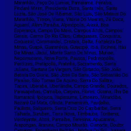
Maranhão, Paço Do Lumiar, Parnarama, Penalva,
Pindaré Mirim, Presidente Dutra, Santa Inês, Santa
Luzia, São José De Ribamar, São Luís, São Mateus Do
Maranhão, Timon, Viana, Vitória Do Mearim, Zé Doca,
Aguanil, Alem Paraiba, Alpinópolis, Araxá, Boa
Esperança, Campo Do Meio, Campos Altos, Campos
Gerais, Carmo Do Rio Claro, Cataguases, Conquista,
Coqueiral, Coromandel, Cristais, Delta, Fortaleza De
Minas, Guapé, Guaranésia, Guaxupé, Ibiá, Ilicínea, Itáu
De Minas, Jacuí, Monte Santo De Minas, Muriae,
Nepomuceno, Nova Ponte, Passos, Pedrinopólis,
Perdizes, Pratápolis, Pratinha, Sacramento, Santa
Juliana, Santana Da Vargem, São Gotardo, São João
Batista Do Glória, São José Da Barra, São Sebastião Do
Paraíso, São Tomas De Aquino, Serra Do Salitre,
Tapira, Uberaba, Uberlândia, Campo Grande, Dourados,
Parauapebas, Carnaíba, Carpina, Flores, Goiana, Ilha De
Itamaracá, Ipojuca, Itapissuma, Limoeiro, Mirandiba,
Nazaré Da Mata, Olinda, Parnamirim, Paudalho,
Paulista, Salgueiro, Santa Cruz Do Capibaribe, Serra
Talhada, Surubim, Terra Nova, Timbaúba, Toritama,
Verdejante, Altos, Parnaíba, Teresina, Apucarana,
Arapongas, Araruna, Campo Mourão, Cianorte, Doutor
Camargo, Engenheiro Beltrão, Jandaia Do Sul, Jussara,