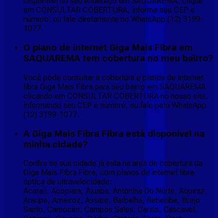
disponível no seu endereço em SAQUAREMA, clique
em CONSULTAR COBERTURA, informe seu CEP e
número, ou fale diretamente no WhatsApp (12) 3199-
1077.
O plano de internet Giga Mais Fibra em
SAQUAREMA tem cobertura no meu bairro?
Você pode consultar a cobertura e planos de internet
fibra Giga Mais Fibra para seu bairro em SAQUAREMA
clicando em CONSULTAR COBERTURA no nosso site,
informando seu CEP e número, ou fale pelo WhatsApp
(12) 3199-1077.
A Giga Mais Fibra Fibra está disponível na
minha cidade?
Confira se sua cidade já está na área de cobertura da
Giga Mais Fibra Fibra, com planos de internet fibra
óptica de ultravelocidade:
Acaraú, Acopiara, Aiuaba, Antonina Do Norte, Aquiraz,
Araripe, Arneiroz, Assare, Barbalha, Beberibe, Brejo
Santo, Camocim, Campos Sales, Cariús, Cascavel,