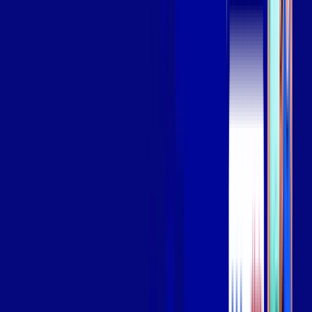
Assista filmes e séries em 4k sem interrupções