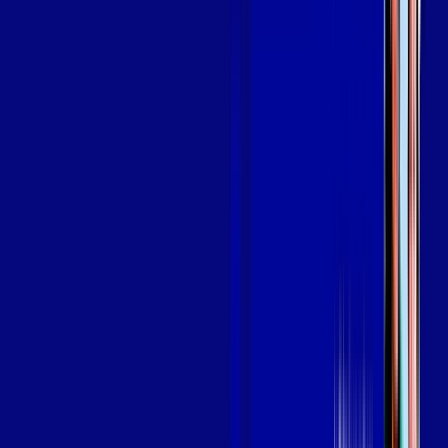
Assine Internet Fibra Giga Mais Fibra
em SAQUAREMA
A internet da Giga Mais Fibra em SAQUAREMA é muito rápida
para você navegar, assistir a vídeos, ver seus shows
preferidos, ouvir músicas e levar a sua experiência de jogo
online a outro nível. Clique em CONTRATAR AGORA, ou fale
com um de nossos consultores via WhatsApp, e mude de vez
para a Giga Mais Fibra Internet Banda Larga.
FALAR COM CONSULTOR