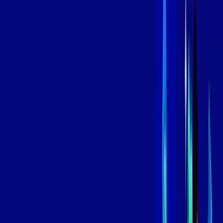
/MÊS
Contratar Agora
Contratar Agora
800 MEGA
INTERNET
Benefícios:
Instalação Grátis
Globo Play Padrão Anúncios
Assinaturas inclusas:
Globoplay
*Confira as condições dessa oferta +
por:
R$