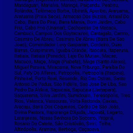
Mandaguari, Marialva, Maringá, Paiçandu, Peabiru,
Rolândia, Telêmaco Borba, Ubiratã, Aperibe, Araruama,
Araruama (Praia Seca), Armacao Dos Buzios, Arraial Do
Cabo, Barra Do Pirai, Barra Mansa, Bom Jardim, Cabo
Frio, Cabo Frio (Unamar), Cachoeiras De Macacu,
Cambuci, Campos Dos Goytacazes, Cantagalo, Carmo,
Casimiro De Abreu, Casimiro De Abreu (Barra De Sao
Joao), Comendador Levy Gasparian, Cordeiro, Duas
Barras, Guapimirim, Iguaba Grande, Itaocara, Itaperuna,
Itatiaia, Itatiaia (Penedo), Laje Do Muriae, Macae,
Macuco, Mage, Mage (Piabeta), Mage (Santo Aleixo),
Miguel Pereira, Miracema, Nova Friburgo, Paraíba Do
Sul, Paty Do Alferes, Petropolis, Petropolis (Itaipava),
Pinheiral, Porto Real, Resende, Rio Das Ostras, Santo
Antonio De Padua, São Fidélis, Sao Jose De Uba, Sao
Pedro Da Aldeia, Sapucaia, Sapucaia (Jamapara),
Saquarema, Silva Jardim, Sumidouro, Teresopolis, Tres
Rios, Valenca, Vassouras, Volta Redonda, Caxias,
Aracaju, Barra Dos Coqueiros, Cedro De São João,
Divina Pastora, Itaporanga D'Ajuda, Japoatã, Lagarto,
Laranjeiras, Nossa Senhora Do Socorro, Propriá,
Rosário Do Catete, São Cristóvão, Siriri, Telha,
Altinópolis, Aramina, Bertioga, Caçapava,