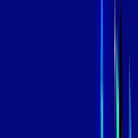
/MÊS
Contratar Agora
Contratar Agora
800 MEGA
INTERNET
Benefícios:
Instalação Grátis
Globo Play Padrão Anúncios
Assinaturas inclusas:
Globoplay
*Confira as condições dessa oferta +
por:
R$