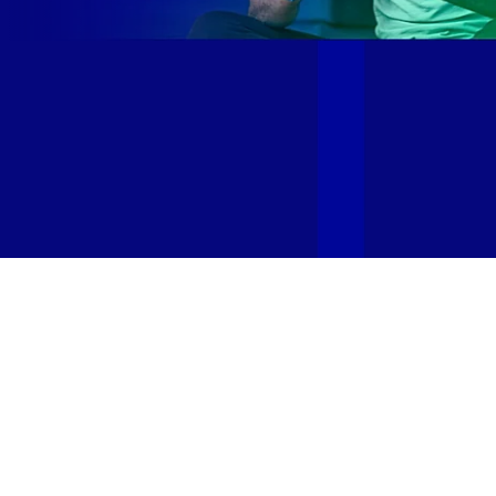
Site desenvolvido e publicado por PSP Intermediação De
Serviços LTDA I 17.082.481/0001-24. Parceiro autorizado
GIGA MAIS FIBRA. Uso da marca regulamentado. Todos os
direitos reservados.