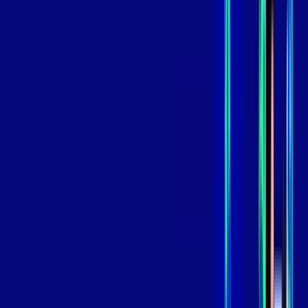
119
,
99
/MÊS
Contratar Agora
Contratar Agora
GIGA
INTERNET
Benefícios:
Instalação Grátis
Globo Play Padrão Anúncios
Assinaturas inclusas:
Globoplay