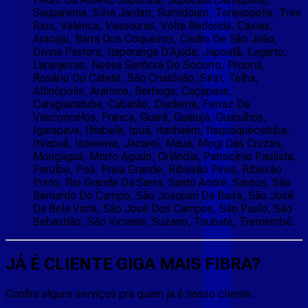
Saquarema, Silva Jardim, Sumidouro, Teresopolis, Tres
Rios, Valenca, Vassouras, Volta Redonda, Caxias,
Aracaju, Barra Dos Coqueiros, Cedro De São João,
Divina Pastora, Itaporanga D'Ajuda, Japoatã, Lagarto,
Laranjeiras, Nossa Senhora Do Socorro, Propriá,
Rosário Do Catete, São Cristóvão, Siriri, Telha,
Altinópolis, Aramina, Bertioga, Caçapava,
Caraguatatuba, Cubatão, Diadema, Ferraz De
Vasconcelos, Franca, Guará, Guarujá, Guarulhos,
Igarapava, Ilhabela, Ipuã, Itanhaém, Itaquaquecetuba,
Itirapuã, Ituverava, Jacareí, Mauá, Mogi Das Cruzes,
Mongaguá, Morro Agudo, Orlândia, Patrocínio Paulista,
Peruíbe, Poá, Praia Grande, Ribeirão Pires, Ribeirão
Preto, Rio Grande Da Serra, Santo André, Santos, São
Bernardo Do Campo, São Joaquim Da Barra, São José
Da Bela Vista, São José Dos Campos, São Paulo, São
Sebastião, São Vicente, Suzano, Taubaté, Tremembé.
JÁ É CLIENTE
GIGA MAIS FIBRA
?
Confira alguns serviços pra quem ja é nosso cliente: