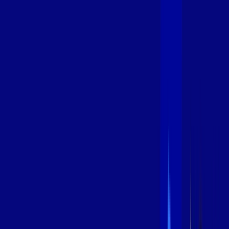
600 MEGA
INTERNET
Benefícios:
Instalação Grátis
Globo Play Padrão Anúncios
Assinaturas inclusas:
Globoplay
*Confira as condições dessa oferta +
por:
R$
109
,
99