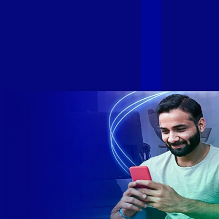
GIGA+ Fibra para fortalecer ainda mais o propósito do grupo
de levar qualidade de conexão por fibra óptica para todo país.
Com esta união, nossa Internet ultrarrápida estará nas casas
de milhares de brasileiros em mais de 280 cidades do Brasil
– tudo isso com a qualidade da Melhor Velocidade e Melhor
Internet Gamer. Melhor Internet Gamer de 2024: RJ, ES, SP e
DF +280 cidades: CE, DF, ES, MA, MG, MS, PA, PE, PR, RJ,
SE e SP 1,5 milhão de clientes conectados 149 mil km de
rede fibra óptica