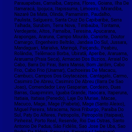
Parauapebas, Carnaíba, Carpina, Flores, Goiana, Ilha De
Itamaracá, Ipojuca, Itapissuma, Limoeiro, Mirandiba,
Nazaré Da Mata, Olinda, Parnamirim, Paudalho,
Paulista, Salgueiro, Santa Cruz Do Capibaribe, Serra
Talhada, Surubim, Terra Nova, Timbaúba, Toritama,
Verdejante, Altos, Parnaíba, Teresina, Apucarana,
Arapongas, Araruna, Campo Mourão, Cianorte, Doutor
Camargo, Engenheiro Beltrão, Jandaia Do Sul, Jussara,
Mandaguari, Marialva, Maringá, Paiçandu, Peabiru,
Rolândia, Telêmaco Borba, Ubiratã, Aperibe, Araruama,
Araruama (Praia Seca), Armacao Dos Buzios, Arraial Do
Cabo, Barra Do Pirai, Barra Mansa, Bom Jardim, Cabo
Frio, Cabo Frio (Unamar), Cachoeiras De Macacu,
Cambuci, Campos Dos Goytacazes, Cantagalo, Carmo,
Casimiro De Abreu, Casimiro De Abreu (Barra De Sao
Joao), Comendador Levy Gasparian, Cordeiro, Duas
Barras, Guapimirim, Iguaba Grande, Itaocara, Itaperuna,
Itatiaia, Itatiaia (Penedo), Laje Do Muriae, Macae,
Macuco, Mage, Mage (Piabeta), Mage (Santo Aleixo),
Miguel Pereira, Miracema, Nova Friburgo, Paraíba Do
Sul, Paty Do Alferes, Petropolis, Petropolis (Itaipava),
Pinheiral, Porto Real, Resende, Rio Das Ostras, Santo
Antonio De Padua, São Fidélis, Sao Jose De Uba, Sao
Pedro Da Aldeia, Sapucaia, Sapucaia (Jamapara),