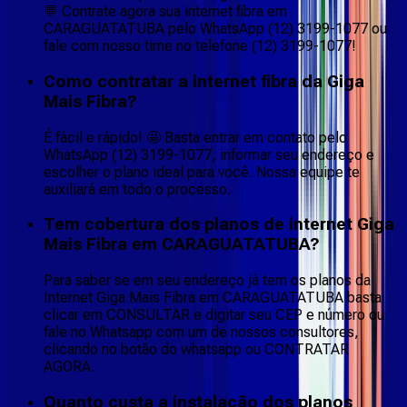
💬 Contrate agora sua internet fibra em
CARAGUATATUBA pelo WhatsApp (12) 3199-1077 ou
fale com nosso time no telefone (12) 3199-1077!
Como contratar a internet fibra da Giga
Mais Fibra?
É fácil e rápido! 🤩 Basta entrar em contato pelo
WhatsApp (12) 3199-1077, informar seu endereço e
escolher o plano ideal para você. Nossa equipe te
auxiliará em todo o processo.
Tem cobertura dos planos de internet Giga
Mais Fibra em CARAGUATATUBA?
Para saber se em seu endereço já tem os planos da
Internet Giga Mais Fibra em CARAGUATATUBA basta
clicar em CONSULTAR e digitar seu CEP e número ou
fale no Whatsapp com um de nossos consultores,
clicando no botão do whatsapp ou CONTRATAR
AGORA.
Quanto custa a instalação dos planos