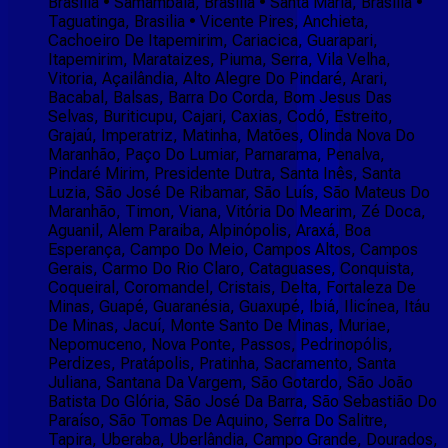
Brasilia • Samambaia, Brasilia • Santa Maria, Brasilia •
Taguatinga, Brasilia • Vicente Pires, Anchieta,
Cachoeiro De Itapemirim, Cariacica, Guarapari,
Itapemirim, Marataizes, Piuma, Serra, Vila Velha,
Vitoria, Açailândia, Alto Alegre Do Pindaré, Arari,
Bacabal, Balsas, Barra Do Corda, Bom Jesus Das
Selvas, Buriticupu, Cajari, Caxias, Codó, Estreito,
Grajaú, Imperatriz, Matinha, Matões, Olinda Nova Do
Maranhão, Paço Do Lumiar, Parnarama, Penalva,
Pindaré Mirim, Presidente Dutra, Santa Inês, Santa
Luzia, São José De Ribamar, São Luís, São Mateus Do
Maranhão, Timon, Viana, Vitória Do Mearim, Zé Doca,
Aguanil, Alem Paraiba, Alpinópolis, Araxá, Boa
Esperança, Campo Do Meio, Campos Altos, Campos
Gerais, Carmo Do Rio Claro, Cataguases, Conquista,
Coqueiral, Coromandel, Cristais, Delta, Fortaleza De
Minas, Guapé, Guaranésia, Guaxupé, Ibiá, Ilicínea, Itáu
De Minas, Jacuí, Monte Santo De Minas, Muriae,
Nepomuceno, Nova Ponte, Passos, Pedrinopólis,
Perdizes, Pratápolis, Pratinha, Sacramento, Santa
Juliana, Santana Da Vargem, São Gotardo, São João
Batista Do Glória, São José Da Barra, São Sebastião Do
Paraíso, São Tomas De Aquino, Serra Do Salitre,
Tapira, Uberaba, Uberlândia, Campo Grande, Dourados,