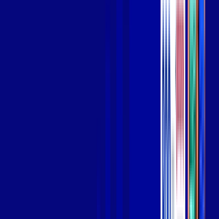
Wi-fi de alta performance para curtir e compartilhar à vontade