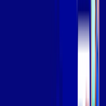
Assista filmes e séries em 4k sem interrupções