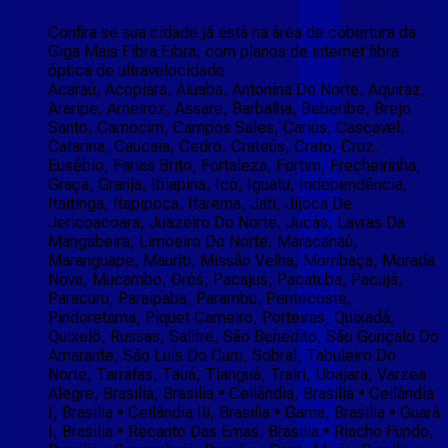
Confira se sua cidade já está na área de cobertura da
Giga Mais Fibra Fibra, com planos de internet fibra
óptica de ultravelocidade:
Acaraú, Acopiara, Aiuaba, Antonina Do Norte, Aquiraz,
Araripe, Arneiroz, Assare, Barbalha, Beberibe, Brejo
Santo, Camocim, Campos Sales, Cariús, Cascavel,
Catarina, Caucaia, Cedro, Crateús, Crato, Cruz,
Eusébio, Farias Brito, Fortaleza, Fortim, Frecheirinha,
Graça, Granja, Ibiapina, Icó, Iguatu, Independência,
Itaitinga, Itapipoca, Itarema, Jati, Jijoca De
Jericoacoara, Juazeiro Do Norte, Jucás, Lavras Da
Mangabeira, Limoeiro Do Norte, Maracanaú,
Maranguape, Mauriti, Missão Velha, Mombaça, Morada
Nova, Mucambo, Orós, Pacajus, Pacatuba, Pacujá,
Paracuru, Paraipaba, Parambu, Pentecoste,
Pindoretama, Piquet Carneiro, Porteiras, Quixadá,
Quixelô, Russas, Salitre, São Benedito, São Gonçalo Do
Amarante, São Luís Do Curu, Sobral, Tabuleiro Do
Norte, Tarrafas, Tauá, Tianguá, Trairi, Ubajara, Varzea
Alegre, Brasilia, Brasilia • Ceilândia, Brasilia • Ceilândia
I, Brasilia • Ceilândia Iii, Brasilia • Gama, Brasilia • Guará
I, Brasilia • Recanto Das Emas, Brasilia • Riacho Fundo,