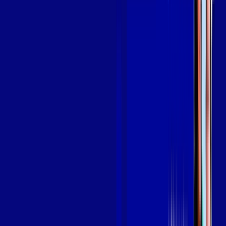
Assine Internet Fibra Giga Mais Fibra
em CARAGUATATUBA
A internet da Giga Mais Fibra em CARAGUATATUBA é muito
rápida para você navegar, assistir a vídeos, ver seus shows
preferidos, ouvir músicas e levar a sua experiência de jogo
online a outro nível. Clique em CONTRATAR AGORA, ou fale
com um de nossos consultores via WhatsApp, e mude de vez
para a Giga Mais Fibra Internet Banda Larga.
FALAR COM CONSULTOR