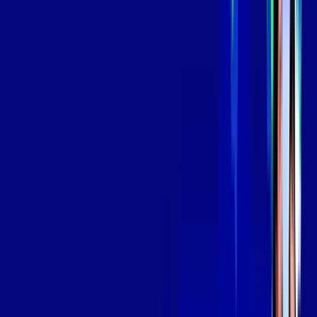
*Confira as condições dessa oferta +
por:
R$
139
,
99
/MÊS
Contratar Agora
Contratar Agora
Consulte as ofertas
para o seu endereço!
CONSULTAR AGORA
OS MELHORES APPS INCLUSOS NO
SEU
PLANO DE INTERNET
Globoplay