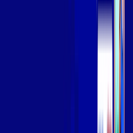
Assista filmes e séries em 4k sem interrupções