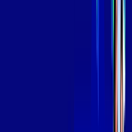
*Confira as condições dessa oferta +
por:
R$
139
,
99
/MÊS
Contratar Agora
Contratar Agora
Consulte as ofertas
para o seu endereço!
CONSULTAR AGORA
OS MELHORES APPS INCLUSOS NO
SEU
PLANO DE INTERNET
Globoplay