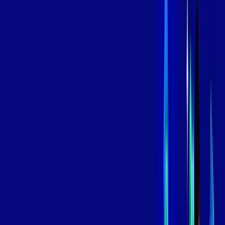
/MÊS
Contratar Agora
Contratar Agora
800 MEGA
INTERNET
Benefícios:
Instalação Grátis
Globo Play Padrão Anúncios
Assinaturas inclusas:
Globoplay
*Confira as condições dessa oferta +
por:
R$