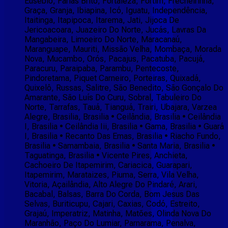
Eusébio, Farias Brito, Fortaleza, Fortim, Frecheirinha,
Graça, Granja, Ibiapina, Icó, Iguatu, Independência,
Itaitinga, Itapipoca, Itarema, Jati, Jijoca De
Jericoacoara, Juazeiro Do Norte, Jucás, Lavras Da
Mangabeira, Limoeiro Do Norte, Maracanaú,
Maranguape, Mauriti, Missão Velha, Mombaça, Morada
Nova, Mucambo, Orós, Pacajus, Pacatuba, Pacujá,
Paracuru, Paraipaba, Parambu, Pentecoste,
Pindoretama, Piquet Carneiro, Porteiras, Quixadá,
Quixelô, Russas, Salitre, São Benedito, São Gonçalo Do
Amarante, São Luís Do Curu, Sobral, Tabuleiro Do
Norte, Tarrafas, Tauá, Tianguá, Trairi, Ubajara, Varzea
Alegre, Brasilia, Brasilia • Ceilândia, Brasilia • Ceilândia
I, Brasilia • Ceilândia Iii, Brasilia • Gama, Brasilia • Guará
I, Brasilia • Recanto Das Emas, Brasilia • Riacho Fundo,
Brasilia • Samambaia, Brasilia • Santa Maria, Brasilia •
Taguatinga, Brasilia • Vicente Pires, Anchieta,
Cachoeiro De Itapemirim, Cariacica, Guarapari,
Itapemirim, Marataizes, Piuma, Serra, Vila Velha,
Vitoria, Açailândia, Alto Alegre Do Pindaré, Arari,
Bacabal, Balsas, Barra Do Corda, Bom Jesus Das
Selvas, Buriticupu, Cajari, Caxias, Codó, Estreito,
Grajaú, Imperatriz, Matinha, Matões, Olinda Nova Do
Maranhão, Paço Do Lumiar, Parnarama, Penalva,