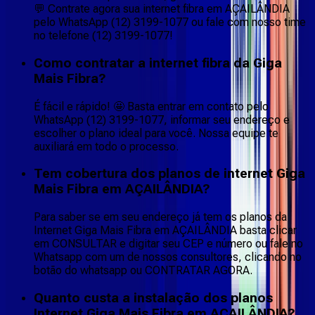
💬 Contrate agora sua internet fibra em AÇAILÂNDIA
pelo WhatsApp (12) 3199-1077 ou fale com nosso time
no telefone (12) 3199-1077!
Como contratar a internet fibra da Giga
Mais Fibra?
É fácil e rápido! 🤩 Basta entrar em contato pelo
WhatsApp (12) 3199-1077, informar seu endereço e
escolher o plano ideal para você. Nossa equipe te
auxiliará em todo o processo.
Tem cobertura dos planos de internet Giga
Mais Fibra em AÇAILÂNDIA?
Para saber se em seu endereço já tem os planos da
Internet Giga Mais Fibra em AÇAILÂNDIA basta clicar
em CONSULTAR e digitar seu CEP e número ou fale no
Whatsapp com um de nossos consultores, clicando no
botão do whatsapp ou CONTRATAR AGORA.
Quanto custa a instalação dos planos
Internet Giga Mais Fibra em AÇAILÂNDIA?