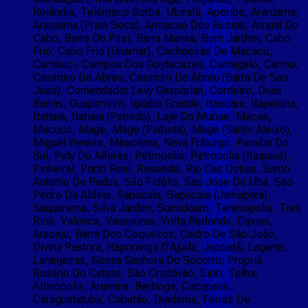
Rolândia, Telêmaco Borba, Ubiratã, Aperibe, Araruama,
Araruama (Praia Seca), Armacao Dos Buzios, Arraial Do
Cabo, Barra Do Pirai, Barra Mansa, Bom Jardim, Cabo
Frio, Cabo Frio (Unamar), Cachoeiras De Macacu,
Cambuci, Campos Dos Goytacazes, Cantagalo, Carmo,
Casimiro De Abreu, Casimiro De Abreu (Barra De Sao
Joao), Comendador Levy Gasparian, Cordeiro, Duas
Barras, Guapimirim, Iguaba Grande, Itaocara, Itaperuna,
Itatiaia, Itatiaia (Penedo), Laje Do Muriae, Macae,
Macuco, Mage, Mage (Piabeta), Mage (Santo Aleixo),
Miguel Pereira, Miracema, Nova Friburgo, Paraíba Do
Sul, Paty Do Alferes, Petropolis, Petropolis (Itaipava),
Pinheiral, Porto Real, Resende, Rio Das Ostras, Santo
Antonio De Padua, São Fidélis, Sao Jose De Uba, Sao
Pedro Da Aldeia, Sapucaia, Sapucaia (Jamapara),
Saquarema, Silva Jardim, Sumidouro, Teresopolis, Tres
Rios, Valenca, Vassouras, Volta Redonda, Caxias,
Aracaju, Barra Dos Coqueiros, Cedro De São João,
Divina Pastora, Itaporanga D'Ajuda, Japoatã, Lagarto,
Laranjeiras, Nossa Senhora Do Socorro, Propriá,
Rosário Do Catete, São Cristóvão, Siriri, Telha,
Altinópolis, Aramina, Bertioga, Caçapava,
Caraguatatuba, Cubatão, Diadema, Ferraz De