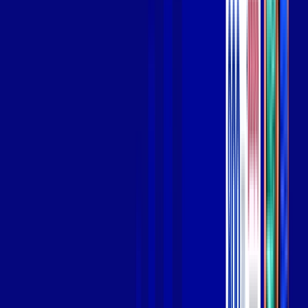
Wi-fi de alta performance para curtir e compartilhar à vontade