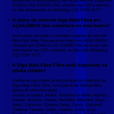
disponível no seu endereço em AÇAILÂNDIA, clique em
CONSULTAR COBERTURA, informe seu CEP e número,
ou fale diretamente no WhatsApp (12) 3199-1077.
O plano de internet Giga Mais Fibra em
AÇAILÂNDIA tem cobertura no meu bairro?
Você pode consultar a cobertura e planos de internet
fibra Giga Mais Fibra para seu bairro em AÇAILÂNDIA
clicando em CONSULTAR COBERTURA no nosso site,
informando seu CEP e número, ou fale pelo WhatsApp
(12) 3199-1077.
A Giga Mais Fibra Fibra está disponível na
minha cidade?
Confira se sua cidade já está na área de cobertura da
Giga Mais Fibra Fibra, com planos de internet fibra
óptica de ultravelocidade:
Acaraú, Acopiara, Aiuaba, Antonina Do Norte, Aquiraz,
Araripe, Arneiroz, Assare, Barbalha, Beberibe, Brejo
Santo, Camocim, Campos Sales, Cariús, Cascavel,
Catarina, Caucaia, Cedro, Crateús, Crato, Cruz,