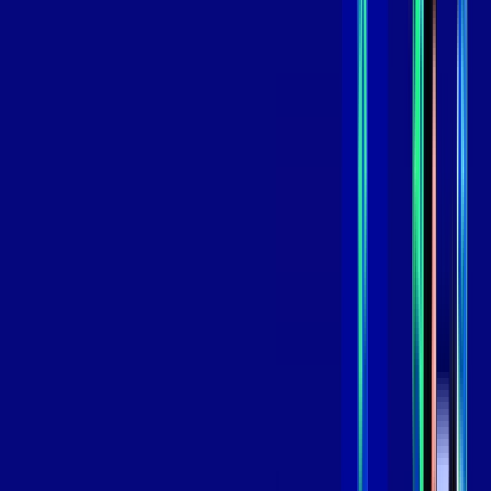
99
,
99
/MÊS
Contratar Agora
Contratar Agora
GIGA
INTERNET
Benefícios:
Instalação Grátis
Globo Play Padrão Anúncios
Assinaturas inclusas:
Globoplay