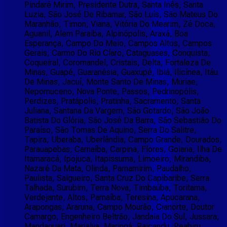
Pindaré Mirim, Presidente Dutra, Santa Inês, Santa
Luzia, São José De Ribamar, São Luís, São Mateus Do
Maranhão, Timon, Viana, Vitória Do Mearim, Zé Doca,
Aguanil, Alem Paraiba, Alpinópolis, Araxá, Boa
Esperança, Campo Do Meio, Campos Altos, Campos
Gerais, Carmo Do Rio Claro, Cataguases, Conquista,
Coqueiral, Coromandel, Cristais, Delta, Fortaleza De
Minas, Guapé, Guaranésia, Guaxupé, Ibiá, Ilicínea, Itáu
De Minas, Jacuí, Monte Santo De Minas, Muriae,
Nepomuceno, Nova Ponte, Passos, Pedrinopólis,
Perdizes, Pratápolis, Pratinha, Sacramento, Santa
Juliana, Santana Da Vargem, São Gotardo, São João
Batista Do Glória, São José Da Barra, São Sebastião Do
Paraíso, São Tomas De Aquino, Serra Do Salitre,
Tapira, Uberaba, Uberlândia, Campo Grande, Dourados,
Parauapebas, Carnaíba, Carpina, Flores, Goiana, Ilha De
Itamaracá, Ipojuca, Itapissuma, Limoeiro, Mirandiba,
Nazaré Da Mata, Olinda, Parnamirim, Paudalho,
Paulista, Salgueiro, Santa Cruz Do Capibaribe, Serra
Talhada, Surubim, Terra Nova, Timbaúba, Toritama,
Verdejante, Altos, Parnaíba, Teresina, Apucarana,
Arapongas, Araruna, Campo Mourão, Cianorte, Doutor
Camargo, Engenheiro Beltrão, Jandaia Do Sul, Jussara,
Mandaguari, Marialva, Maringá, Paiçandu, Peabiru,