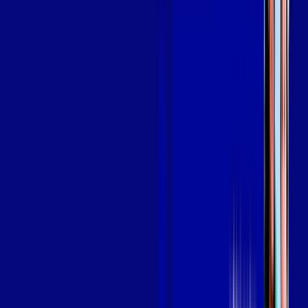
Assine Internet Fibra Giga Mais Fibra
em AÇAILÂNDIA
A internet da Giga Mais Fibra em AÇAILÂNDIA é muito rápida
para você navegar, assistir a vídeos, ver seus shows
preferidos, ouvir músicas e levar a sua experiência de jogo
online a outro nível. Clique em CONTRATAR AGORA, ou fale
com um de nossos consultores via WhatsApp, e mude de vez
para a Giga Mais Fibra Internet Banda Larga.
FALAR COM CONSULTOR