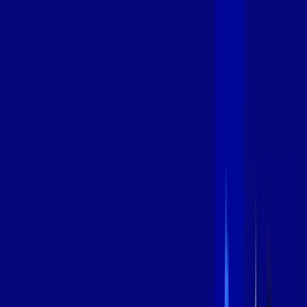
600 MEGA
INTERNET
Benefícios:
Instalação Grátis
Globo Play Padrão Anúncios
Assinaturas inclusas:
Globoplay
*Confira as condições dessa oferta +
por:
R$
99
,
99
/MÊS