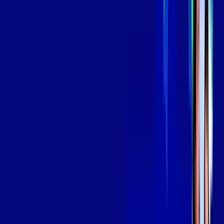
139
,
99
/MÊS
Contratar Agora
Contratar Agora
Consulte as ofertas
para o seu endereço!
CONSULTAR AGORA
OS MELHORES APPS INCLUSOS NO
SEU
PLANO DE INTERNET
Globoplay
Assine Internet Fibra Giga Mais Fibra