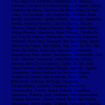
Frio, Cabo Frio (Unamar), Cachoeiras De Macacu,
Cambuci, Campos Dos Goytacazes, Cantagalo, Carmo,
Casimiro De Abreu, Casimiro De Abreu (Barra De Sao
Joao), Comendador Levy Gasparian, Cordeiro, Duas
Barras, Guapimirim, Iguaba Grande, Itaocara, Itaperuna,
Itatiaia, Itatiaia (Penedo), Laje Do Muriae, Macae,
Macuco, Mage, Mage (Piabeta), Mage (Santo Aleixo),
Miguel Pereira, Miracema, Nova Friburgo, Paraíba Do
Sul, Paty Do Alferes, Petropolis, Petropolis (Itaipava),
Pinheiral, Porto Real, Resende, Rio Das Ostras, Santo
Antonio De Padua, São Fidélis, Sao Jose De Uba, Sao
Pedro Da Aldeia, Sapucaia, Sapucaia (Jamapara),
Saquarema, Silva Jardim, Sumidouro, Teresopolis, Tres
Rios, Valenca, Vassouras, Volta Redonda, Caxias,
Aracaju, Barra Dos Coqueiros, Cedro De São João,
Divina Pastora, Itaporanga D'Ajuda, Japoatã, Lagarto,
Laranjeiras, Nossa Senhora Do Socorro, Propriá,
Rosário Do Catete, São Cristóvão, Siriri, Telha,
Altinópolis, Aramina, Bertioga, Caçapava,
Caraguatatuba, Cubatão, Diadema, Ferraz De
Vasconcelos, Franca, Guará, Guarujá, Guarulhos,
Igarapava, Ilhabela, Ipuã, Itanhaém, Itaquaquecetuba,
Itirapuã, Ituverava, Jacareí, Mauá, Mogi Das Cruzes,
Mongaguá, Morro Agudo, Orlândia, Patrocínio Paulista,