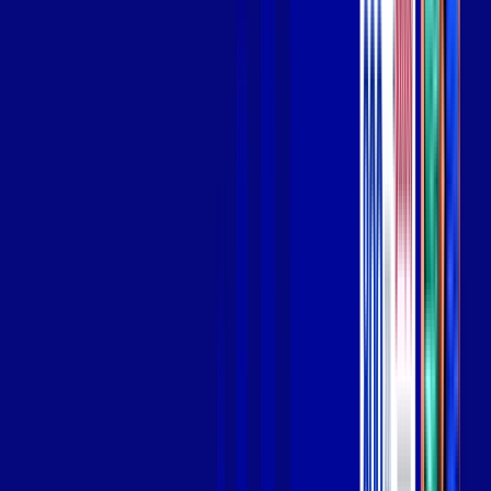
Wi-fi de alta performance para curtir e compartilhar à vontade