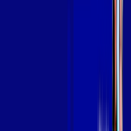
em AGUANIL
A internet da Giga Mais Fibra em AGUANIL é muito rápida
para você navegar, assistir a vídeos, ver seus shows
preferidos, ouvir músicas e levar a sua experiência de jogo
online a outro nível. Clique em CONTRATAR AGORA, ou fale
com um de nossos consultores via WhatsApp, e mude de vez
para a Giga Mais Fibra Internet Banda Larga.
FALAR COM CONSULTOR