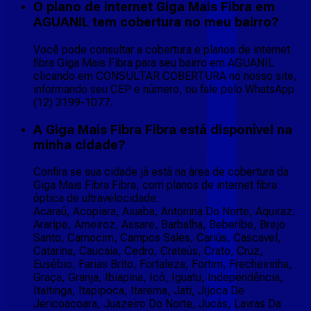
O plano de internet Giga Mais Fibra em
AGUANIL tem cobertura no meu bairro?
Você pode consultar a cobertura e planos de internet
fibra Giga Mais Fibra para seu bairro em AGUANIL
clicando em CONSULTAR COBERTURA no nosso site,
informando seu CEP e número, ou fale pelo WhatsApp
(12) 3199-1077.
A Giga Mais Fibra Fibra está disponível na
minha cidade?
Confira se sua cidade já está na área de cobertura da
Giga Mais Fibra Fibra, com planos de internet fibra
óptica de ultravelocidade:
Acaraú, Acopiara, Aiuaba, Antonina Do Norte, Aquiraz,
Araripe, Arneiroz, Assare, Barbalha, Beberibe, Brejo
Santo, Camocim, Campos Sales, Cariús, Cascavel,
Catarina, Caucaia, Cedro, Crateús, Crato, Cruz,
Eusébio, Farias Brito, Fortaleza, Fortim, Frecheirinha,
Graça, Granja, Ibiapina, Icó, Iguatu, Independência,
Itaitinga, Itapipoca, Itarema, Jati, Jijoca De
Jericoacoara, Juazeiro Do Norte, Jucás, Lavras Da