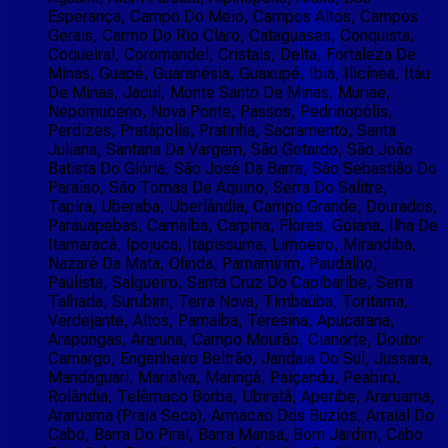
Esperança, Campo Do Meio, Campos Altos, Campos
Gerais, Carmo Do Rio Claro, Cataguases, Conquista,
Coqueiral, Coromandel, Cristais, Delta, Fortaleza De
Minas, Guapé, Guaranésia, Guaxupé, Ibiá, Ilicínea, Itáu
De Minas, Jacuí, Monte Santo De Minas, Muriae,
Nepomuceno, Nova Ponte, Passos, Pedrinopólis,
Perdizes, Pratápolis, Pratinha, Sacramento, Santa
Juliana, Santana Da Vargem, São Gotardo, São João
Batista Do Glória, São José Da Barra, São Sebastião Do
Paraíso, São Tomas De Aquino, Serra Do Salitre,
Tapira, Uberaba, Uberlândia, Campo Grande, Dourados,
Parauapebas, Carnaíba, Carpina, Flores, Goiana, Ilha De
Itamaracá, Ipojuca, Itapissuma, Limoeiro, Mirandiba,
Nazaré Da Mata, Olinda, Parnamirim, Paudalho,
Paulista, Salgueiro, Santa Cruz Do Capibaribe, Serra
Talhada, Surubim, Terra Nova, Timbaúba, Toritama,
Verdejante, Altos, Parnaíba, Teresina, Apucarana,
Arapongas, Araruna, Campo Mourão, Cianorte, Doutor
Camargo, Engenheiro Beltrão, Jandaia Do Sul, Jussara,
Mandaguari, Marialva, Maringá, Paiçandu, Peabiru,
Rolândia, Telêmaco Borba, Ubiratã, Aperibe, Araruama,
Araruama (Praia Seca), Armacao Dos Buzios, Arraial Do
Cabo, Barra Do Pirai, Barra Mansa, Bom Jardim, Cabo