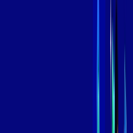
Contratar Agora
Contratar Agora
800 MEGA
INTERNET
Benefícios:
Instalação Grátis
Globo Play Padrão Anúncios
Assinaturas inclusas:
Globoplay
*Confira as condições dessa oferta +
por:
R$
109