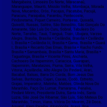
Mangabeira, Limoeiro Do Norte, Maracanaú,
Maranguape, Mauriti, Missão Velha, Mombaça, Morada
Nova, Mucambo, Orós, Pacajus, Pacatuba, Pacujá,
Paracuru, Paraipaba, Parambu, Pentecoste,
Pindoretama, Piquet Carneiro, Porteiras, Quixadá,
Quixelô, Russas, Salitre, São Benedito, São Gonçalo Do
Amarante, São Luís Do Curu, Sobral, Tabuleiro Do
Norte, Tarrafas, Tauá, Tianguá, Trairi, Ubajara, Varzea
Alegre, Brasilia, Brasilia • Ceilândia, Brasilia • Ceilândia
I, Brasilia • Ceilândia Iii, Brasilia • Gama, Brasilia • Guará
I, Brasilia • Recanto Das Emas, Brasilia • Riacho Fundo,
Brasilia • Samambaia, Brasilia • Santa Maria, Brasilia •
Taguatinga, Brasilia • Vicente Pires, Anchieta,
Cachoeiro De Itapemirim, Cariacica, Guarapari,
Itapemirim, Marataizes, Piuma, Serra, Vila Velha,
Vitoria, Açailândia, Alto Alegre Do Pindaré, Arari,
Bacabal, Balsas, Barra Do Corda, Bom Jesus Das
Selvas, Buriticupu, Cajari, Caxias, Codó, Estreito,
Grajaú, Imperatriz, Matinha, Matões, Olinda Nova Do
Maranhão, Paço Do Lumiar, Parnarama, Penalva,
Pindaré Mirim, Presidente Dutra, Santa Inês, Santa
Luzia, São José De Ribamar, São Luís, São Mateus Do
Maranhão, Timon, Viana, Vitória Do Mearim, Zé Doca,
Aguanil, Alem Paraiba, Alpinópolis, Araxá, Boa