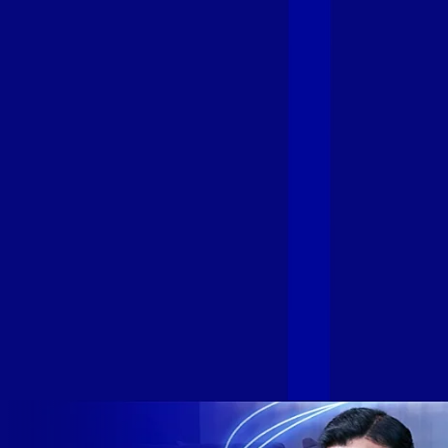
Fibra
A GIGA+ Fibra é uma marca do Grupo Alloha Fibra, a maior
empresa independente de fibra óptica FTTH (Fiber to the
Home) do Brasil, e vem passando por importantes
transformações nos últimos meses para conectar brasileiros
cada vez mais com uma Internet com mais estabilidade,
velocidade e possibilidades. Recentemente, as operadoras
de Telecomunicações VIP, Click, Ligue, Niu, Mob, Univox e
Sumicity, também integrantes da Alloha Fibra, uniram-se à
GIGA+ Fibra para fortalecer ainda mais o propósito do grupo
de levar qualidade de conexão por fibra óptica para todo país.
Com esta união, nossa Internet ultrarrápida estará nas casas
de milhares de brasileiros em mais de 280 cidades do Brasil
– tudo isso com a qualidade da Melhor Velocidade e Melhor
Internet Gamer. Melhor Internet Gamer de 2024: RJ, ES, SP e
DF +280 cidades: CE, DF, ES, MA, MG, MS, PA, PE, PR, RJ,
SE e SP 1,5 milhão de clientes conectados 149 mil km de
rede fibra óptica