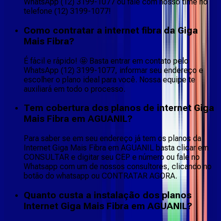
WhatsApp (12) 3199-1077 ou fale com nosso time no
telefone (12) 3199-1077!
Como contratar a internet fibra da Giga
Mais Fibra?
É fácil e rápido! 🤩 Basta entrar em contato pelo
WhatsApp (12) 3199-1077, informar seu endereço e
escolher o plano ideal para você. Nossa equipe te
auxiliará em todo o processo.
Tem cobertura dos planos de internet Giga
Mais Fibra em AGUANIL?
Para saber se em seu endereço já tem os planos da
Internet Giga Mais Fibra em AGUANIL basta clicar em
CONSULTAR e digitar seu CEP e número ou fale no
Whatsapp com um de nossos consultores, clicando no
botão do whatsapp ou CONTRATAR AGORA.
Quanto custa a instalação dos planos
Internet Giga Mais Fibra em AGUANIL?