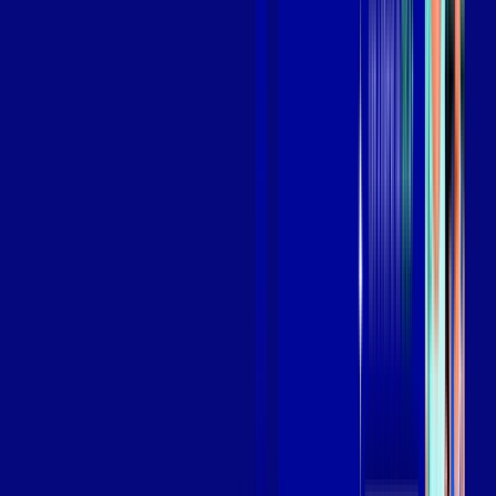
Assista filmes e séries em 4k sem interrupções