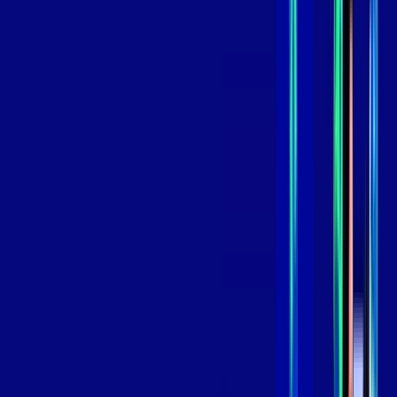
,
99
/MÊS
Contratar Agora
Contratar Agora
GIGA
INTERNET
Benefícios:
Instalação Grátis
Globo Play Padrão Anúncios
Assinaturas inclusas:
Globoplay
*Confira as condições dessa oferta +
por:
R$