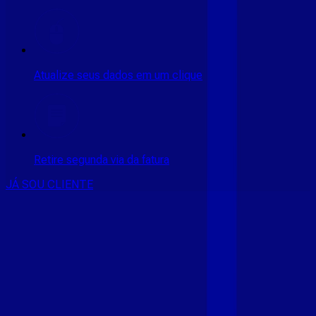
Atualize seus dados em um clique
Retire segunda via da fatura
JÁ SOU CLIENTE
CONSULTE RÁPIDO AS
CIDADES
ATENDIDAS
Clique em sua cidade abaixo e confira as melhores ofertas de
internet fibra da
Giga Mais Fibra
CE - ACARAÚ
CE - ACOPIARA
CE - AIUABA
CE - ANTONINA