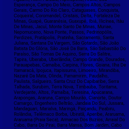
Esperança, Campo Do Meio, Campos Altos, Campos
Gerais, Carmo Do Rio Claro, Cataguases, Conquista,
Coqueiral, Coromandel, Cristais, Delta, Fortaleza De
Minas, Guapé, Guaranésia, Guaxupé, Ibiá, Ilicínea, Itáu
De Minas, Jacuí, Monte Santo De Minas, Muriae,
Nepomuceno, Nova Ponte, Passos, Pedrinopólis,
Perdizes, Pratápolis, Pratinha, Sacramento, Santa
Juliana, Santana Da Vargem, São Gotardo, São João
Batista Do Glória, São José Da Barra, São Sebastião Do
Paraíso, São Tomas De Aquino, Serra Do Salitre,
Tapira, Uberaba, Uberlândia, Campo Grande, Dourados,
Parauapebas, Carnaíba, Carpina, Flores, Goiana, Ilha De
Itamaracá, Ipojuca, Itapissuma, Limoeiro, Mirandiba,
Nazaré Da Mata, Olinda, Parnamirim, Paudalho,
Paulista, Salgueiro, Santa Cruz Do Capibaribe, Serra
Talhada, Surubim, Terra Nova, Timbaúba, Toritama,
Verdejante, Altos, Parnaíba, Teresina, Apucarana,
Arapongas, Araruna, Campo Mourão, Cianorte, Doutor
Camargo, Engenheiro Beltrão, Jandaia Do Sul, Jussara,
Mandaguari, Marialva, Maringá, Paiçandu, Peabiru,
Rolândia, Telêmaco Borba, Ubiratã, Aperibe, Araruama,
Araruama (Praia Seca), Armacao Dos Buzios, Arraial Do
Cabo, Barra Do Pirai, Barra Mansa, Bom Jardim, Cabo