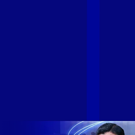
Fibra
A GIGA+ Fibra é uma marca do Grupo Alloha Fibra, a maior
empresa independente de fibra óptica FTTH (Fiber to the
Home) do Brasil, e vem passando por importantes
transformações nos últimos meses para conectar brasileiros
cada vez mais com uma Internet com mais estabilidade,
velocidade e possibilidades. Recentemente, as operadoras
de Telecomunicações VIP, Click, Ligue, Niu, Mob, Univox e
Sumicity, também integrantes da Alloha Fibra, uniram-se à
GIGA+ Fibra para fortalecer ainda mais o propósito do grupo
de levar qualidade de conexão por fibra óptica para todo país.
Com esta união, nossa Internet ultrarrápida estará nas casas
de milhares de brasileiros em mais de 280 cidades do Brasil
– tudo isso com a qualidade da Melhor Velocidade e Melhor
Internet Gamer. Melhor Internet Gamer de 2024: RJ, ES, SP e
DF +280 cidades: CE, DF, ES, MA, MG, MS, PA, PE, PR, RJ,
SE e SP 1,5 milhão de clientes conectados 149 mil km de
rede fibra óptica