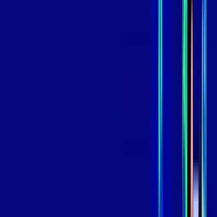
,
99
/MÊS
Contratar Agora
Contratar Agora
GIGA
INTERNET
Benefícios:
Instalação Grátis
Globo Play Padrão Anúncios
Assinaturas inclusas:
Globoplay
*Confira as condições dessa oferta +
por:
R$