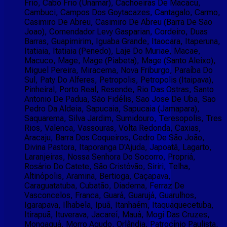
Frio, Cabo Frio (Unamar), Cachoeiras De Macacu,
Cambuci, Campos Dos Goytacazes, Cantagalo, Carmo,
Casimiro De Abreu, Casimiro De Abreu (Barra De Sao
Joao), Comendador Levy Gasparian, Cordeiro, Duas
Barras, Guapimirim, Iguaba Grande, Itaocara, Itaperuna,
Itatiaia, Itatiaia (Penedo), Laje Do Muriae, Macae,
Macuco, Mage, Mage (Piabeta), Mage (Santo Aleixo),
Miguel Pereira, Miracema, Nova Friburgo, Paraíba Do
Sul, Paty Do Alferes, Petropolis, Petropolis (Itaipava),
Pinheiral, Porto Real, Resende, Rio Das Ostras, Santo
Antonio De Padua, São Fidélis, Sao Jose De Uba, Sao
Pedro Da Aldeia, Sapucaia, Sapucaia (Jamapara),
Saquarema, Silva Jardim, Sumidouro, Teresopolis, Tres
Rios, Valenca, Vassouras, Volta Redonda, Caxias,
Aracaju, Barra Dos Coqueiros, Cedro De São João,
Divina Pastora, Itaporanga D'Ajuda, Japoatã, Lagarto,
Laranjeiras, Nossa Senhora Do Socorro, Propriá,
Rosário Do Catete, São Cristóvão, Siriri, Telha,
Altinópolis, Aramina, Bertioga, Caçapava,
Caraguatatuba, Cubatão, Diadema, Ferraz De
Vasconcelos, Franca, Guará, Guarujá, Guarulhos,
Igarapava, Ilhabela, Ipuã, Itanhaém, Itaquaquecetuba,
Itirapuã, Ituverava, Jacareí, Mauá, Mogi Das Cruzes,
Mongaguá, Morro Agudo, Orlândia, Patrocínio Paulista,