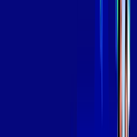
139
,
99
/MÊS
Contratar Agora
Contratar Agora
Consulte as ofertas
para o seu endereço!
CONSULTAR AGORA
OS MELHORES APPS INCLUSOS NO
SEU
PLANO DE INTERNET
Globoplay
Assine Internet Fibra Giga Mais Fibra