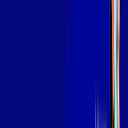
em UBERABA
A internet da Giga Mais Fibra em UBERABA é muito rápida
para você navegar, assistir a vídeos, ver seus shows
preferidos, ouvir músicas e levar a sua experiência de jogo
online a outro nível. Clique em CONTRATAR AGORA, ou fale
com um de nossos consultores via WhatsApp, e mude de vez
para a Giga Mais Fibra Internet Banda Larga.
FALAR COM CONSULTOR