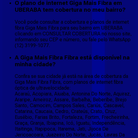
O plano de internet Giga Mais Fibra em
UBERABA tem cobertura no meu bairro?
Você pode consultar a cobertura e planos de internet
fibra Giga Mais Fibra para seu bairro em UBERABA
clicando em CONSULTAR COBERTURA no nosso site,
informando seu CEP e número, ou fale pelo WhatsApp
(12) 3199-1077.
A Giga Mais Fibra Fibra está disponível na
minha cidade?
Confira se sua cidade já está na área de cobertura da
Giga Mais Fibra Fibra, com planos de internet fibra
óptica de ultravelocidade:
Acaraú, Acopiara, Aiuaba, Antonina Do Norte, Aquiraz,
Araripe, Arneiroz, Assare, Barbalha, Beberibe, Brejo
Santo, Camocim, Campos Sales, Cariús, Cascavel,
Catarina, Caucaia, Cedro, Crateús, Crato, Cruz,
Eusébio, Farias Brito, Fortaleza, Fortim, Frecheirinha,
Graça, Granja, Ibiapina, Icó, Iguatu, Independência,
Itaitinga, Itapipoca, Itarema, Jati, Jijoca De
Jericoacoara, Juazeiro Do Norte, Jucás, Lavras Da