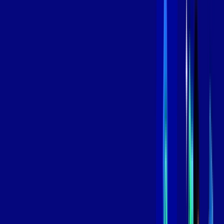
Contratar Agora
Contratar Agora
800 MEGA
INTERNET
Benefícios:
Instalação Grátis
Globo Play Padrão Anúncios
Assinaturas inclusas:
Globoplay
*Confira as condições dessa oferta +
por:
R$
109