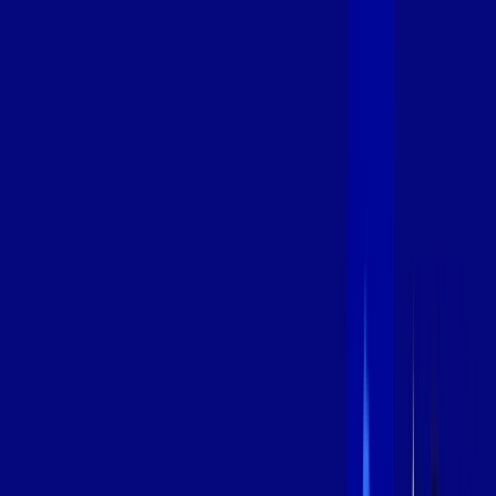
600 MEGA
INTERNET
Benefícios:
Instalação Grátis
Globo Play Padrão Anúncios
Assinaturas inclusas:
Globoplay
*Confira as condições dessa oferta +
por:
R$
99
,
99
/MÊS