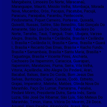
Mangabeira, Limoeiro Do Norte, Maracanaú,
Maranguape, Mauriti, Missão Velha, Mombaça, Morada
Nova, Mucambo, Orós, Pacajus, Pacatuba, Pacujá,
Paracuru, Paraipaba, Parambu, Pentecoste,
Pindoretama, Piquet Carneiro, Porteiras, Quixadá,
Quixelô, Russas, Salitre, São Benedito, São Gonçalo Do
Amarante, São Luís Do Curu, Sobral, Tabuleiro Do
Norte, Tarrafas, Tauá, Tianguá, Trairi, Ubajara, Varzea
Alegre, Brasilia, Brasilia • Ceilândia, Brasilia • Ceilândia
I, Brasilia • Ceilândia Iii, Brasilia • Gama, Brasilia • Guará
I, Brasilia • Recanto Das Emas, Brasilia • Riacho Fundo,
Brasilia • Samambaia, Brasilia • Santa Maria, Brasilia •
Taguatinga, Brasilia • Vicente Pires, Anchieta,
Cachoeiro De Itapemirim, Cariacica, Guarapari,
Itapemirim, Marataizes, Piuma, Serra, Vila Velha,
Vitoria, Açailândia, Alto Alegre Do Pindaré, Arari,
Bacabal, Balsas, Barra Do Corda, Bom Jesus Das
Selvas, Buriticupu, Cajari, Caxias, Codó, Estreito,
Grajaú, Imperatriz, Matinha, Matões, Olinda Nova Do
Maranhão, Paço Do Lumiar, Parnarama, Penalva,
Pindaré Mirim, Presidente Dutra, Santa Inês, Santa
Luzia, São José De Ribamar, São Luís, São Mateus Do
Maranhão, Timon, Viana, Vitória Do Mearim, Zé Doca,
Aguanil, Alem Paraiba, Alpinópolis, Araxá, Boa