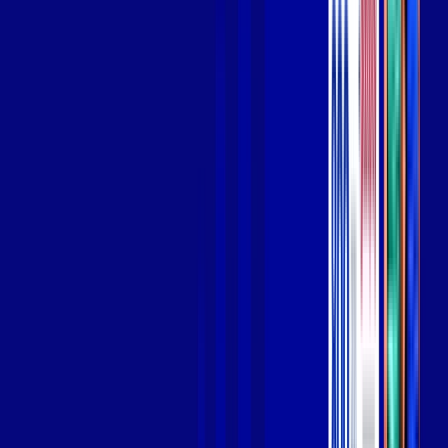
Wi-fi de alta performance para curtir e compartilhar à vontade