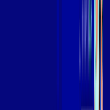
Assista filmes e séries em 4k sem interrupções