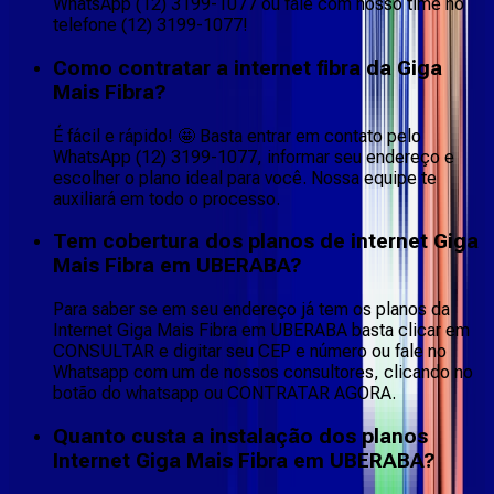
WhatsApp (12) 3199-1077 ou fale com nosso time no
telefone (12) 3199-1077!
Como contratar a internet fibra da Giga
Mais Fibra?
É fácil e rápido! 🤩 Basta entrar em contato pelo
WhatsApp (12) 3199-1077, informar seu endereço e
escolher o plano ideal para você. Nossa equipe te
auxiliará em todo o processo.
Tem cobertura dos planos de internet Giga
Mais Fibra em UBERABA?
Para saber se em seu endereço já tem os planos da
Internet Giga Mais Fibra em UBERABA basta clicar em
CONSULTAR e digitar seu CEP e número ou fale no
Whatsapp com um de nossos consultores, clicando no
botão do whatsapp ou CONTRATAR AGORA.
Quanto custa a instalação dos planos
Internet Giga Mais Fibra em UBERABA?