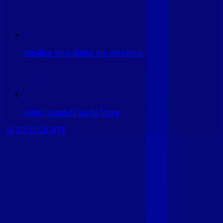
Atualize seus dados em um clique
Retire segunda via da fatura
JÁ SOU CLIENTE
CONSULTE RÁPIDO AS
CIDADES
ATENDIDAS
Clique em sua cidade abaixo e confira as melhores ofertas de
internet fibra da
Giga Mais Fibra
CE - ACARAÚ
CE - ACOPIARA
CE - AIUABA
CE - ANTONINA