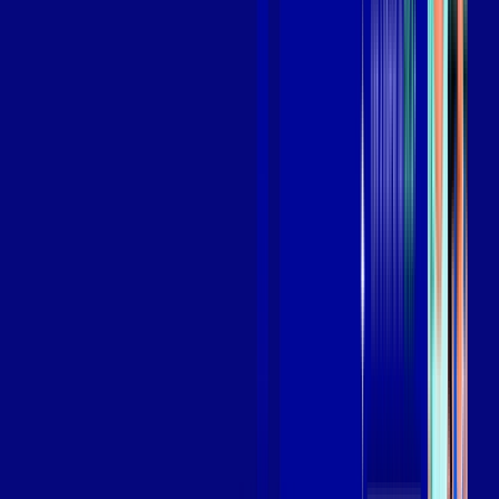
Assista filmes e séries em 4k sem interrupções