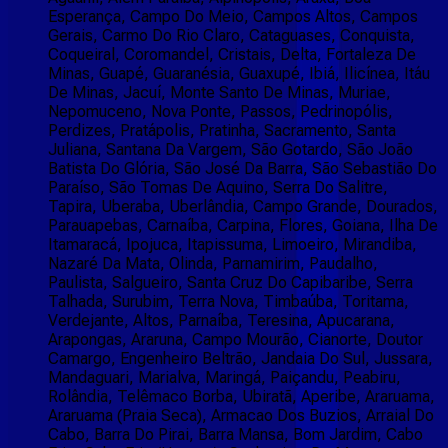
Esperança, Campo Do Meio, Campos Altos, Campos
Gerais, Carmo Do Rio Claro, Cataguases, Conquista,
Coqueiral, Coromandel, Cristais, Delta, Fortaleza De
Minas, Guapé, Guaranésia, Guaxupé, Ibiá, Ilicínea, Itáu
De Minas, Jacuí, Monte Santo De Minas, Muriae,
Nepomuceno, Nova Ponte, Passos, Pedrinopólis,
Perdizes, Pratápolis, Pratinha, Sacramento, Santa
Juliana, Santana Da Vargem, São Gotardo, São João
Batista Do Glória, São José Da Barra, São Sebastião Do
Paraíso, São Tomas De Aquino, Serra Do Salitre,
Tapira, Uberaba, Uberlândia, Campo Grande, Dourados,
Parauapebas, Carnaíba, Carpina, Flores, Goiana, Ilha De
Itamaracá, Ipojuca, Itapissuma, Limoeiro, Mirandiba,
Nazaré Da Mata, Olinda, Parnamirim, Paudalho,
Paulista, Salgueiro, Santa Cruz Do Capibaribe, Serra
Talhada, Surubim, Terra Nova, Timbaúba, Toritama,
Verdejante, Altos, Parnaíba, Teresina, Apucarana,
Arapongas, Araruna, Campo Mourão, Cianorte, Doutor
Camargo, Engenheiro Beltrão, Jandaia Do Sul, Jussara,
Mandaguari, Marialva, Maringá, Paiçandu, Peabiru,
Rolândia, Telêmaco Borba, Ubiratã, Aperibe, Araruama,
Araruama (Praia Seca), Armacao Dos Buzios, Arraial Do
Cabo, Barra Do Pirai, Barra Mansa, Bom Jardim, Cabo