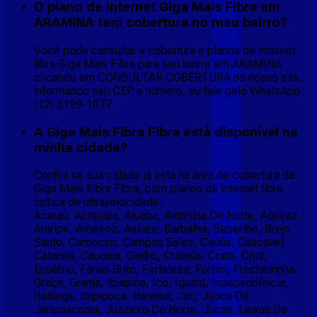
O plano de internet Giga Mais Fibra em
ARAMINA tem cobertura no meu bairro?
Você pode consultar a cobertura e planos de internet
fibra Giga Mais Fibra para seu bairro em ARAMINA
clicando em CONSULTAR COBERTURA no nosso site,
informando seu CEP e número, ou fale pelo WhatsApp
(12) 3199-1077.
A Giga Mais Fibra Fibra está disponível na
minha cidade?
Confira se sua cidade já está na área de cobertura da
Giga Mais Fibra Fibra, com planos de internet fibra
óptica de ultravelocidade:
Acaraú, Acopiara, Aiuaba, Antonina Do Norte, Aquiraz,
Araripe, Arneiroz, Assare, Barbalha, Beberibe, Brejo
Santo, Camocim, Campos Sales, Cariús, Cascavel,
Catarina, Caucaia, Cedro, Crateús, Crato, Cruz,
Eusébio, Farias Brito, Fortaleza, Fortim, Frecheirinha,
Graça, Granja, Ibiapina, Icó, Iguatu, Independência,
Itaitinga, Itapipoca, Itarema, Jati, Jijoca De
Jericoacoara, Juazeiro Do Norte, Jucás, Lavras Da