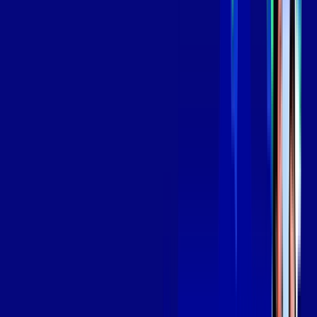
139
,
99
/MÊS
Contratar Agora
Contratar Agora
Consulte as ofertas
para o seu endereço!
CONSULTAR AGORA
OS MELHORES APPS INCLUSOS NO
SEU
PLANO DE INTERNET
Globoplay
Assine Internet Fibra Giga Mais Fibra