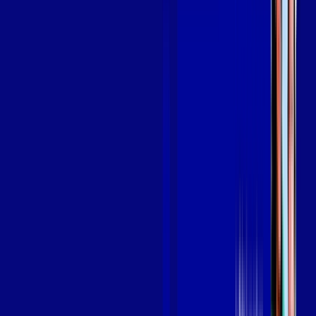
em ARAMINA
A internet da Giga Mais Fibra em ARAMINA é muito rápida
para você navegar, assistir a vídeos, ver seus shows
preferidos, ouvir músicas e levar a sua experiência de jogo
online a outro nível. Clique em CONTRATAR AGORA, ou fale
com um de nossos consultores via WhatsApp, e mude de vez
para a Giga Mais Fibra Internet Banda Larga.
FALAR COM CONSULTOR