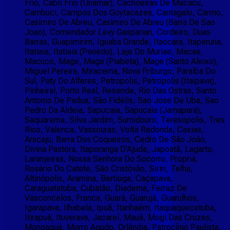
Frio, Cabo Frio (Unamar), Cachoeiras De Macacu,
Cambuci, Campos Dos Goytacazes, Cantagalo, Carmo,
Casimiro De Abreu, Casimiro De Abreu (Barra De Sao
Joao), Comendador Levy Gasparian, Cordeiro, Duas
Barras, Guapimirim, Iguaba Grande, Itaocara, Itaperuna,
Itatiaia, Itatiaia (Penedo), Laje Do Muriae, Macae,
Macuco, Mage, Mage (Piabeta), Mage (Santo Aleixo),
Miguel Pereira, Miracema, Nova Friburgo, Paraíba Do
Sul, Paty Do Alferes, Petropolis, Petropolis (Itaipava),
Pinheiral, Porto Real, Resende, Rio Das Ostras, Santo
Antonio De Padua, São Fidélis, Sao Jose De Uba, Sao
Pedro Da Aldeia, Sapucaia, Sapucaia (Jamapara),
Saquarema, Silva Jardim, Sumidouro, Teresopolis, Tres
Rios, Valenca, Vassouras, Volta Redonda, Caxias,
Aracaju, Barra Dos Coqueiros, Cedro De São João,
Divina Pastora, Itaporanga D'Ajuda, Japoatã, Lagarto,
Laranjeiras, Nossa Senhora Do Socorro, Propriá,
Rosário Do Catete, São Cristóvão, Siriri, Telha,
Altinópolis, Aramina, Bertioga, Caçapava,
Caraguatatuba, Cubatão, Diadema, Ferraz De
Vasconcelos, Franca, Guará, Guarujá, Guarulhos,
Igarapava, Ilhabela, Ipuã, Itanhaém, Itaquaquecetuba,
Itirapuã, Ituverava, Jacareí, Mauá, Mogi Das Cruzes,
Mongaguá, Morro Agudo, Orlândia, Patrocínio Paulista,