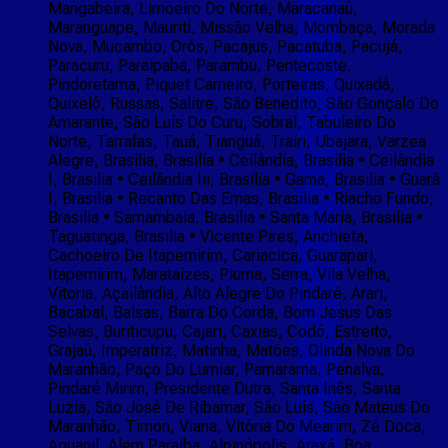
Mangabeira, Limoeiro Do Norte, Maracanaú,
Maranguape, Mauriti, Missão Velha, Mombaça, Morada
Nova, Mucambo, Orós, Pacajus, Pacatuba, Pacujá,
Paracuru, Paraipaba, Parambu, Pentecoste,
Pindoretama, Piquet Carneiro, Porteiras, Quixadá,
Quixelô, Russas, Salitre, São Benedito, São Gonçalo Do
Amarante, São Luís Do Curu, Sobral, Tabuleiro Do
Norte, Tarrafas, Tauá, Tianguá, Trairi, Ubajara, Varzea
Alegre, Brasilia, Brasilia • Ceilândia, Brasilia • Ceilândia
I, Brasilia • Ceilândia Iii, Brasilia • Gama, Brasilia • Guará
I, Brasilia • Recanto Das Emas, Brasilia • Riacho Fundo,
Brasilia • Samambaia, Brasilia • Santa Maria, Brasilia •
Taguatinga, Brasilia • Vicente Pires, Anchieta,
Cachoeiro De Itapemirim, Cariacica, Guarapari,
Itapemirim, Marataizes, Piuma, Serra, Vila Velha,
Vitoria, Açailândia, Alto Alegre Do Pindaré, Arari,
Bacabal, Balsas, Barra Do Corda, Bom Jesus Das
Selvas, Buriticupu, Cajari, Caxias, Codó, Estreito,
Grajaú, Imperatriz, Matinha, Matões, Olinda Nova Do
Maranhão, Paço Do Lumiar, Parnarama, Penalva,
Pindaré Mirim, Presidente Dutra, Santa Inês, Santa
Luzia, São José De Ribamar, São Luís, São Mateus Do
Maranhão, Timon, Viana, Vitória Do Mearim, Zé Doca,
Aguanil, Alem Paraiba, Alpinópolis, Araxá, Boa