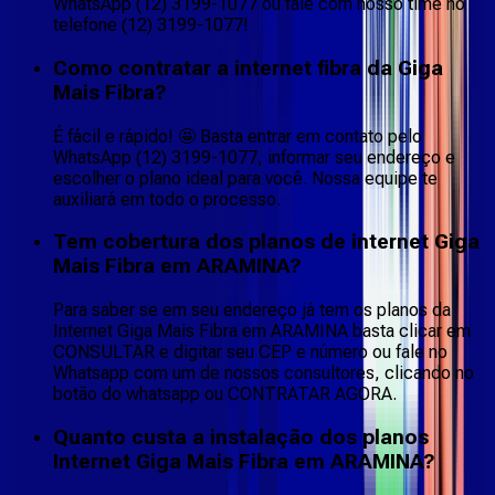
WhatsApp (12) 3199-1077 ou fale com nosso time no
telefone (12) 3199-1077!
Como contratar a internet fibra da Giga
Mais Fibra?
É fácil e rápido! 🤩 Basta entrar em contato pelo
WhatsApp (12) 3199-1077, informar seu endereço e
escolher o plano ideal para você. Nossa equipe te
auxiliará em todo o processo.
Tem cobertura dos planos de internet Giga
Mais Fibra em ARAMINA?
Para saber se em seu endereço já tem os planos da
Internet Giga Mais Fibra em ARAMINA basta clicar em
CONSULTAR e digitar seu CEP e número ou fale no
Whatsapp com um de nossos consultores, clicando no
botão do whatsapp ou CONTRATAR AGORA.
Quanto custa a instalação dos planos
Internet Giga Mais Fibra em ARAMINA?