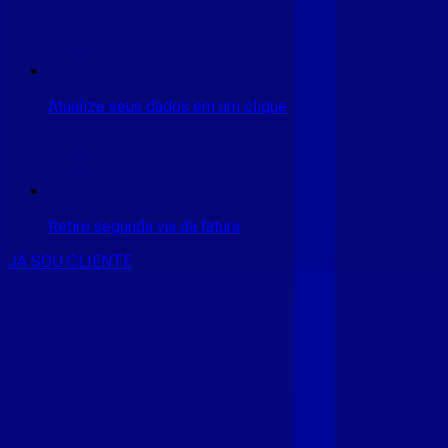
Atualize seus dados em um clique
Retire segunda via da fatura
JÁ SOU CLIENTE
CONSULTE RÁPIDO AS
CIDADES
ATENDIDAS
Clique em sua cidade abaixo e confira as melhores ofertas de
internet fibra da
Giga Mais Fibra
CE - ACARAÚ
CE - ACOPIARA
CE - AIUABA
CE - ANTONINA