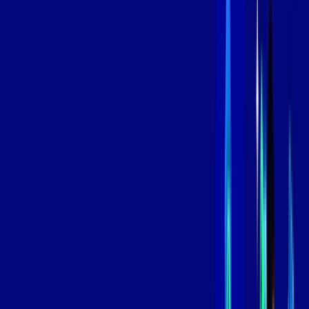
Contratar Agora
Contratar Agora
800 MEGA
INTERNET
Benefícios:
Instalação Grátis
Globo Play Padrão Anúncios
Assinaturas inclusas:
Globoplay
*Confira as condições dessa oferta +
por:
R$
109