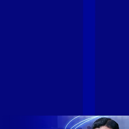
Fibra
A GIGA+ Fibra é uma marca do Grupo Alloha Fibra, a maior
empresa independente de fibra óptica FTTH (Fiber to the
Home) do Brasil, e vem passando por importantes
transformações nos últimos meses para conectar brasileiros
cada vez mais com uma Internet com mais estabilidade,
velocidade e possibilidades. Recentemente, as operadoras
de Telecomunicações VIP, Click, Ligue, Niu, Mob, Univox e
Sumicity, também integrantes da Alloha Fibra, uniram-se à
GIGA+ Fibra para fortalecer ainda mais o propósito do grupo
de levar qualidade de conexão por fibra óptica para todo país.
Com esta união, nossa Internet ultrarrápida estará nas casas
de milhares de brasileiros em mais de 280 cidades do Brasil
– tudo isso com a qualidade da Melhor Velocidade e Melhor
Internet Gamer. Melhor Internet Gamer de 2024: RJ, ES, SP e
DF +280 cidades: CE, DF, ES, MA, MG, MS, PA, PE, PR, RJ,
SE e SP 1,5 milhão de clientes conectados 149 mil km de
rede fibra óptica