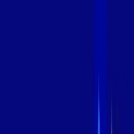
600 MEGA
INTERNET
Benefícios:
Instalação Grátis
Globo Play Padrão Anúncios
Assinaturas inclusas:
Globoplay
*Confira as condições dessa oferta +
por:
R$
99
,
99
/MÊS