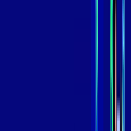
,
99
/MÊS
Contratar Agora
Contratar Agora
GIGA
INTERNET
Benefícios:
Instalação Grátis
Globo Play Padrão Anúncios
Assinaturas inclusas:
Globoplay
*Confira as condições dessa oferta +
por:
R$