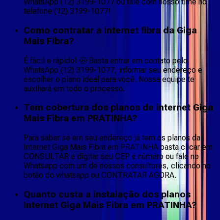
WhatsApp (12) 3199-1077 ou fale com nosso time no
telefone (12) 3199-1077!
Como contratar a internet fibra da Giga
Mais Fibra?
É fácil e rápido! 🤩 Basta entrar em contato pelo
WhatsApp (12) 3199-1077, informar seu endereço e
escolher o plano ideal para você. Nossa equipe te
auxiliará em todo o processo.
Tem cobertura dos planos de internet Giga
Mais Fibra em PRATINHA?
Para saber se em seu endereço já tem os planos da
Internet Giga Mais Fibra em PRATINHA basta clicar em
CONSULTAR e digitar seu CEP e número ou fale no
Whatsapp com um de nossos consultores, clicando no
botão do whatsapp ou CONTRATAR AGORA.
Quanto custa a instalação dos planos
Internet Giga Mais Fibra em PRATINHA?