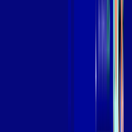
Assista filmes e séries em 4k sem interrupções