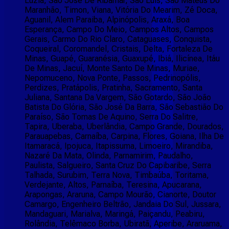
Luzia, São José De Ribamar, São Luís, São Mateus Do
Maranhão, Timon, Viana, Vitória Do Mearim, Zé Doca,
Aguanil, Alem Paraiba, Alpinópolis, Araxá, Boa
Esperança, Campo Do Meio, Campos Altos, Campos
Gerais, Carmo Do Rio Claro, Cataguases, Conquista,
Coqueiral, Coromandel, Cristais, Delta, Fortaleza De
Minas, Guapé, Guaranésia, Guaxupé, Ibiá, Ilicínea, Itáu
De Minas, Jacuí, Monte Santo De Minas, Muriae,
Nepomuceno, Nova Ponte, Passos, Pedrinopólis,
Perdizes, Pratápolis, Pratinha, Sacramento, Santa
Juliana, Santana Da Vargem, São Gotardo, São João
Batista Do Glória, São José Da Barra, São Sebastião Do
Paraíso, São Tomas De Aquino, Serra Do Salitre,
Tapira, Uberaba, Uberlândia, Campo Grande, Dourados,
Parauapebas, Carnaíba, Carpina, Flores, Goiana, Ilha De
Itamaracá, Ipojuca, Itapissuma, Limoeiro, Mirandiba,
Nazaré Da Mata, Olinda, Parnamirim, Paudalho,
Paulista, Salgueiro, Santa Cruz Do Capibaribe, Serra
Talhada, Surubim, Terra Nova, Timbaúba, Toritama,
Verdejante, Altos, Parnaíba, Teresina, Apucarana,
Arapongas, Araruna, Campo Mourão, Cianorte, Doutor
Camargo, Engenheiro Beltrão, Jandaia Do Sul, Jussara,
Mandaguari, Marialva, Maringá, Paiçandu, Peabiru,
Rolândia, Telêmaco Borba, Ubiratã, Aperibe, Araruama,