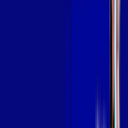
em PRATINHA
A internet da Giga Mais Fibra em PRATINHA é muito rápida
para você navegar, assistir a vídeos, ver seus shows
preferidos, ouvir músicas e levar a sua experiência de jogo
online a outro nível. Clique em CONTRATAR AGORA, ou fale
com um de nossos consultores via WhatsApp, e mude de vez
para a Giga Mais Fibra Internet Banda Larga.
FALAR COM CONSULTOR