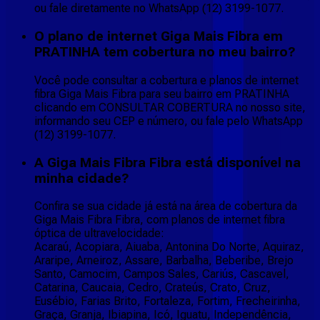
ou fale diretamente no WhatsApp (12) 3199-1077.
O plano de internet Giga Mais Fibra em
PRATINHA tem cobertura no meu bairro?
Você pode consultar a cobertura e planos de internet
fibra Giga Mais Fibra para seu bairro em PRATINHA
clicando em CONSULTAR COBERTURA no nosso site,
informando seu CEP e número, ou fale pelo WhatsApp
(12) 3199-1077.
A Giga Mais Fibra Fibra está disponível na
minha cidade?
Confira se sua cidade já está na área de cobertura da
Giga Mais Fibra Fibra, com planos de internet fibra
óptica de ultravelocidade:
Acaraú, Acopiara, Aiuaba, Antonina Do Norte, Aquiraz,
Araripe, Arneiroz, Assare, Barbalha, Beberibe, Brejo
Santo, Camocim, Campos Sales, Cariús, Cascavel,
Catarina, Caucaia, Cedro, Crateús, Crato, Cruz,
Eusébio, Farias Brito, Fortaleza, Fortim, Frecheirinha,
Graça, Granja, Ibiapina, Icó, Iguatu, Independência,