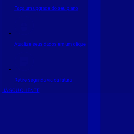
Faça um upgrade do seu plano
Atualize seus dados em um clique
Retire segunda via da fatura
JÁ SOU CLIENTE
CONSULTE RÁPIDO AS
CIDADES
ATENDIDAS
Clique em sua cidade abaixo e confira as melhores ofertas de
internet fibra da
Giga Mais Fibra