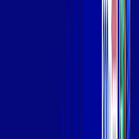
Wi-fi de alta performance para curtir e compartilhar à vontade