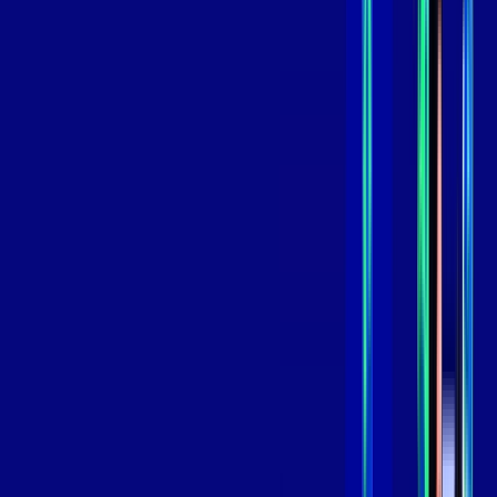
,
99
/MÊS
Contratar Agora
Contratar Agora
GIGA
INTERNET
Benefícios:
Instalação Grátis
Globo Play Padrão Anúncios
Assinaturas inclusas:
Globoplay
*Confira as condições dessa oferta +
por:
R$