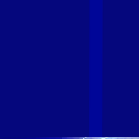
Giga+ Fibra: uma marca em evolução
com a credibilidade do Grupo Alloha
Fibra
A GIGA+ Fibra é uma marca do Grupo Alloha Fibra, a maior
empresa independente de fibra óptica FTTH (Fiber to the
Home) do Brasil, e vem passando por importantes
transformações nos últimos meses para conectar brasileiros
cada vez mais com uma Internet com mais estabilidade,
velocidade e possibilidades. Recentemente, as operadoras
de Telecomunicações VIP, Click, Ligue, Niu, Mob, Univox e
Sumicity, também integrantes da Alloha Fibra, uniram-se à
GIGA+ Fibra para fortalecer ainda mais o propósito do grupo
de levar qualidade de conexão por fibra óptica para todo país.
Com esta união, nossa Internet ultrarrápida estará nas casas
de milhares de brasileiros em mais de 280 cidades do Brasil
– tudo isso com a qualidade da Melhor Velocidade e Melhor
Internet Gamer. Melhor Internet Gamer de 2024: RJ, ES, SP e
DF +280 cidades: CE, DF, ES, MA, MG, MS, PA, PE, PR, RJ,
SE e SP 1,5 milhão de clientes conectados 149 mil km de
rede fibra óptica