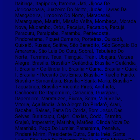
Itaitinga, Itapipoca, Itarema, Jati, Jijoca De
Jericoacoara, Juazeiro Do Norte, Jucás, Lavras Da
Mangabeira, Limoeiro Do Norte, Maracanaú,
Maranguape, Mauriti, Missão Velha, Mombaça, Morada
Nova, Mucambo, Orós, Pacajus, Pacatuba, Pacujá,
Paracuru, Paraipaba, Parambu, Pentecoste,
Pindoretama, Piquet Carneiro, Porteiras, Quixadá,
Quixelô, Russas, Salitre, São Benedito, São Gonçalo Do
Amarante, São Luís Do Curu, Sobral, Tabuleiro Do
Norte, Tarrafas, Tauá, Tianguá, Trairi, Ubajara, Varzea
Alegre, Brasilia, Brasilia • Ceilândia, Brasilia • Ceilândia
I, Brasilia • Ceilândia Iii, Brasilia • Gama, Brasilia • Guará
I, Brasilia • Recanto Das Emas, Brasilia • Riacho Fundo,
Brasilia • Samambaia, Brasilia • Santa Maria, Brasilia •
Taguatinga, Brasilia • Vicente Pires, Anchieta,
Cachoeiro De Itapemirim, Cariacica, Guarapari,
Itapemirim, Marataizes, Piuma, Serra, Vila Velha,
Vitoria, Açailândia, Alto Alegre Do Pindaré, Arari,
Bacabal, Balsas, Barra Do Corda, Bom Jesus Das
Selvas, Buriticupu, Cajari, Caxias, Codó, Estreito,
Grajaú, Imperatriz, Matinha, Matões, Olinda Nova Do
Maranhão, Paço Do Lumiar, Parnarama, Penalva,
Pindaré Mirim, Presidente Dutra, Santa Inês, Santa