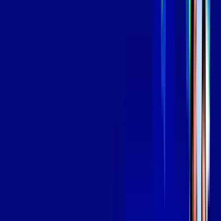
139
,
99
/MÊS
Contratar Agora
Contratar Agora
Consulte as ofertas
para o seu endereço!
CONSULTAR AGORA
OS MELHORES APPS INCLUSOS NO
SEU
PLANO DE INTERNET
Globoplay
Assine Internet Fibra Giga Mais Fibra