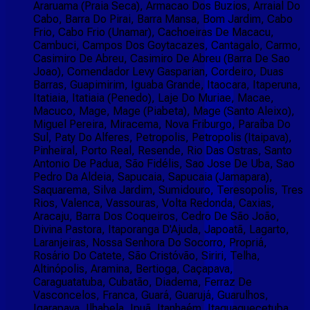
Araruama (Praia Seca), Armacao Dos Buzios, Arraial Do
Cabo, Barra Do Pirai, Barra Mansa, Bom Jardim, Cabo
Frio, Cabo Frio (Unamar), Cachoeiras De Macacu,
Cambuci, Campos Dos Goytacazes, Cantagalo, Carmo,
Casimiro De Abreu, Casimiro De Abreu (Barra De Sao
Joao), Comendador Levy Gasparian, Cordeiro, Duas
Barras, Guapimirim, Iguaba Grande, Itaocara, Itaperuna,
Itatiaia, Itatiaia (Penedo), Laje Do Muriae, Macae,
Macuco, Mage, Mage (Piabeta), Mage (Santo Aleixo),
Miguel Pereira, Miracema, Nova Friburgo, Paraíba Do
Sul, Paty Do Alferes, Petropolis, Petropolis (Itaipava),
Pinheiral, Porto Real, Resende, Rio Das Ostras, Santo
Antonio De Padua, São Fidélis, Sao Jose De Uba, Sao
Pedro Da Aldeia, Sapucaia, Sapucaia (Jamapara),
Saquarema, Silva Jardim, Sumidouro, Teresopolis, Tres
Rios, Valenca, Vassouras, Volta Redonda, Caxias,
Aracaju, Barra Dos Coqueiros, Cedro De São João,
Divina Pastora, Itaporanga D'Ajuda, Japoatã, Lagarto,
Laranjeiras, Nossa Senhora Do Socorro, Propriá,
Rosário Do Catete, São Cristóvão, Siriri, Telha,
Altinópolis, Aramina, Bertioga, Caçapava,
Caraguatatuba, Cubatão, Diadema, Ferraz De
Vasconcelos, Franca, Guará, Guarujá, Guarulhos,
Igarapava, Ilhabela, Ipuã, Itanhaém, Itaquaquecetuba,