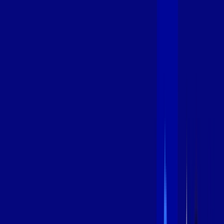
600 MEGA
INTERNET
Benefícios:
Instalação Grátis
Globo Play Padrão Anúncios
Assinaturas inclusas:
Globoplay
*Confira as condições dessa oferta +
por:
R$
99
,
99
/MÊS