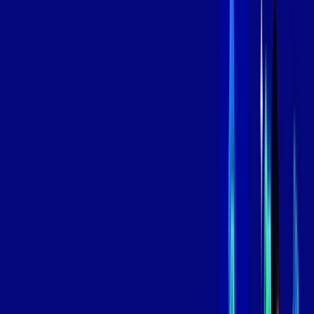
Contratar Agora
Contratar Agora
800 MEGA
INTERNET
Benefícios:
Instalação Grátis
Globo Play Padrão Anúncios
Assinaturas inclusas:
Globoplay
*Confira as condições dessa oferta +
por:
R$
109