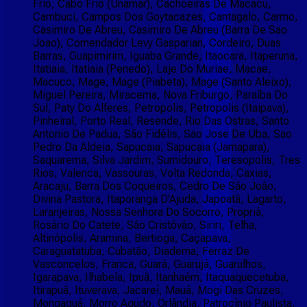
Frio, Cabo Frio (Unamar), Cachoeiras De Macacu,
Cambuci, Campos Dos Goytacazes, Cantagalo, Carmo,
Casimiro De Abreu, Casimiro De Abreu (Barra De Sao
Joao), Comendador Levy Gasparian, Cordeiro, Duas
Barras, Guapimirim, Iguaba Grande, Itaocara, Itaperuna,
Itatiaia, Itatiaia (Penedo), Laje Do Muriae, Macae,
Macuco, Mage, Mage (Piabeta), Mage (Santo Aleixo),
Miguel Pereira, Miracema, Nova Friburgo, Paraíba Do
Sul, Paty Do Alferes, Petropolis, Petropolis (Itaipava),
Pinheiral, Porto Real, Resende, Rio Das Ostras, Santo
Antonio De Padua, São Fidélis, Sao Jose De Uba, Sao
Pedro Da Aldeia, Sapucaia, Sapucaia (Jamapara),
Saquarema, Silva Jardim, Sumidouro, Teresopolis, Tres
Rios, Valenca, Vassouras, Volta Redonda, Caxias,
Aracaju, Barra Dos Coqueiros, Cedro De São João,
Divina Pastora, Itaporanga D'Ajuda, Japoatã, Lagarto,
Laranjeiras, Nossa Senhora Do Socorro, Propriá,
Rosário Do Catete, São Cristóvão, Siriri, Telha,
Altinópolis, Aramina, Bertioga, Caçapava,
Caraguatatuba, Cubatão, Diadema, Ferraz De
Vasconcelos, Franca, Guará, Guarujá, Guarulhos,
Igarapava, Ilhabela, Ipuã, Itanhaém, Itaquaquecetuba,
Itirapuã, Ituverava, Jacareí, Mauá, Mogi Das Cruzes,
Mongaguá, Morro Agudo, Orlândia, Patrocínio Paulista,