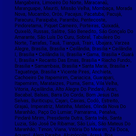
Mangabeira, Limoeiro Do Norte, Maracanaú,
Maranguape, Mauriti, Missão Velha, Mombaça, Morada
Nova, Mucambo, Orós, Pacajus, Pacatuba, Pacujá,
Paracuru, Paraipaba, Parambu, Pentecoste,
Pindoretama, Piquet Carneiro, Porteiras, Quixadá,
Quixelô, Russas, Salitre, São Benedito, São Gonçalo Do
Amarante, São Luís Do Curu, Sobral, Tabuleiro Do
Norte, Tarrafas, Tauá, Tianguá, Trairi, Ubajara, Varzea
Alegre, Brasilia, Brasilia • Ceilândia, Brasilia • Ceilândia
I, Brasilia • Ceilândia Iii, Brasilia • Gama, Brasilia • Guará
I, Brasilia • Recanto Das Emas, Brasilia • Riacho Fundo,
Brasilia • Samambaia, Brasilia • Santa Maria, Brasilia •
Taguatinga, Brasilia • Vicente Pires, Anchieta,
Cachoeiro De Itapemirim, Cariacica, Guarapari,
Itapemirim, Marataizes, Piuma, Serra, Vila Velha,
Vitoria, Açailândia, Alto Alegre Do Pindaré, Arari,
Bacabal, Balsas, Barra Do Corda, Bom Jesus Das
Selvas, Buriticupu, Cajari, Caxias, Codó, Estreito,
Grajaú, Imperatriz, Matinha, Matões, Olinda Nova Do
Maranhão, Paço Do Lumiar, Parnarama, Penalva,
Pindaré Mirim, Presidente Dutra, Santa Inês, Santa
Luzia, São José De Ribamar, São Luís, São Mateus Do
Maranhão, Timon, Viana, Vitória Do Mearim, Zé Doca,
Aguanil, Alem Paraiba, Alpinópolis, Araxá, Boa