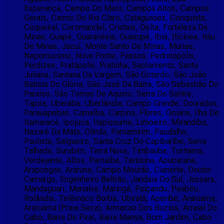
Esperança, Campo Do Meio, Campos Altos, Campos
Gerais, Carmo Do Rio Claro, Cataguases, Conquista,
Coqueiral, Coromandel, Cristais, Delta, Fortaleza De
Minas, Guapé, Guaranésia, Guaxupé, Ibiá, Ilicínea, Itáu
De Minas, Jacuí, Monte Santo De Minas, Muriae,
Nepomuceno, Nova Ponte, Passos, Pedrinopólis,
Perdizes, Pratápolis, Pratinha, Sacramento, Santa
Juliana, Santana Da Vargem, São Gotardo, São João
Batista Do Glória, São José Da Barra, São Sebastião Do
Paraíso, São Tomas De Aquino, Serra Do Salitre,
Tapira, Uberaba, Uberlândia, Campo Grande, Dourados,
Parauapebas, Carnaíba, Carpina, Flores, Goiana, Ilha De
Itamaracá, Ipojuca, Itapissuma, Limoeiro, Mirandiba,
Nazaré Da Mata, Olinda, Parnamirim, Paudalho,
Paulista, Salgueiro, Santa Cruz Do Capibaribe, Serra
Talhada, Surubim, Terra Nova, Timbaúba, Toritama,
Verdejante, Altos, Parnaíba, Teresina, Apucarana,
Arapongas, Araruna, Campo Mourão, Cianorte, Doutor
Camargo, Engenheiro Beltrão, Jandaia Do Sul, Jussara,
Mandaguari, Marialva, Maringá, Paiçandu, Peabiru,
Rolândia, Telêmaco Borba, Ubiratã, Aperibe, Araruama,
Araruama (Praia Seca), Armacao Dos Buzios, Arraial Do
Cabo, Barra Do Pirai, Barra Mansa, Bom Jardim, Cabo