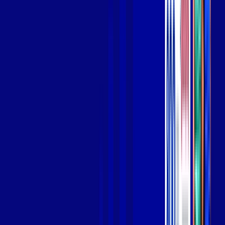
Wi-fi de alta performance para curtir e compartilhar à vontade