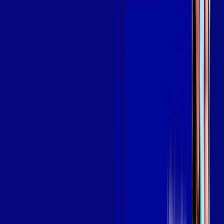
em ZÉ DOCA
A internet da Giga Mais Fibra em ZÉ DOCA é muito rápida
para você navegar, assistir a vídeos, ver seus shows
preferidos, ouvir músicas e levar a sua experiência de jogo
online a outro nível. Clique em CONTRATAR AGORA, ou fale
com um de nossos consultores via WhatsApp, e mude de vez
para a Giga Mais Fibra Internet Banda Larga.
FALAR COM CONSULTOR