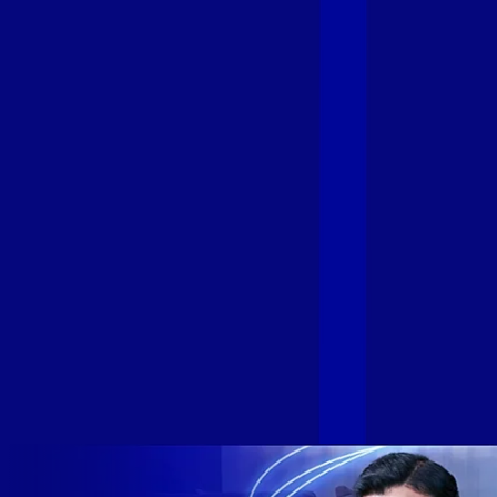
Fibra
A GIGA+ Fibra é uma marca do Grupo Alloha Fibra, a maior
empresa independente de fibra óptica FTTH (Fiber to the
Home) do Brasil, e vem passando por importantes
transformações nos últimos meses para conectar brasileiros
cada vez mais com uma Internet com mais estabilidade,
velocidade e possibilidades. Recentemente, as operadoras
de Telecomunicações VIP, Click, Ligue, Niu, Mob, Univox e
Sumicity, também integrantes da Alloha Fibra, uniram-se à
GIGA+ Fibra para fortalecer ainda mais o propósito do grupo
de levar qualidade de conexão por fibra óptica para todo país.
Com esta união, nossa Internet ultrarrápida estará nas casas
de milhares de brasileiros em mais de 280 cidades do Brasil
– tudo isso com a qualidade da Melhor Velocidade e Melhor
Internet Gamer. Melhor Internet Gamer de 2024: RJ, ES, SP e
DF +280 cidades: CE, DF, ES, MA, MG, MS, PA, PE, PR, RJ,
SE e SP 1,5 milhão de clientes conectados 149 mil km de
rede fibra óptica