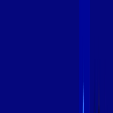
600 MEGA
INTERNET
Benefícios:
Instalação Grátis
Globo Play Padrão Anúncios
Assinaturas inclusas:
Globoplay
*Confira as condições dessa oferta +
por:
R$
94
,
99
/MÊS