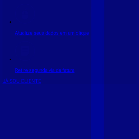
Atualize seus dados em um clique
Retire segunda via da fatura
JÁ SOU CLIENTE
CONSULTE RÁPIDO AS
CIDADES
ATENDIDAS
Clique em sua cidade abaixo e confira as melhores ofertas de
internet fibra da
Giga Mais Fibra
CE - ACARAÚ
CE - ACOPIARA
CE - AIUABA
CE - ANTONINA