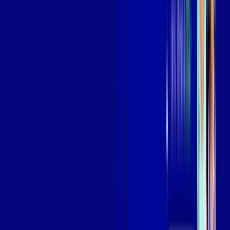
Assista filmes e séries em 4k sem interrupções