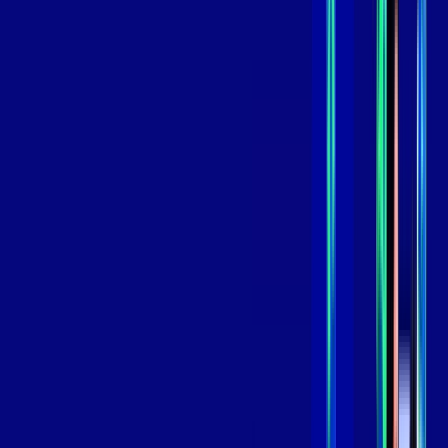
,
99
/MÊS
Contratar Agora
Contratar Agora
GIGA
INTERNET
Benefícios:
Instalação Grátis
Globo Play Padrão Anúncios
Assinaturas inclusas:
Globoplay
*Confira as condições dessa oferta +
por:
R$