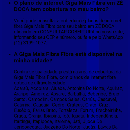
O plano de internet Giga Mais Fibra em ZÉ
DOCA tem cobertura no meu bairro?
Você pode consultar a cobertura e planos de internet
fibra Giga Mais Fibra para seu bairro em ZÉ DOCA
clicando em CONSULTAR COBERTURA no nosso site,
informando seu CEP e número, ou fale pelo WhatsApp
(12) 3199-1077.
A Giga Mais Fibra Fibra está disponível na
minha cidade?
Confira se sua cidade já está na área de cobertura da
Giga Mais Fibra Fibra, com planos de internet fibra
óptica de ultravelocidade:
Acaraú, Acopiara, Aiuaba, Antonina Do Norte, Aquiraz,
Araripe, Arneiroz, Assare, Barbalha, Beberibe, Brejo
Santo, Camocim, Campos Sales, Cariús, Cascavel,
Catarina, Caucaia, Cedro, Crateús, Crato, Cruz,
Eusébio, Farias Brito, Fortaleza, Fortim, Frecheirinha,
Graça, Granja, Ibiapina, Icó, Iguatu, Independência,
Itaitinga, Itapipoca, Itarema, Jati, Jijoca De
Jericoacoara, Juazeiro Do Norte, Jucás, Lavras Da