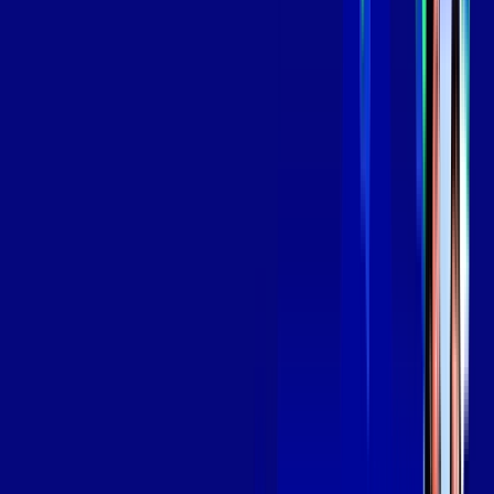
139
,
99
/MÊS
Contratar Agora
Contratar Agora
Consulte as ofertas
para o seu endereço!
CONSULTAR AGORA
OS MELHORES APPS INCLUSOS NO
SEU
PLANO DE INTERNET
Globoplay
Assine Internet Fibra Giga Mais Fibra