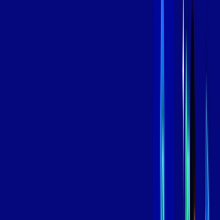
Contratar Agora
Contratar Agora
800 MEGA
INTERNET
Benefícios:
Instalação Grátis
Globo Play Padrão Anúncios
Assinaturas inclusas:
Globoplay
*Confira as condições dessa oferta +
por:
R$
99