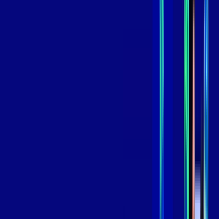
,
99
/MÊS
Contratar Agora
Contratar Agora
GIGA
INTERNET
Benefícios:
Instalação Grátis
Globo Play Padrão Anúncios
Assinaturas inclusas:
Globoplay
*Confira as condições dessa oferta +
por:
R$