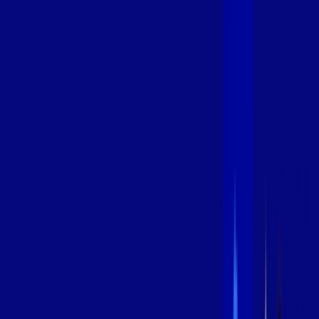
600 MEGA
INTERNET
Benefícios:
Instalação Grátis
Globo Play Padrão Anúncios
Assinaturas inclusas:
Globoplay
*Confira as condições dessa oferta +
por:
R$
94
,
99
/MÊS