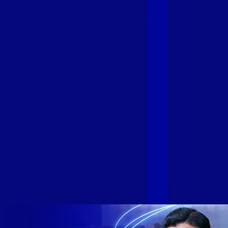
Fibra
A GIGA+ Fibra é uma marca do Grupo Alloha Fibra, a maior
empresa independente de fibra óptica FTTH (Fiber to the
Home) do Brasil, e vem passando por importantes
transformações nos últimos meses para conectar brasileiros
cada vez mais com uma Internet com mais estabilidade,
velocidade e possibilidades. Recentemente, as operadoras
de Telecomunicações VIP, Click, Ligue, Niu, Mob, Univox e
Sumicity, também integrantes da Alloha Fibra, uniram-se à
GIGA+ Fibra para fortalecer ainda mais o propósito do grupo
de levar qualidade de conexão por fibra óptica para todo país.
Com esta união, nossa Internet ultrarrápida estará nas casas
de milhares de brasileiros em mais de 280 cidades do Brasil
– tudo isso com a qualidade da Melhor Velocidade e Melhor
Internet Gamer. Melhor Internet Gamer de 2024: RJ, ES, SP e
DF +280 cidades: CE, DF, ES, MA, MG, MS, PA, PE, PR, RJ,
SE e SP 1,5 milhão de clientes conectados 149 mil km de
rede fibra óptica