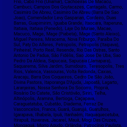
Frio, Cabo Frio (Unamar), Cachoeiras De Macacu,
Cambuci, Campos Dos Goytacazes, Cantagalo, Carmo,
Casimiro De Abreu, Casimiro De Abreu (Barra De Sao
Joao), Comendador Levy Gasparian, Cordeiro, Duas
Barras, Guapimirim, Iguaba Grande, Itaocara, Itaperuna,
Itatiaia, Itatiaia (Penedo), Laje Do Muriae, Macae,
Macuco, Mage, Mage (Piabeta), Mage (Santo Aleixo),
Miguel Pereira, Miracema, Nova Friburgo, Paraíba Do
Sul, Paty Do Alferes, Petropolis, Petropolis (Itaipava),
Pinheiral, Porto Real, Resende, Rio Das Ostras, Santo
Antonio De Padua, São Fidélis, Sao Jose De Uba, Sao
Pedro Da Aldeia, Sapucaia, Sapucaia (Jamapara),
Saquarema, Silva Jardim, Sumidouro, Teresopolis, Tres
Rios, Valenca, Vassouras, Volta Redonda, Caxias,
Aracaju, Barra Dos Coqueiros, Cedro De São João,
Divina Pastora, Itaporanga D'Ajuda, Japoatã, Lagarto,
Laranjeiras, Nossa Senhora Do Socorro, Propriá,
Rosário Do Catete, São Cristóvão, Siriri, Telha,
Altinópolis, Aramina, Bertioga, Caçapava,
Caraguatatuba, Cubatão, Diadema, Ferraz De
Vasconcelos, Franca, Guará, Guarujá, Guarulhos,
Igarapava, Ilhabela, Ipuã, Itanhaém, Itaquaquecetuba,
Itirapuã, Ituverava, Jacareí, Mauá, Mogi Das Cruzes,
Mongaguá, Morro Agudo, Orlândia, Patrocínio Paulista,