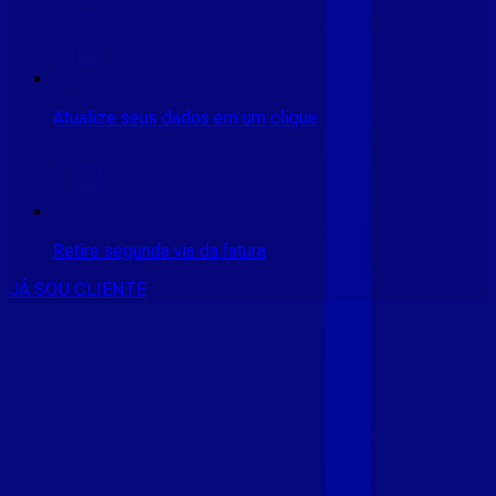
Atualize seus dados em um clique
Retire segunda via da fatura
JÁ SOU CLIENTE
CONSULTE RÁPIDO AS
CIDADES
ATENDIDAS
Clique em sua cidade abaixo e confira as melhores ofertas de
internet fibra da
Giga Mais Fibra
CE - ACARAÚ
CE - ACOPIARA
CE - AIUABA
CE - ANTONINA