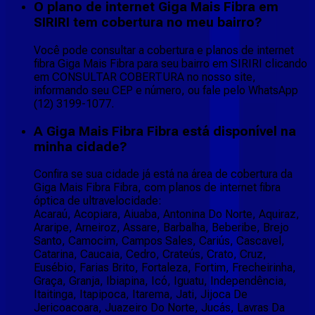
O plano de internet Giga Mais Fibra em
SIRIRI tem cobertura no meu bairro?
Você pode consultar a cobertura e planos de internet
fibra Giga Mais Fibra para seu bairro em SIRIRI clicando
em CONSULTAR COBERTURA no nosso site,
informando seu CEP e número, ou fale pelo WhatsApp
(12) 3199-1077.
A Giga Mais Fibra Fibra está disponível na
minha cidade?
Confira se sua cidade já está na área de cobertura da
Giga Mais Fibra Fibra, com planos de internet fibra
óptica de ultravelocidade:
Acaraú, Acopiara, Aiuaba, Antonina Do Norte, Aquiraz,
Araripe, Arneiroz, Assare, Barbalha, Beberibe, Brejo
Santo, Camocim, Campos Sales, Cariús, Cascavel,
Catarina, Caucaia, Cedro, Crateús, Crato, Cruz,
Eusébio, Farias Brito, Fortaleza, Fortim, Frecheirinha,
Graça, Granja, Ibiapina, Icó, Iguatu, Independência,
Itaitinga, Itapipoca, Itarema, Jati, Jijoca De
Jericoacoara, Juazeiro Do Norte, Jucás, Lavras Da