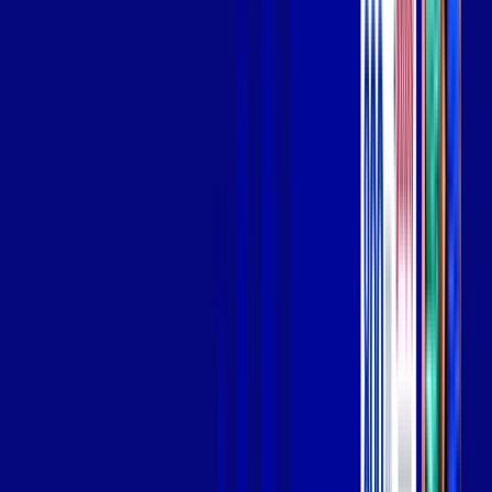
Wi-fi de alta performance para curtir e compartilhar à vontade