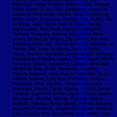
Esperança, Campo Do Meio, Campos Altos, Campos
Gerais, Carmo Do Rio Claro, Cataguases, Conquista,
Coqueiral, Coromandel, Cristais, Delta, Fortaleza De
Minas, Guapé, Guaranésia, Guaxupé, Ibiá, Ilicínea, Itáu
De Minas, Jacuí, Monte Santo De Minas, Muriae,
Nepomuceno, Nova Ponte, Passos, Pedrinopólis,
Perdizes, Pratápolis, Pratinha, Sacramento, Santa
Juliana, Santana Da Vargem, São Gotardo, São João
Batista Do Glória, São José Da Barra, São Sebastião Do
Paraíso, São Tomas De Aquino, Serra Do Salitre,
Tapira, Uberaba, Uberlândia, Campo Grande, Dourados,
Parauapebas, Carnaíba, Carpina, Flores, Goiana, Ilha De
Itamaracá, Ipojuca, Itapissuma, Limoeiro, Mirandiba,
Nazaré Da Mata, Olinda, Parnamirim, Paudalho,
Paulista, Salgueiro, Santa Cruz Do Capibaribe, Serra
Talhada, Surubim, Terra Nova, Timbaúba, Toritama,
Verdejante, Altos, Parnaíba, Teresina, Apucarana,
Arapongas, Araruna, Campo Mourão, Cianorte, Doutor
Camargo, Engenheiro Beltrão, Jandaia Do Sul, Jussara,
Mandaguari, Marialva, Maringá, Paiçandu, Peabiru,
Rolândia, Telêmaco Borba, Ubiratã, Aperibe, Araruama,
Araruama (Praia Seca), Armacao Dos Buzios, Arraial Do
Cabo, Barra Do Pirai, Barra Mansa, Bom Jardim, Cabo