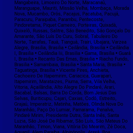
Mangabeira, Limoeiro Do Norte, Maracanaú,
Maranguape, Mauriti, Missão Velha, Mombaça, Morada
Nova, Mucambo, Orós, Pacajus, Pacatuba, Pacujá,
Paracuru, Paraipaba, Parambu, Pentecoste,
Pindoretama, Piquet Carneiro, Porteiras, Quixadá,
Quixelô, Russas, Salitre, São Benedito, São Gonçalo Do
Amarante, São Luís Do Curu, Sobral, Tabuleiro Do
Norte, Tarrafas, Tauá, Tianguá, Trairi, Ubajara, Varzea
Alegre, Brasilia, Brasilia • Ceilândia, Brasilia • Ceilândia
I, Brasilia • Ceilândia Iii, Brasilia • Gama, Brasilia • Guará
I, Brasilia • Recanto Das Emas, Brasilia • Riacho Fundo,
Brasilia • Samambaia, Brasilia • Santa Maria, Brasilia •
Taguatinga, Brasilia • Vicente Pires, Anchieta,
Cachoeiro De Itapemirim, Cariacica, Guarapari,
Itapemirim, Marataizes, Piuma, Serra, Vila Velha,
Vitoria, Açailândia, Alto Alegre Do Pindaré, Arari,
Bacabal, Balsas, Barra Do Corda, Bom Jesus Das
Selvas, Buriticupu, Cajari, Caxias, Codó, Estreito,
Grajaú, Imperatriz, Matinha, Matões, Olinda Nova Do
Maranhão, Paço Do Lumiar, Parnarama, Penalva,
Pindaré Mirim, Presidente Dutra, Santa Inês, Santa
Luzia, São José De Ribamar, São Luís, São Mateus Do
Maranhão, Timon, Viana, Vitória Do Mearim, Zé Doca,
Aguanil, Alem Paraiba, Alpinópolis, Araxá, Boa