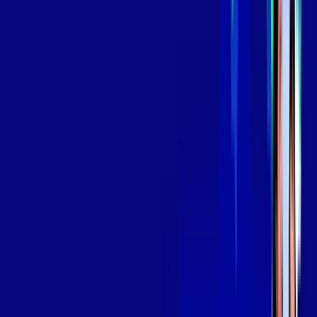
139
,
99
/MÊS
Contratar Agora
Contratar Agora
Consulte as ofertas
para o seu endereço!
CONSULTAR AGORA
OS MELHORES APPS INCLUSOS NO
SEU
PLANO DE INTERNET
Globoplay
Assine Internet Fibra Giga Mais Fibra