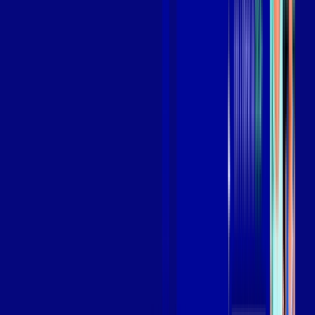
Assista filmes e séries em 4k sem interrupções