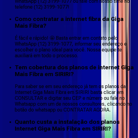
WhatsApp (12) 3199-1077 ou fale com nosso time no
telefone (12) 3199-1077!
Como contratar a internet fibra da Giga
Mais Fibra?
É fácil e rápido! 🤩 Basta entrar em contato pelo
WhatsApp (12) 3199-1077, informar seu endereço e
escolher o plano ideal para você. Nossa equipe te
auxiliará em todo o processo.
Tem cobertura dos planos de internet Giga
Mais Fibra em SIRIRI?
Para saber se em seu endereço já tem os planos da
Internet Giga Mais Fibra em SIRIRI basta clicar em
CONSULTAR e digitar seu CEP e número ou fale no
Whatsapp com um de nossos consultores, clicando no
botão do whatsapp ou CONTRATAR AGORA.
Quanto custa a instalação dos planos
Internet Giga Mais Fibra em SIRIRI?