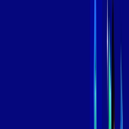
Contratar Agora
Contratar Agora
800 MEGA
INTERNET
Benefícios:
Instalação Grátis
Globo Play Padrão Anúncios
Assinaturas inclusas:
Globoplay
*Confira as condições dessa oferta +
por:
R$
99