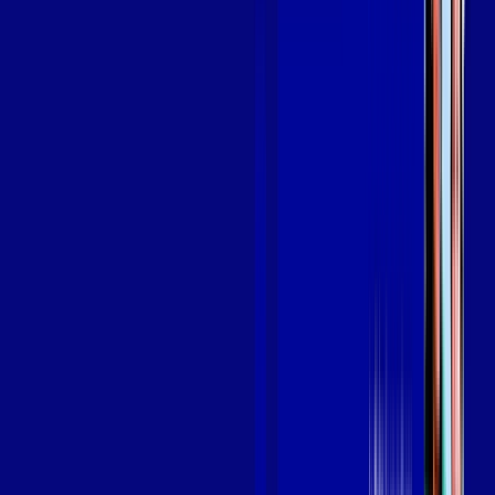
em SIRIRI
A internet da Giga Mais Fibra em SIRIRI é muito rápida para
você navegar, assistir a vídeos, ver seus shows preferidos,
ouvir músicas e levar a sua experiência de jogo online a outro
nível. Clique em CONTRATAR AGORA, ou fale com um de
nossos consultores via WhatsApp, e mude de vez para a Giga
Mais Fibra Internet Banda Larga.
FALAR COM CONSULTOR