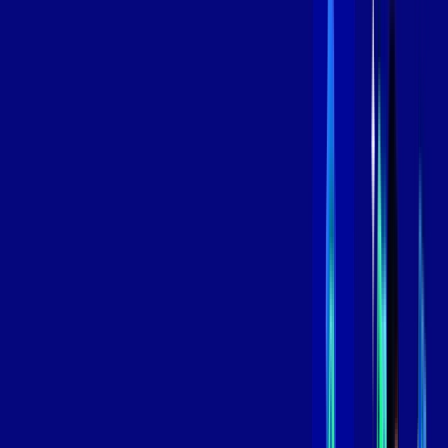
Contratar Agora
Contratar Agora
800 MEGA
INTERNET
Benefícios:
Instalação Grátis
Globo Play Padrão Anúncios
Assinaturas inclusas:
Globoplay
*Confira as condições dessa oferta +
por:
R$
119