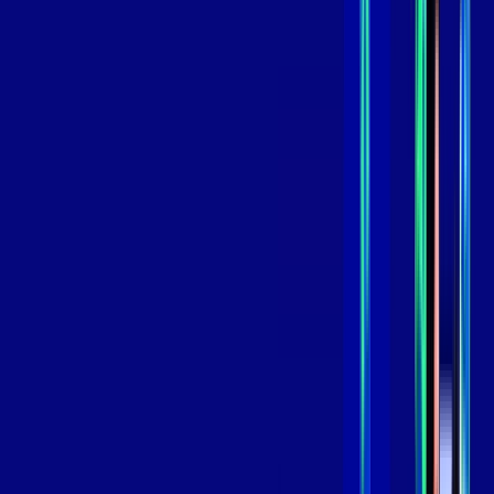
,
99
/MÊS
Contratar Agora
Contratar Agora
GIGA
INTERNET
Benefícios:
Instalação Grátis
Globo Play Padrão Anúncios
Assinaturas inclusas:
Globoplay
*Confira as condições dessa oferta +
por:
R$