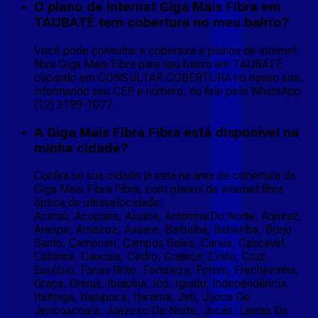
O plano de internet Giga Mais Fibra em
TAUBATÉ tem cobertura no meu bairro?
Você pode consultar a cobertura e planos de internet
fibra Giga Mais Fibra para seu bairro em TAUBATÉ
clicando em CONSULTAR COBERTURA no nosso site,
informando seu CEP e número, ou fale pelo WhatsApp
(12) 3199-1077.
A Giga Mais Fibra Fibra está disponível na
minha cidade?
Confira se sua cidade já está na área de cobertura da
Giga Mais Fibra Fibra, com planos de internet fibra
óptica de ultravelocidade:
Acaraú, Acopiara, Aiuaba, Antonina Do Norte, Aquiraz,
Araripe, Arneiroz, Assare, Barbalha, Beberibe, Brejo
Santo, Camocim, Campos Sales, Cariús, Cascavel,
Catarina, Caucaia, Cedro, Crateús, Crato, Cruz,
Eusébio, Farias Brito, Fortaleza, Fortim, Frecheirinha,
Graça, Granja, Ibiapina, Icó, Iguatu, Independência,
Itaitinga, Itapipoca, Itarema, Jati, Jijoca De
Jericoacoara, Juazeiro Do Norte, Jucás, Lavras Da