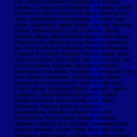
Frio, Cabo Frio (Unamar), Cachoeiras De Macacu,
Cambuci, Campos Dos Goytacazes, Cantagalo, Carmo,
Casimiro De Abreu, Casimiro De Abreu (Barra De Sao
Joao), Comendador Levy Gasparian, Cordeiro, Duas
Barras, Guapimirim, Iguaba Grande, Itaocara, Itaperuna,
Itatiaia, Itatiaia (Penedo), Laje Do Muriae, Macae,
Macuco, Mage, Mage (Piabeta), Mage (Santo Aleixo),
Miguel Pereira, Miracema, Nova Friburgo, Paraíba Do
Sul, Paty Do Alferes, Petropolis, Petropolis (Itaipava),
Pinheiral, Porto Real, Resende, Rio Das Ostras, Santo
Antonio De Padua, São Fidélis, Sao Jose De Uba, Sao
Pedro Da Aldeia, Sapucaia, Sapucaia (Jamapara),
Saquarema, Silva Jardim, Sumidouro, Teresopolis, Tres
Rios, Valenca, Vassouras, Volta Redonda, Caxias,
Aracaju, Barra Dos Coqueiros, Cedro De São João,
Divina Pastora, Itaporanga D'Ajuda, Japoatã, Lagarto,
Laranjeiras, Nossa Senhora Do Socorro, Propriá,
Rosário Do Catete, São Cristóvão, Siriri, Telha,
Altinópolis, Aramina, Bertioga, Caçapava,
Caraguatatuba, Cubatão, Diadema, Ferraz De
Vasconcelos, Franca, Guará, Guarujá, Guarulhos,
Igarapava, Ilhabela, Ipuã, Itanhaém, Itaquaquecetuba,
Itirapuã, Ituverava, Jacareí, Mauá, Mogi Das Cruzes,
Mongaguá, Morro Agudo, Orlândia, Patrocínio Paulista,