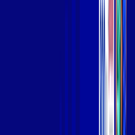
Wi-fi de alta performance para curtir e compartilhar à vontade