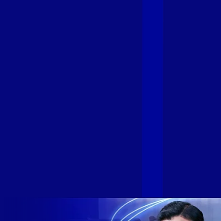
Fibra
A GIGA+ Fibra é uma marca do Grupo Alloha Fibra, a maior
empresa independente de fibra óptica FTTH (Fiber to the
Home) do Brasil, e vem passando por importantes
transformações nos últimos meses para conectar brasileiros
cada vez mais com uma Internet com mais estabilidade,
velocidade e possibilidades. Recentemente, as operadoras
de Telecomunicações VIP, Click, Ligue, Niu, Mob, Univox e
Sumicity, também integrantes da Alloha Fibra, uniram-se à
GIGA+ Fibra para fortalecer ainda mais o propósito do grupo
de levar qualidade de conexão por fibra óptica para todo país.
Com esta união, nossa Internet ultrarrápida estará nas casas
de milhares de brasileiros em mais de 280 cidades do Brasil
– tudo isso com a qualidade da Melhor Velocidade e Melhor
Internet Gamer. Melhor Internet Gamer de 2024: RJ, ES, SP e
DF +280 cidades: CE, DF, ES, MA, MG, MS, PA, PE, PR, RJ,
SE e SP 1,5 milhão de clientes conectados 149 mil km de
rede fibra óptica