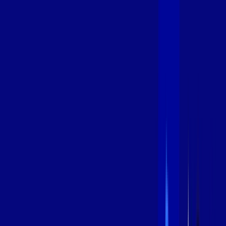
600 MEGA
INTERNET
Benefícios:
Instalação Grátis
Globo Play Padrão Anúncios
Assinaturas inclusas:
Globoplay
*Confira as condições dessa oferta +
por:
R$
109
,
99
/MÊS