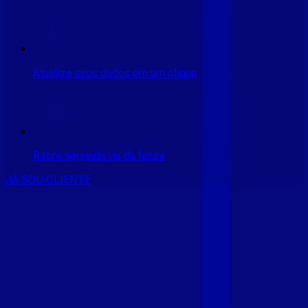
Atualize seus dados em um clique
Retire segunda via da fatura
JÁ SOU CLIENTE
CONSULTE RÁPIDO AS
CIDADES
ATENDIDAS
Clique em sua cidade abaixo e confira as melhores ofertas de
internet fibra da
Giga Mais Fibra
CE - ACARAÚ
CE - ACOPIARA
CE - AIUABA
CE - ANTONINA