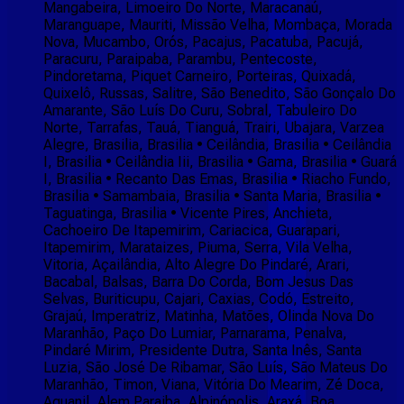
Mangabeira, Limoeiro Do Norte, Maracanaú,
Maranguape, Mauriti, Missão Velha, Mombaça, Morada
Nova, Mucambo, Orós, Pacajus, Pacatuba, Pacujá,
Paracuru, Paraipaba, Parambu, Pentecoste,
Pindoretama, Piquet Carneiro, Porteiras, Quixadá,
Quixelô, Russas, Salitre, São Benedito, São Gonçalo Do
Amarante, São Luís Do Curu, Sobral, Tabuleiro Do
Norte, Tarrafas, Tauá, Tianguá, Trairi, Ubajara, Varzea
Alegre, Brasilia, Brasilia • Ceilândia, Brasilia • Ceilândia
I, Brasilia • Ceilândia Iii, Brasilia • Gama, Brasilia • Guará
I, Brasilia • Recanto Das Emas, Brasilia • Riacho Fundo,
Brasilia • Samambaia, Brasilia • Santa Maria, Brasilia •
Taguatinga, Brasilia • Vicente Pires, Anchieta,
Cachoeiro De Itapemirim, Cariacica, Guarapari,
Itapemirim, Marataizes, Piuma, Serra, Vila Velha,
Vitoria, Açailândia, Alto Alegre Do Pindaré, Arari,
Bacabal, Balsas, Barra Do Corda, Bom Jesus Das
Selvas, Buriticupu, Cajari, Caxias, Codó, Estreito,
Grajaú, Imperatriz, Matinha, Matões, Olinda Nova Do
Maranhão, Paço Do Lumiar, Parnarama, Penalva,
Pindaré Mirim, Presidente Dutra, Santa Inês, Santa
Luzia, São José De Ribamar, São Luís, São Mateus Do
Maranhão, Timon, Viana, Vitória Do Mearim, Zé Doca,
Aguanil, Alem Paraiba, Alpinópolis, Araxá, Boa