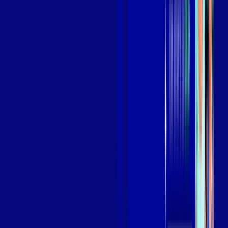
Assista filmes e séries em 4k sem interrupções