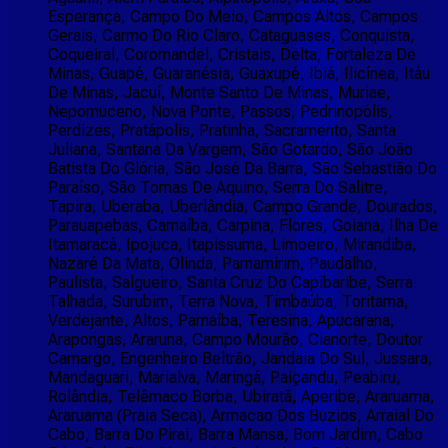
Esperança, Campo Do Meio, Campos Altos, Campos
Gerais, Carmo Do Rio Claro, Cataguases, Conquista,
Coqueiral, Coromandel, Cristais, Delta, Fortaleza De
Minas, Guapé, Guaranésia, Guaxupé, Ibiá, Ilicínea, Itáu
De Minas, Jacuí, Monte Santo De Minas, Muriae,
Nepomuceno, Nova Ponte, Passos, Pedrinopólis,
Perdizes, Pratápolis, Pratinha, Sacramento, Santa
Juliana, Santana Da Vargem, São Gotardo, São João
Batista Do Glória, São José Da Barra, São Sebastião Do
Paraíso, São Tomas De Aquino, Serra Do Salitre,
Tapira, Uberaba, Uberlândia, Campo Grande, Dourados,
Parauapebas, Carnaíba, Carpina, Flores, Goiana, Ilha De
Itamaracá, Ipojuca, Itapissuma, Limoeiro, Mirandiba,
Nazaré Da Mata, Olinda, Parnamirim, Paudalho,
Paulista, Salgueiro, Santa Cruz Do Capibaribe, Serra
Talhada, Surubim, Terra Nova, Timbaúba, Toritama,
Verdejante, Altos, Parnaíba, Teresina, Apucarana,
Arapongas, Araruna, Campo Mourão, Cianorte, Doutor
Camargo, Engenheiro Beltrão, Jandaia Do Sul, Jussara,
Mandaguari, Marialva, Maringá, Paiçandu, Peabiru,
Rolândia, Telêmaco Borba, Ubiratã, Aperibe, Araruama,
Araruama (Praia Seca), Armacao Dos Buzios, Arraial Do
Cabo, Barra Do Pirai, Barra Mansa, Bom Jardim, Cabo