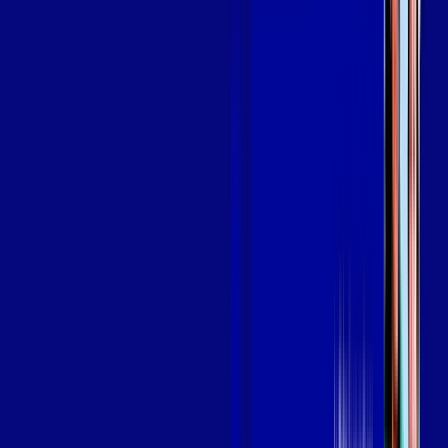
em TAUBATÉ
A internet da Giga Mais Fibra em TAUBATÉ é muito rápida
para você navegar, assistir a vídeos, ver seus shows
preferidos, ouvir músicas e levar a sua experiência de jogo
online a outro nível. Clique em CONTRATAR AGORA, ou fale
com um de nossos consultores via WhatsApp, e mude de vez
para a Giga Mais Fibra Internet Banda Larga.
FALAR COM CONSULTOR