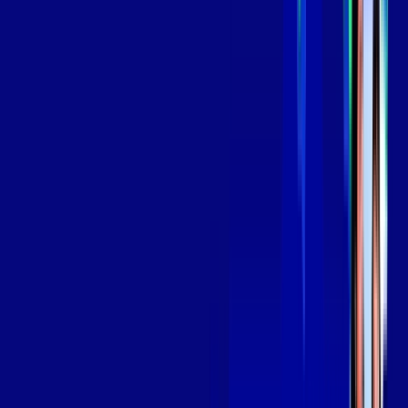
139
,
99
/MÊS
Contratar Agora
Contratar Agora
Consulte as ofertas
para o seu endereço!
CONSULTAR AGORA
OS MELHORES APPS INCLUSOS NO
SEU
PLANO DE INTERNET
Globoplay
Assine Internet Fibra Giga Mais Fibra