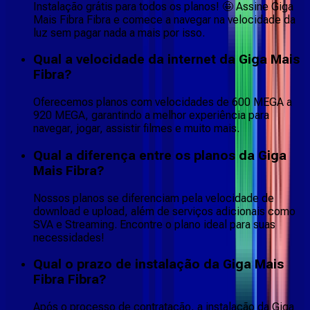
Instalação grátis para todos os planos! 🤩 Assine Giga
Mais Fibra Fibra e comece a navegar na velocidade da
luz sem pagar nada a mais por isso.
Qual a velocidade da internet da Giga Mais
Fibra?
Oferecemos planos com velocidades de 600 MEGA a
920 MEGA, garantindo a melhor experiência para
navegar, jogar, assistir filmes e muito mais.
Qual a diferença entre os planos da Giga
Mais Fibra?
Nossos planos se diferenciam pela velocidade de
download e upload, além de serviços adicionais como
SVA e Streaming. Encontre o plano ideal para suas
necessidades!
Qual o prazo de instalação da Giga Mais
Fibra Fibra?
Após o processo de contratação, a instalação da Giga