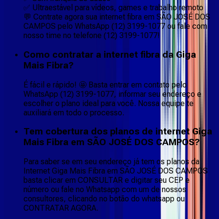
✅ Ultraestável para vídeos, games e trabalho remoto
💬 Contrate agora sua internet fibra em SÃO JOSÉ DOS
CAMPOS pelo WhatsApp (12) 3199-1077 ou fale com
nosso time no telefone (12) 3199-1077!
Como contratar a internet fibra da Giga
Mais Fibra?
É fácil e rápido! 🤩 Basta entrar em contato pelo
WhatsApp (12) 3199-1077, informar seu endereço e
escolher o plano ideal para você. Nossa equipe te
auxiliará em todo o processo.
Tem cobertura dos planos de internet Giga
Mais Fibra em SÃO JOSÉ DOS CAMPOS?
Para saber se em seu endereço já tem os planos da
Internet Giga Mais Fibra em SÃO JOSÉ DOS CAMPOS
basta clicar em CONSULTAR e digitar seu CEP e
número ou fale no Whatsapp com um de nossos
consultores, clicando no botão do whatsapp ou
CONTRATAR AGORA.