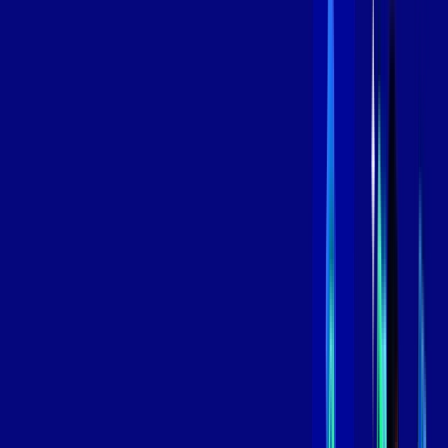
/MÊS
Contratar Agora
Contratar Agora
800 MEGA
INTERNET
Benefícios:
Instalação Grátis
Globo Play Padrão Anúncios
Assinaturas inclusas:
Globoplay
*Confira as condições dessa oferta +
por:
R$