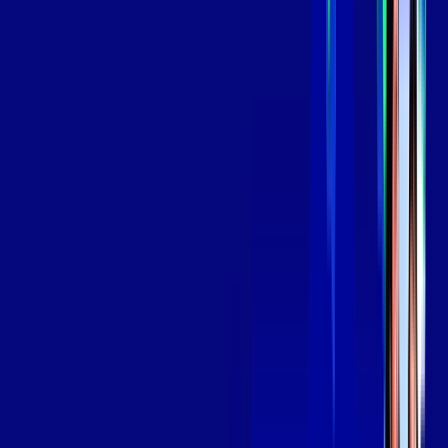
*Confira as condições dessa oferta +
por:
R$
139
,
99
/MÊS
Contratar Agora
Contratar Agora
Consulte as ofertas
para o seu endereço!
CONSULTAR AGORA
OS MELHORES APPS INCLUSOS NO
SEU
PLANO DE INTERNET
Globoplay