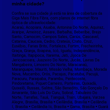
minha cidade?
Confira se sua cidade já está na área de cobertura da
Giga Mais Fibra Fibra, com planos de internet fibra
óptica de ultravelocidade:
Acaraú, Acopiara, Aiuaba, Antonina Do Norte, Aquiraz,
Araripe, Arneiroz, Assare, Barbalha, Beberibe, Brejo
Santo, Camocim, Campos Sales, Cariús, Cascavel,
Catarina, Caucaia, Cedro, Crateús, Crato, Cruz,
Eusébio, Farias Brito, Fortaleza, Fortim, Frecheirinha,
Graça, Granja, Ibiapina, Icó, Iguatu, Independência,
Itaitinga, Itapipoca, Itarema, Jati, Jijoca De
Jericoacoara, Juazeiro Do Norte, Jucás, Lavras Da
Mangabeira, Limoeiro Do Norte, Maracanaú,
Maranguape, Mauriti, Missão Velha, Mombaça, Morada
Nova, Mucambo, Orós, Pacajus, Pacatuba, Pacujá,
Paracuru, Paraipaba, Parambu, Pentecoste,
Pindoretama, Piquet Carneiro, Porteiras, Quixadá,
Quixelô, Russas, Salitre, São Benedito, São Gonçalo Do
Amarante, São Luís Do Curu, Sobral, Tabuleiro Do
Norte, Tarrafas, Tauá, Tianguá, Trairi, Ubajara, Varzea
Alegre, Brasilia, Brasilia • Ceilândia, Brasilia • Ceilândia
I, Brasilia • Ceilândia Iii, Brasilia • Gama, Brasilia • Guará