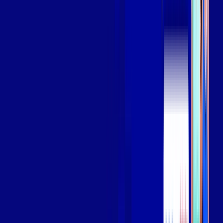
Assista filmes e séries em 4k sem interrupções