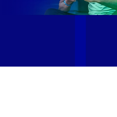
Site desenvolvido e publicado por PSP Intermediação De
Serviços LTDA I 17.082.481/0001-24. Parceiro autorizado
GIGA MAIS FIBRA. Uso da marca regulamentado. Todos os
direitos reservados.