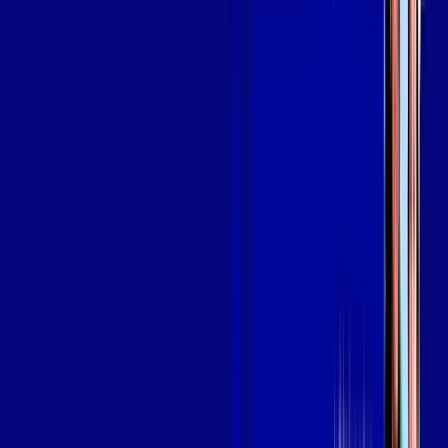
Assine Internet Fibra Giga Mais Fibra
em SÃO JOSÉ DOS CAMPOS
A internet da Giga Mais Fibra em SÃO JOSÉ DOS CAMPOS é
muito rápida para você navegar, assistir a vídeos, ver seus
shows preferidos, ouvir músicas e levar a sua experiência de
jogo online a outro nível. Clique em CONTRATAR AGORA, ou
fale com um de nossos consultores via WhatsApp, e mude de
vez para a Giga Mais Fibra Internet Banda Larga.
FALAR COM CONSULTOR