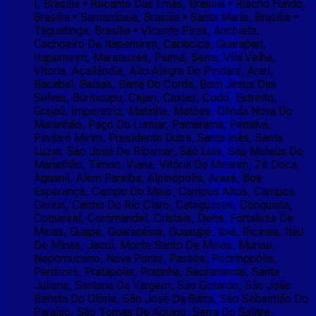
I, Brasilia • Recanto Das Emas, Brasilia • Riacho Fundo,
Brasilia • Samambaia, Brasilia • Santa Maria, Brasilia •
Taguatinga, Brasilia • Vicente Pires, Anchieta,
Cachoeiro De Itapemirim, Cariacica, Guarapari,
Itapemirim, Marataizes, Piuma, Serra, Vila Velha,
Vitoria, Açailândia, Alto Alegre Do Pindaré, Arari,
Bacabal, Balsas, Barra Do Corda, Bom Jesus Das
Selvas, Buriticupu, Cajari, Caxias, Codó, Estreito,
Grajaú, Imperatriz, Matinha, Matões, Olinda Nova Do
Maranhão, Paço Do Lumiar, Parnarama, Penalva,
Pindaré Mirim, Presidente Dutra, Santa Inês, Santa
Luzia, São José De Ribamar, São Luís, São Mateus Do
Maranhão, Timon, Viana, Vitória Do Mearim, Zé Doca,
Aguanil, Alem Paraiba, Alpinópolis, Araxá, Boa
Esperança, Campo Do Meio, Campos Altos, Campos
Gerais, Carmo Do Rio Claro, Cataguases, Conquista,
Coqueiral, Coromandel, Cristais, Delta, Fortaleza De
Minas, Guapé, Guaranésia, Guaxupé, Ibiá, Ilicínea, Itáu
De Minas, Jacuí, Monte Santo De Minas, Muriae,
Nepomuceno, Nova Ponte, Passos, Pedrinopólis,
Perdizes, Pratápolis, Pratinha, Sacramento, Santa
Juliana, Santana Da Vargem, São Gotardo, São João
Batista Do Glória, São José Da Barra, São Sebastião Do
Paraíso, São Tomas De Aquino, Serra Do Salitre,