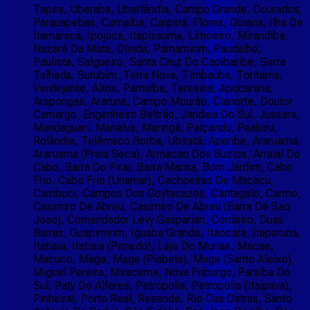
Tapira, Uberaba, Uberlândia, Campo Grande, Dourados,
Parauapebas, Carnaíba, Carpina, Flores, Goiana, Ilha De
Itamaracá, Ipojuca, Itapissuma, Limoeiro, Mirandiba,
Nazaré Da Mata, Olinda, Parnamirim, Paudalho,
Paulista, Salgueiro, Santa Cruz Do Capibaribe, Serra
Talhada, Surubim, Terra Nova, Timbaúba, Toritama,
Verdejante, Altos, Parnaíba, Teresina, Apucarana,
Arapongas, Araruna, Campo Mourão, Cianorte, Doutor
Camargo, Engenheiro Beltrão, Jandaia Do Sul, Jussara,
Mandaguari, Marialva, Maringá, Paiçandu, Peabiru,
Rolândia, Telêmaco Borba, Ubiratã, Aperibe, Araruama,
Araruama (Praia Seca), Armacao Dos Buzios, Arraial Do
Cabo, Barra Do Pirai, Barra Mansa, Bom Jardim, Cabo
Frio, Cabo Frio (Unamar), Cachoeiras De Macacu,
Cambuci, Campos Dos Goytacazes, Cantagalo, Carmo,
Casimiro De Abreu, Casimiro De Abreu (Barra De Sao
Joao), Comendador Levy Gasparian, Cordeiro, Duas
Barras, Guapimirim, Iguaba Grande, Itaocara, Itaperuna,
Itatiaia, Itatiaia (Penedo), Laje Do Muriae, Macae,
Macuco, Mage, Mage (Piabeta), Mage (Santo Aleixo),
Miguel Pereira, Miracema, Nova Friburgo, Paraíba Do
Sul, Paty Do Alferes, Petropolis, Petropolis (Itaipava),
Pinheiral, Porto Real, Resende, Rio Das Ostras, Santo