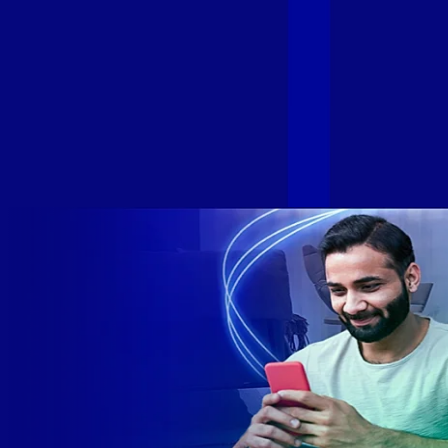
Sumicity, também integrantes da Alloha Fibra, uniram-se à
GIGA+ Fibra para fortalecer ainda mais o propósito do grupo
de levar qualidade de conexão por fibra óptica para todo país.
Com esta união, nossa Internet ultrarrápida estará nas casas
de milhares de brasileiros em mais de 280 cidades do Brasil
– tudo isso com a qualidade da Melhor Velocidade e Melhor
Internet Gamer. Melhor Internet Gamer de 2024: RJ, ES, SP e
DF +280 cidades: CE, DF, ES, MA, MG, MS, PA, PE, PR, RJ,
SE e SP 1,5 milhão de clientes conectados 149 mil km de
rede fibra óptica