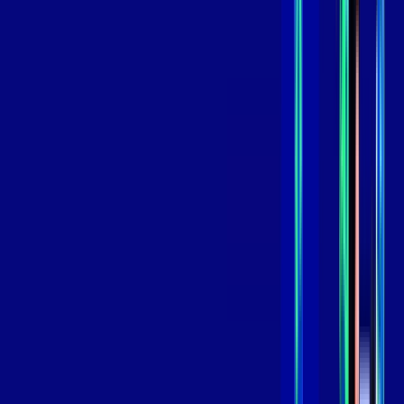
119
,
99
/MÊS
Contratar Agora
Contratar Agora
GIGA
INTERNET
Benefícios:
Instalação Grátis
Globo Play Padrão Anúncios
Assinaturas inclusas:
Globoplay