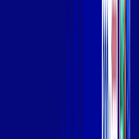
Wi-fi de alta performance para curtir e compartilhar à vontade