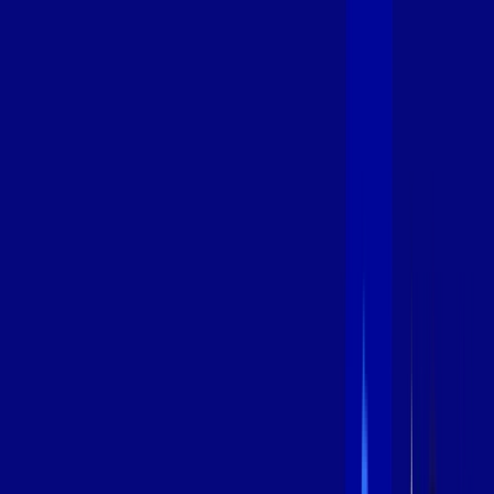
600 MEGA
INTERNET
Benefícios:
Instalação Grátis
Globo Play Padrão Anúncios
Assinaturas inclusas:
Globoplay
*Confira as condições dessa oferta +
por:
R$
109
,
99