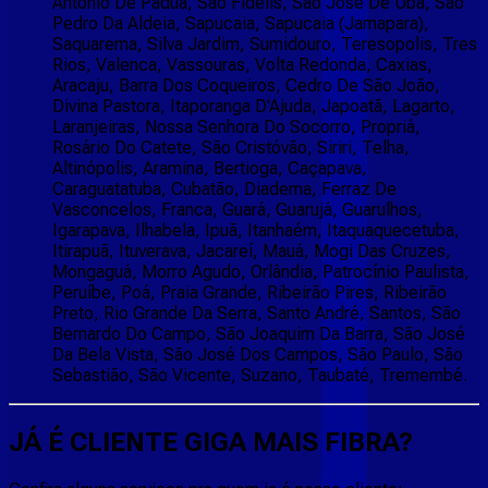
Antonio De Padua, São Fidélis, Sao Jose De Uba, Sao
Pedro Da Aldeia, Sapucaia, Sapucaia (Jamapara),
Saquarema, Silva Jardim, Sumidouro, Teresopolis, Tres
Rios, Valenca, Vassouras, Volta Redonda, Caxias,
Aracaju, Barra Dos Coqueiros, Cedro De São João,
Divina Pastora, Itaporanga D'Ajuda, Japoatã, Lagarto,
Laranjeiras, Nossa Senhora Do Socorro, Propriá,
Rosário Do Catete, São Cristóvão, Siriri, Telha,
Altinópolis, Aramina, Bertioga, Caçapava,
Caraguatatuba, Cubatão, Diadema, Ferraz De
Vasconcelos, Franca, Guará, Guarujá, Guarulhos,
Igarapava, Ilhabela, Ipuã, Itanhaém, Itaquaquecetuba,
Itirapuã, Ituverava, Jacareí, Mauá, Mogi Das Cruzes,
Mongaguá, Morro Agudo, Orlândia, Patrocínio Paulista,
Peruíbe, Poá, Praia Grande, Ribeirão Pires, Ribeirão
Preto, Rio Grande Da Serra, Santo André, Santos, São
Bernardo Do Campo, São Joaquim Da Barra, São José
Da Bela Vista, São José Dos Campos, São Paulo, São
Sebastião, São Vicente, Suzano, Taubaté, Tremembé.
JÁ É CLIENTE
GIGA MAIS FIBRA
?