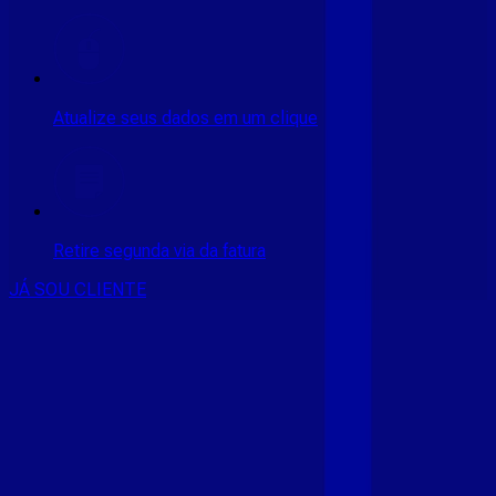
Atualize seus dados em um clique
Retire segunda via da fatura
JÁ SOU CLIENTE
CONSULTE RÁPIDO AS
CIDADES
ATENDIDAS
Clique em sua cidade abaixo e confira as melhores ofertas de
internet fibra da
Giga Mais Fibra
CE - ACARAÚ
CE - ACOPIARA
CE - AIUABA
CE - ANTONINA