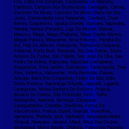
Frio, Cabo Frio (Unamar), Cachoeiras De Macacu,
Cambuci, Campos Dos Goytacazes, Cantagalo, Carmo,
Casimiro De Abreu, Casimiro De Abreu (Barra De Sao
Joao), Comendador Levy Gasparian, Cordeiro, Duas
Barras, Guapimirim, Iguaba Grande, Itaocara, Itaperuna,
Itatiaia, Itatiaia (Penedo), Laje Do Muriae, Macae,
Macuco, Mage, Mage (Piabeta), Mage (Santo Aleixo),
Miguel Pereira, Miracema, Nova Friburgo, Paraíba Do
Sul, Paty Do Alferes, Petropolis, Petropolis (Itaipava),
Pinheiral, Porto Real, Resende, Rio Das Ostras, Santo
Antonio De Padua, São Fidélis, Sao Jose De Uba, Sao
Pedro Da Aldeia, Sapucaia, Sapucaia (Jamapara),
Saquarema, Silva Jardim, Sumidouro, Teresopolis, Tres
Rios, Valenca, Vassouras, Volta Redonda, Caxias,
Aracaju, Barra Dos Coqueiros, Cedro De São João,
Divina Pastora, Itaporanga D'Ajuda, Japoatã, Lagarto,
Laranjeiras, Nossa Senhora Do Socorro, Propriá,
Rosário Do Catete, São Cristóvão, Siriri, Telha,
Altinópolis, Aramina, Bertioga, Caçapava,
Caraguatatuba, Cubatão, Diadema, Ferraz De
Vasconcelos, Franca, Guará, Guarujá, Guarulhos,
Igarapava, Ilhabela, Ipuã, Itanhaém, Itaquaquecetuba,
Itirapuã, Ituverava, Jacareí, Mauá, Mogi Das Cruzes,
Mongaguá, Morro Agudo, Orlândia, Patrocínio Paulista,