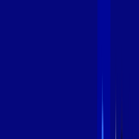
600 MEGA
INTERNET
Benefícios:
Instalação Grátis
Globo Play Padrão Anúncios
Assinaturas inclusas:
Globoplay
*Confira as condições dessa oferta +
por:
R$
109
,
99
/MÊS