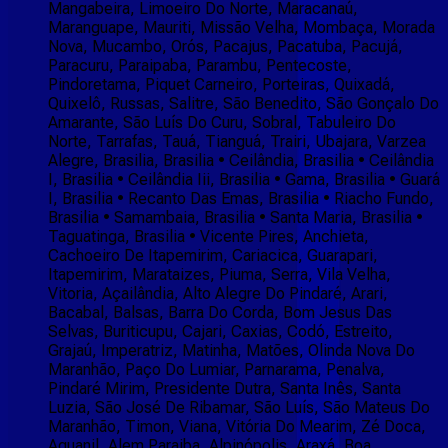
Mangabeira, Limoeiro Do Norte, Maracanaú,
Maranguape, Mauriti, Missão Velha, Mombaça, Morada
Nova, Mucambo, Orós, Pacajus, Pacatuba, Pacujá,
Paracuru, Paraipaba, Parambu, Pentecoste,
Pindoretama, Piquet Carneiro, Porteiras, Quixadá,
Quixelô, Russas, Salitre, São Benedito, São Gonçalo Do
Amarante, São Luís Do Curu, Sobral, Tabuleiro Do
Norte, Tarrafas, Tauá, Tianguá, Trairi, Ubajara, Varzea
Alegre, Brasilia, Brasilia • Ceilândia, Brasilia • Ceilândia
I, Brasilia • Ceilândia Iii, Brasilia • Gama, Brasilia • Guará
I, Brasilia • Recanto Das Emas, Brasilia • Riacho Fundo,
Brasilia • Samambaia, Brasilia • Santa Maria, Brasilia •
Taguatinga, Brasilia • Vicente Pires, Anchieta,
Cachoeiro De Itapemirim, Cariacica, Guarapari,
Itapemirim, Marataizes, Piuma, Serra, Vila Velha,
Vitoria, Açailândia, Alto Alegre Do Pindaré, Arari,
Bacabal, Balsas, Barra Do Corda, Bom Jesus Das
Selvas, Buriticupu, Cajari, Caxias, Codó, Estreito,
Grajaú, Imperatriz, Matinha, Matões, Olinda Nova Do
Maranhão, Paço Do Lumiar, Parnarama, Penalva,
Pindaré Mirim, Presidente Dutra, Santa Inês, Santa
Luzia, São José De Ribamar, São Luís, São Mateus Do
Maranhão, Timon, Viana, Vitória Do Mearim, Zé Doca,
Aguanil, Alem Paraiba, Alpinópolis, Araxá, Boa