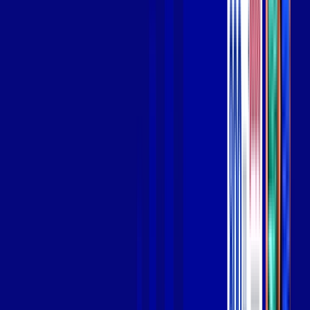
Wi-fi de alta performance para curtir e compartilhar à vontade