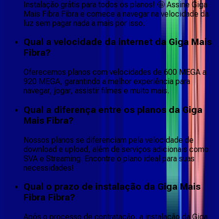
Instalação grátis para todos os planos! 🤩 Assine Giga
Mais Fibra Fibra e comece a navegar na velocidade da
luz sem pagar nada a mais por isso.
Qual a velocidade da internet da Giga Mais
Fibra?
Oferecemos planos com velocidades de 600 MEGA a
920 MEGA, garantindo a melhor experiência para
navegar, jogar, assistir filmes e muito mais.
Qual a diferença entre os planos da Giga
Mais Fibra?
Nossos planos se diferenciam pela velocidade de
download e upload, além de serviços adicionais como
SVA e Streaming. Encontre o plano ideal para suas
necessidades!
Qual o prazo de instalação da Giga Mais
Fibra Fibra?
Após o processo de contratação, a instalação da Giga