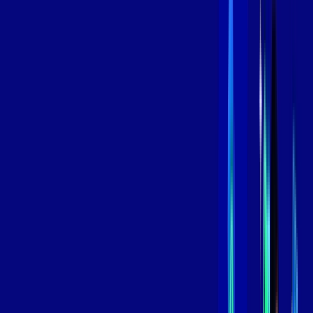
Contratar Agora
Contratar Agora
800 MEGA
INTERNET
Benefícios:
Instalação Grátis
Globo Play Padrão Anúncios
Assinaturas inclusas:
Globoplay
*Confira as condições dessa oferta +
por:
R$
119