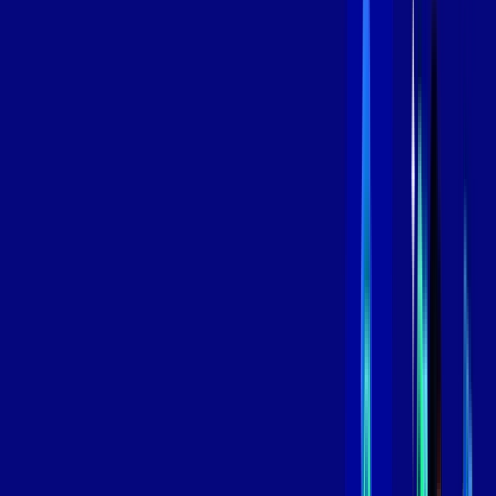
/MÊS
Contratar Agora
Contratar Agora
800 MEGA
INTERNET
Benefícios:
Instalação Grátis
Globo Play Padrão Anúncios
Assinaturas inclusas:
Globoplay
*Confira as condições dessa oferta +
por:
R$