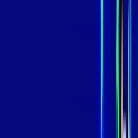
109
,
99
/MÊS
Contratar Agora
Contratar Agora
GIGA
INTERNET
Benefícios:
Instalação Grátis
Globo Play Padrão Anúncios
Assinaturas inclusas:
Globoplay