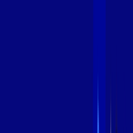
600 MEGA
INTERNET
Benefícios:
Instalação Grátis
Globo Play Padrão Anúncios
Assinaturas inclusas:
Globoplay
*Confira as condições dessa oferta +
por:
R$
99
,
99