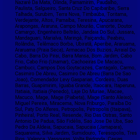
Nazaré Da Mata, Olinda, Parnamirim, Paudalho,
Paulista, Salgueiro, Santa Cruz Do Capibaribe, Serra
Talhada, Surubim, Terra Nova, Timbaúba, Toritama,
Verdejante, Altos, Parnaíba, Teresina, Apucarana,
Arapongas, Araruna, Campo Mourão, Cianorte, Doutor
Camargo, Engenheiro Beltrão, Jandaia Do Sul, Jussara,
Mandaguari, Marialva, Maringá, Paiçandu, Peabiru,
Rolândia, Telêmaco Borba, Ubiratã, Aperibe, Araruama,
Araruama (Praia Seca), Armacao Dos Buzios, Arraial Do
Cabo, Barra Do Pirai, Barra Mansa, Bom Jardim, Cabo
Frio, Cabo Frio (Unamar), Cachoeiras De Macacu,
Cambuci, Campos Dos Goytacazes, Cantagalo, Carmo,
Casimiro De Abreu, Casimiro De Abreu (Barra De Sao
Joao), Comendador Levy Gasparian, Cordeiro, Duas
Barras, Guapimirim, Iguaba Grande, Itaocara, Itaperuna,
Itatiaia, Itatiaia (Penedo), Laje Do Muriae, Macae,
Macuco, Mage, Mage (Piabeta), Mage (Santo Aleixo),
Miguel Pereira, Miracema, Nova Friburgo, Paraíba Do
Sul, Paty Do Alferes, Petropolis, Petropolis (Itaipava),
Pinheiral, Porto Real, Resende, Rio Das Ostras, Santo
Antonio De Padua, São Fidélis, Sao Jose De Uba, Sao
Pedro Da Aldeia, Sapucaia, Sapucaia (Jamapara),
Saquarema, Silva Jardim, Sumidouro, Teresopolis, Tres
Rios, Valenca, Vassouras, Volta Redonda, Caxias,