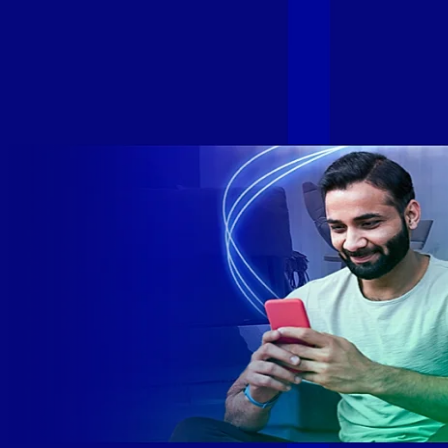
Com esta união, nossa Internet ultrarrápida estará nas casas
de milhares de brasileiros em mais de 280 cidades do Brasil
– tudo isso com a qualidade da Melhor Velocidade e Melhor
Internet Gamer. Melhor Internet Gamer de 2024: RJ, ES, SP e
DF +280 cidades: CE, DF, ES, MA, MG, MS, PA, PE, PR, RJ,
SE e SP 1,5 milhão de clientes conectados 149 mil km de
rede fibra óptica