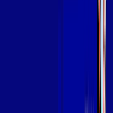
Assine Internet Fibra Giga Mais Fibra
em MOGI DAS CRUZES
A internet da Giga Mais Fibra em MOGI DAS CRUZES é muito
rápida para você navegar, assistir a vídeos, ver seus shows
preferidos, ouvir músicas e levar a sua experiência de jogo
online a outro nível. Clique em CONTRATAR AGORA, ou fale
com um de nossos consultores via WhatsApp, e mude de vez
para a Giga Mais Fibra Internet Banda Larga.
FALAR COM CONSULTOR