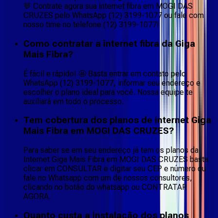
💬 Contrate agora sua internet fibra em MOGI DAS
CRUZES pelo WhatsApp (12) 3199-1077 ou fale com
nosso time no telefone (12) 3199-1077!
Como contratar a internet fibra da Giga
Mais Fibra?
É fácil e rápido! 🤩 Basta entrar em contato pelo
WhatsApp (12) 3199-1077, informar seu endereço e
escolher o plano ideal para você. Nossa equipe te
auxiliará em todo o processo.
Tem cobertura dos planos de internet Giga
Mais Fibra em MOGI DAS CRUZES?
Para saber se em seu endereço já tem os planos da
Internet Giga Mais Fibra em MOGI DAS CRUZES basta
clicar em CONSULTAR e digitar seu CEP e número ou
fale no Whatsapp com um de nossos consultores,
clicando no botão do whatsapp ou CONTRATAR
AGORA.
Quanto custa a instalação dos planos