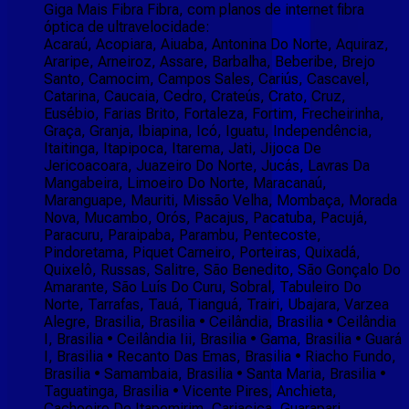
Giga Mais Fibra Fibra, com planos de internet fibra
óptica de ultravelocidade:
Acaraú, Acopiara, Aiuaba, Antonina Do Norte, Aquiraz,
Araripe, Arneiroz, Assare, Barbalha, Beberibe, Brejo
Santo, Camocim, Campos Sales, Cariús, Cascavel,
Catarina, Caucaia, Cedro, Crateús, Crato, Cruz,
Eusébio, Farias Brito, Fortaleza, Fortim, Frecheirinha,
Graça, Granja, Ibiapina, Icó, Iguatu, Independência,
Itaitinga, Itapipoca, Itarema, Jati, Jijoca De
Jericoacoara, Juazeiro Do Norte, Jucás, Lavras Da
Mangabeira, Limoeiro Do Norte, Maracanaú,
Maranguape, Mauriti, Missão Velha, Mombaça, Morada
Nova, Mucambo, Orós, Pacajus, Pacatuba, Pacujá,
Paracuru, Paraipaba, Parambu, Pentecoste,
Pindoretama, Piquet Carneiro, Porteiras, Quixadá,
Quixelô, Russas, Salitre, São Benedito, São Gonçalo Do
Amarante, São Luís Do Curu, Sobral, Tabuleiro Do
Norte, Tarrafas, Tauá, Tianguá, Trairi, Ubajara, Varzea
Alegre, Brasilia, Brasilia • Ceilândia, Brasilia • Ceilândia
I, Brasilia • Ceilândia Iii, Brasilia • Gama, Brasilia • Guará
I, Brasilia • Recanto Das Emas, Brasilia • Riacho Fundo,
Brasilia • Samambaia, Brasilia • Santa Maria, Brasilia •
Taguatinga, Brasilia • Vicente Pires, Anchieta,
Cachoeiro De Itapemirim, Cariacica, Guarapari,