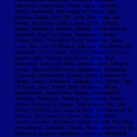
Itapemirim, Marataizes, Piuma, Serra, Vila Velha,
Vitoria, Açailândia, Alto Alegre Do Pindaré, Arari,
Bacabal, Balsas, Barra Do Corda, Bom Jesus Das
Selvas, Buriticupu, Cajari, Caxias, Codó, Estreito,
Grajaú, Imperatriz, Matinha, Matões, Olinda Nova Do
Maranhão, Paço Do Lumiar, Parnarama, Penalva,
Pindaré Mirim, Presidente Dutra, Santa Inês, Santa
Luzia, São José De Ribamar, São Luís, São Mateus Do
Maranhão, Timon, Viana, Vitória Do Mearim, Zé Doca,
Aguanil, Alem Paraiba, Alpinópolis, Araxá, Boa
Esperança, Campo Do Meio, Campos Altos, Campos
Gerais, Carmo Do Rio Claro, Cataguases, Conquista,
Coqueiral, Coromandel, Cristais, Delta, Fortaleza De
Minas, Guapé, Guaranésia, Guaxupé, Ibiá, Ilicínea, Itáu
De Minas, Jacuí, Monte Santo De Minas, Muriae,
Nepomuceno, Nova Ponte, Passos, Pedrinopólis,
Perdizes, Pratápolis, Pratinha, Sacramento, Santa
Juliana, Santana Da Vargem, São Gotardo, São João
Batista Do Glória, São José Da Barra, São Sebastião Do
Paraíso, São Tomas De Aquino, Serra Do Salitre,
Tapira, Uberaba, Uberlândia, Campo Grande, Dourados,
Parauapebas, Carnaíba, Carpina, Flores, Goiana, Ilha De
Itamaracá, Ipojuca, Itapissuma, Limoeiro, Mirandiba,