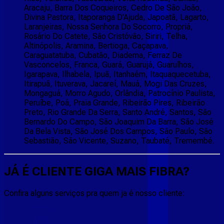
Aracaju, Barra Dos Coqueiros, Cedro De São João,
Divina Pastora, Itaporanga D'Ajuda, Japoatã, Lagarto,
Laranjeiras, Nossa Senhora Do Socorro, Propriá,
Rosário Do Catete, São Cristóvão, Siriri, Telha,
Altinópolis, Aramina, Bertioga, Caçapava,
Caraguatatuba, Cubatão, Diadema, Ferraz De
Vasconcelos, Franca, Guará, Guarujá, Guarulhos,
Igarapava, Ilhabela, Ipuã, Itanhaém, Itaquaquecetuba,
Itirapuã, Ituverava, Jacareí, Mauá, Mogi Das Cruzes,
Mongaguá, Morro Agudo, Orlândia, Patrocínio Paulista,
Peruíbe, Poá, Praia Grande, Ribeirão Pires, Ribeirão
Preto, Rio Grande Da Serra, Santo André, Santos, São
Bernardo Do Campo, São Joaquim Da Barra, São José
Da Bela Vista, São José Dos Campos, São Paulo, São
Sebastião, São Vicente, Suzano, Taubaté, Tremembé.
JÁ É CLIENTE
GIGA MAIS FIBRA
?
Confira alguns serviços pra quem ja é nosso cliente: