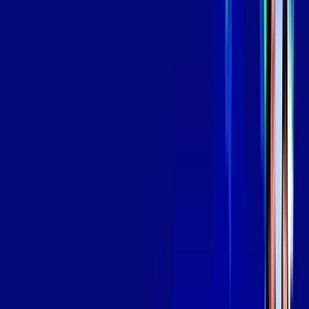
*Confira as condições dessa oferta +
por:
R$
139
,
99
/MÊS
Contratar Agora
Contratar Agora
Consulte as ofertas
para o seu endereço!
CONSULTAR AGORA
OS MELHORES APPS INCLUSOS NO
SEU
PLANO DE INTERNET
Globoplay