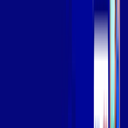
Assista filmes e séries em 4k sem interrupções