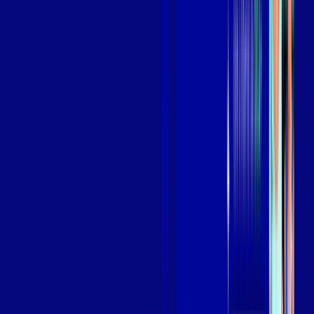
Assista filmes e séries em 4k sem interrupções