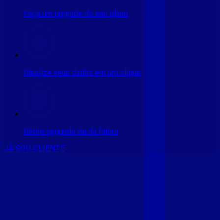
Faça um upgrade do seu plano
Atualize seus dados em um clique
Retire segunda via da fatura
JÁ SOU CLIENTE
CONSULTE RÁPIDO AS
CIDADES
ATENDIDAS
Clique em sua cidade abaixo e confira as melhores ofertas de
internet fibra da
Giga Mais Fibra