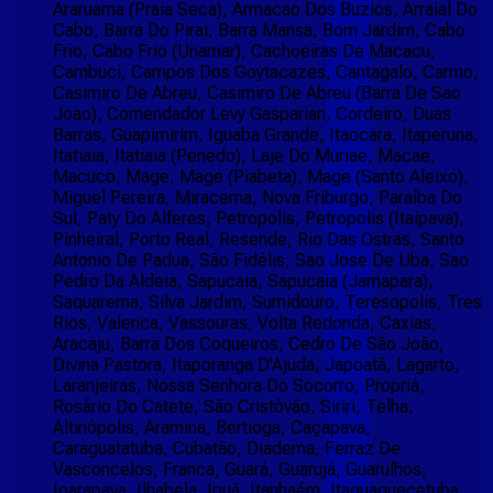
Araruama (Praia Seca), Armacao Dos Buzios, Arraial Do
Cabo, Barra Do Pirai, Barra Mansa, Bom Jardim, Cabo
Frio, Cabo Frio (Unamar), Cachoeiras De Macacu,
Cambuci, Campos Dos Goytacazes, Cantagalo, Carmo,
Casimiro De Abreu, Casimiro De Abreu (Barra De Sao
Joao), Comendador Levy Gasparian, Cordeiro, Duas
Barras, Guapimirim, Iguaba Grande, Itaocara, Itaperuna,
Itatiaia, Itatiaia (Penedo), Laje Do Muriae, Macae,
Macuco, Mage, Mage (Piabeta), Mage (Santo Aleixo),
Miguel Pereira, Miracema, Nova Friburgo, Paraíba Do
Sul, Paty Do Alferes, Petropolis, Petropolis (Itaipava),
Pinheiral, Porto Real, Resende, Rio Das Ostras, Santo
Antonio De Padua, São Fidélis, Sao Jose De Uba, Sao
Pedro Da Aldeia, Sapucaia, Sapucaia (Jamapara),
Saquarema, Silva Jardim, Sumidouro, Teresopolis, Tres
Rios, Valenca, Vassouras, Volta Redonda, Caxias,
Aracaju, Barra Dos Coqueiros, Cedro De São João,
Divina Pastora, Itaporanga D'Ajuda, Japoatã, Lagarto,
Laranjeiras, Nossa Senhora Do Socorro, Propriá,
Rosário Do Catete, São Cristóvão, Siriri, Telha,
Altinópolis, Aramina, Bertioga, Caçapava,
Caraguatatuba, Cubatão, Diadema, Ferraz De
Vasconcelos, Franca, Guará, Guarujá, Guarulhos,
Igarapava, Ilhabela, Ipuã, Itanhaém, Itaquaquecetuba,