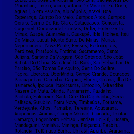
Luzia, São José De Ribamar, São Luís, São Mateus Do
Maranhão, Timon, Viana, Vitória Do Mearim, Zé Doca,
Aguanil, Alem Paraiba, Alpinópolis, Araxá, Boa
Esperança, Campo Do Meio, Campos Altos, Campos
Gerais, Carmo Do Rio Claro, Cataguases, Conquista,
Coqueiral, Coromandel, Cristais, Delta, Fortaleza De
Minas, Guapé, Guaranésia, Guaxupé, Ibiá, Ilicínea, Itáu
De Minas, Jacuí, Monte Santo De Minas, Muriae,
Nepomuceno, Nova Ponte, Passos, Pedrinopólis,
Perdizes, Pratápolis, Pratinha, Sacramento, Santa
Juliana, Santana Da Vargem, São Gotardo, São João
Batista Do Glória, São José Da Barra, São Sebastião Do
Paraíso, São Tomas De Aquino, Serra Do Salitre,
Tapira, Uberaba, Uberlândia, Campo Grande, Dourados,
Parauapebas, Carnaíba, Carpina, Flores, Goiana, Ilha De
Itamaracá, Ipojuca, Itapissuma, Limoeiro, Mirandiba,
Nazaré Da Mata, Olinda, Parnamirim, Paudalho,
Paulista, Salgueiro, Santa Cruz Do Capibaribe, Serra
Talhada, Surubim, Terra Nova, Timbaúba, Toritama,
Verdejante, Altos, Parnaíba, Teresina, Apucarana,
Arapongas, Araruna, Campo Mourão, Cianorte, Doutor
Camargo, Engenheiro Beltrão, Jandaia Do Sul, Jussara,
Mandaguari, Marialva, Maringá, Paiçandu, Peabiru,
Rolândia, Telêmaco Borba, Ubiratã, Aperibe, Araruama,