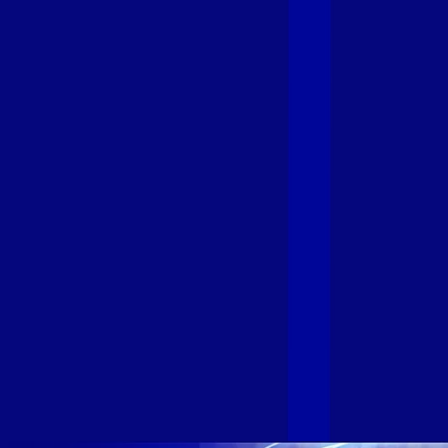
Giga+ Fibra: uma marca em evolução
com a credibilidade do Grupo Alloha
Fibra
A GIGA+ Fibra é uma marca do Grupo Alloha Fibra, a maior
empresa independente de fibra óptica FTTH (Fiber to the
Home) do Brasil, e vem passando por importantes
transformações nos últimos meses para conectar brasileiros
cada vez mais com uma Internet com mais estabilidade,
velocidade e possibilidades. Recentemente, as operadoras
de Telecomunicações VIP, Click, Ligue, Niu, Mob, Univox e
Sumicity, também integrantes da Alloha Fibra, uniram-se à
GIGA+ Fibra para fortalecer ainda mais o propósito do grupo
de levar qualidade de conexão por fibra óptica para todo país.
Com esta união, nossa Internet ultrarrápida estará nas casas
de milhares de brasileiros em mais de 280 cidades do Brasil
– tudo isso com a qualidade da Melhor Velocidade e Melhor
Internet Gamer. Melhor Internet Gamer de 2024: RJ, ES, SP e
DF +280 cidades: CE, DF, ES, MA, MG, MS, PA, PE, PR, RJ,
SE e SP 1,5 milhão de clientes conectados 149 mil km de
rede fibra óptica