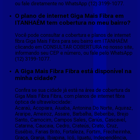
ou fale diretamente no WhatsApp (12) 3199-1077.
O plano de internet Giga Mais Fibra em
ITANHAÉM tem cobertura no meu bairro?
Você pode consultar a cobertura e planos de internet
fibra Giga Mais Fibra para seu bairro em ITANHAÉM
clicando em CONSULTAR COBERTURA no nosso site,
informando seu CEP e número, ou fale pelo WhatsApp
(12) 3199-1077.
A Giga Mais Fibra Fibra está disponível na
minha cidade?
Confira se sua cidade já está na área de cobertura da
Giga Mais Fibra Fibra, com planos de internet fibra
óptica de ultravelocidade:
Acaraú, Acopiara, Aiuaba, Antonina Do Norte, Aquiraz,
Araripe, Arneiroz, Assare, Barbalha, Beberibe, Brejo
Santo, Camocim, Campos Sales, Cariús, Cascavel,
Catarina, Caucaia, Cedro, Crateús, Crato, Cruz,
Eusébio, Farias Brito, Fortaleza, Fortim, Frecheirinha,
Graça, Granja, Ibiapina, Icó, Iguatu, Independência,