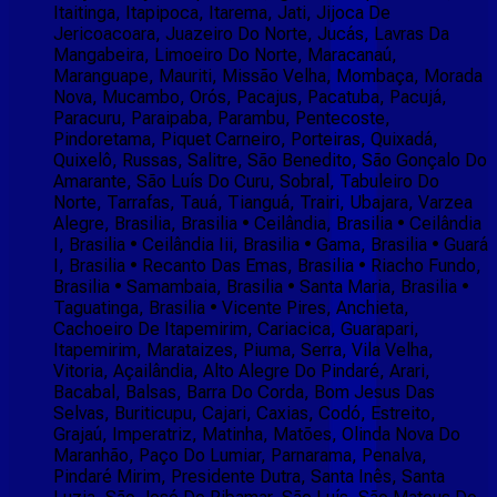
Itaitinga, Itapipoca, Itarema, Jati, Jijoca De
Jericoacoara, Juazeiro Do Norte, Jucás, Lavras Da
Mangabeira, Limoeiro Do Norte, Maracanaú,
Maranguape, Mauriti, Missão Velha, Mombaça, Morada
Nova, Mucambo, Orós, Pacajus, Pacatuba, Pacujá,
Paracuru, Paraipaba, Parambu, Pentecoste,
Pindoretama, Piquet Carneiro, Porteiras, Quixadá,
Quixelô, Russas, Salitre, São Benedito, São Gonçalo Do
Amarante, São Luís Do Curu, Sobral, Tabuleiro Do
Norte, Tarrafas, Tauá, Tianguá, Trairi, Ubajara, Varzea
Alegre, Brasilia, Brasilia • Ceilândia, Brasilia • Ceilândia
I, Brasilia • Ceilândia Iii, Brasilia • Gama, Brasilia • Guará
I, Brasilia • Recanto Das Emas, Brasilia • Riacho Fundo,
Brasilia • Samambaia, Brasilia • Santa Maria, Brasilia •
Taguatinga, Brasilia • Vicente Pires, Anchieta,
Cachoeiro De Itapemirim, Cariacica, Guarapari,
Itapemirim, Marataizes, Piuma, Serra, Vila Velha,
Vitoria, Açailândia, Alto Alegre Do Pindaré, Arari,
Bacabal, Balsas, Barra Do Corda, Bom Jesus Das
Selvas, Buriticupu, Cajari, Caxias, Codó, Estreito,
Grajaú, Imperatriz, Matinha, Matões, Olinda Nova Do
Maranhão, Paço Do Lumiar, Parnarama, Penalva,
Pindaré Mirim, Presidente Dutra, Santa Inês, Santa