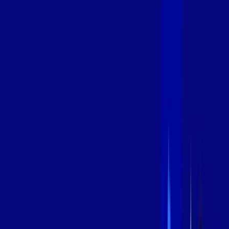
600 MEGA
INTERNET
Benefícios:
Instalação Grátis
Globo Play Padrão Anúncios
Assinaturas inclusas:
Globoplay
*Confira as condições dessa oferta +
por:
R$
109
,
99
/MÊS