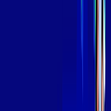
139
,
99
/MÊS
Contratar Agora
Contratar Agora
Consulte as ofertas
para o seu endereço!
CONSULTAR AGORA
OS MELHORES APPS INCLUSOS NO
SEU
PLANO DE INTERNET
Globoplay
Assine Internet Fibra Giga Mais Fibra