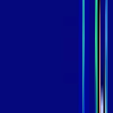
,
99
/MÊS
Contratar Agora
Contratar Agora
GIGA
INTERNET
Benefícios:
Instalação Grátis
Globo Play Padrão Anúncios
Assinaturas inclusas:
Globoplay
*Confira as condições dessa oferta +
por:
R$