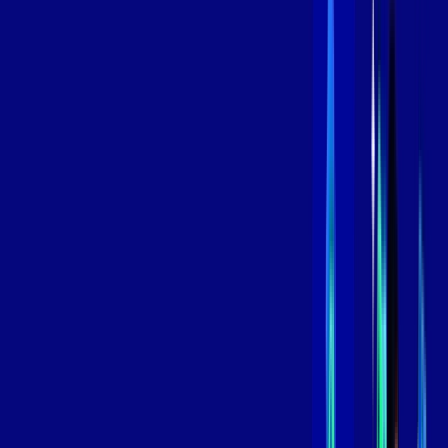
Contratar Agora
Contratar Agora
800 MEGA
INTERNET
Benefícios:
Instalação Grátis
Globo Play Padrão Anúncios
Assinaturas inclusas:
Globoplay
*Confira as condições dessa oferta +
por:
R$
119