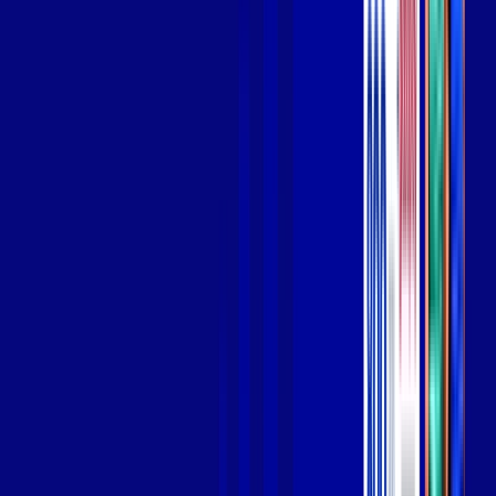
Wi-fi de alta performance para curtir e compartilhar à vontade