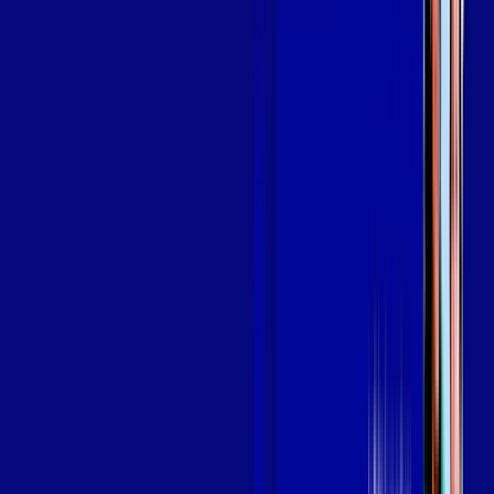
em ITANHAÉM
A internet da Giga Mais Fibra em ITANHAÉM é muito rápida
para você navegar, assistir a vídeos, ver seus shows
preferidos, ouvir músicas e levar a sua experiência de jogo
online a outro nível. Clique em CONTRATAR AGORA, ou fale
com um de nossos consultores via WhatsApp, e mude de vez
para a Giga Mais Fibra Internet Banda Larga.
FALAR COM CONSULTOR