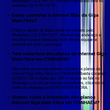
WhatsApp (12) 3199-1077 ou fale com nosso time no
telefone (12) 3199-1077!
Como contratar a internet fibra da Giga
Mais Fibra?
É fácil e rápido! 🤩 Basta entrar em contato pelo
WhatsApp (12) 3199-1077, informar seu endereço e
escolher o plano ideal para você. Nossa equipe te
auxiliará em todo o processo.
Tem cobertura dos planos de internet Giga
Mais Fibra em ITANHAÉM?
Para saber se em seu endereço já tem os planos da
Internet Giga Mais Fibra em ITANHAÉM basta clicar em
CONSULTAR e digitar seu CEP e número ou fale no
Whatsapp com um de nossos consultores, clicando no
botão do whatsapp ou CONTRATAR AGORA.
Quanto custa a instalação dos planos
Internet Giga Mais Fibra em ITANHAÉM?