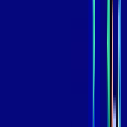
,
99
/MÊS
Contratar Agora
Contratar Agora
GIGA
INTERNET
Benefícios:
Instalação Grátis
Globo Play Padrão Anúncios
Assinaturas inclusas:
Globoplay
*Confira as condições dessa oferta +
por:
R$