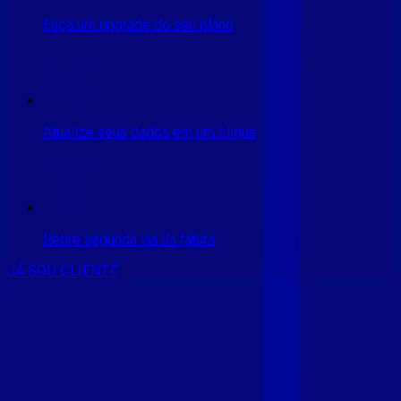
Faça um upgrade do seu plano
Atualize seus dados em um clique
Retire segunda via da fatura
JÁ SOU CLIENTE
CONSULTE RÁPIDO AS
CIDADES
ATENDIDAS
Clique em sua cidade abaixo e confira as melhores ofertas de
internet fibra da
Giga Mais Fibra