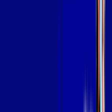
em IGARAPAVA
A internet da Giga Mais Fibra em IGARAPAVA é muito rápida
para você navegar, assistir a vídeos, ver seus shows
preferidos, ouvir músicas e levar a sua experiência de jogo
online a outro nível. Clique em CONTRATAR AGORA, ou fale
com um de nossos consultores via WhatsApp, e mude de vez
para a Giga Mais Fibra Internet Banda Larga.
FALAR COM CONSULTOR