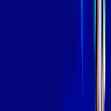
139
,
99
/MÊS
Contratar Agora
Contratar Agora
Consulte as ofertas
para o seu endereço!
CONSULTAR AGORA
OS MELHORES APPS INCLUSOS NO
SEU
PLANO DE INTERNET
Globoplay
Assine Internet Fibra Giga Mais Fibra