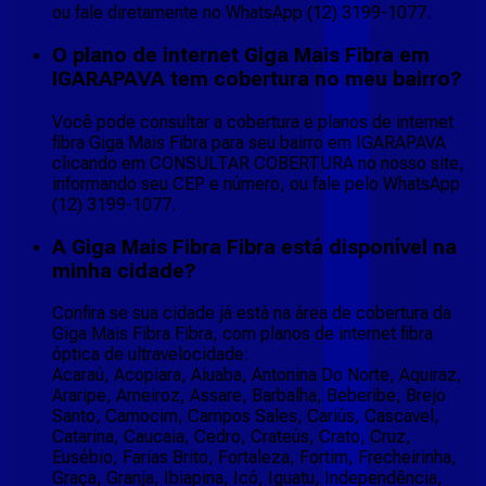
ou fale diretamente no WhatsApp (12) 3199-1077.
O plano de internet Giga Mais Fibra em
IGARAPAVA tem cobertura no meu bairro?
Você pode consultar a cobertura e planos de internet
fibra Giga Mais Fibra para seu bairro em IGARAPAVA
clicando em CONSULTAR COBERTURA no nosso site,
informando seu CEP e número, ou fale pelo WhatsApp
(12) 3199-1077.
A Giga Mais Fibra Fibra está disponível na
minha cidade?
Confira se sua cidade já está na área de cobertura da
Giga Mais Fibra Fibra, com planos de internet fibra
óptica de ultravelocidade:
Acaraú, Acopiara, Aiuaba, Antonina Do Norte, Aquiraz,
Araripe, Arneiroz, Assare, Barbalha, Beberibe, Brejo
Santo, Camocim, Campos Sales, Cariús, Cascavel,
Catarina, Caucaia, Cedro, Crateús, Crato, Cruz,
Eusébio, Farias Brito, Fortaleza, Fortim, Frecheirinha,
Graça, Granja, Ibiapina, Icó, Iguatu, Independência,