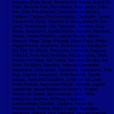
Araruama (Praia Seca), Armacao Dos Buzios, Arraial Do
Cabo, Barra Do Pirai, Barra Mansa, Bom Jardim, Cabo
Frio, Cabo Frio (Unamar), Cachoeiras De Macacu,
Cambuci, Campos Dos Goytacazes, Cantagalo, Carmo,
Casimiro De Abreu, Casimiro De Abreu (Barra De Sao
Joao), Comendador Levy Gasparian, Cordeiro, Duas
Barras, Guapimirim, Iguaba Grande, Itaocara, Itaperuna,
Itatiaia, Itatiaia (Penedo), Laje Do Muriae, Macae,
Macuco, Mage, Mage (Piabeta), Mage (Santo Aleixo),
Miguel Pereira, Miracema, Nova Friburgo, Paraíba Do
Sul, Paty Do Alferes, Petropolis, Petropolis (Itaipava),
Pinheiral, Porto Real, Resende, Rio Das Ostras, Santo
Antonio De Padua, São Fidélis, Sao Jose De Uba, Sao
Pedro Da Aldeia, Sapucaia, Sapucaia (Jamapara),
Saquarema, Silva Jardim, Sumidouro, Teresopolis, Tres
Rios, Valenca, Vassouras, Volta Redonda, Caxias,
Aracaju, Barra Dos Coqueiros, Cedro De São João,
Divina Pastora, Itaporanga D'Ajuda, Japoatã, Lagarto,
Laranjeiras, Nossa Senhora Do Socorro, Propriá,
Rosário Do Catete, São Cristóvão, Siriri, Telha,
Altinópolis, Aramina, Bertioga, Caçapava,
Caraguatatuba, Cubatão, Diadema, Ferraz De
Vasconcelos, Franca, Guará, Guarujá, Guarulhos,
Igarapava, Ilhabela, Ipuã, Itanhaém, Itaquaquecetuba,