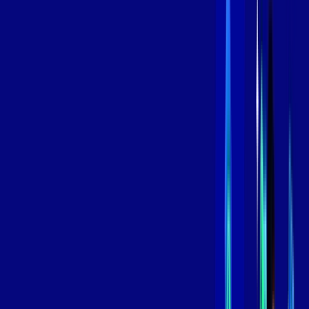
Contratar Agora
Contratar Agora
800 MEGA
INTERNET
Benefícios:
Instalação Grátis
Globo Play Padrão Anúncios
Assinaturas inclusas:
Globoplay
*Confira as condições dessa oferta +
por:
R$
109