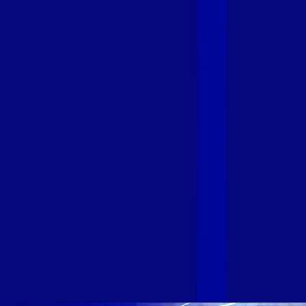
Giga+ Fibra: uma marca em evolução
com a credibilidade do Grupo Alloha
Fibra
A GIGA+ Fibra é uma marca do Grupo Alloha Fibra, a maior
empresa independente de fibra óptica FTTH (Fiber to the
Home) do Brasil, e vem passando por importantes
transformações nos últimos meses para conectar brasileiros
cada vez mais com uma Internet com mais estabilidade,
velocidade e possibilidades. Recentemente, as operadoras
de Telecomunicações VIP, Click, Ligue, Niu, Mob, Univox e
Sumicity, também integrantes da Alloha Fibra, uniram-se à
GIGA+ Fibra para fortalecer ainda mais o propósito do grupo
de levar qualidade de conexão por fibra óptica para todo país.
Com esta união, nossa Internet ultrarrápida estará nas casas
de milhares de brasileiros em mais de 280 cidades do Brasil
– tudo isso com a qualidade da Melhor Velocidade e Melhor
Internet Gamer. Melhor Internet Gamer de 2024: RJ, ES, SP e
DF +280 cidades: CE, DF, ES, MA, MG, MS, PA, PE, PR, RJ,
SE e SP 1,5 milhão de clientes conectados 149 mil km de
rede fibra óptica