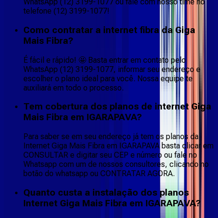
WhatsApp (12) 3199-1077 ou fale com nosso time no
telefone (12) 3199-1077!
Como contratar a internet fibra da Giga
Mais Fibra?
É fácil e rápido! 🤩 Basta entrar em contato pelo
WhatsApp (12) 3199-1077, informar seu endereço e
escolher o plano ideal para você. Nossa equipe te
auxiliará em todo o processo.
Tem cobertura dos planos de internet Giga
Mais Fibra em IGARAPAVA?
Para saber se em seu endereço já tem os planos da
Internet Giga Mais Fibra em IGARAPAVA basta clicar em
CONSULTAR e digitar seu CEP e número ou fale no
Whatsapp com um de nossos consultores, clicando no
botão do whatsapp ou CONTRATAR AGORA.
Quanto custa a instalação dos planos
Internet Giga Mais Fibra em IGARAPAVA?