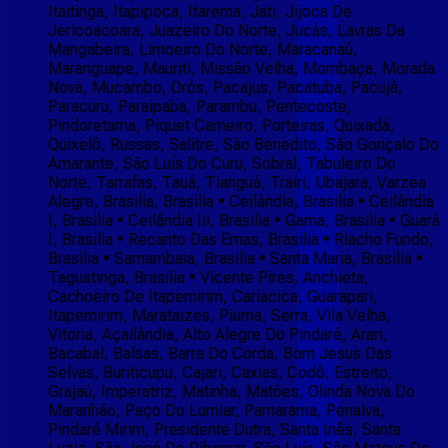
Itaitinga, Itapipoca, Itarema, Jati, Jijoca De
Jericoacoara, Juazeiro Do Norte, Jucás, Lavras Da
Mangabeira, Limoeiro Do Norte, Maracanaú,
Maranguape, Mauriti, Missão Velha, Mombaça, Morada
Nova, Mucambo, Orós, Pacajus, Pacatuba, Pacujá,
Paracuru, Paraipaba, Parambu, Pentecoste,
Pindoretama, Piquet Carneiro, Porteiras, Quixadá,
Quixelô, Russas, Salitre, São Benedito, São Gonçalo Do
Amarante, São Luís Do Curu, Sobral, Tabuleiro Do
Norte, Tarrafas, Tauá, Tianguá, Trairi, Ubajara, Varzea
Alegre, Brasilia, Brasilia • Ceilândia, Brasilia • Ceilândia
I, Brasilia • Ceilândia Iii, Brasilia • Gama, Brasilia • Guará
I, Brasilia • Recanto Das Emas, Brasilia • Riacho Fundo,
Brasilia • Samambaia, Brasilia • Santa Maria, Brasilia •
Taguatinga, Brasilia • Vicente Pires, Anchieta,
Cachoeiro De Itapemirim, Cariacica, Guarapari,
Itapemirim, Marataizes, Piuma, Serra, Vila Velha,
Vitoria, Açailândia, Alto Alegre Do Pindaré, Arari,
Bacabal, Balsas, Barra Do Corda, Bom Jesus Das
Selvas, Buriticupu, Cajari, Caxias, Codó, Estreito,
Grajaú, Imperatriz, Matinha, Matões, Olinda Nova Do
Maranhão, Paço Do Lumiar, Parnarama, Penalva,
Pindaré Mirim, Presidente Dutra, Santa Inês, Santa