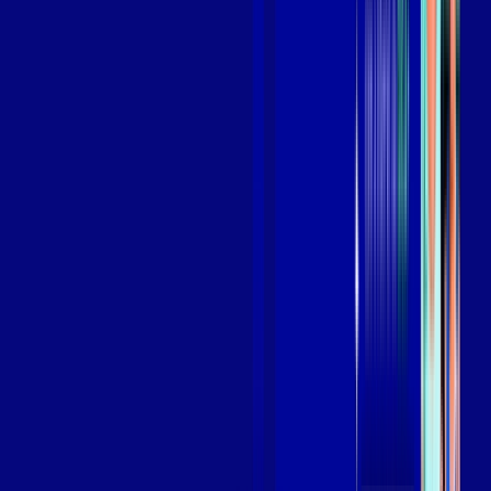
Assista filmes e séries em 4k sem interrupções