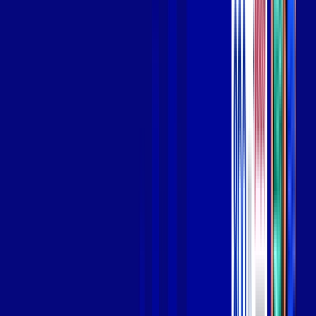
Wi-fi de alta performance para curtir e compartilhar à vontade