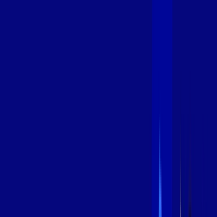
600 MEGA
INTERNET
Benefícios:
Instalação Grátis
Globo Play Padrão Anúncios
Assinaturas inclusas:
Globoplay
*Confira as condições dessa oferta +
por:
R$
99
,
99
/MÊS