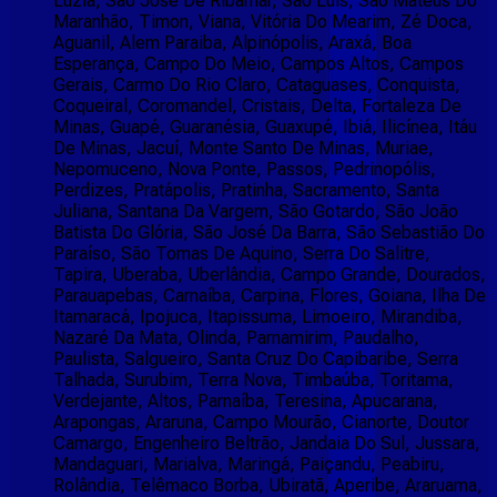
Luzia, São José De Ribamar, São Luís, São Mateus Do
Maranhão, Timon, Viana, Vitória Do Mearim, Zé Doca,
Aguanil, Alem Paraiba, Alpinópolis, Araxá, Boa
Esperança, Campo Do Meio, Campos Altos, Campos
Gerais, Carmo Do Rio Claro, Cataguases, Conquista,
Coqueiral, Coromandel, Cristais, Delta, Fortaleza De
Minas, Guapé, Guaranésia, Guaxupé, Ibiá, Ilicínea, Itáu
De Minas, Jacuí, Monte Santo De Minas, Muriae,
Nepomuceno, Nova Ponte, Passos, Pedrinopólis,
Perdizes, Pratápolis, Pratinha, Sacramento, Santa
Juliana, Santana Da Vargem, São Gotardo, São João
Batista Do Glória, São José Da Barra, São Sebastião Do
Paraíso, São Tomas De Aquino, Serra Do Salitre,
Tapira, Uberaba, Uberlândia, Campo Grande, Dourados,
Parauapebas, Carnaíba, Carpina, Flores, Goiana, Ilha De
Itamaracá, Ipojuca, Itapissuma, Limoeiro, Mirandiba,
Nazaré Da Mata, Olinda, Parnamirim, Paudalho,
Paulista, Salgueiro, Santa Cruz Do Capibaribe, Serra
Talhada, Surubim, Terra Nova, Timbaúba, Toritama,
Verdejante, Altos, Parnaíba, Teresina, Apucarana,
Arapongas, Araruna, Campo Mourão, Cianorte, Doutor
Camargo, Engenheiro Beltrão, Jandaia Do Sul, Jussara,
Mandaguari, Marialva, Maringá, Paiçandu, Peabiru,
Rolândia, Telêmaco Borba, Ubiratã, Aperibe, Araruama,