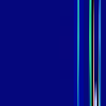
109
,
99
/MÊS
Contratar Agora
Contratar Agora
GIGA
INTERNET
Benefícios:
Instalação Grátis
Globo Play Padrão Anúncios
Assinaturas inclusas:
Globoplay