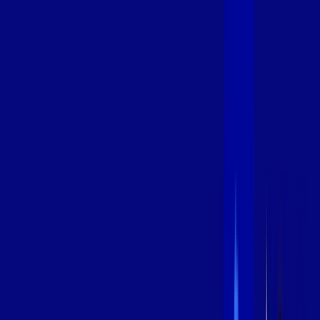
600 MEGA
INTERNET
Benefícios:
Instalação Grátis
Globo Play Padrão Anúncios
Assinaturas inclusas:
Globoplay
*Confira as condições dessa oferta +
por:
R$
99
,
99