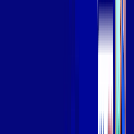
Assista filmes e séries em 4k sem interrupções