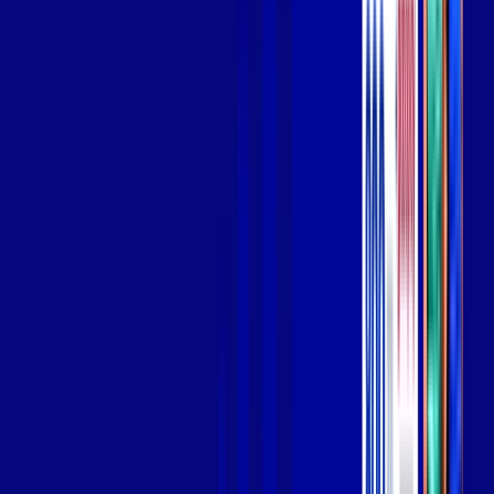
Wi-fi de alta performance para curtir e compartilhar à vontade