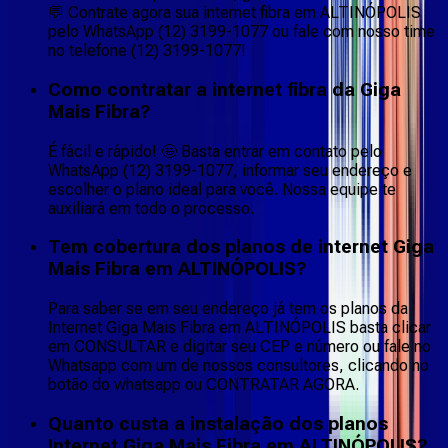
💬 Contrate agora sua internet fibra em ALTINÓPOLIS
pelo WhatsApp (12) 3199-1077 ou fale com nosso time
no telefone (12) 3199-1077!
Como contratar a internet fibra da Giga
Mais Fibra?
É fácil e rápido! 🤩 Basta entrar em contato pelo
WhatsApp (12) 3199-1077, informar seu endereço e
escolher o plano ideal para você. Nossa equipe te
auxiliará em todo o processo.
Tem cobertura dos planos de internet Giga
Mais Fibra em ALTINÓPOLIS?
Para saber se em seu endereço já tem os planos da
Internet Giga Mais Fibra em ALTINÓPOLIS basta clicar
em CONSULTAR e digitar seu CEP e número ou fale no
Whatsapp com um de nossos consultores, clicando no
botão do whatsapp ou CONTRATAR AGORA.
Quanto custa a instalação dos planos
Internet Giga Mais Fibra em ALTINÓPOLIS?