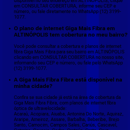
disponível no seu endereço em ALTINÓPOLIS, clique
em CONSULTAR COBERTURA, informe seu CEP e
número, ou fale diretamente no WhatsApp (12) 3199-
1077.
O plano de internet Giga Mais Fibra em
ALTINÓPOLIS tem cobertura no meu bairro?
Você pode consultar a cobertura e planos de internet
fibra Giga Mais Fibra para seu bairro em ALTINÓPOLIS
clicando em CONSULTAR COBERTURA no nosso site,
informando seu CEP e número, ou fale pelo WhatsApp
(12) 3199-1077.
A Giga Mais Fibra Fibra está disponível na
minha cidade?
Confira se sua cidade já está na área de cobertura da
Giga Mais Fibra Fibra, com planos de internet fibra
óptica de ultravelocidade:
Acaraú, Acopiara, Aiuaba, Antonina Do Norte, Aquiraz,
Araripe, Arneiroz, Assare, Barbalha, Beberibe, Brejo
Santo, Camocim, Campos Sales, Cariús, Cascavel,