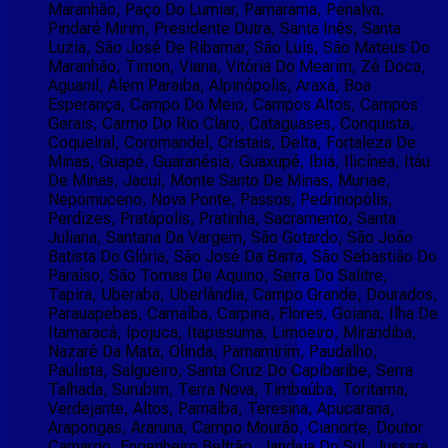
Maranhão, Paço Do Lumiar, Parnarama, Penalva,
Pindaré Mirim, Presidente Dutra, Santa Inês, Santa
Luzia, São José De Ribamar, São Luís, São Mateus Do
Maranhão, Timon, Viana, Vitória Do Mearim, Zé Doca,
Aguanil, Alem Paraiba, Alpinópolis, Araxá, Boa
Esperança, Campo Do Meio, Campos Altos, Campos
Gerais, Carmo Do Rio Claro, Cataguases, Conquista,
Coqueiral, Coromandel, Cristais, Delta, Fortaleza De
Minas, Guapé, Guaranésia, Guaxupé, Ibiá, Ilicínea, Itáu
De Minas, Jacuí, Monte Santo De Minas, Muriae,
Nepomuceno, Nova Ponte, Passos, Pedrinopólis,
Perdizes, Pratápolis, Pratinha, Sacramento, Santa
Juliana, Santana Da Vargem, São Gotardo, São João
Batista Do Glória, São José Da Barra, São Sebastião Do
Paraíso, São Tomas De Aquino, Serra Do Salitre,
Tapira, Uberaba, Uberlândia, Campo Grande, Dourados,
Parauapebas, Carnaíba, Carpina, Flores, Goiana, Ilha De
Itamaracá, Ipojuca, Itapissuma, Limoeiro, Mirandiba,
Nazaré Da Mata, Olinda, Parnamirim, Paudalho,
Paulista, Salgueiro, Santa Cruz Do Capibaribe, Serra
Talhada, Surubim, Terra Nova, Timbaúba, Toritama,
Verdejante, Altos, Parnaíba, Teresina, Apucarana,
Arapongas, Araruna, Campo Mourão, Cianorte, Doutor
Camargo, Engenheiro Beltrão, Jandaia Do Sul, Jussara,