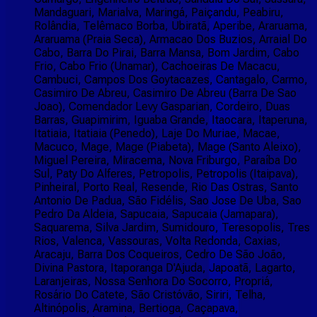
Mandaguari, Marialva, Maringá, Paiçandu, Peabiru,
Rolândia, Telêmaco Borba, Ubiratã, Aperibe, Araruama,
Araruama (Praia Seca), Armacao Dos Buzios, Arraial Do
Cabo, Barra Do Pirai, Barra Mansa, Bom Jardim, Cabo
Frio, Cabo Frio (Unamar), Cachoeiras De Macacu,
Cambuci, Campos Dos Goytacazes, Cantagalo, Carmo,
Casimiro De Abreu, Casimiro De Abreu (Barra De Sao
Joao), Comendador Levy Gasparian, Cordeiro, Duas
Barras, Guapimirim, Iguaba Grande, Itaocara, Itaperuna,
Itatiaia, Itatiaia (Penedo), Laje Do Muriae, Macae,
Macuco, Mage, Mage (Piabeta), Mage (Santo Aleixo),
Miguel Pereira, Miracema, Nova Friburgo, Paraíba Do
Sul, Paty Do Alferes, Petropolis, Petropolis (Itaipava),
Pinheiral, Porto Real, Resende, Rio Das Ostras, Santo
Antonio De Padua, São Fidélis, Sao Jose De Uba, Sao
Pedro Da Aldeia, Sapucaia, Sapucaia (Jamapara),
Saquarema, Silva Jardim, Sumidouro, Teresopolis, Tres
Rios, Valenca, Vassouras, Volta Redonda, Caxias,
Aracaju, Barra Dos Coqueiros, Cedro De São João,
Divina Pastora, Itaporanga D'Ajuda, Japoatã, Lagarto,
Laranjeiras, Nossa Senhora Do Socorro, Propriá,
Rosário Do Catete, São Cristóvão, Siriri, Telha,
Altinópolis, Aramina, Bertioga, Caçapava,