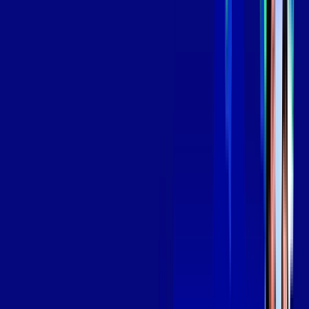
*Confira as condições dessa oferta +
por:
R$
139
,
99
/MÊS
Contratar Agora
Contratar Agora
Consulte as ofertas
para o seu endereço!
CONSULTAR AGORA
OS MELHORES APPS INCLUSOS NO
SEU
PLANO DE INTERNET
Globoplay