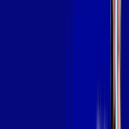
Assine Internet Fibra Giga Mais Fibra
em ALTINÓPOLIS
A internet da Giga Mais Fibra em ALTINÓPOLIS é muito
rápida para você navegar, assistir a vídeos, ver seus shows
preferidos, ouvir músicas e levar a sua experiência de jogo
online a outro nível. Clique em CONTRATAR AGORA, ou fale
com um de nossos consultores via WhatsApp, e mude de vez
para a Giga Mais Fibra Internet Banda Larga.
FALAR COM CONSULTOR