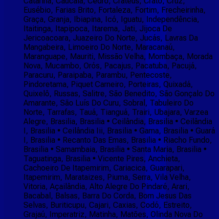
Catarina, Caucaia, Cedro, Crateús, Crato, Cruz,
Eusébio, Farias Brito, Fortaleza, Fortim, Frecheirinha,
Graça, Granja, Ibiapina, Icó, Iguatu, Independência,
Itaitinga, Itapipoca, Itarema, Jati, Jijoca De
Jericoacoara, Juazeiro Do Norte, Jucás, Lavras Da
Mangabeira, Limoeiro Do Norte, Maracanaú,
Maranguape, Mauriti, Missão Velha, Mombaça, Morada
Nova, Mucambo, Orós, Pacajus, Pacatuba, Pacujá,
Paracuru, Paraipaba, Parambu, Pentecoste,
Pindoretama, Piquet Carneiro, Porteiras, Quixadá,
Quixelô, Russas, Salitre, São Benedito, São Gonçalo Do
Amarante, São Luís Do Curu, Sobral, Tabuleiro Do
Norte, Tarrafas, Tauá, Tianguá, Trairi, Ubajara, Varzea
Alegre, Brasilia, Brasilia • Ceilândia, Brasilia • Ceilândia
I, Brasilia • Ceilândia Iii, Brasilia • Gama, Brasilia • Guará
I, Brasilia • Recanto Das Emas, Brasilia • Riacho Fundo,
Brasilia • Samambaia, Brasilia • Santa Maria, Brasilia •
Taguatinga, Brasilia • Vicente Pires, Anchieta,
Cachoeiro De Itapemirim, Cariacica, Guarapari,
Itapemirim, Marataizes, Piuma, Serra, Vila Velha,
Vitoria, Açailândia, Alto Alegre Do Pindaré, Arari,
Bacabal, Balsas, Barra Do Corda, Bom Jesus Das
Selvas, Buriticupu, Cajari, Caxias, Codó, Estreito,
Grajaú, Imperatriz, Matinha, Matões, Olinda Nova Do