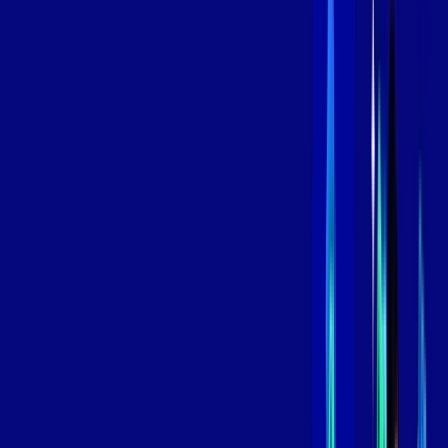
Contratar Agora
Contratar Agora
800 MEGA
INTERNET
Benefícios:
Instalação Grátis
Globo Play Padrão Anúncios
Assinaturas inclusas:
Globoplay
*Confira as condições dessa oferta +
por:
R$
109