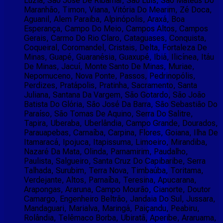
Luzia, São José De Ribamar, São Luís, São Mateus Do
Maranhão, Timon, Viana, Vitória Do Mearim, Zé Doca,
Aguanil, Alem Paraiba, Alpinópolis, Araxá, Boa
Esperança, Campo Do Meio, Campos Altos, Campos
Gerais, Carmo Do Rio Claro, Cataguases, Conquista,
Coqueiral, Coromandel, Cristais, Delta, Fortaleza De
Minas, Guapé, Guaranésia, Guaxupé, Ibiá, Ilicínea, Itáu
De Minas, Jacuí, Monte Santo De Minas, Muriae,
Nepomuceno, Nova Ponte, Passos, Pedrinopólis,
Perdizes, Pratápolis, Pratinha, Sacramento, Santa
Juliana, Santana Da Vargem, São Gotardo, São João
Batista Do Glória, São José Da Barra, São Sebastião Do
Paraíso, São Tomas De Aquino, Serra Do Salitre,
Tapira, Uberaba, Uberlândia, Campo Grande, Dourados,
Parauapebas, Carnaíba, Carpina, Flores, Goiana, Ilha De
Itamaracá, Ipojuca, Itapissuma, Limoeiro, Mirandiba,
Nazaré Da Mata, Olinda, Parnamirim, Paudalho,
Paulista, Salgueiro, Santa Cruz Do Capibaribe, Serra
Talhada, Surubim, Terra Nova, Timbaúba, Toritama,
Verdejante, Altos, Parnaíba, Teresina, Apucarana,
Arapongas, Araruna, Campo Mourão, Cianorte, Doutor
Camargo, Engenheiro Beltrão, Jandaia Do Sul, Jussara,
Mandaguari, Marialva, Maringá, Paiçandu, Peabiru,
Rolândia, Telêmaco Borba, Ubiratã, Aperibe, Araruama,