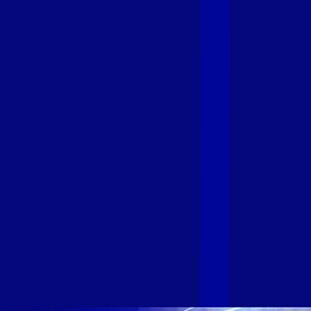
Giga+ Fibra: uma marca em evolução
com a credibilidade do Grupo Alloha
Fibra
A GIGA+ Fibra é uma marca do Grupo Alloha Fibra, a maior
empresa independente de fibra óptica FTTH (Fiber to the
Home) do Brasil, e vem passando por importantes
transformações nos últimos meses para conectar brasileiros
cada vez mais com uma Internet com mais estabilidade,
velocidade e possibilidades. Recentemente, as operadoras
de Telecomunicações VIP, Click, Ligue, Niu, Mob, Univox e
Sumicity, também integrantes da Alloha Fibra, uniram-se à
GIGA+ Fibra para fortalecer ainda mais o propósito do grupo
de levar qualidade de conexão por fibra óptica para todo país.
Com esta união, nossa Internet ultrarrápida estará nas casas
de milhares de brasileiros em mais de 280 cidades do Brasil
– tudo isso com a qualidade da Melhor Velocidade e Melhor
Internet Gamer. Melhor Internet Gamer de 2024: RJ, ES, SP e
DF +280 cidades: CE, DF, ES, MA, MG, MS, PA, PE, PR, RJ,
SE e SP 1,5 milhão de clientes conectados 149 mil km de
rede fibra óptica