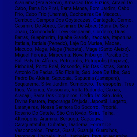
Araruama (Praia Seca), Armacao Dos Buzios, Arraial Do
Cabo, Barra Do Pirai, Barra Mansa, Bom Jardim, Cabo
Frio, Cabo Frio (Unamar), Cachoeiras De Macacu,
Cambuci, Campos Dos Goytacazes, Cantagalo, Carmo,
Casimiro De Abreu, Casimiro De Abreu (Barra De Sao
Joao), Comendador Levy Gasparian, Cordeiro, Duas
Barras, Guapimirim, Iguaba Grande, Itaocara, Itaperuna,
Itatiaia, Itatiaia (Penedo), Laje Do Muriae, Macae,
Macuco, Mage, Mage (Piabeta), Mage (Santo Aleixo),
Miguel Pereira, Miracema, Nova Friburgo, Paraíba Do
Sul, Paty Do Alferes, Petropolis, Petropolis (Itaipava),
Pinheiral, Porto Real, Resende, Rio Das Ostras, Santo
Antonio De Padua, São Fidélis, Sao Jose De Uba, Sao
Pedro Da Aldeia, Sapucaia, Sapucaia (Jamapara),
Saquarema, Silva Jardim, Sumidouro, Teresopolis, Tres
Rios, Valenca, Vassouras, Volta Redonda, Caxias,
Aracaju, Barra Dos Coqueiros, Cedro De São João,
Divina Pastora, Itaporanga D'Ajuda, Japoatã, Lagarto,
Laranjeiras, Nossa Senhora Do Socorro, Propriá,
Rosário Do Catete, São Cristóvão, Siriri, Telha,
Altinópolis, Aramina, Bertioga, Caçapava,
Caraguatatuba, Cubatão, Diadema, Ferraz De
Vasconcelos, Franca, Guará, Guarujá, Guarulhos,
Igarapava, Ilhabela, Ipuã, Itanhaém, Itaquaquecetuba,