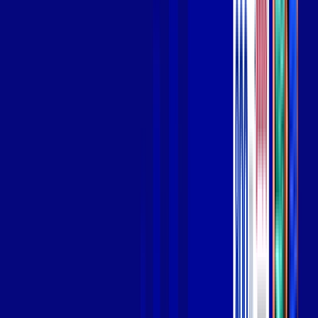
Wi-fi de alta performance para curtir e compartilhar à vontade