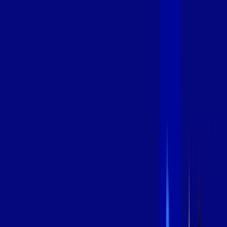
600 MEGA
INTERNET
Benefícios:
Instalação Grátis
Globo Play Padrão Anúncios
Assinaturas inclusas:
Globoplay
*Confira as condições dessa oferta +
por:
R$
99
,
99
/MÊS