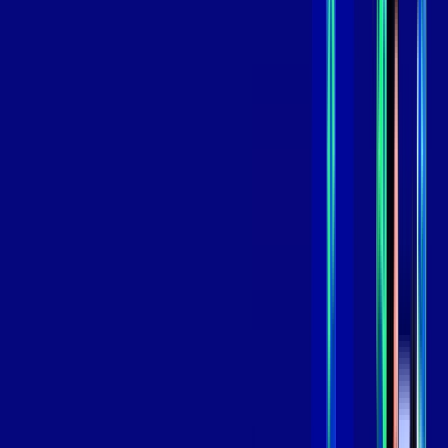
,
99
/MÊS
Contratar Agora
Contratar Agora
GIGA
INTERNET
Benefícios:
Instalação Grátis
Globo Play Padrão Anúncios
Assinaturas inclusas:
Globoplay
*Confira as condições dessa oferta +
por:
R$