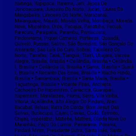
Itaitinga, Itapipoca, Itarema, Jati, Jijoca De
Jericoacoara, Juazeiro Do Norte, Jucás, Lavras Da
Mangabeira, Limoeiro Do Norte, Maracanaú,
Maranguape, Mauriti, Missão Velha, Mombaça, Morada
Nova, Mucambo, Orós, Pacajus, Pacatuba, Pacujá,
Paracuru, Paraipaba, Parambu, Pentecoste,
Pindoretama, Piquet Carneiro, Porteiras, Quixadá,
Quixelô, Russas, Salitre, São Benedito, São Gonçalo Do
Amarante, São Luís Do Curu, Sobral, Tabuleiro Do
Norte, Tarrafas, Tauá, Tianguá, Trairi, Ubajara, Varzea
Alegre, Brasilia, Brasilia • Ceilândia, Brasilia • Ceilândia
I, Brasilia • Ceilândia Iii, Brasilia • Gama, Brasilia • Guará
I, Brasilia • Recanto Das Emas, Brasilia • Riacho Fundo,
Brasilia • Samambaia, Brasilia • Santa Maria, Brasilia •
Taguatinga, Brasilia • Vicente Pires, Anchieta,
Cachoeiro De Itapemirim, Cariacica, Guarapari,
Itapemirim, Marataizes, Piuma, Serra, Vila Velha,
Vitoria, Açailândia, Alto Alegre Do Pindaré, Arari,
Bacabal, Balsas, Barra Do Corda, Bom Jesus Das
Selvas, Buriticupu, Cajari, Caxias, Codó, Estreito,
Grajaú, Imperatriz, Matinha, Matões, Olinda Nova Do
Maranhão, Paço Do Lumiar, Parnarama, Penalva,
Pindaré Mirim, Presidente Dutra, Santa Inês, Santa