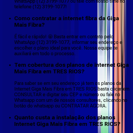
WhatsApp (12) 3199-1077 ou fale com nosso time no
telefone (12) 3199-1077!
Como contratar a internet fibra da Giga
Mais Fibra?
É fácil e rápido! 🤩 Basta entrar em contato pelo
WhatsApp (12) 3199-1077, informar seu endereço e
escolher o plano ideal para você. Nossa equipe te
auxiliará em todo o processo.
Tem cobertura dos planos de internet Giga
Mais Fibra em TRES RIOS?
Para saber se em seu endereço já tem os planos da
Internet Giga Mais Fibra em TRES RIOS basta clicar em
CONSULTAR e digitar seu CEP e número ou fale no
Whatsapp com um de nossos consultores, clicando no
botão do whatsapp ou CONTRATAR AGORA.
Quanto custa a instalação dos planos
Internet Giga Mais Fibra em TRES RIOS?