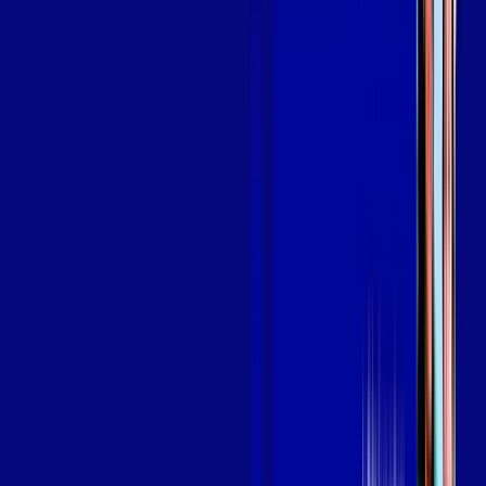
em TRES RIOS
A internet da Giga Mais Fibra em TRES RIOS é muito rápida
para você navegar, assistir a vídeos, ver seus shows
preferidos, ouvir músicas e levar a sua experiência de jogo
online a outro nível. Clique em CONTRATAR AGORA, ou fale
com um de nossos consultores via WhatsApp, e mude de vez
para a Giga Mais Fibra Internet Banda Larga.
FALAR COM CONSULTOR