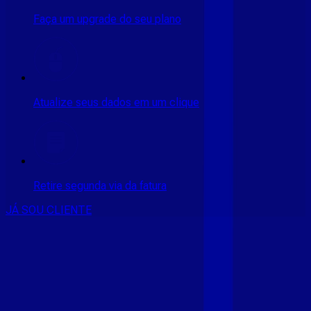
Faça um upgrade do seu plano
Atualize seus dados em um clique
Retire segunda via da fatura
JÁ SOU CLIENTE
CONSULTE RÁPIDO AS
CIDADES
ATENDIDAS
Clique em sua cidade abaixo e confira as melhores ofertas de
internet fibra da
Giga Mais Fibra