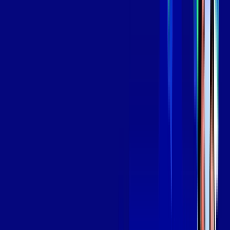
139
,
99
/MÊS
Contratar Agora
Contratar Agora
Consulte as ofertas
para o seu endereço!
CONSULTAR AGORA
OS MELHORES APPS INCLUSOS NO
SEU
PLANO DE INTERNET
Globoplay
Assine Internet Fibra Giga Mais Fibra