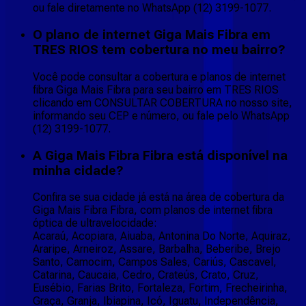
ou fale diretamente no WhatsApp (12) 3199-1077.
O plano de internet Giga Mais Fibra em
TRES RIOS tem cobertura no meu bairro?
Você pode consultar a cobertura e planos de internet
fibra Giga Mais Fibra para seu bairro em TRES RIOS
clicando em CONSULTAR COBERTURA no nosso site,
informando seu CEP e número, ou fale pelo WhatsApp
(12) 3199-1077.
A Giga Mais Fibra Fibra está disponível na
minha cidade?
Confira se sua cidade já está na área de cobertura da
Giga Mais Fibra Fibra, com planos de internet fibra
óptica de ultravelocidade:
Acaraú, Acopiara, Aiuaba, Antonina Do Norte, Aquiraz,
Araripe, Arneiroz, Assare, Barbalha, Beberibe, Brejo
Santo, Camocim, Campos Sales, Cariús, Cascavel,
Catarina, Caucaia, Cedro, Crateús, Crato, Cruz,
Eusébio, Farias Brito, Fortaleza, Fortim, Frecheirinha,
Graça, Granja, Ibiapina, Icó, Iguatu, Independência,