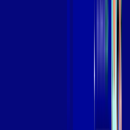
Assista filmes e séries em 4k sem interrupções