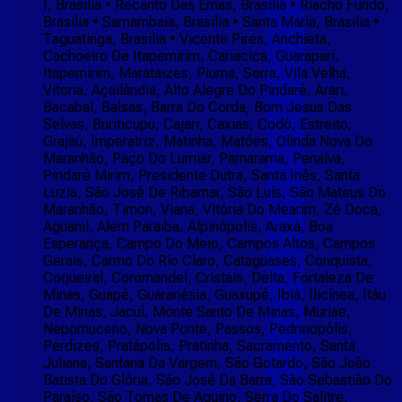
I, Brasilia • Recanto Das Emas, Brasilia • Riacho Fundo,
Brasilia • Samambaia, Brasilia • Santa Maria, Brasilia •
Taguatinga, Brasilia • Vicente Pires, Anchieta,
Cachoeiro De Itapemirim, Cariacica, Guarapari,
Itapemirim, Marataizes, Piuma, Serra, Vila Velha,
Vitoria, Açailândia, Alto Alegre Do Pindaré, Arari,
Bacabal, Balsas, Barra Do Corda, Bom Jesus Das
Selvas, Buriticupu, Cajari, Caxias, Codó, Estreito,
Grajaú, Imperatriz, Matinha, Matões, Olinda Nova Do
Maranhão, Paço Do Lumiar, Parnarama, Penalva,
Pindaré Mirim, Presidente Dutra, Santa Inês, Santa
Luzia, São José De Ribamar, São Luís, São Mateus Do
Maranhão, Timon, Viana, Vitória Do Mearim, Zé Doca,
Aguanil, Alem Paraiba, Alpinópolis, Araxá, Boa
Esperança, Campo Do Meio, Campos Altos, Campos
Gerais, Carmo Do Rio Claro, Cataguases, Conquista,
Coqueiral, Coromandel, Cristais, Delta, Fortaleza De
Minas, Guapé, Guaranésia, Guaxupé, Ibiá, Ilicínea, Itáu
De Minas, Jacuí, Monte Santo De Minas, Muriae,
Nepomuceno, Nova Ponte, Passos, Pedrinopólis,
Perdizes, Pratápolis, Pratinha, Sacramento, Santa
Juliana, Santana Da Vargem, São Gotardo, São João
Batista Do Glória, São José Da Barra, São Sebastião Do
Paraíso, São Tomas De Aquino, Serra Do Salitre,