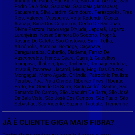
Antonio De Padua, São Fidélis, Sao Jose De Uba, Sao
Pedro Da Aldeia, Sapucaia, Sapucaia (Jamapara),
Saquarema, Silva Jardim, Sumidouro, Teresopolis, Tres
Rios, Valenca, Vassouras, Volta Redonda, Caxias,
Aracaju, Barra Dos Coqueiros, Cedro De São João,
Divina Pastora, Itaporanga D'Ajuda, Japoatã, Lagarto,
Laranjeiras, Nossa Senhora Do Socorro, Propriá,
Rosário Do Catete, São Cristóvão, Siriri, Telha,
Altinópolis, Aramina, Bertioga, Caçapava,
Caraguatatuba, Cubatão, Diadema, Ferraz De
Vasconcelos, Franca, Guará, Guarujá, Guarulhos,
Igarapava, Ilhabela, Ipuã, Itanhaém, Itaquaquecetuba,
Itirapuã, Ituverava, Jacareí, Mauá, Mogi Das Cruzes,
Mongaguá, Morro Agudo, Orlândia, Patrocínio Paulista,
Peruíbe, Poá, Praia Grande, Ribeirão Pires, Ribeirão
Preto, Rio Grande Da Serra, Santo André, Santos, São
Bernardo Do Campo, São Joaquim Da Barra, São José
Da Bela Vista, São José Dos Campos, São Paulo, São
Sebastião, São Vicente, Suzano, Taubaté, Tremembé.
JÁ É CLIENTE
GIGA MAIS FIBRA
?