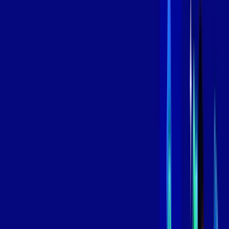
/MÊS
Contratar Agora
Contratar Agora
800 MEGA
INTERNET
Benefícios:
Instalação Grátis
Globo Play Padrão Anúncios
Assinaturas inclusas:
Globoplay
*Confira as condições dessa oferta +
por:
R$