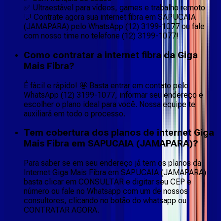
✅ Ultraestável para vídeos, games e trabalho remoto
💬 Contrate agora sua internet fibra em SAPUCAIA
(JAMAPARA) pelo WhatsApp (12) 3199-1077 ou fale
com nosso time no telefone (12) 3199-1077!
Como contratar a internet fibra da Giga
Mais Fibra?
É fácil e rápido! 🤩 Basta entrar em contato pelo
WhatsApp (12) 3199-1077, informar seu endereço e
escolher o plano ideal para você. Nossa equipe te
auxiliará em todo o processo.
Tem cobertura dos planos de internet Giga
Mais Fibra em SAPUCAIA (JAMAPARA)?
Para saber se em seu endereço já tem os planos da
Internet Giga Mais Fibra em SAPUCAIA (JAMAPARA)
basta clicar em CONSULTAR e digitar seu CEP e
número ou fale no Whatsapp com um de nossos
consultores, clicando no botão do whatsapp ou
CONTRATAR AGORA.