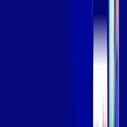
Assista filmes e séries em 4k sem interrupções