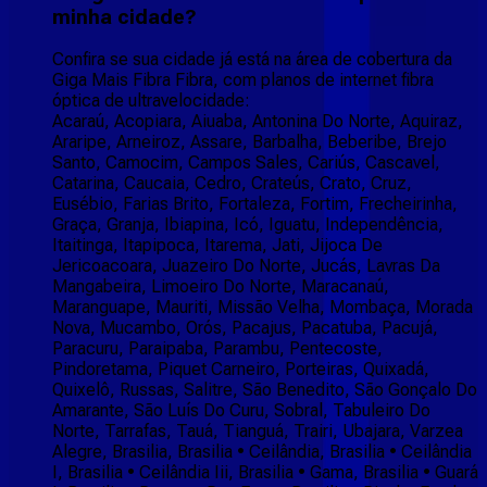
minha cidade?
Confira se sua cidade já está na área de cobertura da
Giga Mais Fibra Fibra, com planos de internet fibra
óptica de ultravelocidade:
Acaraú, Acopiara, Aiuaba, Antonina Do Norte, Aquiraz,
Araripe, Arneiroz, Assare, Barbalha, Beberibe, Brejo
Santo, Camocim, Campos Sales, Cariús, Cascavel,
Catarina, Caucaia, Cedro, Crateús, Crato, Cruz,
Eusébio, Farias Brito, Fortaleza, Fortim, Frecheirinha,
Graça, Granja, Ibiapina, Icó, Iguatu, Independência,
Itaitinga, Itapipoca, Itarema, Jati, Jijoca De
Jericoacoara, Juazeiro Do Norte, Jucás, Lavras Da
Mangabeira, Limoeiro Do Norte, Maracanaú,
Maranguape, Mauriti, Missão Velha, Mombaça, Morada
Nova, Mucambo, Orós, Pacajus, Pacatuba, Pacujá,
Paracuru, Paraipaba, Parambu, Pentecoste,
Pindoretama, Piquet Carneiro, Porteiras, Quixadá,
Quixelô, Russas, Salitre, São Benedito, São Gonçalo Do
Amarante, São Luís Do Curu, Sobral, Tabuleiro Do
Norte, Tarrafas, Tauá, Tianguá, Trairi, Ubajara, Varzea
Alegre, Brasilia, Brasilia • Ceilândia, Brasilia • Ceilândia
I, Brasilia • Ceilândia Iii, Brasilia • Gama, Brasilia • Guará