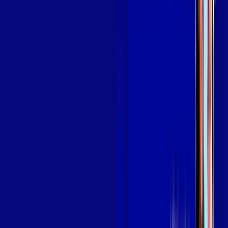
Assine Internet Fibra Giga Mais Fibra
em SAPUCAIA (JAMAPARA)
A internet da Giga Mais Fibra em SAPUCAIA (JAMAPARA) é
muito rápida para você navegar, assistir a vídeos, ver seus
shows preferidos, ouvir músicas e levar a sua experiência de
jogo online a outro nível. Clique em CONTRATAR AGORA, ou
fale com um de nossos consultores via WhatsApp, e mude de
vez para a Giga Mais Fibra Internet Banda Larga.
FALAR COM CONSULTOR