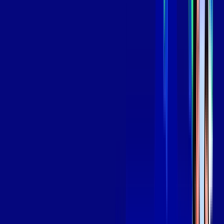
*Confira as condições dessa oferta +
por:
R$
139
,
99
/MÊS
Contratar Agora
Contratar Agora
Consulte as ofertas
para o seu endereço!
CONSULTAR AGORA
OS MELHORES APPS INCLUSOS NO
SEU
PLANO DE INTERNET
Globoplay