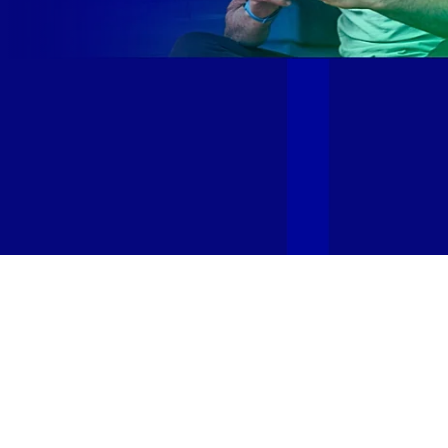
Site desenvolvido e publicado por PSP Intermediação De
Serviços LTDA I 17.082.481/0001-24. Parceiro autorizado
GIGA MAIS FIBRA. Uso da marca regulamentado. Todos os
direitos reservados.