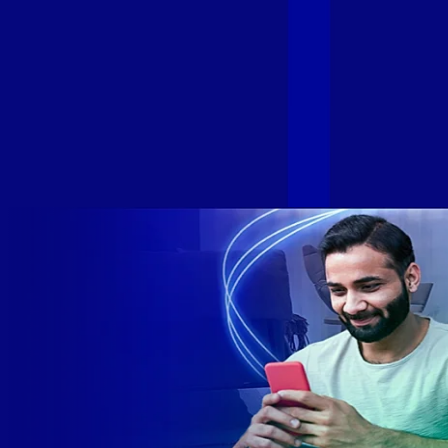
Sumicity, também integrantes da Alloha Fibra, uniram-se à
GIGA+ Fibra para fortalecer ainda mais o propósito do grupo
de levar qualidade de conexão por fibra óptica para todo país.
Com esta união, nossa Internet ultrarrápida estará nas casas
de milhares de brasileiros em mais de 280 cidades do Brasil
– tudo isso com a qualidade da Melhor Velocidade e Melhor
Internet Gamer. Melhor Internet Gamer de 2024: RJ, ES, SP e
DF +280 cidades: CE, DF, ES, MA, MG, MS, PA, PE, PR, RJ,
SE e SP 1,5 milhão de clientes conectados 149 mil km de
rede fibra óptica