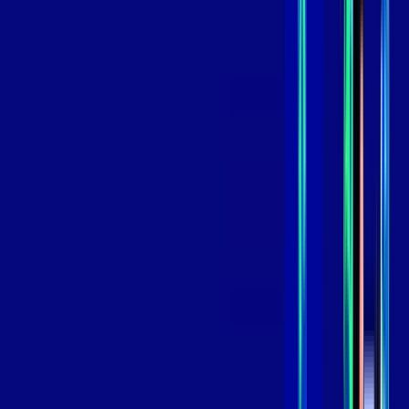
109
,
99
/MÊS
Contratar Agora
Contratar Agora
GIGA
INTERNET
Benefícios:
Instalação Grátis
Globo Play Padrão Anúncios
Assinaturas inclusas:
Globoplay