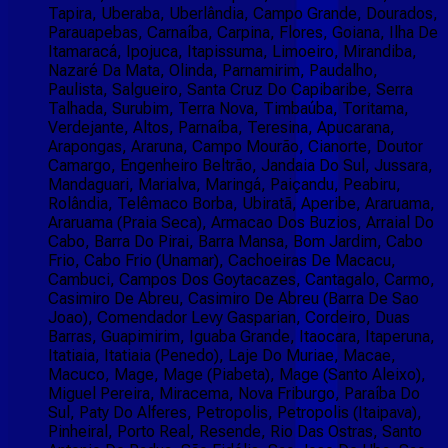
Tapira, Uberaba, Uberlândia, Campo Grande, Dourados,
Parauapebas, Carnaíba, Carpina, Flores, Goiana, Ilha De
Itamaracá, Ipojuca, Itapissuma, Limoeiro, Mirandiba,
Nazaré Da Mata, Olinda, Parnamirim, Paudalho,
Paulista, Salgueiro, Santa Cruz Do Capibaribe, Serra
Talhada, Surubim, Terra Nova, Timbaúba, Toritama,
Verdejante, Altos, Parnaíba, Teresina, Apucarana,
Arapongas, Araruna, Campo Mourão, Cianorte, Doutor
Camargo, Engenheiro Beltrão, Jandaia Do Sul, Jussara,
Mandaguari, Marialva, Maringá, Paiçandu, Peabiru,
Rolândia, Telêmaco Borba, Ubiratã, Aperibe, Araruama,
Araruama (Praia Seca), Armacao Dos Buzios, Arraial Do
Cabo, Barra Do Pirai, Barra Mansa, Bom Jardim, Cabo
Frio, Cabo Frio (Unamar), Cachoeiras De Macacu,
Cambuci, Campos Dos Goytacazes, Cantagalo, Carmo,
Casimiro De Abreu, Casimiro De Abreu (Barra De Sao
Joao), Comendador Levy Gasparian, Cordeiro, Duas
Barras, Guapimirim, Iguaba Grande, Itaocara, Itaperuna,
Itatiaia, Itatiaia (Penedo), Laje Do Muriae, Macae,
Macuco, Mage, Mage (Piabeta), Mage (Santo Aleixo),
Miguel Pereira, Miracema, Nova Friburgo, Paraíba Do
Sul, Paty Do Alferes, Petropolis, Petropolis (Itaipava),
Pinheiral, Porto Real, Resende, Rio Das Ostras, Santo