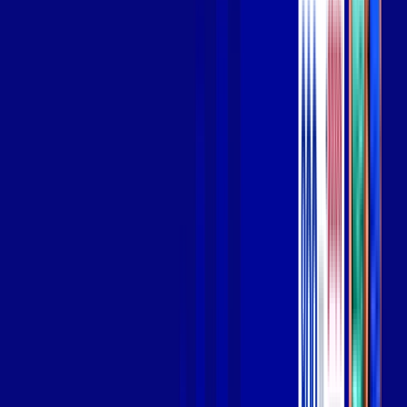
Wi-fi de alta performance para curtir e compartilhar à vontade