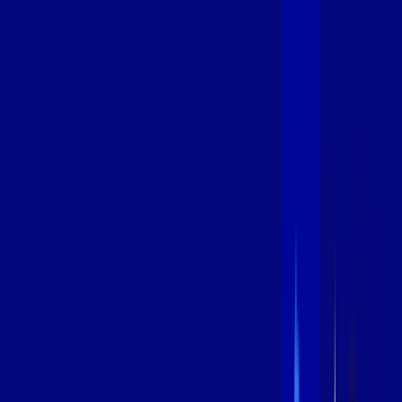
600 MEGA
INTERNET
Benefícios:
Instalação Grátis
Globo Play Padrão Anúncios
Assinaturas inclusas:
Globoplay
*Confira as condições dessa oferta +
por:
R$
99
,
99